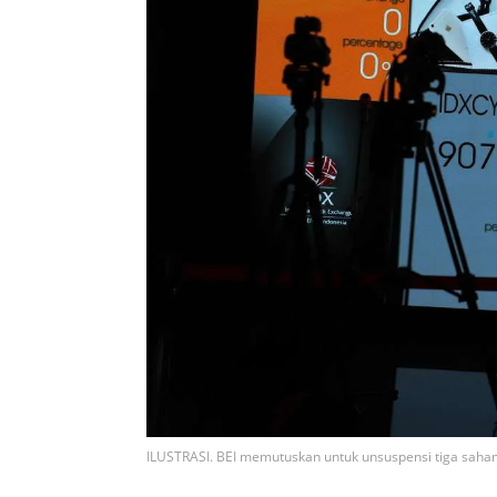
ILUSTRASI. BEI memutuskan untuk unsuspensi tiga saha