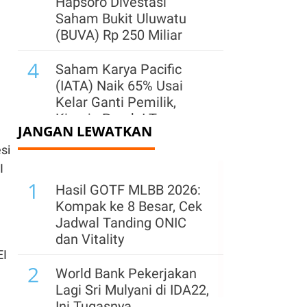
Hapsoro Divestasi
Saham Bukit Uluwatu
(BUVA) Rp 250 Miliar
4
Saham Karya Pacific
(IATA) Naik 65% Usai
Kelar Ganti Pemilik,
Kinerja Paruh I Turun
JANGAN LEWATKAN
5
si
IHSG Berpeluang Uji
I
Level 6.400, Simak
1
Rekomendasi Saham
Hasil GOTF MLBB 2026:
PTRO, BNBR, GTSI, dan
Kompak ke 8 Besar, Cek
n
BACH
Jadwal Tanding ONIC
dan Vitality
6
Asing Borong Saham
EI
2
Tambang Saat IHSG
World Bank Pekerjakan
Menguat Kemarin, Cek
Lagi Sri Mulyani di IDA22,
yang Banyak Dikoleksi
Ini Tugasnya