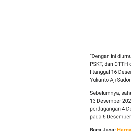
“Dengan ini diu
PSKT, dan CTTH di
I tanggal 16 Dese
Yulianto Aji Sad
Sebelumnya, sah
13 Desember 2025
perdagangan 4 D
pada 6 Desember
Baca Juga:
Harga