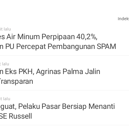
Inde
t lalu
s Air Minum Perpipaan 40,2%,
an PU Percepat Pembangunan SPAM
 lalu
n Eks PKH, Agrinas Palma Jalin
Transparan
t lalu
guat, Pelaku Pasar Bersiap Menanti
SE Russell