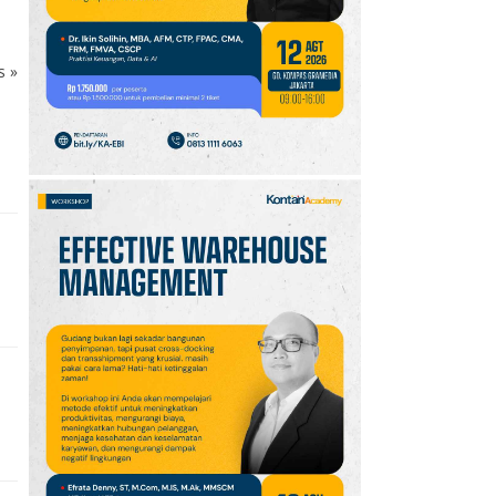
10
Krisis Migrasi Ancam
Status Maroko sebagai
ks
»
Tuan Rumah Piala Dunia
2030