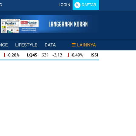
G
LOGIN
DAFTAR
NCE
LIFESTYLE
DATA
LAINNYA
LQ45
631 -3,13
ISSI
219 -0,63
,28%
-0,49%
-0,29%
LQ45
631 -3,13
ISSI
219 -0,63
28%
-0,49%
-0,29%
ISSI
219 -0,63
IDX30
354 -1,64
49%
-0,29%
-0,46%