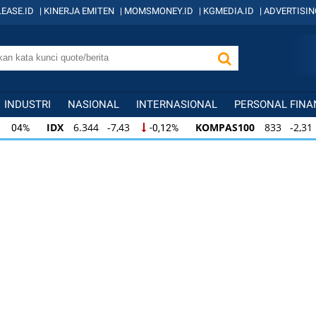
EASE.ID
|
KINERJA EMITEN
|
MOMSMONEY.ID
|
KGMEDIA.ID
|
ADVERTISIN
INDUSTRI
NASIONAL
INTERNASIONAL
PERSONAL FINA
IDX
6.344 -7,43
KOMPAS100
833 -2,31
-0,12%
-0
IDX
6.344 -7,43
KOMPAS100
833 -2,31
-0,12%
-0,
KOMPAS100
833 -2,31
LQ45
631 -3,13
-0,28%
-0,