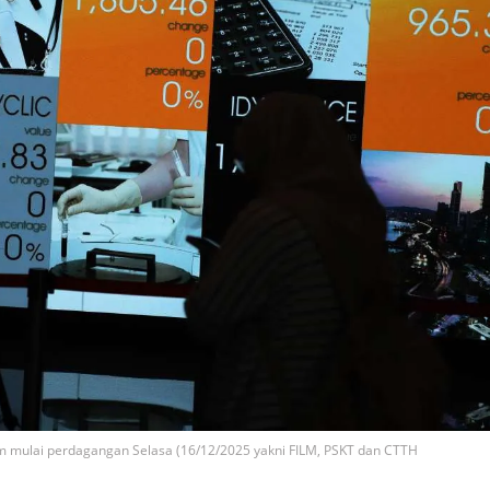
m mulai perdagangan Selasa (16/12/2025 yakni FILM, PSKT dan CTTH