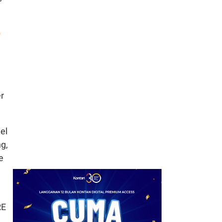
7
Kinerja Emiten Properti
Kawasan Industri
Beragam, Simak
)
Rekomendasi Sahamnya
8
Investor RI Tembus 30
Juta SID, Volume
Transaksi Saham
r
Melonjak 32,98%
9
BEI Targetkan Lima
el
Manajer Investasi Garap
ng,
ETF Emas Tahap Awal
e
10
BRI MI Siap Meluncurkan
Reksadana ETF Emas
Syariah XDES pada 10
RE
Agustus