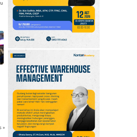
ru
ks
»