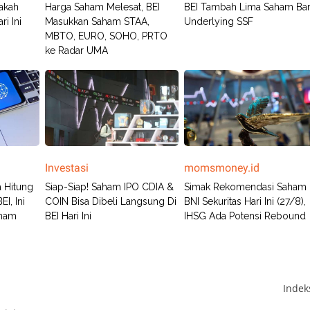
akah
Harga Saham Melesat, BEI
BEI Tambah Lima Saham Ba
i Ini
Masukkan Saham STAA,
Underlying SSF
MBTO, EURO, SOHO, PRTO
ke Radar UMA
Investasi
momsmoney.id
a Hitung
Siap-Siap! Saham IPO CDIA &
Simak Rekomendasi Saham
I, Ini
COIN Bisa Dibeli Langsung Di
BNI Sekuritas Hari Ini (27/8),
aham
BEI Hari Ini
IHSG Ada Potensi Rebound
Inde