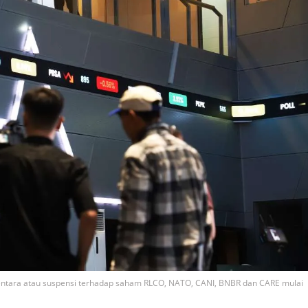
ntara atau suspensi terhadap saham RLCO, NATO, CANI, BNBR dan CARE mulai