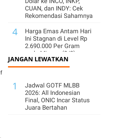
Dolar ke INCO, INKP,
CUAN, dan INDY: Cek
Rekomendasi Sahamnya
4
Harga Emas Antam Hari
Ini Stagnan di Level Rp
2.690.000 Per Gram
pada Minggu (9/8)
JANGAN LEWATKAN
5
Rupiah Diproyeksi
f
Melanjutkan Penguatan,
1
Pasar Cermati Sentimen
Jadwal GOTF MLBB
Global dan Data AS
2026: All Indonesian
Final, ONIC Incar Status
6
Pangsa Pasar UNVR
Juara Bertahan
Naik, Analis Pertahankan
Rekomendasi Add
Saham UNVR
,