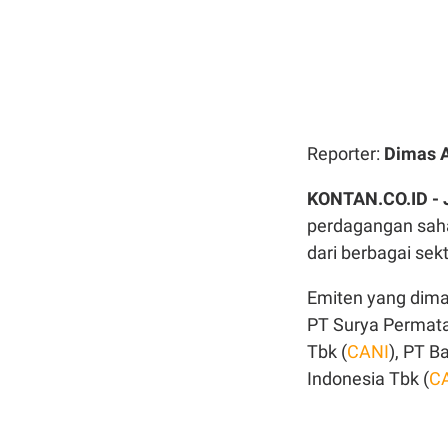
Reporter:
Dimas 
KONTAN.CO.ID -
perdagangan sah
dari berbagai sek
Emiten yang dimak
PT Surya Permata
Tbk (
CANI
), PT B
Indonesia Tbk (
C