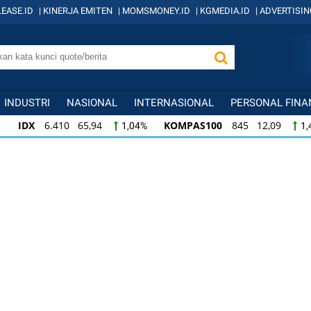
EASE.ID
|
KINERJA EMITEN
|
MOMSMONEY.ID
|
KGMEDIA.ID
|
ADVERTISIN
INDUSTRI
NASIONAL
INTERNASIONAL
PERSONAL FINA
IDX
6.410 65,94
KOMPAS100
845 12,09
1,04%
1,
KOMPAS100
845 12,09
LQ45
640 9,44
1,45%
1,5
LQ45
640 9,44
ISSI
222 2,82
IDX3
1,50%
1,29%