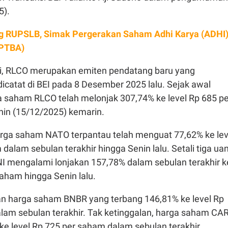
5).
g RUPSLB, Simak Pergerakan Saham Adhi Karya (ADHI
(PTBA)
i, RLCO merupakan emiten pendatang baru yang
catat di BEI pada 8 Desember 2025 lalu. Sejak awal
a saham RLCO telah melonjak 307,74% ke level Rp 685 pe
in (15/12/2025) kemarin.
arga saham NATO terpantau telah menguat 77,62% ke lev
dalam sebulan terakhir hingga Senin lalu. Setali tiga ua
 mengalami lonjakan 157,78% dalam sebulan terakhir k
saham hingga Senin lalu.
an harga saham BNBR yang terbang 146,81% ke level Rp
lam sebulan terakhir. Tak ketinggalan, harga saham CA
e level Rp 725 per saham dalam sebulan terakhir.