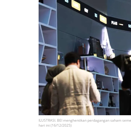
ILUSTRASI. BEI menghentikan perdagangan saham seme
hari ini (16/12/2025)