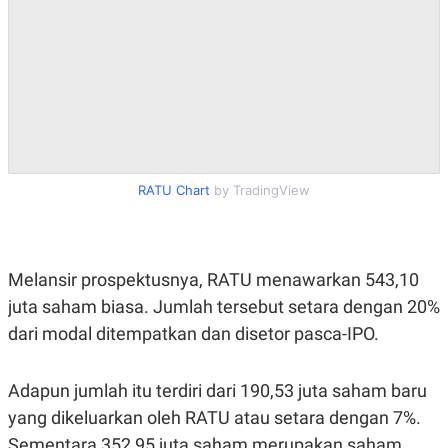
R
T
I
S
I
N
G
K
G
M
E
D
RATU Chart
by TradingView
I
A
.
I
D
Melansir prospektusnya, RATU menawarkan 543,10
juta saham biasa. Jumlah tersebut setara dengan 20%
dari modal ditempatkan dan disetor pasca-IPO.
SITEMAP
PROFILE
TERM
OF
USE
Adapun jumlah itu terdiri dari 190,53 juta saham baru
PEDOMAN
PEMBERITAAN
yang dikeluarkan oleh RATU atau setara dengan 7%.
SIBER
Sementara 352,95 juta saham merupakan saham
PRIVACY