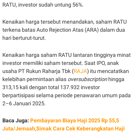
E
RATU, investor sudah untung 56%.
R
F
B
O
U
Kenaikan harga tersebut menandakan, saham RATU
K
S
U
I
terkena batas Auto Rejection Atas (ARA) dalam dua
S
N
hari berturut-turut.
E
S
S
I
Kenaikan harga saham RATU lantaran tingginya minat
N
S
investor memiliki saham tersebut. Saat IPO, anak
I
usaha PT Rukun Raharja Tbk (
RAJA
) itu mencatatkan
G
H
kelebihan permintaan alias
oversubscription
hingga
T
313,15 kali dengan total 137.932 investor
S
B
T
E
berpartisipasi selama periode penawaran umum pada
O
L
2–6 Januari 2025.
C
A
K
N
S
J
E
A
Baca Juga:
Pembayaran Biaya Haji 2025 Rp 55,5
T
O
U
N
Juta/Jemaah,Simak Cara Cek Keberangkatan Haji
P