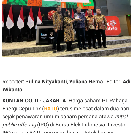
A
A
S
L
I
K
I
E
N
U
D
A
U
N
S
G
T
A
R
N
I
P
I
E
N
L
T
U
E
Reporter:
Pulina Nityakanti, Yuliana Hema
| Editor:
Adi
A
R
N
N
Wikanto
G
A
U
S
KONTAN.CO.ID - JAKARTA.
Harga saham PT Raharja
S
I
A
O
Energi Cepu Tbk (
RATU
) terus melesat dalam dua hari
H
N
A
A
sejak penawaran umum saham perdana atawa
initial
L
public offering
(IPO) di Bursa Efek Indonesia. Investor
P
R
E
E
IPO saham RATU pun cuan besar. Untuk hari ini,