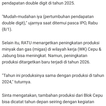
S
A
pendapatan double digit di tahun 2025.
A
G
T
E
D
S
"Mudah-mudahan iya (pertumbuhan pendapatan
A
T
double digit)," ujarnya saat ditemui pasca IPO, Rabu
A
(8/1).
K
L
O
I
N
P
T
S
Selain itu, RATU menargetkan peningkatan produksi
A
U
minyak dan gas (migas) di wilayah kerja (WK) Cepu &
N
S
T
Jabung bisa meningkat. Namun, peningkatan
V
produksi ditargetkan baru terjadi di tahun 2026.
JARINGAN
"Tahun ini produksinya sama dengan produksi di tahun
K
P
2024," tuturnya.
O
R
N
E
T
S
Sinta mengatakan, tambahan produksi dari Blok Cepu
A
S
N
R
bisa dicatat tahun depan seiring dengan kegiatan
A
E