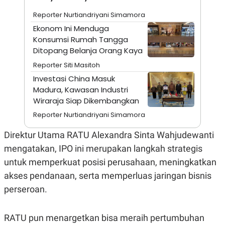
A
I
S
V
Reporter Nurtiandriyani Simamora
K
E
E
Ekonom Ini Menduga
M
Konsumsi Rumah Tangga
E
Ditopang Belanja Orang Kaya
N
T
Reporter Siti Masitoh
E
R
Investasi China Masuk
I
Madura, Kawasan Industri
A
Wiraraja Siap Dikembangkan
N
L
Reporter Nurtiandriyani Simamora
E
S
Direktur Utama RATU Alexandra Sinta Wahjudewanti
T
A
mengatakan, IPO ini merupakan langkah strategis
R
untuk memperkuat posisi perusahaan, meningkatkan
I
akses pendanaan, serta memperluas jaringan bisnis
perseroan.
KANAL
P
I
RATU pun menargetkan bisa meraih pertumbuhan
U
M