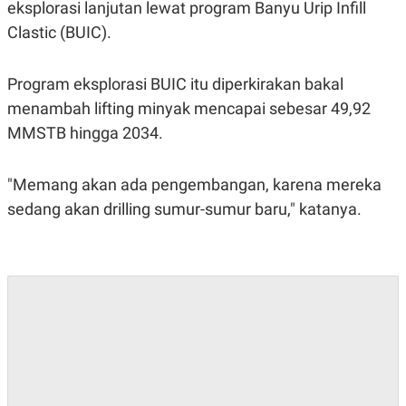
C
L
eksplorasi lanjutan lewat program Banyu Urip Infill
A
E
Clastic (BUIC).
D
A
E
S
M
E
Y
.
Program eksplorasi BUIC itu diperkirakan bakal
I
D
menambah lifting minyak mencapai sebesar 49,92
L
K
MMSTB hingga 2034.
A
I
N
N
G
E
"Memang akan ada pengembangan, karena mereka
G
R
A
J
sedang akan drilling sumur-sumur baru," katanya.
N
A
A
E
N
M
C
I
E
T
T
E
A
N
K
E
A
P
D
A
V
P
E
E
R