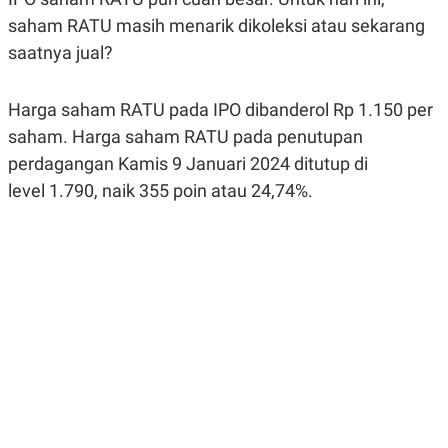
R
G
saham RATU masih menarik dikoleksi atau sekarang
S
I
O
O
saatnya jual?
N
N
A
A
L
L
Harga saham RATU pada IPO dibanderol Rp 1.150 per
F
I
saham. Harga saham RATU pada penutupan
N
A
perdagangan Kamis 9 Januari 2024 ditutup di
N
C
level 1.790, naik 355 poin atau 24,74%.
E
Y
C
A
A
N
R
G
I
T
T
E
A
R
H
.
U
.
.
K
L
E
I
S
F