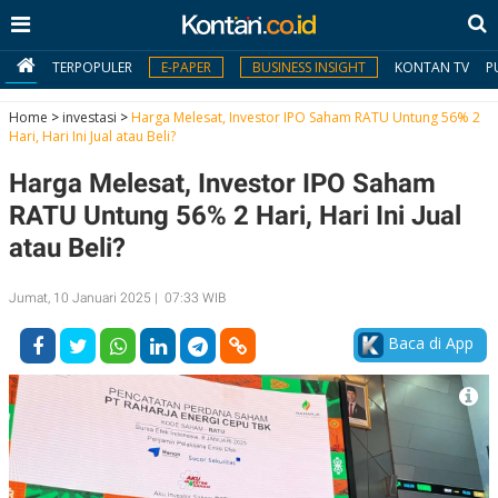
TERPOPULER
E-PAPER
BUSINESS INSIGHT
KONTAN TV
P
Home
>
investasi
>
Harga Melesat, Investor IPO Saham RATU Untung 56% 2
Hari, Hari Ini Jual atau Beli?
MY
Harga Melesat, Investor IPO Saham
KONTAN
RATU Untung 56% 2 Hari, Hari Ini Jual
Daftar
atau Beli?
Masuk
Jumat, 10 Januari 2025 | 07:33 WIB
Baca di App
BERITA
I
N
N
A
V
S
E
I
S
O
T
N