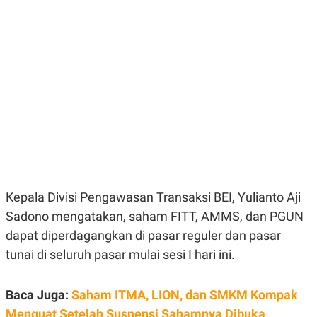
E
E
H
S
A
T
T
Y
A
L
N
E
E
A
N
N
G
A
L
L
I
I
S
S
H
I
S
E
K
X
O
Kepala Divisi Pengawasan Transaksi BEI, Yulianto Aji
E
L
C
O
Sadono mengatakan, saham FITT, AMMS, dan PGUN
U
M
T
dapat diperdagangkan di pasar reguler dan pasar
I
V
tunai di seluruh pasar mulai sesi I hari ini.
E
C
O
Baca Juga:
Saham ITMA, LION, dan SMKM Kompak
R
N
Menguat Setelah Suspensi Sahamnya Dibuka