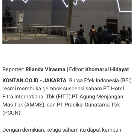
A
A
S
L
I
K
I
E
N
U
D
A
U
N
S
G
T
A
R
N
I
P
I
E
N
Reporter:
Rilanda Virasma
| Editor:
Khomarul Hidayat
L
T
U
E
KONTAN.CO.ID
- JAKARTA
. Bursa Efek Indonesia (BEI)
A
R
N
N
resmi membuka gembok suspensi saham PT Hotel
G
A
Fitra International Tbk (FITT),PT Agung Menjangan
U
S
S
I
Mas Tbk (AMMS), dan PT Pradiksi Gunatama Tbk
A
O
H
N
(PGUN).
A
A
L
P
R
Dengan demikian, ketiga saham itu dapat kembali
E
E