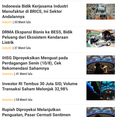
R
T
Indonesia Bidik Kerjasama Industri
I
S
Manufaktur di BRICS, Ini Sektor
I
Andalannya
N
Industri
| 30 Menit lalu
G
K
DRMA Ekspansi Bisnis ke BESS, Bidik
G
Peluang dari Ekosistem Kendaraan
M
Listrik
E
D
Industri
| 37 Menit lalu
I
A
IHSG Diproyeksikan Menguat pada
.
Perdagangan Senin (10/8), Cek
I
D
Rekomendasi Sahamnya
Investasi
| 41 Menit lalu
Investor RI Tembus 30 Juta SID, Volume
SITEMAP
PROFILE
TERM
Transaksi Saham Melonjak 32,98%
OF
USE
Investasi
| 58 Menit lalu
PEDOMAN
PEMBERITAAN
Rupiah Diproyeksi Melanjutkan
SIBER
Penguatan, Pasar Cermati Sentimen
PRIVACY