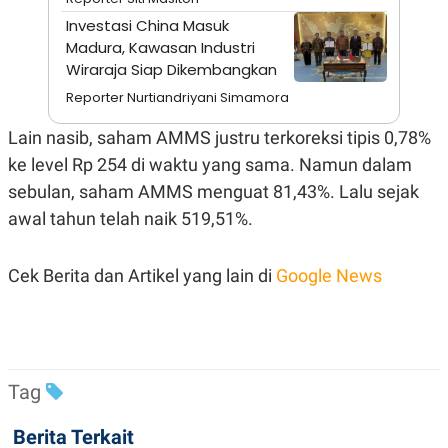
A
I
S
V
Investasi China Masuk
K
E
Madura, Kawasan Industri
E
Wiraraja Siap Dikembangkan
M
E
Reporter Nurtiandriyani Simamora
N
T
E
Lain nasib, saham AMMS justru terkoreksi tipis 0,78%
R
ke level Rp 254 di waktu yang sama. Namun dalam
I
A
sebulan, saham AMMS menguat 81,43%. Lalu sejak
N
awal tahun telah naik 519,51%.
L
E
S
T
Cek Berita dan Artikel yang lain di
Google News
A
R
I
KANAL
Tag
P
I
Berita Terkait
U
M