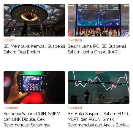
S
A
A
G
T
E
D
S
A
T
A
K
L
Insight
Investasi
O
I
BEI Membuka Kembali Suspensi
Belum Lama IPO, BEI Suspensi
N
P
Saham Tiga Emiten
Saham Jantra Grupo (KAQI)
T
S
A
U
N
S
T
V
JARINGAN
K
P
O
R
Investasi
Investasi
N
E
Suspensi Saham COIN, SMKM
BEI Buka Suspensi Saham FUTR,
T
S
dan LINK Dibuka, Cek
MLPT, dan PGUN, Simak
A
S
N
R
Rekomendasi Sahamnya
Rekomendasi dari Analis Berikut
A
E