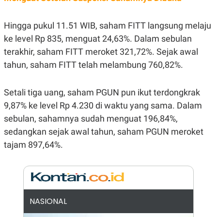
E
R
F
B
Hingga pukul 11.51 WIB, saham FITT langsung melaju
O
U
ke level Rp 835, menguat 24,63%. Dalam sebulan
K
S
U
I
terakhir, saham FITT meroket 321,72%. Sejak awal
S
N
E
tahun, saham FITT telah melambung 760,82%.
S
S
I
Setali tiga uang, saham PGUN pun ikut terdongkrak
N
S
9,87% ke level Rp 4.230 di waktu yang sama. Dalam
I
G
sebulan, sahamnya sudah menguat 196,84%,
H
sedangkan sejak awal tahun, saham PGUN meroket
T
tajam 897,64%.
S
B
T
E
O
L
C
A
K
N
S
J
E
A
T
O
NASIONAL
U
N
P