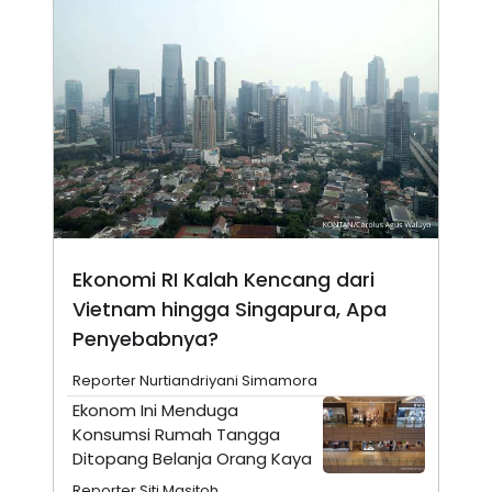
N
S
E
E
W
R
S
E
S
M
E
O
T
N
U
I
P
A
A
K
D
I
V
L
A
S
Ekonomi RI Kalah Kencang dari
K
O
Vietnam hingga Singapura, Apa
R
P
Penyebabnya?
O
R
Reporter Nurtiandriyani Simamora
A
S
Ekonom Ini Menduga
I
Konsumsi Rumah Tangga
K
N
Ditopang Belanja Orang Kaya
I
A
L
T
Reporter Siti Masitoh