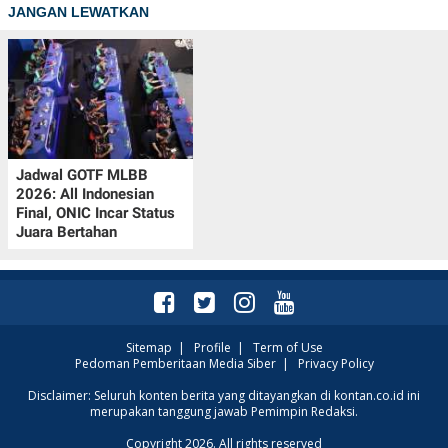
JANGAN LEWATKAN
Jadwal GOTF MLBB
2026: All Indonesian
Final, ONIC Incar Status
Juara Bertahan
Sitemap
|
Profile
|
Term of Use
Pedoman Pemberitaan Media Siber
|
Privacy Policy
Disclaimer: Seluruh konten berita yang ditayangkan di kontan.co.id ini
merupakan tanggung jawab Pemimpin Redaksi.
Copyright 2026. All rights reserved