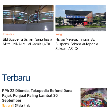
C
L
A
E
D
A
E
S
M
E
Y
.
I
D
Investasi
Insight
L
K
A
I
BEI Suspensi Saham Sanurhasta
Harga Melesat Tinggi, BEI
N
N
Mitra (MINA) Mulai Kamis (7/8)
Suspensi Saham Autopedia
G
E
Sukses (ASLC)
G
R
A
J
N
A
A
E
N
M
C
I
Terbaru
E
T
T
E
A
N
K
PPh 22 Ditunda, Tokopedia Refund Dana
E
A
Pajak Penjual Paling Lambat 30
P
D
A
V
September
P
E
Nasional
| 25 Menit lalu
E
R