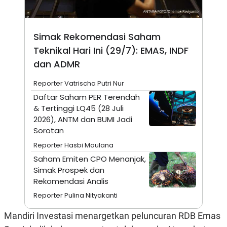
A
I
S
V
K
E
E
Simak Rekomendasi Saham
M
E
Teknikal Hari Ini (29/7): EMAS, INDF
N
T
dan ADMR
E
R
Reporter Vatrischa Putri Nur
I
A
Daftar Saham PER Terendah
N
& Tertinggi LQ45 (28 Juli
L
2026), ANTM dan BUMI Jadi
E
Sorotan
S
T
Reporter Hasbi Maulana
A
R
Saham Emiten CPO Menanjak,
I
Simak Prospek dan
Rekomendasi Analis
KANAL
Reporter Pulina Nityakanti
P
I
Mandiri Investasi menargetkan peluncuran RDB Emas
U
M