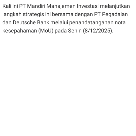
R
G
Kali ini PT Mandiri Manajemen Investasi melanjutkan
S
I
O
O
langkah strategis ini bersama dengan PT Pegadaian
N
N
dan Deutsche Bank melalui penandatanganan nota
A
A
L
L
kesepahaman (MoU) pada Senin (8/12/2025).
F
I
N
A
N
C
E
Y
C
A
A
N
R
G
I
T
T
E
A
R
H
.
U
.
.
K
L
E
I
S
F