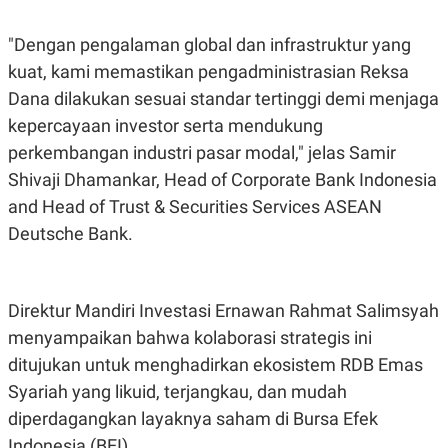
R
T
I
S
"Dengan pengalaman global dan infrastruktur yang
I
kuat, kami memastikan pengadministrasian Reksa
N
G
Dana dilakukan sesuai standar tertinggi demi menjaga
K
kepercayaan investor serta mendukung
G
M
perkembangan industri pasar modal," jelas Samir
E
Shivaji Dhamankar, Head of Corporate Bank Indonesia
D
I
and Head of Trust & Securities Services ASEAN
A
.
Deutsche Bank.
I
D
Direktur Mandiri Investasi Ernawan Rahmat Salimsyah
SITEMAP
PROFILE
TERM
menyampaikan bahwa kolaborasi strategis ini
OF
ditujukan untuk menghadirkan ekosistem RDB Emas
USE
Syariah yang likuid, terjangkau, dan mudah
PEDOMAN
PEMBERITAAN
diperdagangkan layaknya saham di Bursa Efek
SIBER
Indonesia (BEI).
PRIVACY