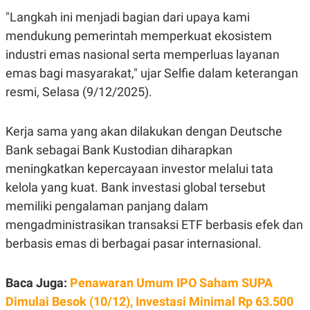
C
L
A
E
"Langkah ini menjadi bagian dari upaya kami
D
A
mendukung pemerintah memperkuat ekosistem
E
S
M
E
industri emas nasional serta memperluas layanan
Y
.
I
emas bagi masyarakat," ujar Selfie dalam keterangan
D
resmi, Selasa (9/12/2025).
L
K
A
I
N
N
Kerja sama yang akan dilakukan dengan Deutsche
G
E
G
R
Bank sebagai Bank Kustodian diharapkan
A
J
N
A
meningkatkan kepercayaan investor melalui tata
A
E
kelola yang kuat. Bank investasi global tersebut
N
M
C
I
memiliki pengalaman panjang dalam
E
T
T
E
mengadministrasikan transaksi ETF berbasis efek dan
A
N
berbasis emas di berbagai pasar internasional.
K
E
A
P
D
Baca Juga:
Penawaran Umum IPO Saham SUPA
A
V
P
E
Dimulai Besok (10/12), Investasi Minimal Rp 63.500
E
R