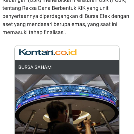
N
S
tentang Reksa Dana Berbentuk KIK yang unit
E
E
W
R
penyertaannya diperdagangkan di Bursa Efek dengan
S
E
aset yang mendasari berupa emas, yang saat ini
S
M
E
O
memasuki tahap finalisasi.
T
N
U
I
P
A
A
K
D
I
V
L
A
BURSA SAHAM
S
K
O
R
P
O
R
A
S
I
K
N
I
A
L
T