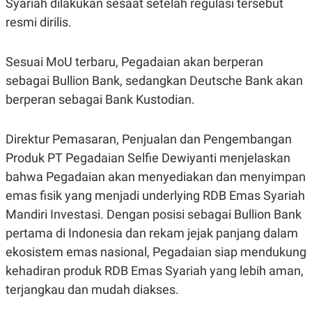
Syariah dilakukan sesaat setelah regulasi tersebut
S
A
A
G
resmi dirilis.
T
E
D
S
A
T
Sesuai MoU terbaru, Pegadaian akan berperan
A
sebagai Bullion Bank, sedangkan Deutsche Bank akan
K
L
berperan sebagai Bank Kustodian.
O
I
N
P
T
S
A
U
Direktur Pemasaran, Penjualan dan Pengembangan
N
S
T
Produk PT Pegadaian Selfie Dewiyanti menjelaskan
V
bahwa Pegadaian akan menyediakan dan menyimpan
emas fisik yang menjadi underlying RDB Emas Syariah
JARINGAN
Mandiri Investasi. Dengan posisi sebagai Bullion Bank
pertama di Indonesia dan rekam jejak panjang dalam
K
P
O
R
ekosistem emas nasional, Pegadaian siap mendukung
N
E
kehadiran produk RDB Emas Syariah yang lebih aman,
T
S
A
S
terjangkau dan mudah diakses.
N
R
A
E