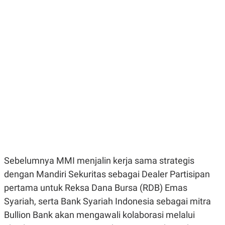
E
E
H
S
A
T
T
Y
A
L
N
E
E
A
N
N
G
A
L
L
I
I
S
S
H
I
S
E
K
X
O
E
L
C
O
U
M
Sebelumnya MMI menjalin kerja sama strategis
T
I
dengan Mandiri Sekuritas sebagai Dealer Partisipan
V
pertama untuk Reksa Dana Bursa (RDB) Emas
E
C
Syariah, serta Bank Syariah Indonesia sebagai mitra
O
R
Bullion Bank akan mengawali kolaborasi melalui
N