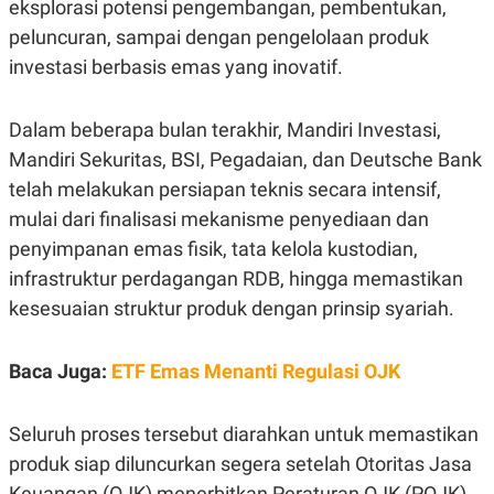
E
eksplorasi potensi pengembangan, pembentukan,
R
peluncuran, sampai dengan pengelolaan produk
F
B
investasi berbasis emas yang inovatif.
O
U
K
S
U
I
S
N
Dalam beberapa bulan terakhir, Mandiri Investasi,
E
S
Mandiri Sekuritas, BSI, Pegadaian, dan Deutsche Bank
S
telah melakukan persiapan teknis secara intensif,
I
N
mulai dari finalisasi mekanisme penyediaan dan
S
I
penyimpanan emas fisik, tata kelola kustodian,
G
infrastruktur perdagangan RDB, hingga memastikan
H
T
kesesuaian struktur produk dengan prinsip syariah.
S
B
T
E
O
L
Baca Juga:
ETF Emas Menanti Regulasi OJK
C
A
K
N
S
J
Seluruh proses tersebut diarahkan untuk memastikan
E
A
T
O
produk siap diluncurkan segera setelah Otoritas Jasa
U
N
P
Keuangan (OJK) menerbitkan Peraturan OJK (POJK)