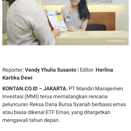
A
A
S
L
I
K
I
E
N
U
D
A
U
N
S
G
T
A
R
N
I
P
I
E
N
Reporter:
Vendy Yhulia Susanto
| Editor:
Herlina
L
T
U
E
Kartika Dewi
A
R
N
N
KONTAN.CO.ID – JAKARTA.
PT Mandiri Manajemen
G
A
U
S
Investasi (MMI) terus mematangkan rencana
S
I
A
O
peluncuran Reksa Dana Bursa Syariah berbasis emas
H
N
atau biasa dikenal ETF Emas, yang ditargetkan
A
A
L
mengawali tahun depan.
P
R
E
E