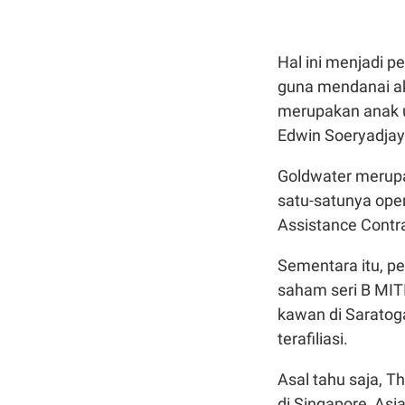
Hal ini menjadi 
guna mendanai ak
merupakan anak u
Edwin Soeryadjay
Goldwater merupa
satu-satunya oper
Assistance Contr
Sementara itu, p
saham seri B MITI
kawan di Saratoga
terafiliasi.
Asal tahu saja, T
di Singapore, As