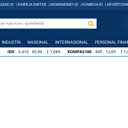
EASE.ID
|
KINERJA EMITEN
|
MOMSMONEY.ID
|
KGMEDIA.ID
|
ADVERTISIN
INDUSTRI
NASIONAL
INTERNASIONAL
PERSONAL FINA
IDX
6.410 65,94
KOMPAS100
845 12,09
1,04%
1,
KOMPAS100
845 12,09
LQ45
640 9,44
1,45%
1,5
LQ45
640 9,44
ISSI
222 2,82
IDX3
1,50%
1,29%