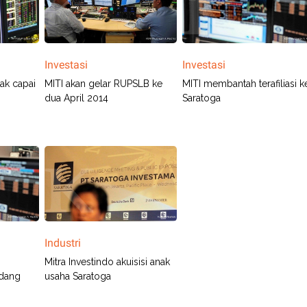
Investasi
Investasi
ak capai
MITI akan gelar RUPSLB ke
MITI membantah terafiliasi k
dua April 2014
Saratoga
Industri
Mitra Investindo akuisisi anak
adang
usaha Saratoga