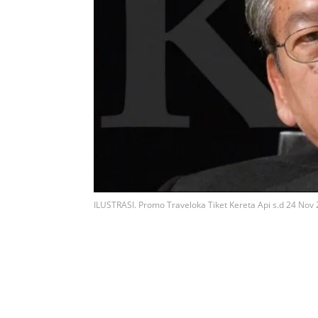
ILUSTRASI. Promo Traveloka Tiket Kereta Api s.d 24 Nov