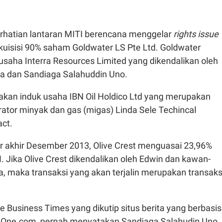
perhatian lantaran MITI berencana menggelar
rights issue
uisisi 90% saham Goldwater LS Pte Ltd. Goldwater
saha Interra Resources Limited yang dikendalikan oleh
a dan Sandiaga Salahuddin Uno.
kan induk usaha IBN Oil Holdico Ltd yang merupakan
ator minyak dan gas (migas) Linda Sele Techincal
act.
er akhir Desember 2013, Olive Crest menguasai 23,96%
. Jika Olive Crest dikendalikan oleh Edwin dan kawan-
, maka transaksi yang akan terjalin merupakan transaks
he Business Times yang dikutip situs berita yang berbasis
iaOne.com, pernah menyatakan Sandiaga Salahudin Uno,