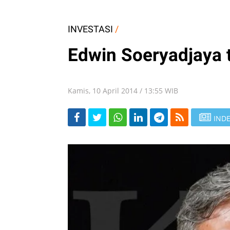
INVESTASI
/
Edwin Soeryadjaya t
Kamis, 10 April 2014 / 13:55 WIB
INDE