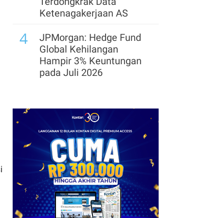
Terdongkrak Data
Ketenagakerjaan AS
4
JPMorgan: Hedge Fund
Global Kehilangan
Hampir 3% Keuntungan
pada Juli 2026
5
Bukit Darmo Property
(BKDP) Kebut Hotel
Hyatt Centric, Target
Operasi 2028
6
SEC Hentikan Gugatan
Insider Trading terhadap
i
Eks Bos Ontrak yang
Diampuni Trump