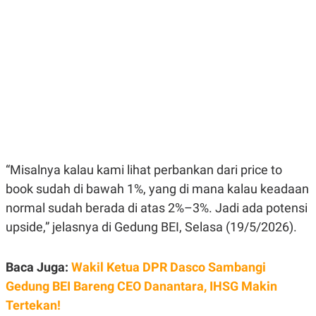
E
E
H
S
A
T
T
Y
A
L
N
E
E
A
N
N
G
A
L
L
I
I
S
S
H
I
S
“Misalnya kalau kami lihat perbankan dari price to
E
K
X
O
book sudah di bawah 1%, yang di mana kalau keadaan
E
L
normal sudah berada di atas 2%–3%. Jadi ada potensi
C
O
U
M
upside,” jelasnya di Gedung BEI, Selasa (19/5/2026).
T
I
V
E
Baca Juga:
Wakil Ketua DPR Dasco Sambangi
C
Gedung BEI Bareng CEO Danantara, IHSG Makin
O
R
Tertekan!
N