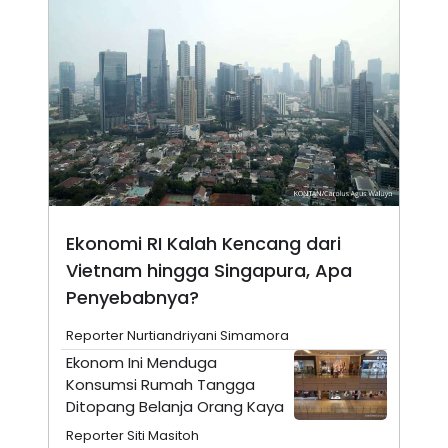
N
S
E
E
W
R
S
E
S
M
E
O
T
N
U
I
P
A
A
K
D
I
V
L
A
S
Ekonomi RI Kalah Kencang dari
K
Vietnam hingga Singapura, Apa
O
R
Penyebabnya?
P
O
R
Reporter Nurtiandriyani Simamora
A
Ekonom Ini Menduga
S
I
Konsumsi Rumah Tangga
Ditopang Belanja Orang Kaya
K
N
I
A
Reporter Siti Masitoh
L
T