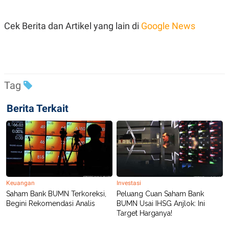
C
L
A
E
D
A
Cek Berita dan Artikel yang lain di
Google News
E
S
M
E
Y
.
I
D
L
K
A
I
Tag
N
N
G
E
G
R
Berita Terkait
A
J
N
A
A
E
N
M
C
I
E
T
T
E
A
N
K
Keuangan
Investasi
E
A
Saham Bank BUMN Terkoreksi,
Peluang Cuan Saham Bank
P
D
Begini Rekomendasi Analis
BUMN Usai IHSG Anjlok: Ini
A
V
Target Harganya!
P
E
E
R