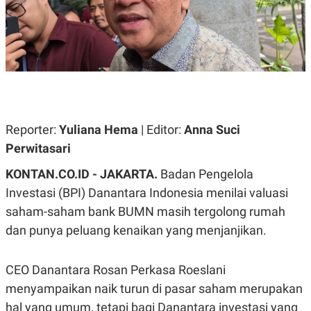
A
A
S
L
I
K
I
E
N
U
D
A
U
N
S
G
T
A
R
Reporter:
N
I
Yuliana Hema
| Editor:
Anna Suci
P
I
Perwitasari
E
N
L
T
KONTAN.CO.ID - JAKARTA.
Badan Pengelola
U
E
A
R
Investasi (BPI) Danantara Indonesia menilai valuasi
N
N
saham-saham bank BUMN masih tergolong rumah
G
A
U
S
dan punya peluang kenaikan yang menjanjikan. ​
S
I
A
O
H
N
CEO Danantara Rosan Perkasa Roeslani
A
A
L
menyampaikan naik turun di pasar saham merupakan
P
R
hal yang umum, tetapi bagi Danantara investasi yang
E
E