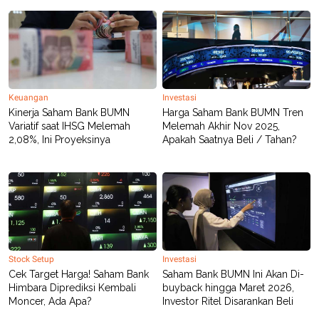
R
T
I
S
I
N
G
K
G
Keuangan
Investasi
M
Kinerja Saham Bank BUMN
Harga Saham Bank BUMN Tren
E
Variatif saat IHSG Melemah
Melemah Akhir Nov 2025,
D
I
2,08%, Ini Proyeksinya
Apakah Saatnya Beli / Tahan?
A
.
I
D
SITEMAP
PROFILE
TERM
OF
Stock Setup
Investasi
USE
Cek Target Harga! Saham Bank
Saham Bank BUMN Ini Akan Di-
PEDOMAN
Himbara Diprediksi Kembali
buyback hingga Maret 2026,
PEMBERITAAN
SIBER
Moncer, Ada Apa?
Investor Ritel Disarankan Beli
PRIVACY