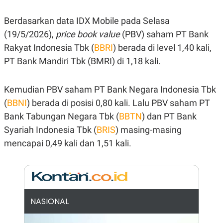
E
R
Berdasarkan data IDX Mobile pada Selasa
F
B
O
U
(19/5/2026),
price book value
(PBV) saham PT Bank
K
S
Rakyat Indonesia Tbk (
BBRI
) berada di level 1,40 kali,
U
I
S
N
PT Bank Mandiri Tbk (BMRI) di 1,18 kali.
E
S
S
I
Kemudian PBV saham PT Bank Negara Indonesia Tbk
N
(
BBNI
) berada di posisi 0,80 kali. Lalu PBV saham PT
S
I
Bank Tabungan Negara Tbk (
BBTN
) dan PT Bank
G
H
Syariah Indonesia Tbk (
BRIS
) masing-masing
T
mencapai 0,49 kali dan 1,51 kali.
S
B
T
E
O
L
C
A
K
N
S
J
E
A
NASIONAL
T
O
U
N
P