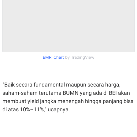
S
A
A
G
T
E
D
S
A
T
A
K
L
O
I
N
P
T
S
BMRI Chart
by TradingView
A
U
N
S
T
V
"Baik secara fundamental maupun secara harga,
JARINGAN
saham-saham terutama BUMN yang ada di BEI akan
membuat yield jangka menengah hingga panjang bisa
K
P
di atas 10%–11%," ucapnya.
O
R
N
E
T
S
A
S
N
R
A
E