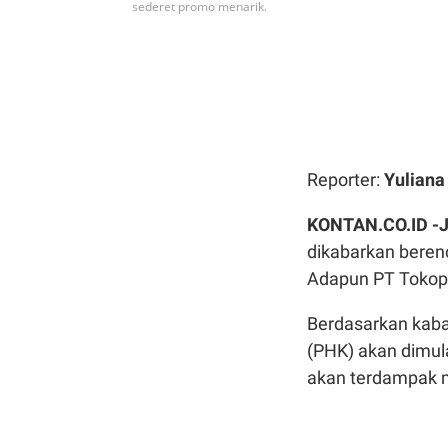
sederet promo menarik.
Reporter:
Yulian
KONTAN.CO.ID -
dikabarkan beren
Adapun PT Tokoped
Berdasarkan kab
(PHK) akan dimul
akan terdampak 