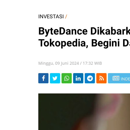
INVESTASI
/
ByteDance Dikabark
Tokopedia, Begini
Minggu, 09 Juni 2024 / 17:32 WIB
INDE