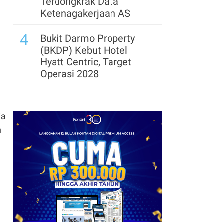
Terdongkrak Data
Ketenagakerjaan AS
4
Bukit Darmo Property
(BKDP) Kebut Hotel
Hyatt Centric, Target
Operasi 2028
5
SEC Hentikan Gugatan
Insider Trading terhadap
ia
Eks Bos Ontrak yang
n
Diampuni Trump
6
JPMorgan: Hedge Fund
Global Kehilangan
Hampir 3% Keuntungan
pada Juli 2026