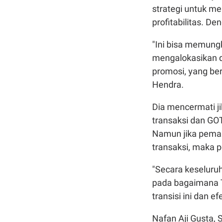
strategi untuk m
profitabilitas. De
"Ini bisa memungk
mengalokasikan d
promosi, yang ber
Hendra.
Dia mencermati ji
transaksi dan GO
Namun jika pema
transaksi, maka 
"Secara keselur
pada bagaimana T
transisi ini dan 
Nafan Aji Gusta, 