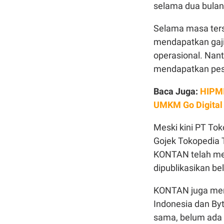
selama dua bula
Selama masa ter
mendapatkan gaji 
operasional. Nan
mendapatkan pe
Baca Juga:
HIPMI
UMKM Go Digital
Meski kini PT Tok
Gojek Tokopedia 
KONTAN telah men
dipublikasikan b
KONTAN juga men
Indonesia dan By
sama, belum ada t