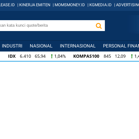
EASE.ID
|
KINERJA EMITEN
|
MOMSMONEY.ID
|
KGMEDIA.ID
|
ADVERTISIN
INDUSTRI
NASIONAL
INTERNASIONAL
PERSONAL FINA
IDX
6.410 65,94
KOMPAS100
845 12,09
1,04%
1,
KOMPAS100
845 12,09
LQ45
640 9,44
1,45%
1,5
LQ45
640 9,44
ISSI
222 2,82
IDX3
1,50%
1,29%