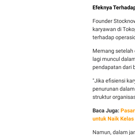
Efeknya Terhada
Founder Stockno
karyawan di Tokop
terhadap operasio
Memang setelah d
lagi muncul dala
pendapatan dari b
"Jika efisiensi k
penurunan dalam e
struktur organisa
Baca Juga:
Pasar
untuk Naik Kelas
Namun, dalam jan