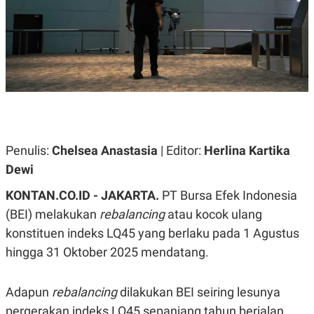
A
A
S
L
I
K
I
E
N
U
D
A
U
N
S
G
T
A
R
N
I
P
I
Penulis:
Chelsea Anastasia
| Editor:
Herlina Kartika
E
N
Dewi
L
T
U
E
A
R
KONTAN.CO.ID - JAKARTA.
PT Bursa Efek Indonesia
N
N
(BEI) melakukan
rebalancing
atau kocok ulang
G
A
U
S
konstituen indeks LQ45 yang berlaku pada 1 Agustus
S
I
A
O
hingga 31 Oktober 2025 mendatang.
H
N
A
A
L
Adapun
rebalancing
dilakukan BEI seiring lesunya
P
R
pergerakan indeks LQ45 sepanjang tahun berjalan.
E
E