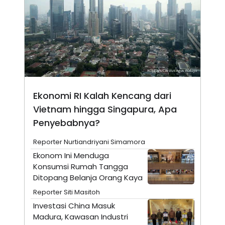
N
S
E
E
W
R
S
E
S
M
E
O
T
N
U
I
P
A
A
K
Ekonomi RI Kalah Kencang dari
D
I
V
L
Vietnam hingga Singapura, Apa
A
S
Penyebabnya?
K
O
Reporter Nurtiandriyani Simamora
R
P
Ekonom Ini Menduga
O
Konsumsi Rumah Tangga
R
A
Ditopang Belanja Orang Kaya
S
I
Reporter Siti Masitoh
K
N
Investasi China Masuk
I
A
Madura, Kawasan Industri
L
T