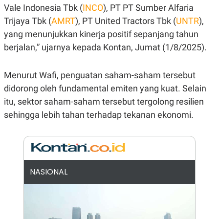
E
Vale Indonesia Tbk (
INCO
), PT PT Sumber Alfaria
R
Trijaya Tbk (
AMRT
), PT United Tractors Tbk (
UNTR
),
F
B
O
U
yang menunjukkan kinerja positif sepanjang tahun
K
S
berjalan,” ujarnya kepada Kontan, Jumat (1/8/2025).
U
I
S
N
E
S
Menurut Wafi, penguatan saham-saham tersebut
S
I
didorong oleh fundamental emiten yang kuat. Selain
N
itu, sektor saham-saham tersebut tergolong resilien
S
I
sehingga lebih tahan terhadap tekanan ekonomi.
G
H
T
S
B
T
E
O
L
C
A
NASIONAL
K
N
S
J
E
A
T
O
U
N
P