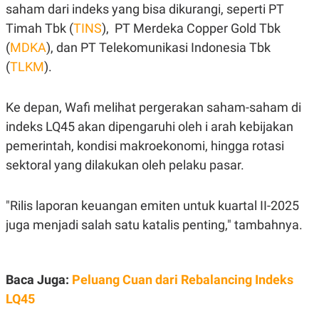
S
A
saham dari indeks yang bisa dikurangi, seperti PT
A
G
Timah Tbk (
TINS
),
PT Merdeka Copper Gold Tbk
T
E
D
S
(
MDKA
), dan PT Telekomunikasi Indonesia Tbk
A
T
(
TLKM
).
A
K
L
O
I
Ke depan, Wafi melihat pergerakan saham-saham di
N
P
indeks LQ45 akan dipengaruhi oleh i arah kebijakan
T
S
A
U
pemerintah, kondisi makroekonomi, hingga rotasi
N
S
T
sektoral yang dilakukan oleh pelaku pasar.
V
"Rilis laporan keuangan emiten untuk kuartal II-2025
JARINGAN
juga menjadi salah satu katalis penting," tambahnya.
K
P
O
R
N
E
T
S
Baca Juga:
Peluang Cuan dari Rebalancing Indeks
A
S
LQ45
N
R
A
E