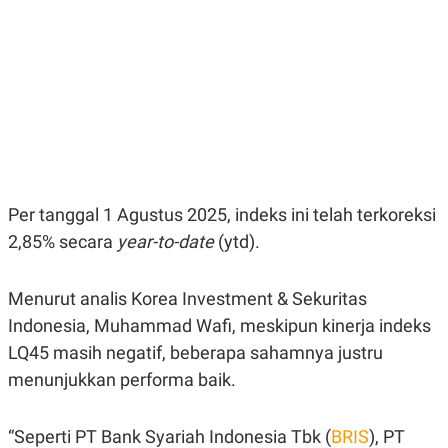
E
E
H
S
A
T
T
Y
A
L
N
E
E
A
N
N
G
A
L
L
I
I
S
S
H
I
Per tanggal 1 Agustus 2025, indeks ini telah terkoreksi
S
2,85% secara
year-to-date
(ytd).
E
K
X
O
E
L
C
O
Menurut analis Korea Investment & Sekuritas
U
M
Indonesia, Muhammad Wafi, meskipun kinerja indeks
T
I
LQ45 masih negatif, beberapa sahamnya justru
V
E
menunjukkan performa baik.
C
O
R
“Seperti PT Bank Syariah Indonesia Tbk (
BRIS
), PT
N