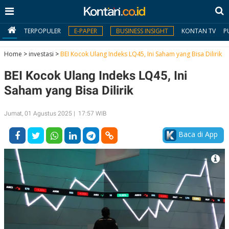
TERPOPULER
E-PAPER
BUSINESS INSIGHT
KONTAN TV
P
Home
>
investasi
>
BEI Kocok Ulang Indeks LQ45, Ini Saham yang Bisa Dilirik
BEI Kocok Ulang Indeks LQ45, Ini
MY
KONTAN
Saham yang Bisa Dilirik
Daftar
Jumat, 01 Agustus 2025 | 17:57 WIB
Masuk
Baca di App
BERITA
I
N
N
A
V
S
E
I
S
O
T
N