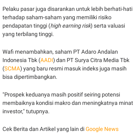
C
L
A
E
Pelaku pasar juga disarankan untuk lebih berhati-hati
D
A
E
S
terhadap saham-saham yang memiliki risiko
M
E
pendapatan tinggi (
high earning risk
) serta valuasi
Y
.
I
yang terbilang tinggi.
D
L
K
A
I
Wafi menambahkan, saham PT Adaro Andalan
N
N
G
E
Indonesia Tbk (
AADI
) dan PT Surya Citra Media Tbk
G
R
(
SCMA
) yang baru resmi masuk indeks juga masih
A
J
N
A
bisa dipertimbangkan.
A
E
N
M
C
I
"Prospek keduanya masih positif seiring potensi
E
T
T
E
membaiknya kondisi makro dan meningkatnya minat
A
N
K
investor," tutupnya.
E
A
P
D
A
V
Cek Berita dan Artikel yang lain di
Google News
P
E
E
R