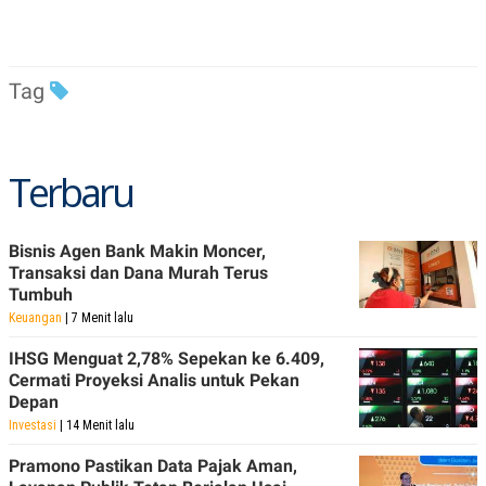
R
T
I
S
I
N
Tag
G
K
G
M
Terbaru
E
D
I
A
.
Bisnis Agen Bank Makin Moncer,
I
Transaksi dan Dana Murah Terus
D
Tumbuh
Keuangan
| 7 Menit lalu
IHSG Menguat 2,78% Sepekan ke 6.409,
SITEMAP
PROFILE
TERM
Cermati Proyeksi Analis untuk Pekan
OF
USE
Depan
PEDOMAN
Investasi
| 14 Menit lalu
PEMBERITAAN
SIBER
Pramono Pastikan Data Pajak Aman,
PRIVACY