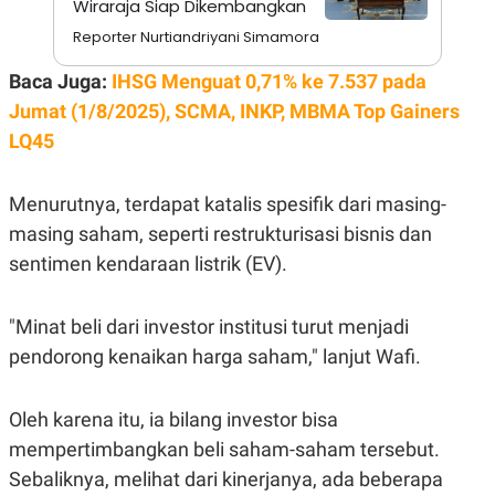
Wiraraja Siap Dikembangkan
A
I
S
V
Reporter Nurtiandriyani Simamora
K
E
E
M
Baca Juga:
IHSG Menguat 0,71% ke 7.537 pada
E
Jumat (1/8/2025), SCMA, INKP, MBMA Top Gainers
N
T
LQ45
E
R
I
Menurutnya, terdapat katalis spesifik dari masing-
A
N
masing saham, seperti restrukturisasi bisnis dan
L
sentimen kendaraan listrik (EV).
E
S
T
A
"Minat beli dari investor institusi turut menjadi
R
pendorong kenaikan harga saham," lanjut Wafi.
I
KANAL
Oleh karena itu, ia bilang investor bisa
mempertimbangkan beli saham-saham tersebut.
P
I
Sebaliknya, melihat dari kinerjanya, ada beberapa
U
M