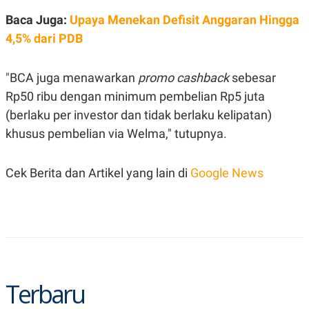
S
A
A
G
Baca Juga:
Upaya Menekan Defisit Anggaran Hingga
T
E
4,5% dari PDB
D
S
A
T
A
"BCA juga menawarkan
promo cashback
sebesar
K
L
Rp50 ribu dengan minimum pembelian Rp5 juta
O
I
N
P
(berlaku per investor dan tidak berlaku kelipatan)
T
S
khusus pembelian via Welma," tutupnya.
A
U
N
S
T
V
Cek Berita dan Artikel yang lain di
Google News
JARINGAN
K
P
O
R
N
E
T
S
A
S
Terbaru
N
R
A
E