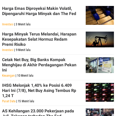
C
L
A
E
Harga Emas Diproyeksi Makin Volatil,
D
A
Dipengaruhi Harga Minyak dan The Fed
E
S
M
E
Y
.
Investasi
| 3 Menit lalu
I
D
Harga Minyak Terus Melandai, Harapan
L
K
Kesepakatan Selat Hormuz Redam
A
I
Premi Risiko
N
N
G
E
Investasi
| 9 Menit lalu
G
R
A
J
Cetak Net Buy, Big Banks Kompak
N
A
Menghijau di Akhir Perdagangan Pekan
A
E
Ini
N
M
C
I
Keuangan
| 10 Menit lalu
E
T
T
E
IHSG Melonjak 1,40% ke Posisi 6.409
A
N
Hari Ini (7/8), Net Buy Asing Tembus Rp
K
1,24 T
E
A
Pusat Data
| 15 Menit lalu
P
D
A
V
P
E
AS Kehilangan 23.000 Pekerjaan pada
E
R