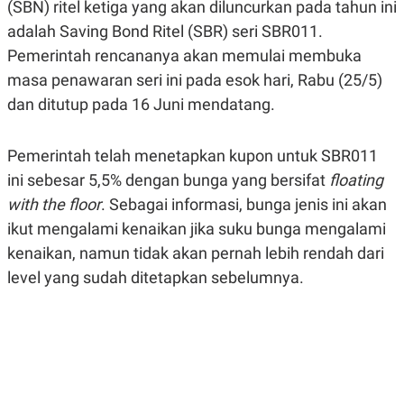
(SBN) ritel ketiga yang akan diluncurkan pada tahun ini
A
A
S
L
adalah Saving Bond Ritel (SBR) seri SBR011.
I
Pemerintah rencananya akan memulai membuka
K
I
masa penawaran seri ini pada esok hari, Rabu (25/5)
E
N
U
D
dan ditutup pada 16 Juni mendatang.
A
U
N
S
G
T
A
R
Pemerintah telah menetapkan kupon untuk SBR011
N
I
ini sebesar 5,5% dengan bunga yang bersifat
floating
P
I
with the floor
. Sebagai informasi, bunga jenis ini akan
E
N
L
T
ikut mengalami kenaikan jika suku bunga mengalami
U
E
A
R
kenaikan, namun tidak akan pernah lebih rendah dari
N
N
level yang sudah ditetapkan sebelumnya.
G
A
U
S
S
I
A
O
H
N
A
A
L
P
R
E
E