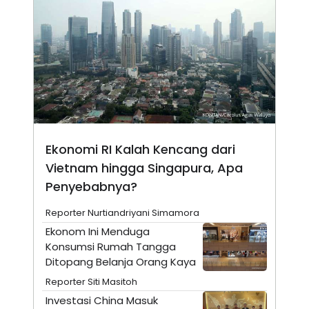
N
S
E
E
W
R
S
E
S
M
E
O
T
N
U
I
P
A
A
K
D
I
V
L
Ekonomi RI Kalah Kencang dari
A
S
Vietnam hingga Singapura, Apa
K
Penyebabnya?
O
R
P
Reporter Nurtiandriyani Simamora
O
R
Ekonom Ini Menduga
A
Konsumsi Rumah Tangga
S
Ditopang Belanja Orang Kaya
I
K
N
Reporter Siti Masitoh
I
A
Investasi China Masuk
L
T