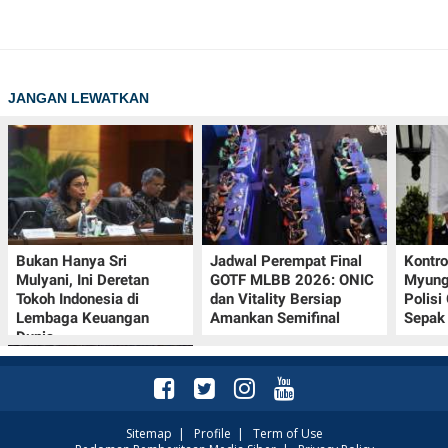
JANGAN LEWATKAN
Bukan Hanya Sri
Jadwal Perempat Final
Kontr
Mulyani, Ini Deretan
GOTF MLBB 2026: ONIC
Myung-
Tokoh Indonesia di
dan Vitality Bersiap
Polisi
Lembaga Keuangan
Amankan Semifinal
Sepak 
Dunia
Sitemap
|
Profile
|
Term of Use