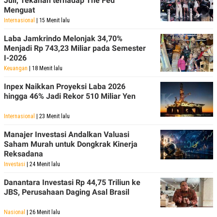
Juli, Tekanan terhadap The Fed
R
T
Menguat
I
S
Internasional
| 15 Menit lalu
I
N
Laba Jamkrindo Melonjak 34,70%
G
Menjadi Rp 743,23 Miliar pada Semester
K
I-2026
G
Keuangan
| 18 Menit lalu
M
E
Inpex Naikkan Proyeksi Laba 2026
D
I
hingga 46% Jadi Rekor 510 Miliar Yen
A
.
Internasional
| 23 Menit lalu
I
D
Manajer Investasi Andalkan Valuasi
Saham Murah untuk Dongkrak Kinerja
Reksadana
SITEMAP
PROFILE
TERM
Investasi
| 24 Menit lalu
OF
USE
Danantara Investasi Rp 44,75 Triliun ke
PEDOMAN
JBS, Perusahaan Daging Asal Brasil
PEMBERITAAN
SIBER
Nasional
| 26 Menit lalu
PRIVACY