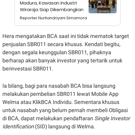
A
I
Madura, Kawasan Industri
S
V
Wiraraja Siap Dikembangkan
K
E
E
Reporter Nurtiandriyani Simamora
M
E
N
Hera mengatakan BCA saat ini tidak mematok target
T
E
penjualan SBR011 secara khusus. Kendati begitu,
R
I
dengan segala keunggulan SBR011, pihaknya
A
berharap akan banyak investor yang tertarik untuk
N
L
berinvestasi SBR011.
E
S
T
Ia bilang, bagi para nasabah BCA bisa langsung
A
R
melakukan pembelian SBR011 lewat Mobile App
I
Welma atau KlikBCA Individu. Sementara khusus
untuk nasabah yang belum pernah membeli Obligasi
KANAL
di BCA, dapat melakukan pendaftaran
Single Investor
Identification
(SID) langsung di Welma.
P
I
U
M