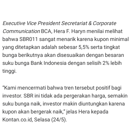
E
E
H
S
A
T
T
Y
A
L
Executive Vice President Secretariat & Corporate
N
E
Communication
BCA, Hera F. Haryn menilai melihat
E
A
N
N
bahwa SBR011 sangat menarik karena kupon minimal
G
A
L
L
yang ditetapkan adalah sebesar 5,5% serta tingkat
I
I
bunga berikutnya akan disesuaikan dengan besaran
S
S
H
I
suku bunga Bank Indonesia dengan selisih 2% lebih
S
tinggi.
E
K
X
O
E
L
C
O
“Kami mencermati bahwa tren tersebut positif bagi
U
M
investor. SBR ini tidak ada pergerakan harga, semakin
T
I
suku bunga naik, investor makin diuntungkan karena
V
E
kupon akan bergerak naik,” jelas Hera kepada
C
Kontan.co.id, Selasa (24/5).
O
R
N