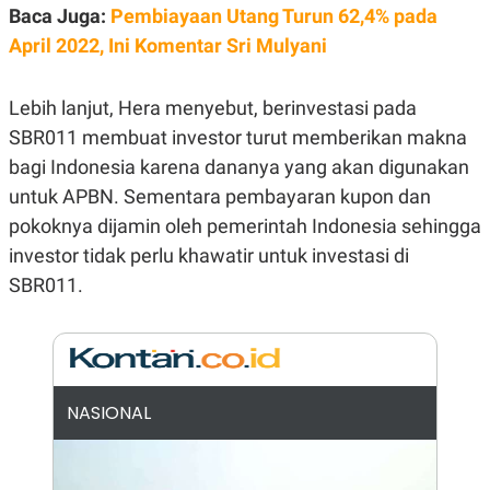
E
Baca Juga:
Pembiayaan Utang Turun 62,4% pada
R
April 2022, Ini Komentar Sri Mulyani
F
B
O
U
K
S
U
I
Lebih lanjut, Hera menyebut, berinvestasi pada
S
N
SBR011 membuat investor turut memberikan makna
E
S
bagi Indonesia karena dananya yang akan digunakan
S
I
untuk APBN. Sementara pembayaran kupon dan
N
pokoknya dijamin oleh pemerintah Indonesia sehingga
S
I
investor tidak perlu khawatir untuk investasi di
G
H
SBR011.
T
S
B
T
E
O
L
C
A
K
N
NASIONAL
S
J
E
A
T
O
U
N
P