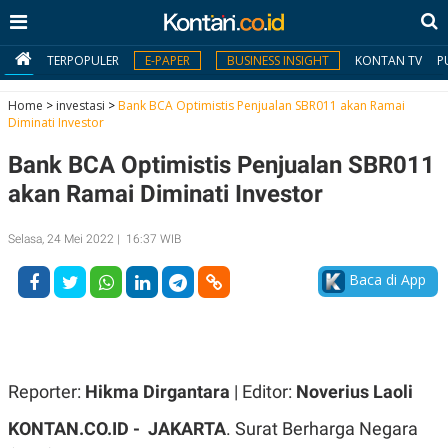
TERPOPULER
E-PAPER
BUSINESS INSIGHT
KONTAN TV
P
Home
>
investasi
>
Bank BCA Optimistis Penjualan SBR011 akan Ramai
Diminati Investor
MY
Bank BCA Optimistis Penjualan SBR011
KONTAN
akan Ramai Diminati Investor
Daftar
Selasa, 24 Mei 2022 | 16:37 WIB
Masuk
Baca di App
BERITA
I
N
N
A
Reporter:
Hikma Dirgantara
| Editor:
Noverius Laoli
V
S
E
I
KONTAN.CO.ID - JAKARTA
. Surat Berharga Negara
S
O
T
N