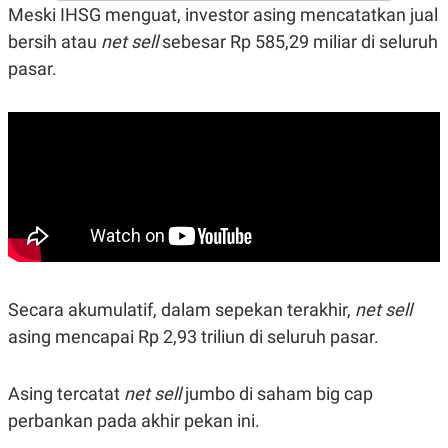
A
I
Meski IHSG menguat, investor asing mencatatkan jual
S
V
K
E
bersih atau
net sell
sebesar Rp 585,29 miliar di seluruh
E
pasar.
M
E
N
T
E
R
I
A
N
L
E
S
T
A
R
Secara akumulatif, dalam sepekan terakhir,
net sell
I
asing mencapai Rp 2,93 triliun di seluruh pasar.
KANAL
Asing tercatat
net sell
jumbo di saham big cap
perbankan pada akhir pekan ini.
P
I
U
M