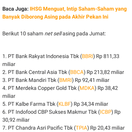
S
A
A
G
Baca Juga:
IHSG Menguat, Intip Saham-Saham yang
T
E
D
S
Banyak Diborong Asing pada Akhir Pekan Ini
A
T
A
Berikut 10 saham
net sell
asing pada Jumat:
K
L
O
I
N
P
T
S
1. PT Bank Rakyat Indonesia Tbk (
BBRI
) Rp 811,33
A
U
N
S
miliar
T
V
2. PT Bank Central Asia Tbk (
BBCA
) Rp 213,82 miliar
3. PT Bank Mandiri Tbk (
BMRI
) Rp 92,41 miliar
JARINGAN
4. PT Merdeka Copper Gold Tbk (
MDKA
) Rp 38,42
miliar
K
P
5. PT Kalbe Farma Tbk (
KLBF
) Rp 34,34 miliar
O
R
N
E
6. PT Indofood CBP Sukses Makmur Tbk (
ICBP
) Rp
T
S
A
S
30,92 miliar
N
R
7. PT Chandra Asri Pacific Tbk (
TPIA
) Rp 20,43 miliar
A
E