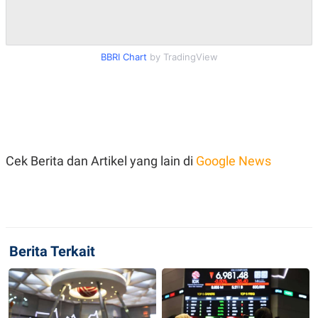
R
T
I
S
I
N
BBRI Chart
by TradingView
G
K
G
M
E
D
I
A
Cek Berita dan Artikel yang lain di
Google News
.
I
D
SITEMAP
PROFILE
TERM
OF
Berita Terkait
USE
PEDOMAN
PEMBERITAAN
SIBER
PRIVACY