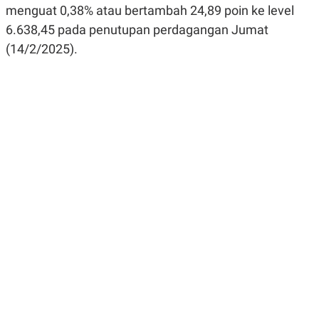
menguat 0,38% atau bertambah 24,89 poin ke level
R
G
S
I
6.638,45 pada penutupan perdagangan Jumat
O
O
N
N
(14/2/2025).
A
A
L
L
F
I
N
A
N
C
E
Y
C
A
A
N
R
G
I
T
T
E
A
R
H
.
U
.
.
K
L
E
I
S
F