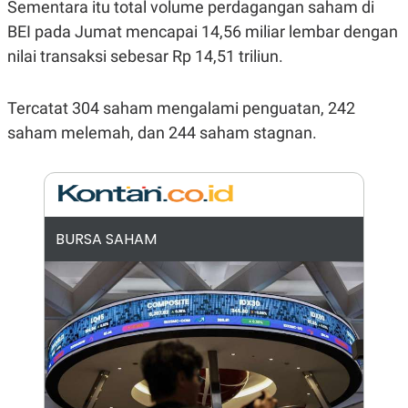
E
Sementara itu total volume perdagangan saham di
R
BEI pada Jumat mencapai 14,56 miliar lembar dengan
F
B
nilai transaksi sebesar Rp 14,51 triliun.
O
U
K
S
U
I
S
N
Tercatat 304 saham mengalami penguatan, 242
E
S
saham melemah, dan 244 saham stagnan.
S
I
N
S
I
G
H
BURSA SAHAM
T
S
B
T
E
O
L
C
A
K
N
S
J
E
A
T
O
U
N
P