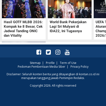
Hasil GOTF MLBB 2026:
World Bank Pekerjakan
UEFA 
Kompak ke 8 Besar, Cek
Lagi Sri Mulyani di
Aturan
Jadwal Tanding ONIC
IDA22, Ini Tugasnya
Champ
dan Vitality
2026/2
Sitemap
|
Profile
|
Term of Use
Pedoman Pemberitaan Media Siber
|
Privacy Policy
Krisis Migrasi Ancam
Disclaimer: Seluruh konten berita yang ditayangkan di kontan.co.id ini
merupakan tanggung jawab Pemimpin Redaksi.
Status Maroko sebagai
Tuan Rumah Piala Dunia
Copyright 2026. All rights reserved
2030