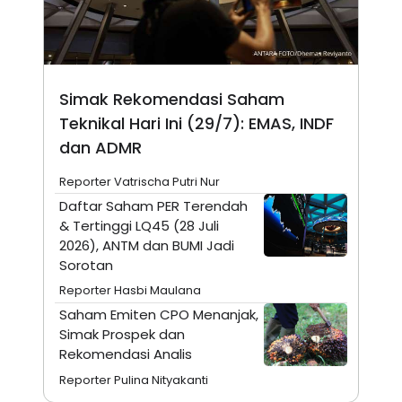
N
S
E
E
W
R
S
E
S
M
E
O
Simak Rekomendasi Saham
T
N
U
I
Teknikal Hari Ini (29/7): EMAS, INDF
P
A
dan ADMR
A
K
D
I
Reporter Vatrischa Putri Nur
V
L
A
Daftar Saham PER Terendah
S
& Tertinggi LQ45 (28 Juli
K
O
2026), ANTM dan BUMI Jadi
R
Sorotan
P
O
Reporter Hasbi Maulana
R
A
Saham Emiten CPO Menanjak,
S
Simak Prospek dan
I
Rekomendasi Analis
K
N
Reporter Pulina Nityakanti
I
A
L
T