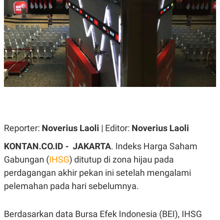
A
A
S
L
I
K
I
E
N
U
D
A
U
N
S
G
T
A
R
N
I
P
I
E
N
L
T
Reporter:
U
E
Noverius Laoli
| Editor:
Noverius Laoli
A
R
N
N
KONTAN.CO.ID - JAKARTA
. Indeks Harga Saham
G
A
Gabungan (
U
S
IHSG
) ditutup di zona hijau pada
S
I
perdagangan akhir pekan ini setelah mengalami
A
O
H
N
pelemahan pada hari sebelumnya.
A
A
L
P
R
Berdasarkan data Bursa Efek Indonesia (BEI), IHSG
E
E