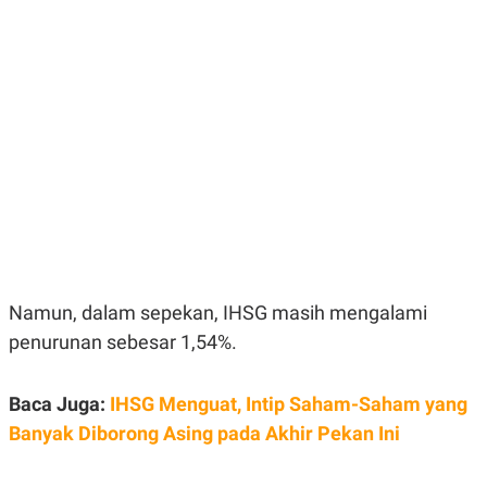
E
E
H
S
A
T
T
Y
A
L
N
E
E
A
N
N
G
A
L
L
I
I
S
S
H
I
S
E
K
X
O
E
L
Namun, dalam sepekan, IHSG masih mengalami
C
O
U
M
penurunan sebesar 1,54%.
T
I
V
Baca Juga:
IHSG Menguat, Intip Saham-Saham yang
E
C
Banyak Diborong Asing pada Akhir Pekan Ini
O
R
N