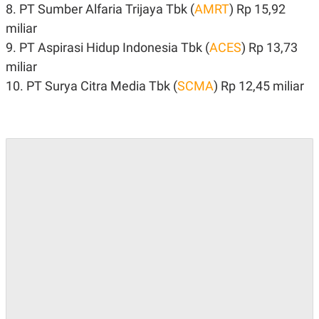
C
L
8. PT Sumber Alfaria Trijaya Tbk (
AMRT
) Rp 15,92
A
E
D
A
miliar
E
S
9. PT Aspirasi Hidup Indonesia Tbk (
ACES
) Rp 13,73
M
E
Y
.
miliar
I
D
10. PT Surya Citra Media Tbk (
SCMA
) Rp 12,45 miliar
L
K
A
I
N
N
G
E
G
R
A
J
N
A
A
E
N
M
C
I
E
T
T
E
A
N
K
E
A
P
D
A
V
P
E
E
R