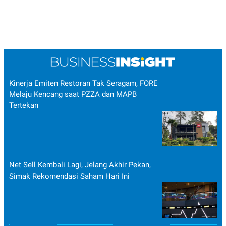
Kinerja Emiten Restoran Tak Seragam, FORE
Melaju Kencang saat PZZA dan MAPB
Tertekan
Net Sell Kembali Lagi, Jelang Akhir Pekan,
Simak Rekomendasi Saham Hari Ini