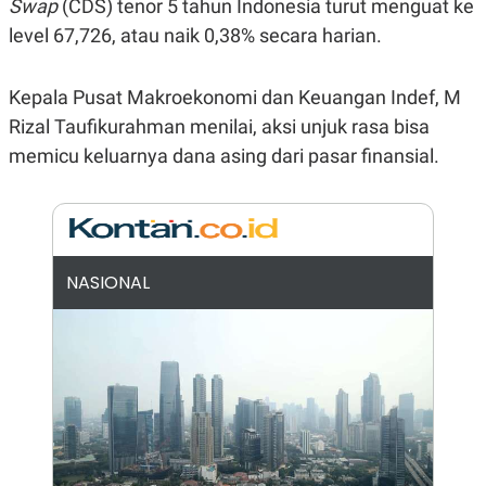
Swap
(CDS) tenor 5 tahun Indonesia turut menguat ke
E
R
level 67,726, atau naik 0,38% secara harian.
F
B
O
U
K
S
Kepala Pusat Makroekonomi dan Keuangan Indef, M
U
I
S
N
Rizal Taufikurahman menilai, aksi unjuk rasa bisa
E
memicu keluarnya dana asing dari pasar finansial.
S
S
I
N
S
I
G
H
NASIONAL
T
S
B
T
E
O
L
C
A
K
N
S
J
E
A
T
O
U
N
P