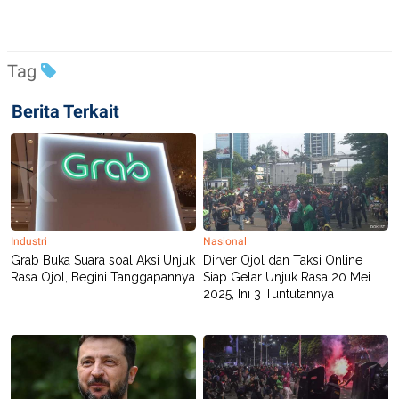
R
T
I
S
I
N
Tag
G
K
Berita Terkait
G
M
E
D
I
A
.
I
D
Industri
Nasional
Grab Buka Suara soal Aksi Unjuk
Dirver Ojol dan Taksi Online
Rasa Ojol, Begini Tanggapannya
Siap Gelar Unjuk Rasa 20 Mei
2025, Ini 3 Tuntutannya
SITEMAP
PROFILE
TERM
OF
USE
PEDOMAN
PEMBERITAAN
SIBER
PRIVACY