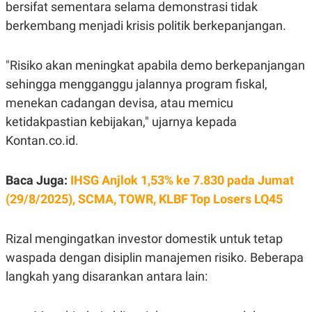
A
I
bersifat sementara selama demonstrasi tidak
S
V
berkembang menjadi krisis politik berkepanjangan.
K
E
E
M
E
"Risiko akan meningkat apabila demo berkepanjangan
N
sehingga mengganggu jalannya program fiskal,
T
E
menekan cadangan devisa, atau memicu
R
I
ketidakpastian kebijakan," ujarnya kepada
A
N
Kontan.co.id.
L
E
Baca Juga:
IHSG Anjlok 1,53% ke 7.830 pada Jumat
S
T
(29/8/2025), SCMA, TOWR, KLBF Top Losers LQ45
A
R
I
Rizal mengingatkan investor domestik untuk tetap
waspada dengan disiplin manajemen risiko. Beberapa
KANAL
langkah yang disarankan antara lain:
P
I
U
M