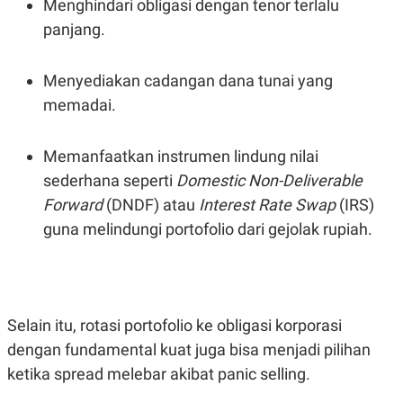
Menghindari obligasi dengan tenor terlalu
S
A
A
G
panjang.
T
E
D
S
A
T
Menyediakan cadangan dana tunai yang
A
memadai.
K
L
O
I
N
P
Memanfaatkan instrumen lindung nilai
T
S
A
U
sederhana seperti
Domestic Non-Deliverable
N
S
T
Forward
(DNDF) atau
Interest Rate Swap
(IRS)
V
guna melindungi portofolio dari gejolak rupiah.
JARINGAN
K
P
O
R
Selain itu, rotasi portofolio ke obligasi korporasi
N
E
dengan fundamental kuat juga bisa menjadi pilihan
T
S
A
S
ketika spread melebar akibat panic selling.
N
R
A
E