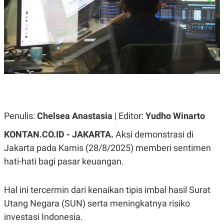
A
A
S
L
I
K
I
E
N
U
D
A
U
N
S
G
T
A
R
N
I
P
I
E
N
Penulis:
Chelsea Anastasia
| Editor:
Yudho Winarto
L
T
U
E
KONTAN.CO.ID - JAKARTA.
Aksi demonstrasi di
A
R
N
N
Jakarta pada Kamis (28/8/2025) memberi sentimen
G
A
hati-hati bagi pasar keuangan.
U
S
S
I
A
O
H
N
Hal ini tercermin dari kenaikan tipis imbal hasil Surat
A
A
L
Utang Negara (SUN) serta meningkatnya risiko
P
R
investasi Indonesia.
E
E