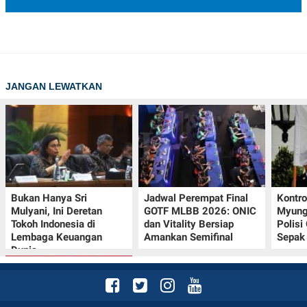
JANGAN LEWATKAN
Bukan Hanya Sri
Jadwal Perempat Final
Kontr
Mulyani, Ini Deretan
GOTF MLBB 2026: ONIC
Myung-
Tokoh Indonesia di
dan Vitality Bersiap
Polisi
Lembaga Keuangan
Amankan Semifinal
Sepak 
Dunia