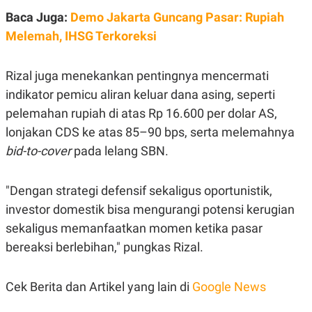
C
L
A
E
Baca Juga:
Demo Jakarta Guncang Pasar: Rupiah
D
A
Melemah, IHSG Terkoreksi
E
S
M
E
Y
.
I
Rizal juga menekankan pentingnya mencermati
D
indikator pemicu aliran keluar dana asing, seperti
L
K
A
I
pelemahan rupiah di atas Rp 16.600 per dolar AS,
N
N
lonjakan CDS ke atas 85–90 bps, serta melemahnya
G
E
G
R
bid-to-cover
pada lelang SBN.
A
J
N
A
A
E
N
M
"Dengan strategi defensif sekaligus oportunistik,
C
I
investor domestik bisa mengurangi potensi kerugian
E
T
T
E
sekaligus memanfaatkan momen ketika pasar
A
N
K
bereaksi berlebihan," pungkas Rizal.
E
A
P
D
A
V
Cek Berita dan Artikel yang lain di
Google News
P
E
E
R