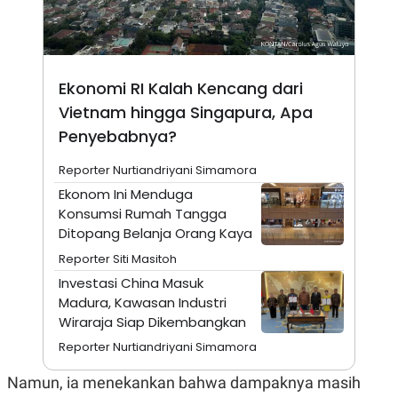
N
S
E
E
W
R
S
E
S
M
Ekonomi RI Kalah Kencang dari
E
O
T
N
Vietnam hingga Singapura, Apa
U
I
P
A
Penyebabnya?
A
K
D
I
Reporter Nurtiandriyani Simamora
V
L
Ekonom Ini Menduga
A
S
Konsumsi Rumah Tangga
K
Ditopang Belanja Orang Kaya
O
R
Reporter Siti Masitoh
P
Investasi China Masuk
O
R
Madura, Kawasan Industri
A
Wiraraja Siap Dikembangkan
S
I
Reporter Nurtiandriyani Simamora
K
N
I
A
Namun, ia menekankan bahwa dampaknya masih
L
T