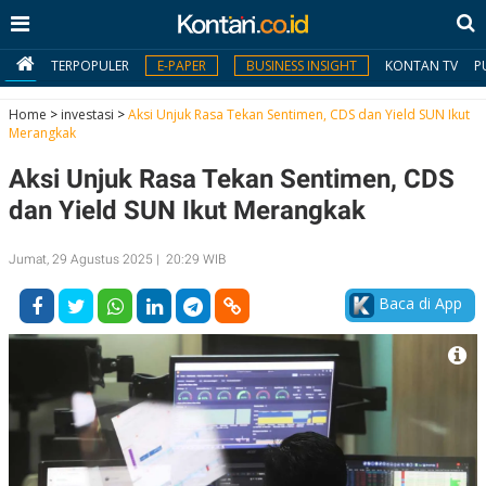
TERPOPULER
E-PAPER
BUSINESS INSIGHT
KONTAN TV
P
Home
>
investasi
>
Aksi Unjuk Rasa Tekan Sentimen, CDS dan Yield SUN Ikut
Merangkak
MY
Aksi Unjuk Rasa Tekan Sentimen, CDS
KONTAN
dan Yield SUN Ikut Merangkak
Daftar
Jumat, 29 Agustus 2025 | 20:29 WIB
Masuk
Baca di App
BERITA
I
N
N
A
V
S
E
I
S
O
T
N