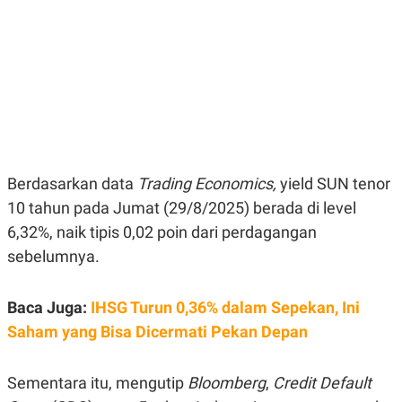
E
E
H
S
A
T
T
Y
A
L
N
E
E
A
N
N
G
A
L
L
I
I
S
S
Berdasarkan data
H
I
Trading Economics,
yield SUN tenor
S
10 tahun pada Jumat (29/8/2025) berada di level
E
K
6,32%, naik tipis 0,02 poin dari perdagangan
X
O
E
L
sebelumnya.
C
O
U
M
T
Baca Juga:
I
IHSG Turun 0,36% dalam Sepekan, Ini
V
Saham yang Bisa Dicermati Pekan Depan
E
C
O
R
Sementara itu, mengutip
Bloomberg
,
Credit Default
N