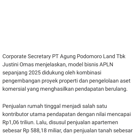
E
E
H
S
A
T
T
Y
A
L
N
E
E
A
N
N
G
A
L
L
I
I
Corporate Secretary PT Agung Podomoro Land Tbk
S
S
H
I
Justini Omas menjelaskan, model bisnis APLN
S
sepanjang 2025 didukung oleh kombinasi
E
K
X
O
pengembangan proyek properti dan pengelolaan aset
E
L
komersial yang menghasilkan pendapatan berulang.
C
O
U
M
T
I
Penjualan rumah tinggal menjadi salah satu
V
E
kontributor utama pendapatan dengan nilai mencapai
C
Rp1,06 triliun. Lalu, disusul penjualan apartemen
O
R
sebesar Rp 588,18 miliar, dan penjualan tanah sebesar
N