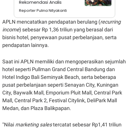
Rekomendasi Analis
A
I
S
V
Reporter Pulina Nityakanti
K
E
E
M
APLN mencatatkan pendapatan berulang (
recurring
E
income
) sebesar Rp 1,36 triliun yang berasal dari
N
T
bisnis hotel, penyewaan pusat perbelanjaan, serta
E
R
pendapatan lainnya.
I
A
N
Saat ini APLN memiliki dan mengoperasikan sejumlah
L
hotel seperti Pullman Grand Central Bandung dan
E
S
Hotel Indigo Bali Seminyak Beach, serta beberapa
T
A
pusat perbelanjaan seperti Senayan City, Kuningan
R
City, Baywalk Mall, Emporium Pluit Mall, Central Park
I
Mall, Central Park 2, Festival Citylink, DeliPark Mall
Medan, dan Plaza Balikpapan.
KANAL
P
I
"Nilai
marketing sales
tercatat sebesar Rp1,41 triliun
U
M