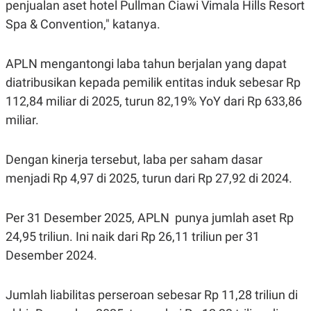
C
L
penjualan aset hotel Pullman Ciawi Vimala Hills Resort
A
E
Spa & Convention," katanya.
D
A
E
S
M
E
Y
.
APLN mengantongi laba tahun berjalan yang dapat
I
D
diatribusikan kepada pemilik entitas induk sebesar Rp
L
K
112,84 miliar di 2025, turun 82,19% YoY dari Rp 633,86
A
I
miliar.
N
N
G
E
G
R
A
J
Dengan kinerja tersebut, laba per saham dasar
N
A
A
E
menjadi Rp 4,97 di 2025, turun dari Rp 27,92 di 2024.
N
M
C
I
E
T
Per 31 Desember 2025, APLN punya jumlah aset Rp
T
E
A
N
24,95 triliun. Ini naik dari Rp 26,11 triliun per 31
K
Desember 2024.
E
A
P
D
A
V
Jumlah liabilitas perseroan sebesar Rp 11,28 triliun di
P
E
E
R