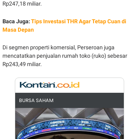
E
Rp247,18 miliar.
R
F
B
O
U
Baca Juga:
Tips Investasi THR Agar Tetap Cuan di
K
S
Masa Depan
U
I
S
N
E
S
Di segmen properti komersial, Perseroan juga
S
I
mencatatkan penjualan rumah toko (ruko) sebesar
N
Rp243,49 miliar.
S
I
G
H
T
S
B
T
E
BURSA SAHAM
O
L
C
A
K
N
S
J
E
A
T
O
U
N
P