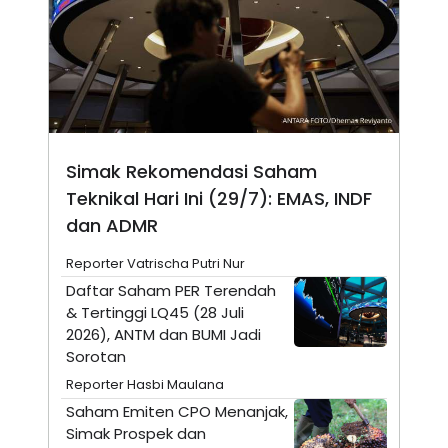
N
S
E
E
W
R
S
E
S
M
E
O
T
N
U
I
P
A
Simak Rekomendasi Saham
A
K
D
I
Teknikal Hari Ini (29/7): EMAS, INDF
V
L
A
dan ADMR
S
K
Reporter Vatrischa Putri Nur
O
R
Daftar Saham PER Terendah
P
& Tertinggi LQ45 (28 Juli
O
2026), ANTM dan BUMI Jadi
R
A
Sorotan
S
I
Reporter Hasbi Maulana
K
N
Saham Emiten CPO Menanjak,
I
A
Simak Prospek dan
L
T