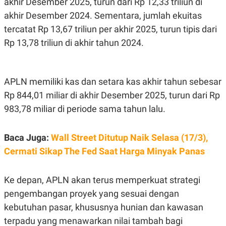
akhir Desember 2025, turun dari Rp 12,33 triliun di
R
T
I
akhir Desember 2024. Sementara, jumlah ekuitas
S
tercatat Rp 13,67 triliun per akhir 2025, turun tipis dari
I
N
Rp 13,78 triliun di akhir tahun 2024.
G
K
G
M
APLN memiliki kas dan setara kas akhir tahun sebesar
E
D
Rp 844,01 miliar di akhir Desember 2025, turun dari Rp
I
A
983,78 miliar di periode sama tahun lalu.
.
I
D
Baca Juga:
Wall Street Ditutup Naik Selasa (17/3),
Cermati Sikap The Fed Saat Harga Minyak Panas
SITEMAP
PROFILE
TERM
OF
Ke depan, APLN akan terus memperkuat strategi
USE
pengembangan proyek yang sesuai dengan
PEDOMAN
PEMBERITAAN
kebutuhan pasar, khususnya hunian dan kawasan
SIBER
terpadu yang menawarkan nilai tambah bagi
PRIVACY