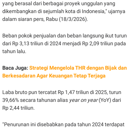
S
A
yang berasal dari berbagai proyek unggulan yang
A
G
dikembangkan di sejumlah kota di Indonesia," ujarnya
T
E
D
S
dalam siaran pers, Rabu (18/3/2026).
A
T
A
Beban pokok penjualan dan beban langsung ikut turun
K
L
O
I
dari Rp 3,13 triliun di 2024 menjadi Rp 2,09 triliun pada
N
P
tahun lalu.
T
S
A
U
N
S
T
Baca Juga:
Strategi Mengelola THR dengan Bijak dan
V
Berkesadaran Agar Keuangan Tetap Terjaga
JARINGAN
Laba bruto pun tercatat Rp 1,47 triliun di 2025, turun
K
P
39,66% secara tahunan alias
year on year
(YoY) dari
O
R
Rp 2,44 triliun.
N
E
T
S
A
S
N
R
"Penurunan ini disebabkan pada tahun 2024 terdapat
A
E