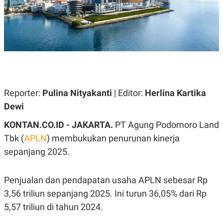
A
A
S
L
I
K
I
E
N
U
D
A
U
N
S
G
T
A
R
Reporter:
N
I
Pulina Nityakanti
| Editor:
Herlina Kartika
P
I
Dewi
E
N
L
T
KONTAN.CO.ID - JAKARTA.
PT Agung Podomoro Land
U
E
A
R
Tbk (
APLN
) membukukan penurunan kinerja
N
N
sepanjang 2025.
G
A
U
S
S
I
A
O
Penjualan dan pendapatan usaha APLN sebesar Rp
H
N
3,56 triliun sepanjang 2025. Ini turun 36,05% dari Rp
A
A
L
5,57 triliun di tahun 2024.
P
R
E
E