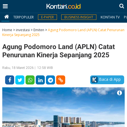
TERPOPULER
E-PAPER
BUSINESS INSIGHT
KONTAN TV
P
Home
>
investasi
>
Emiten
>
Agung Podomoro Land (APLN) Catat Penurunan
Kinerja Sepanjang 2025
MY
Agung Podomoro Land (APLN) Catat
KONTAN
Penurunan Kinerja Sepanjang 2025
Daftar
Rabu, 18 Maret 2026 | 12:58 WIB
Masuk
Baca di App
BERITA
I
N
N
A
V
S
E
I
S
O
T
N