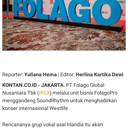
A
A
S
L
I
K
I
E
N
U
D
A
U
N
S
G
T
A
R
N
I
P
I
E
N
L
T
Reporter:
U
E
Yuliana Hema
| Editor:
Herlina Kartika Dewi
A
R
N
N
KONTAN.CO.ID - JAKARTA.
PT Folago Global
G
A
Nusantara Tbk (
U
S
IRSX
) melalui unit bisnis FolagoPro
S
I
menggandeng SoundRhythm untuk menghadirkan
A
O
H
N
konser internasional Westlife.
A
A
L
P
R
Rencananya grup vokal asal Irlandia itu akan
E
E