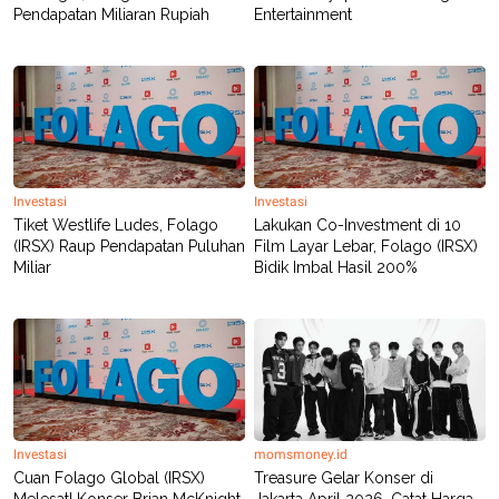
Pendapatan Miliaran Rupiah
Entertainment
POLICY
Investasi
Investasi
Tiket Westlife Ludes, Folago
Lakukan Co-Investment di 10
(IRSX) Raup Pendapatan Puluhan
Film Layar Lebar, Folago (IRSX)
Miliar
Bidik Imbal Hasil 200%
Investasi
momsmoney.id
Cuan Folago Global (IRSX)
Treasure Gelar Konser di
Melesat! Konser Brian McKnight
Jakarta April 2026, Catat Harga