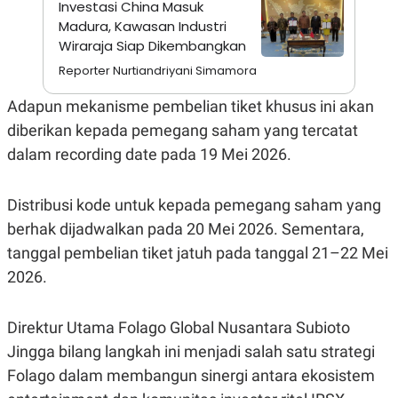
Investasi China Masuk
A
I
S
V
Madura, Kawasan Industri
K
E
Wiraraja Siap Dikembangkan
E
M
Reporter Nurtiandriyani Simamora
E
N
Adapun mekanisme pembelian tiket khusus ini akan
T
E
diberikan kepada pemegang saham yang tercatat
R
I
dalam recording date pada 19 Mei 2026.
A
N
L
Distribusi kode untuk kepada pemegang saham yang
E
berhak dijadwalkan pada 20 Mei 2026. Sementara,
S
T
tanggal pembelian tiket jatuh pada tanggal 21–22 Mei
A
R
2026.
I
Direktur Utama Folago Global Nusantara Subioto
KANAL
Jingga bilang langkah ini menjadi salah satu strategi
Folago dalam membangun sinergi antara ekosistem
P
I
U
M