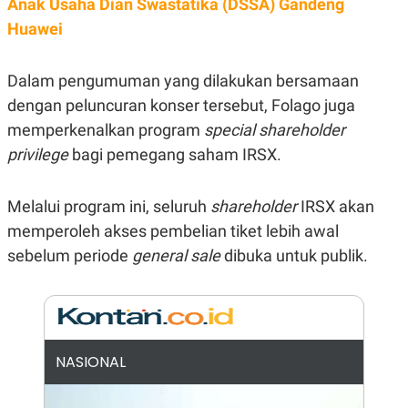
Anak Usaha Dian Swastatika (DSSA) Gandeng
E
R
Huawei
F
B
O
U
K
S
Dalam pengumuman yang dilakukan bersamaan
U
I
S
N
dengan peluncuran konser tersebut, Folago juga
E
memperkenalkan program
special shareholder
S
S
privilege
bagi pemegang saham IRSX.
I
N
S
I
Melalui program ini, seluruh
shareholder
IRSX akan
G
memperoleh akses pembelian tiket lebih awal
H
T
sebelum periode
general sale
dibuka untuk publik.
S
B
T
E
O
L
C
A
K
N
S
J
E
A
NASIONAL
T
O
U
N
P