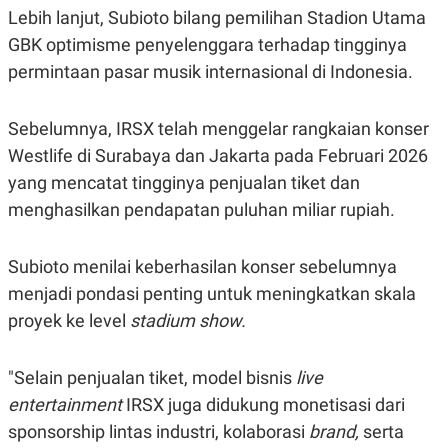
C
L
Lebih lanjut, Subioto bilang pemilihan Stadion Utama
A
E
D
A
GBK optimisme penyelenggara terhadap tingginya
E
S
M
E
permintaan pasar musik internasional di Indonesia.
Y
.
I
D
Sebelumnya, IRSX telah menggelar rangkaian konser
L
K
Westlife di Surabaya dan Jakarta pada Februari 2026
A
I
N
N
yang mencatat tingginya penjualan tiket dan
G
E
G
R
menghasilkan pendapatan puluhan miliar rupiah.
A
J
N
A
A
E
Subioto menilai keberhasilan konser sebelumnya
N
M
C
I
menjadi pondasi penting untuk meningkatkan skala
E
T
proyek ke level
stadium show.
T
E
A
N
K
"Selain penjualan tiket, model bisnis
live
E
A
P
D
entertainment
IRSX juga didukung monetisasi dari
A
V
P
E
sponsorship lintas industri, kolaborasi
brand,
serta
E
R