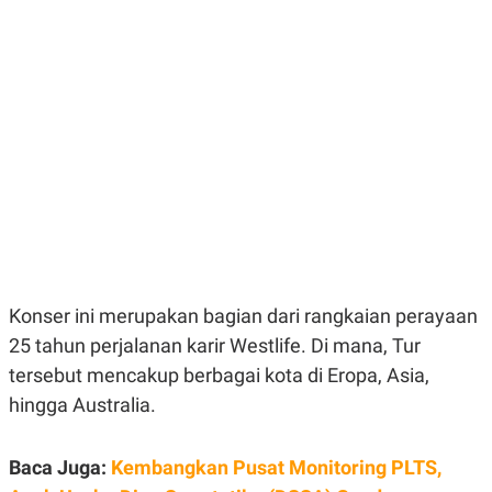
E
E
H
S
A
T
T
Y
A
L
N
E
E
A
N
N
G
A
L
L
I
I
S
S
H
I
S
E
K
X
O
E
L
Konser ini merupakan bagian dari rangkaian perayaan
C
O
U
M
25 tahun perjalanan karir Westlife. Di mana, Tur
T
tersebut mencakup berbagai kota di Eropa, Asia,
I
V
hingga Australia.
E
C
O
R
Baca Juga:
Kembangkan Pusat Monitoring PLTS,
N