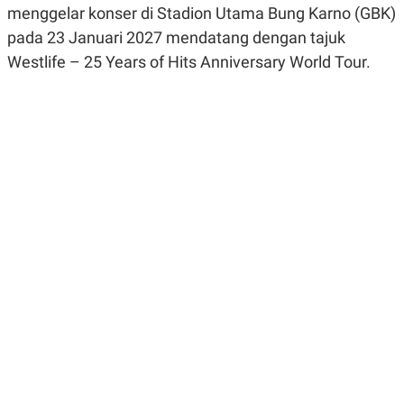
menggelar konser di Stadion Utama Bung Karno (GBK)
R
G
S
I
pada 23 Januari 2027 mendatang dengan tajuk
O
O
N
N
Westlife – 25 Years of Hits Anniversary World Tour.
A
A
L
L
F
I
N
A
N
C
E
Y
C
A
A
N
R
G
I
T
T
E
A
R
H
.
U
.
.
K
L
E
I
S
F