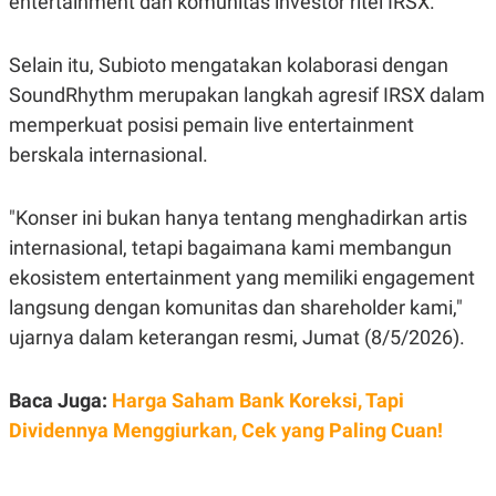
entertainment dan komunitas investor ritel IRSX.
S
A
A
G
T
E
D
S
Selain itu, Subioto mengatakan kolaborasi dengan
A
SoundRhythm merupakan langkah agresif IRSX dalam
T
A
memperkuat posisi pemain live entertainment
K
L
berskala internasional.
O
I
N
P
T
S
A
U
"Konser ini bukan hanya tentang menghadirkan artis
N
S
internasional, tetapi bagaimana kami membangun
T
V
ekosistem entertainment yang memiliki engagement
langsung dengan komunitas dan shareholder kami,"
JARINGAN
ujarnya dalam keterangan resmi, Jumat (8/5/2026).
K
P
O
R
Baca Juga:
Harga Saham Bank Koreksi, Tapi
N
E
Dividennya Menggiurkan, Cek yang Paling Cuan!
T
S
A
S
N
R
A
E