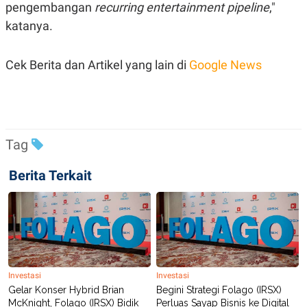
pengembangan
recurring entertainment pipeline
,"
R
T
I
katanya.
S
I
N
G
Cek Berita dan Artikel yang lain di
Google News
K
G
M
E
D
I
Tag
A
.
I
Berita Terkait
D
SITEMAP
PROFILE
TERM
OF
USE
PEDOMAN
Investasi
Investasi
PEMBERITAAN
SIBER
Gelar Konser Hybrid Brian
Begini Strategi Folago (IRSX)
McKnight, Folago (IRSX) Bidik
Perluas Sayap Bisnis ke Digital
PRIVACY