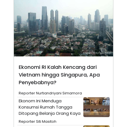
N
S
E
E
W
R
S
E
S
M
E
O
T
N
U
I
P
A
A
K
D
I
V
L
A
Ekonomi RI Kalah Kencang dari
S
K
Vietnam hingga Singapura, Apa
O
R
Penyebabnya?
P
O
Reporter Nurtiandriyani Simamora
R
A
Ekonom Ini Menduga
S
Konsumsi Rumah Tangga
I
Ditopang Belanja Orang Kaya
K
N
I
A
Reporter Siti Masitoh
L
T