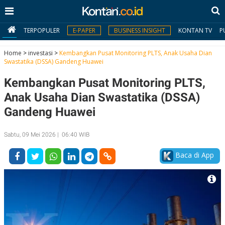
TERPOPULER
E-PAPER
BUSINESS INSIGHT
KONTAN TV
P
Home
>
investasi
>
Kembangkan Pusat Monitoring PLTS, Anak Usaha Dian
Swastatika (DSSA) Gandeng Huawei
MY
Kembangkan Pusat Monitoring PLTS,
KONTAN
Anak Usaha Dian Swastatika (DSSA)
Daftar
Gandeng Huawei
Masuk
Sabtu, 09 Mei 2026 | 06:40 WIB
Baca di App
BERITA
I
N
N
A
V
S
E
I
S
O
T
N