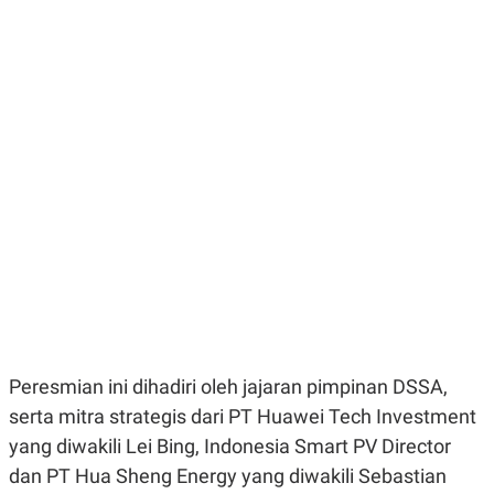
E
E
H
S
A
T
T
Y
A
L
N
E
E
A
N
N
G
A
L
L
I
I
S
S
H
I
S
E
K
X
O
E
L
C
O
U
M
T
I
Peresmian ini dihadiri oleh jajaran pimpinan DSSA,
V
E
serta mitra strategis dari PT Huawei Tech Investment
C
yang diwakili Lei Bing, Indonesia Smart PV Director
O
R
dan PT Hua Sheng Energy yang diwakili Sebastian
N