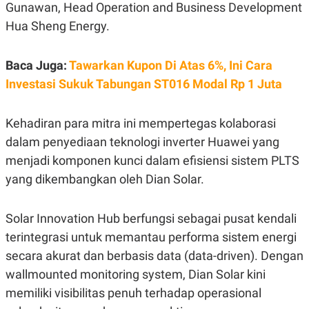
E
Gunawan, Head Operation and Business Development
R
Hua Sheng Energy.
F
B
O
U
K
S
Baca Juga:
Tawarkan Kupon Di Atas 6%, Ini Cara
U
I
S
N
Investasi Sukuk Tabungan ST016 Modal Rp 1 Juta
E
S
S
I
Kehadiran para mitra ini mempertegas kolaborasi
N
dalam penyediaan teknologi inverter Huawei yang
S
I
menjadi komponen kunci dalam efisiensi sistem PLTS
G
H
yang dikembangkan oleh Dian Solar.
T
S
B
T
E
Solar Innovation Hub berfungsi sebagai pusat kendali
O
L
terintegrasi untuk memantau performa sistem energi
C
A
K
N
secara akurat dan berbasis data (data-driven). Dengan
S
J
E
A
wallmounted monitoring system, Dian Solar kini
T
O
memiliki visibilitas penuh terhadap operasional
U
N
P