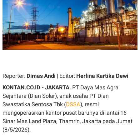
A
A
S
L
I
K
I
E
N
U
D
A
U
N
S
G
T
A
R
N
I
P
I
E
N
Reporter:
Dimas Andi
| Editor:
Herlina Kartika Dewi
L
T
U
E
A
R
KONTAN.CO.ID - JAKARTA.
PT Daya Mas Agra
N
N
Sejahtera (Dian Solar), anak usaha PT Dian
G
A
U
S
Swastatika Sentosa Tbk (
DSSA
), resmi
S
I
A
O
mengoperasikan kantor pusat barunya di lantai 16
H
N
Sinar Mas Land Plaza, Thamrin, Jakarta pada Jumat
A
A
L
(8/5/2026).
P
R
E
E