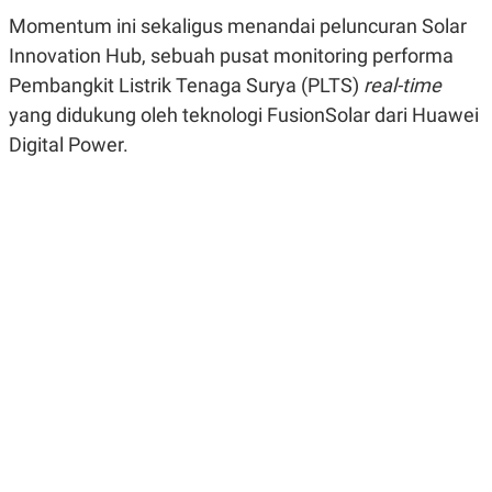
R
G
Momentum ini sekaligus menandai peluncuran Solar
S
I
O
O
Innovation Hub, sebuah pusat monitoring performa
N
N
Pembangkit Listrik Tenaga Surya (PLTS)
real-time
A
A
L
L
yang didukung oleh teknologi FusionSolar dari Huawei
F
I
Digital Power.
N
A
N
C
E
Y
C
A
A
N
R
G
I
T
T
E
A
R
H
.
U
.
.
K
L
E
I
S
F