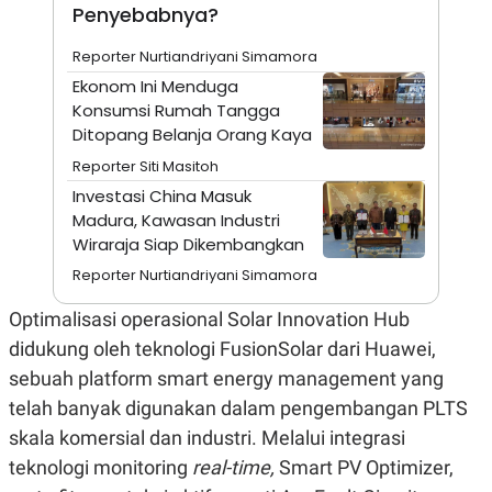
A
I
Penyebabnya?
S
V
K
E
Reporter Nurtiandriyani Simamora
E
M
Ekonom Ini Menduga
E
Konsumsi Rumah Tangga
N
T
Ditopang Belanja Orang Kaya
E
Reporter Siti Masitoh
R
I
Investasi China Masuk
A
Madura, Kawasan Industri
N
Wiraraja Siap Dikembangkan
L
E
Reporter Nurtiandriyani Simamora
S
T
Optimalisasi operasional Solar Innovation Hub
A
R
didukung oleh teknologi FusionSolar dari Huawei,
I
sebuah platform smart energy management yang
telah banyak digunakan dalam pengembangan PLTS
KANAL
skala komersial dan industri. Melalui integrasi
P
I
teknologi monitoring
real-time,
Smart PV Optimizer,
U
M