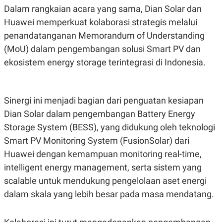
R
T
Dalam rangkaian acara yang sama, Dian Solar dan
I
S
Huawei memperkuat kolaborasi strategis melalui
I
penandatanganan Memorandum of Understanding
N
G
(MoU) dalam pengembangan solusi Smart PV dan
K
ekosistem energy storage terintegrasi di Indonesia.
G
M
E
D
I
Sinergi ini menjadi bagian dari penguatan kesiapan
A
.
Dian Solar dalam pengembangan Battery Energy
I
Storage System (BESS), yang didukung oleh teknologi
D
Smart PV Monitoring System (FusionSolar) dari
Huawei dengan kemampuan monitoring real-time,
SITEMAP
PROFILE
TERM
intelligent energy management, serta sistem yang
OF
scalable untuk mendukung pengelolaan aset energi
USE
dalam skala yang lebih besar pada masa mendatang.
PEDOMAN
PEMBERITAAN
SIBER
PRIVACY