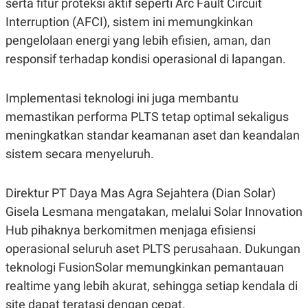
serta fitur proteksi aktif seperti Arc Fault Circuit
S
A
A
G
Interruption (AFCI), sistem ini memungkinkan
T
E
D
S
pengelolaan energi yang lebih efisien, aman, dan
A
responsif terhadap kondisi operasional di lapangan.
T
A
K
L
Implementasi teknologi ini juga membantu
O
I
N
P
memastikan performa PLTS tetap optimal sekaligus
T
S
A
U
meningkatkan standar keamanan aset dan keandalan
N
S
sistem secara menyeluruh.
T
V
Direktur PT Daya Mas Agra Sejahtera (Dian Solar)
JARINGAN
Gisela Lesmana mengatakan, melalui Solar Innovation
Hub pihaknya berkomitmen menjaga efisiensi
K
P
O
R
operasional seluruh aset PLTS perusahaan. Dukungan
N
E
teknologi FusionSolar memungkinkan pemantauan
T
S
A
S
realtime yang lebih akurat, sehingga setiap kendala di
N
R
A
E
site dapat teratasi dengan cepat.