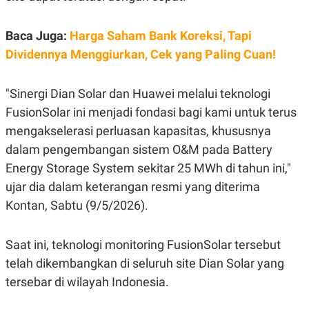
C
L
A
E
D
A
Baca Juga:
Harga Saham Bank Koreksi, Tapi
E
S
M
E
Dividennya Menggiurkan, Cek yang Paling Cuan!
Y
.
I
D
"Sinergi Dian Solar dan Huawei melalui teknologi
L
K
A
I
FusionSolar ini menjadi fondasi bagi kami untuk terus
N
N
mengakselerasi perluasan kapasitas, khususnya
G
E
G
R
dalam pengembangan sistem O&M pada Battery
A
J
N
A
Energy Storage System sekitar 25 MWh di tahun ini,"
A
E
ujar dia dalam keterangan resmi yang diterima
N
M
C
I
Kontan, Sabtu (9/5/2026).
E
T
T
E
A
N
K
Saat ini, teknologi monitoring FusionSolar tersebut
E
A
telah dikembangkan di seluruh site Dian Solar yang
P
D
tersebar di wilayah Indonesia.
A
V
P
E
E
R