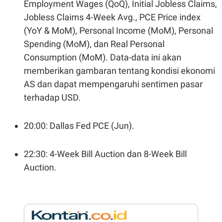
Employment Wages (QoQ), Initial Jobless Claims,
A
I
S
V
Jobless Claims 4-Week Avg., PCE Price index
K
E
E
(YoY & MoM), Personal Income (MoM), Personal
M
Spending (MoM), dan Real Personal
E
N
Consumption (MoM). Data-data ini akan
T
E
memberikan gambaran tentang kondisi ekonomi
R
I
AS dan dapat mempengaruhi sentimen pasar
A
terhadap USD.
N
L
E
20:00: Dallas Fed PCE (Jun).
S
T
A
R
22:30: 4-Week Bill Auction dan 8-Week Bill
I
Auction.
KANAL
P
I
U
M