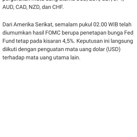
R
G
AUD, CAD, NZD, dan CHF.
S
I
O
O
N
N
A
A
Dari Amerika Serikat, semalam pukul 02.00 WIB telah
L
L
diumumkan hasil FOMC berupa penetapan bunga Fed
F
I
Fund tetap pada kisaran 4,5%. Keputusan ini langsung
N
A
diikuti dengan penguatan mata uang dolar (USD)
N
terhadap mata uang utama lain.
C
E
Y
C
A
A
N
R
G
I
T
T
E
A
R
H
.
U
.
.
K
L
E
I
S
F