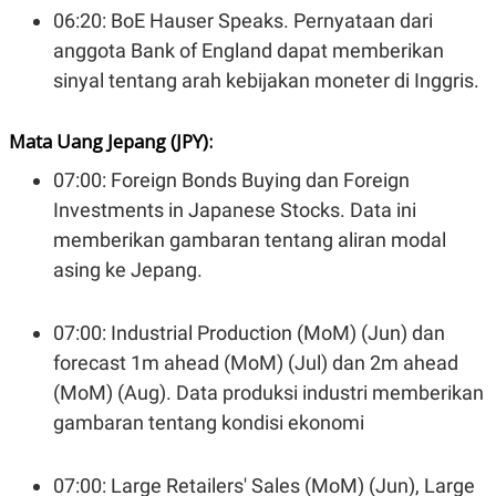
R
T
06:20: BoE Hauser Speaks. Pernyataan dari
I
S
anggota Bank of England dapat memberikan
I
sinyal tentang arah kebijakan moneter di Inggris.
N
G
K
Mata Uang Jepang (JPY):
G
M
07:00: Foreign Bonds Buying dan Foreign
E
D
Investments in Japanese Stocks. Data ini
I
A
memberikan gambaran tentang aliran modal
.
asing ke Jepang.
I
D
07:00: Industrial Production (MoM) (Jun) dan
forecast 1m ahead (MoM) (Jul) dan 2m ahead
SITEMAP
PROFILE
TERM
OF
(MoM) (Aug). Data produksi industri memberikan
USE
gambaran tentang kondisi ekonomi
PEDOMAN
PEMBERITAAN
SIBER
07:00: Large Retailers' Sales (MoM) (Jun), Large
PRIVACY