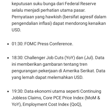
keputusan suku bunga dari Federal Reserve
N
S
E
E
selalu menjadi perhatian utama pasar.
W
R
Pernyataan yang hawkish (bersifat agresif dalam
S
E
S
M
pengendalian inflasi) dapat mendorong kenaikan
E
O
T
N
USD.
U
I
P
A
A
K
01:30: FOMC Press Conference.
D
I
V
L
A
18:30: Challenger Job Cuts (YoY) dan (Jul). Data
S
K
ini memberikan gambaran tentang tren
O
R
pengurangan pekerjaan di Amerika Serikat. Data
P
yang lemah dapat melemahkan USD.
O
R
A
S
19:30: Data ekonomi utama seperti Continuing
I
Jobless Claims, Core PCE Price Index (MoM &
K
N
I
A
YoY), Employment Cost Index (QoQ),
L
T