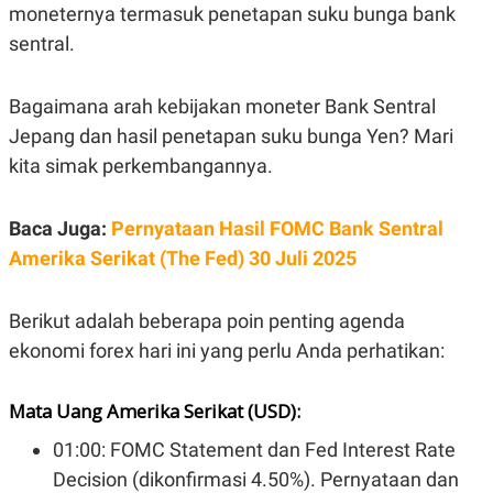
E
moneternya termasuk penetapan suku bunga bank
R
sentral.
F
B
O
U
K
S
Bagaimana arah kebijakan moneter Bank Sentral
U
I
S
N
Jepang dan hasil penetapan suku bunga Yen? Mari
E
S
kita simak perkembangannya.
S
I
N
Baca Juga:
Pernyataan Hasil FOMC Bank Sentral
S
I
Amerika Serikat (The Fed) 30 Juli 2025
G
H
T
Berikut adalah beberapa poin penting agenda
S
B
T
E
ekonomi forex hari ini yang perlu Anda perhatikan:
O
L
C
A
K
N
Mata Uang Amerika Serikat (USD):
S
J
E
A
01:00: FOMC Statement dan Fed Interest Rate
T
O
U
N
Decision (dikonfirmasi 4.50%). Pernyataan dan
P