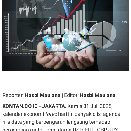
A
A
S
L
I
K
I
E
N
U
D
A
U
N
S
G
T
A
R
N
I
P
I
E
N
L
T
U
E
A
R
N
N
G
A
U
S
Reporter:
Hasbi Maulana
| Editor:
Hasbi Maulana
S
I
A
O
KONTAN.CO.ID - JAKARTA.
Kamis 31 Juli 2025,
H
N
A
A
kalender ekonomi
forex
hari ini banyak diisi agenda
L
rilis data yang berpengaruh langsung terhadap
P
R
pergerakan mata uang utama USD, EUR, GBP, JPY,
E
E