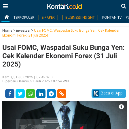
TERPOPULER
E-PAPER
BUSINESS INSIGHT
KONTAN TV
P
Home
>
investasi
>
Usai FOMC, Waspadai Suku Bunga Yen: Cek Kalender
Ekonomi Forex (31 Juli 2025)
MY
Usai FOMC, Waspadai Suku Bunga Yen:
KONTAN
Cek Kalender Ekonomi Forex (31 Juli
Daftar
2025)
Masuk
Kamis, 31 Juli 2025 | 07:49 WIB
Diperbarui Kamis, 31 Juli 2025 / 07:54 WIB
BERITA
Baca di App
I
N
N
A
V
S
E
I
S
O
T
N