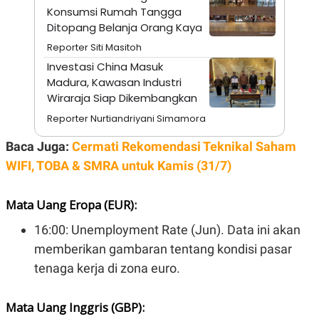
C
L
Konsumsi Rumah Tangga
A
E
Ditopang Belanja Orang Kaya
D
A
E
S
Reporter Siti Masitoh
M
E
Y
.
Investasi China Masuk
I
Madura, Kawasan Industri
D
Wiraraja Siap Dikembangkan
L
K
A
I
Reporter Nurtiandriyani Simamora
N
N
G
E
Baca Juga:
Cermati Rekomendasi Teknikal Saham
G
R
A
J
WIFI, TOBA & SMRA untuk Kamis (31/7)
N
A
A
E
N
M
Mata Uang Eropa (EUR):
C
I
E
T
T
E
16:00: Unemployment Rate (Jun). Data ini akan
A
N
memberikan gambaran tentang kondisi pasar
K
tenaga kerja di zona euro.
E
A
P
D
A
V
P
E
Mata Uang Inggris (GBP):
E
R