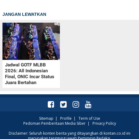
JANGAN LEWATKAN
Jadwal GOTF MLBB
2026: All Indonesian
Final, ONIC Incar Status
Juara Bertahan
Sitemap
|
Profile
|
Term of Use
Pedoman Pemberitaan Media Siber
|
Privacy Policy
Disclaimer: Seluruh konten berita yang ditayangkan di kontan.co.id ini
merupakan tanggung jawab Pemimpin Redaksi.