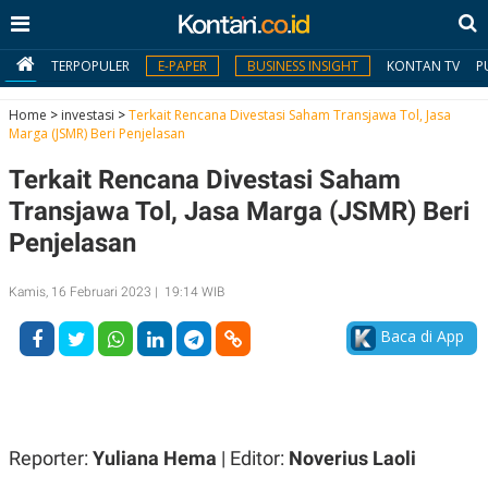
TERPOPULER
E-PAPER
BUSINESS INSIGHT
KONTAN TV
P
Home
>
investasi
>
Terkait Rencana Divestasi Saham Transjawa Tol, Jasa
Marga (JSMR) Beri Penjelasan
MY
Terkait Rencana Divestasi Saham
KONTAN
Transjawa Tol, Jasa Marga (JSMR) Beri
Daftar
Penjelasan
Masuk
Kamis, 16 Februari 2023 | 19:14 WIB
Baca di App
BERITA
I
N
N
A
V
S
E
I
Reporter:
Yuliana Hema
| Editor:
Noverius Laoli
S
O
T
N