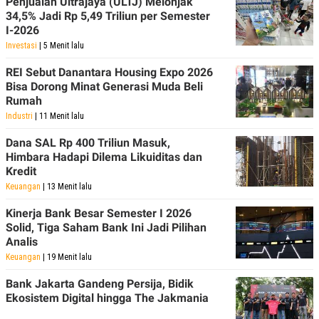
Penjualan Ultrajaya (ULTJ) Melonjak
R
T
34,5% Jadi Rp 5,49 Triliun per Semester
I
S
I-2026
I
Investasi
| 5 Menit lalu
N
G
REI Sebut Danantara Housing Expo 2026
K
Bisa Dorong Minat Generasi Muda Beli
G
Rumah
M
E
Industri
| 11 Menit lalu
D
I
Dana SAL Rp 400 Triliun Masuk,
A
Himbara Hadapi Dilema Likuiditas dan
.
Kredit
I
D
Keuangan
| 13 Menit lalu
Kinerja Bank Besar Semester I 2026
Solid, Tiga Saham Bank Ini Jadi Pilihan
SITEMAP
PROFILE
TERM
Analis
OF
Keuangan
| 19 Menit lalu
USE
PEDOMAN
Bank Jakarta Gandeng Persija, Bidik
PEMBERITAAN
Ekosistem Digital hingga The Jakmania
SIBER
PRIVACY