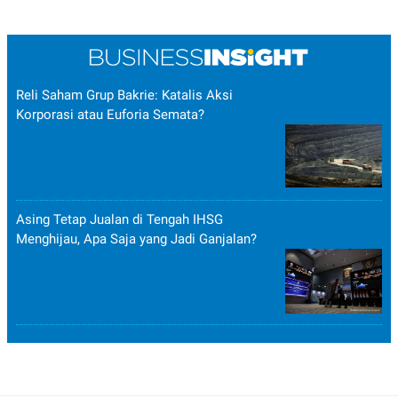
Reli Saham Grup Bakrie: Katalis Aksi
Korporasi atau Euforia Semata?
Asing Tetap Jualan di Tengah IHSG
Menghijau, Apa Saja yang Jadi Ganjalan?