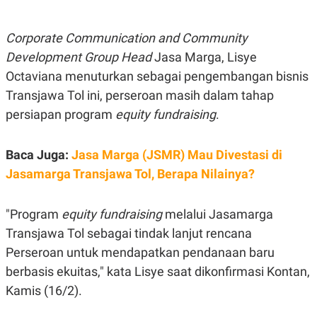
E
E
H
S
A
T
T
Y
Corporate Communication and Community
A
L
Development Group Head
Jasa Marga, Lisye
N
E
Octaviana menuturkan sebagai pengembangan bisnis
E
A
N
N
Transjawa Tol ini, perseroan masih dalam tahap
G
A
L
L
persiapan program
equity fundraising
.
I
I
S
S
H
I
Baca Juga:
Jasa Marga (JSMR) Mau Divestasi di
S
Jasamarga Transjawa Tol, Berapa Nilainya?
E
K
X
O
E
L
C
O
"Program
equity fundraising
melalui Jasamarga
U
M
T
Transjawa Tol sebagai tindak lanjut rencana
I
Perseroan untuk mendapatkan pendanaan baru
V
E
berbasis ekuitas," kata Lisye saat dikonfirmasi Kontan,
C
O
Kamis (16/2).
R
N