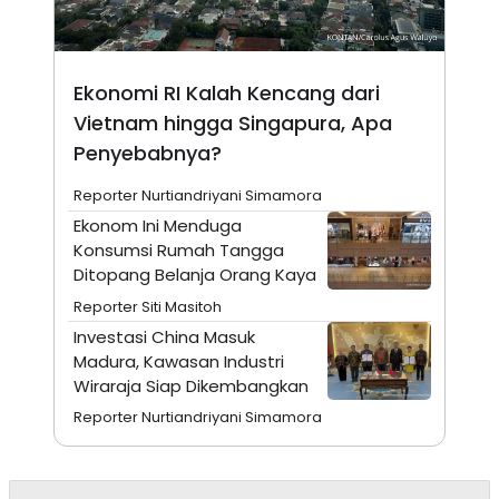
N
S
E
E
W
R
S
E
Ekonomi RI Kalah Kencang dari
S
M
E
O
Vietnam hingga Singapura, Apa
T
N
U
I
Penyebabnya?
P
A
A
K
Reporter Nurtiandriyani Simamora
D
I
Ekonom Ini Menduga
V
L
A
Konsumsi Rumah Tangga
S
Ditopang Belanja Orang Kaya
K
O
Reporter Siti Masitoh
R
Investasi China Masuk
P
O
Madura, Kawasan Industri
R
Wiraraja Siap Dikembangkan
A
S
Reporter Nurtiandriyani Simamora
I
K
N
I
A
L
T