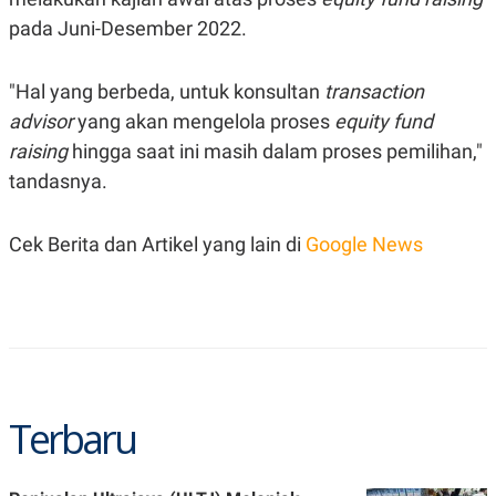
C
L
A
E
pada Juni-Desember 2022.
D
A
E
S
M
E
"Hal yang berbeda, untuk konsultan
transaction
Y
.
I
advisor
yang akan mengelola proses
equity fund
D
raising
hingga saat ini masih dalam proses pemilihan,"
L
K
A
I
tandasnya.
N
N
G
E
G
R
Cek Berita dan Artikel yang lain di
Google News
A
J
N
A
A
E
N
M
C
I
E
T
T
E
A
N
K
E
A
Terbaru
P
D
A
V
P
E
E
R