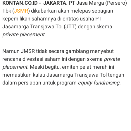
KONTAN.CO.ID - JAKARTA
. PT Jasa Marga (Persero)
A
A
S
L
Tbk (
JSMR
) dikabarkan akan melepas sebagian
I
kepemilikan sahamnya di entitas usaha PT
K
I
Jasamarga Transjawa Tol (JTT) dengan skema
E
N
U
D
private placement.
A
U
N
S
G
T
A
R
Namun JMSR tidak secara gamblang menyebut
N
I
rencana divestasi saham ini dengan skema
private
P
I
placement
E
N
. Meski begitu, emiten pelat merah ini
L
T
memastikan kalau Jasamarga Transjawa Tol tengah
U
E
A
R
dalam persiapan untuk program
equity fundraising.
N
N
G
A
U
S
S
I
A
O
H
N
A
A
L
P
R
E
E