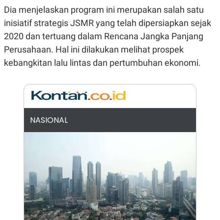
E
Dia menjelaskan program ini merupakan salah satu
R
inisiatif strategis JSMR yang telah dipersiapkan sejak
F
B
O
U
2020 dan tertuang dalam Rencana Jangka Panjang
K
S
U
I
Perusahaan. Hal ini dilakukan melihat prospek
S
N
kebangkitan lalu lintas dan pertumbuhan ekonomi.
E
S
S
I
N
S
I
G
NASIONAL
H
T
S
B
T
E
O
L
C
A
K
N
S
J
E
A
T
O
U
N
P