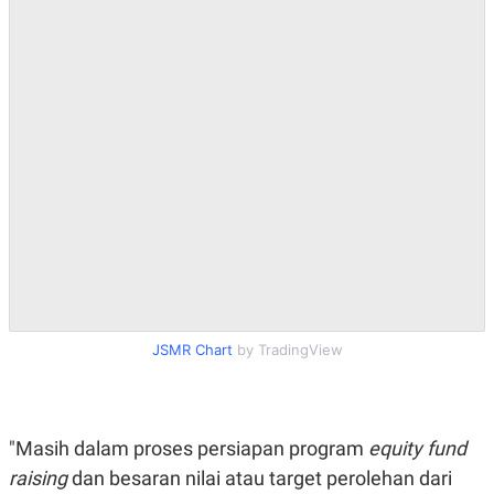
A
I
S
V
K
E
E
M
E
N
T
E
R
I
A
N
L
E
S
T
A
R
JSMR Chart
by TradingView
I
KANAL
"Masih dalam proses persiapan program
equity fund
P
I
raising
dan besaran nilai atau target perolehan dari
U
M