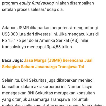
S
A
program
equity fund raising
ini akan disampaikan
A
G
setelah proses selesai," ucap dia.
T
E
D
S
A
T
A
Adapun JSMR dikabarkan berpotensi mengantongi
K
L
US$ 300 juta dari divestasi ini. Jika mengacu kurs di
O
I
N
P
Rp 15.176 per dolar Amerika Serikat (AS), nilai
T
S
A
U
transaksinya mencapai Rp 4,55 triliun.
N
S
T
V
Baca Juga:
Jasa Marga (JSMR) Berencana Jual
Sebagian Saham Jasamarga Transjawa Tol
JARINGAN
Selain itu, BNI Sekuritas juga dikabarkan menjadi
K
P
O
R
konsultan dalam aksi korporasi ini. Namun Lisye
N
E
T
S
menegaskan BNI Sekuritas merupakan konsultan
A
S
yang ditunjuk Jasamarga Transjawa Tol untuk
N
R
A
E
melakukan kajian awal atas proses
equity fund raising