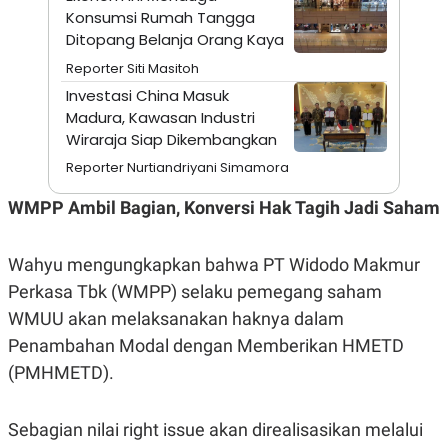
A
I
Konsumsi Rumah Tangga
S
V
Ditopang Belanja Orang Kaya
K
E
E
Reporter Siti Masitoh
M
E
Investasi China Masuk
N
Madura, Kawasan Industri
T
E
Wiraraja Siap Dikembangkan
R
I
Reporter Nurtiandriyani Simamora
A
N
WMPP Ambil Bagian, Konversi Hak Tagih Jadi Saham
L
E
S
Wahyu mengungkapkan bahwa PT Widodo Makmur
T
A
Perkasa Tbk (WMPP) selaku pemegang saham
R
WMUU akan melaksanakan haknya dalam
I
Penambahan Modal dengan Memberikan HMETD
(PMHMETD).
KANAL
P
I
Sebagian nilai right issue akan direalisasikan melalui
U
M