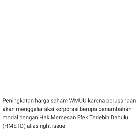
E
E
H
S
A
T
T
Y
A
L
N
E
E
A
N
N
G
A
L
L
I
I
S
S
H
I
S
E
K
X
O
E
L
C
O
U
M
Peningkatan harga saham WMUU karena perusahaan
T
I
akan menggelar aksi korporasi berupa penambahan
V
E
modal dengan Hak Memesan Efek Terlebih Dahulu
C
(HMETD) alias right issue.
O
R
N