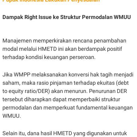
C
L
A
E
D
A
E
S
Dampak Right Issue ke Struktur Permodalan WMUU
M
E
Y
.
I
D
Manajemen memperkirakan rencana penambahan
L
K
modal melalui HMETD ini akan berdampak positif
A
I
N
N
terhadap kondisi keuangan perseroan.
G
E
G
R
A
J
N
A
Jika WMPP melaksanakan konversi hak tagih menjadi
A
E
saham, maka rasio pinjaman terhadap ekuitas (debt
N
M
C
I
to equity ratio/DER) akan menurun. Penurunan DER
E
T
T
E
tersebut diharapkan dapat memperbaiki struktur
A
N
permodalan dan memperkuat fundamental keuangan
K
WMUU.
E
A
P
D
A
V
P
E
Selain itu, dana hasil HMETD yang digunakan untuk
E
R