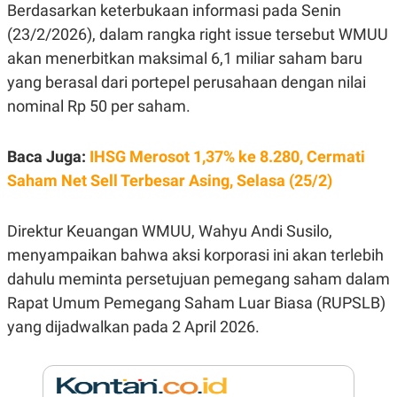
E
Berdasarkan keterbukaan informasi pada Senin
R
(23/2/2026), dalam rangka right issue tersebut WMUU
F
B
O
U
akan menerbitkan maksimal 6,1 miliar saham baru
K
S
yang berasal dari portepel perusahaan dengan nilai
U
I
S
N
nominal Rp 50 per saham.
E
S
S
I
Baca Juga:
IHSG Merosot 1,37% ke 8.280, Cermati
N
Saham Net Sell Terbesar Asing, Selasa (25/2)
S
I
G
H
Direktur Keuangan WMUU, Wahyu Andi Susilo,
T
menyampaikan bahwa aksi korporasi ini akan terlebih
S
B
T
E
dahulu meminta persetujuan pemegang saham dalam
O
L
Rapat Umum Pemegang Saham Luar Biasa (RUPSLB)
C
A
K
N
yang dijadwalkan pada 2 April 2026.
S
J
E
A
T
O
U
N
P