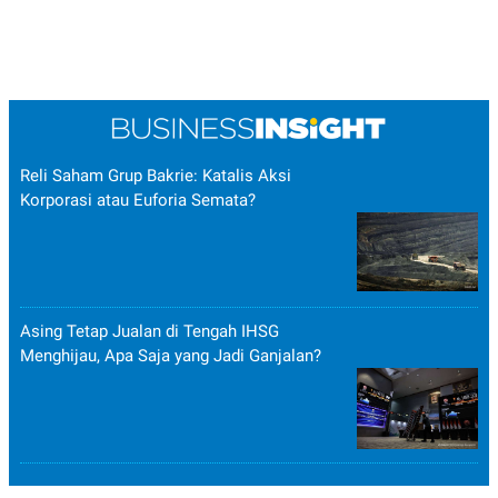
Reli Saham Grup Bakrie: Katalis Aksi
Korporasi atau Euforia Semata?
Asing Tetap Jualan di Tengah IHSG
Menghijau, Apa Saja yang Jadi Ganjalan?