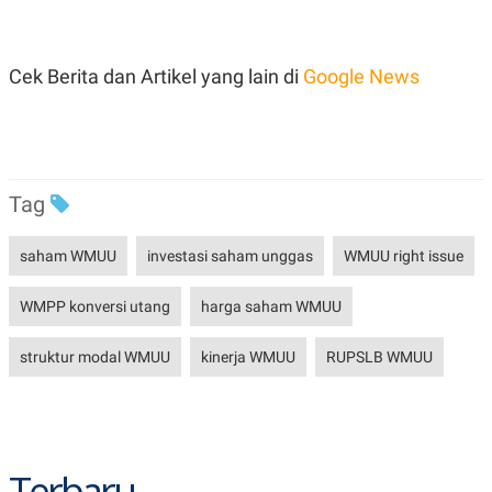
POLICY
Cek Berita dan Artikel yang lain di
Google News
Tag
saham WMUU
investasi saham unggas
WMUU right issue
WMPP konversi utang
harga saham WMUU
struktur modal WMUU
kinerja WMUU
RUPSLB WMUU
Terbaru