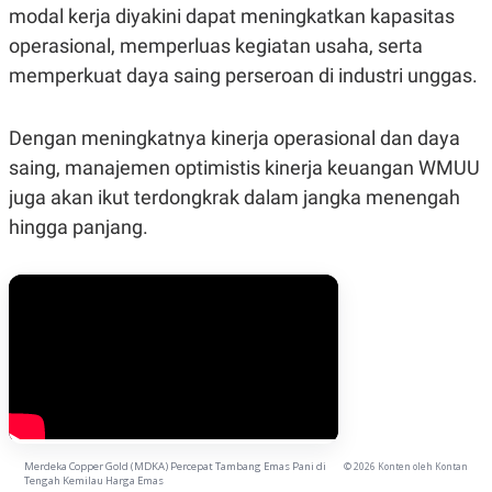
R
T
modal kerja diyakini dapat meningkatkan kapasitas
I
operasional, memperluas kegiatan usaha, serta
S
I
memperkuat daya saing perseroan di industri unggas.
N
G
K
Dengan meningkatnya kinerja operasional dan daya
G
M
saing, manajemen optimistis kinerja keuangan WMUU
E
juga akan ikut terdongkrak dalam jangka menengah
D
I
hingga panjang.
A
.
I
D
SITEMAP
PROFILE
TERM
OF
USE
PEDOMAN
PEMBERITAAN
SIBER
Merdeka Copper Gold (MDKA) Percepat Tambang Emas Pani di
© 2026 Konten oleh Kontan
Tengah Kemilau Harga Emas
PRIVACY