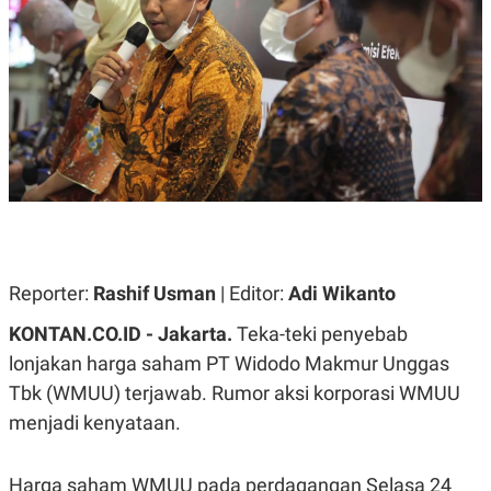
A
A
S
L
I
K
I
E
N
U
D
A
U
N
S
G
T
A
R
N
I
P
I
E
N
L
T
U
E
Reporter:
Rashif Usman
| Editor:
Adi Wikanto
A
R
N
N
KONTAN.CO.ID - Jakarta.
Teka-teki penyebab
G
A
U
S
lonjakan harga saham PT Widodo Makmur Unggas
S
I
A
O
Tbk (WMUU) terjawab. Rumor aksi korporasi WMUU
H
N
menjadi kenyataan.
A
A
L
P
R
Harga saham WMUU pada perdagangan Selasa 24
E
E