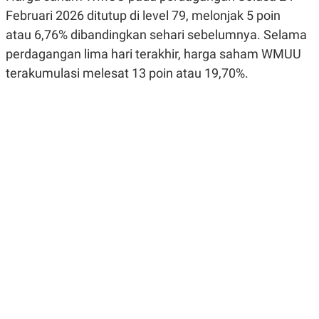
R
G
Februari 2026 ditutup di level 79, melonjak 5 poin
S
I
O
O
atau 6,76% dibandingkan sehari sebelumnya. Selama
N
N
perdagangan lima hari terakhir, harga saham WMUU
A
A
L
L
terakumulasi melesat 13 poin atau 19,70%.
F
I
N
A
N
C
E
Y
C
A
A
N
R
G
I
T
T
E
A
R
H
.
U
.
.
K
L
E
I
S
F