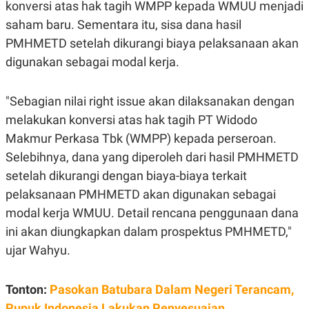
S
A
konversi atas hak tagih WMPP kepada WMUU menjadi
A
G
saham baru. Sementara itu, sisa dana hasil
T
E
D
S
PMHMETD setelah dikurangi biaya pelaksanaan akan
A
T
digunakan sebagai modal kerja.
A
K
L
O
I
"Sebagian nilai right issue akan dilaksanakan dengan
N
P
melakukan konversi atas hak tagih PT Widodo
T
S
A
U
Makmur Perkasa Tbk (WMPP) kepada perseroan.
N
S
T
Selebihnya, dana yang diperoleh dari hasil PMHMETD
V
setelah dikurangi dengan biaya-biaya terkait
pelaksanaan PMHMETD akan digunakan sebagai
JARINGAN
modal kerja WMUU. Detail rencana penggunaan dana
ini akan diungkapkan dalam prospektus PMHMETD,"
K
P
O
R
ujar Wahyu.
N
E
T
S
A
S
Tonton:
Pasokan Batubara Dalam Negeri Terancam,
N
R
A
E
Pupuk Indonesia Lakukan Penyesuaian