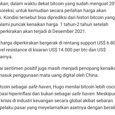
an, dalam waktu dekat bitcoin yang sudah menguat 2
oreksi, untuk kemudian secara perlahan harga akan
Kondisi tersebut bisa diprediksi dari histori bitcoin yang
ami puncak kenaikan harga 1 tahun-2 tahun setelah
iperkirakan akan terjadi di Desember 2021.
harga diperkirakan bergerak di rentang support US$ 6.8
vel resistance di kisaran US$ 14.000 per btc dan US$
jarnya.
ai sentimen positif juga masih menjadi penopang kenaik
rmasuk penggunaan mata uang digital oleh China.
itcoin sebagai
safe haven
, Hugo menilai bitcoin lebih coc
asi hiperinflasi dan bukan sebagai
safe haven
. Meskipu
i krisis di industri keuangan secara global akibat sebaran
 pelaku pasar yang meyelamatkan asetnya dengan beral