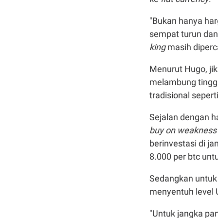
"Bukan hanya harg
sempat turun dan 
king
masih diperca
Menurut Hugo, jik
melambung tinggi.
tradisional seper
Sejalan dengan h
buy on weaknes
berinvestasi di j
8.000 per btc un
Sedangkan untuk j
menyentuh level U
"Untuk jangka pan