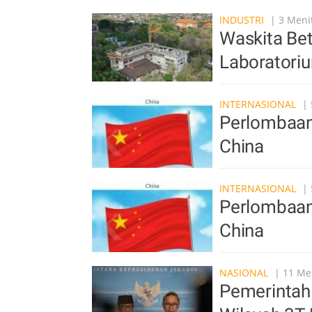
INDUSTRI
| 3 Menit
Waskita Be
Laboratori
INTERNASIONAL
| 
Perlombaan
China
INTERNASIONAL
| 
Perlombaan
China
NASIONAL
| 11 Men
Pemerintah 