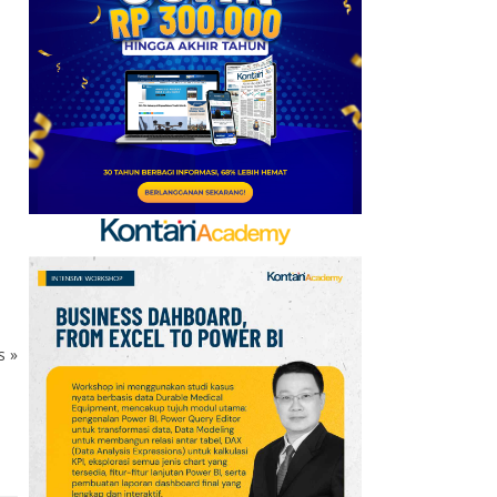
Baru, Ini Daftar 54
Saham HSC BEI per 6
Agustus 2026
7
Promo Super Hemat
Indomaret 6–19 Agustus
2026, Diskon Kebutuhan
Rumah hingga 40%
8
UEFA hingga Luis Figo,
Ini Daftar Pihak yang
Menentang Gianni
Infantino
ks
»
9
Jadwal Persija vs Arema
FC Perebutan Juara 3
Piala Presiden 2026,
Kick-off Sore Ini