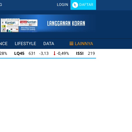
G
LOGIN
DAFTAR
NCE
LIFESTYLE
DATA
LAINNYA
LQ45
631 -3,13
ISSI
219 -0,63
,28%
-0,49%
-0,29%
LQ45
631 -3,13
ISSI
219 -0,63
28%
-0,49%
-0,29%
ISSI
219 -0,63
IDX30
354 -1,64
49%
-0,29%
-0,46%