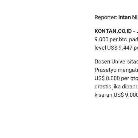
Reporter:
Intan N
KONTAN.CO.ID -
9.000 per btc pad
level US$ 9.447 p
Dosen Universitas
Prasetyo mengatak
US$ 8.000 per bt
drastis jika dib
kisaran US$ 9.000