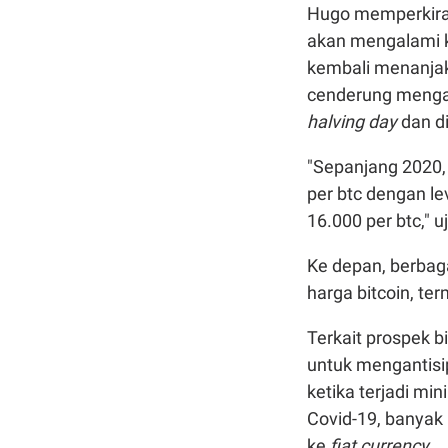
Hugo memperkirak
akan mengalami k
kembali menanjak. 
cenderung mengal
halving day
dan d
"Sepanjang 2020, 
per btc dengan le
16.000 per btc," u
Ke depan, berbag
harga bitcoin, te
Terkait prospek b
untuk mengantisip
ketika terjadi min
Covid-19, banyak
ke
fiat currency
.