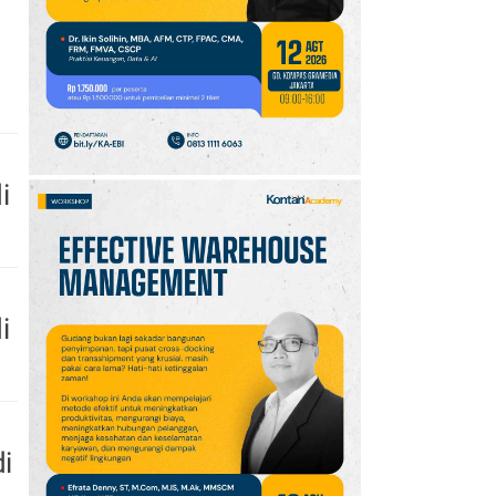
10
Intip Prakiraan Cuaca
Sumsel Kamis (6/8):
Hujan Ringan
Mendominasi, Siapkan
Payung!
i
i
i