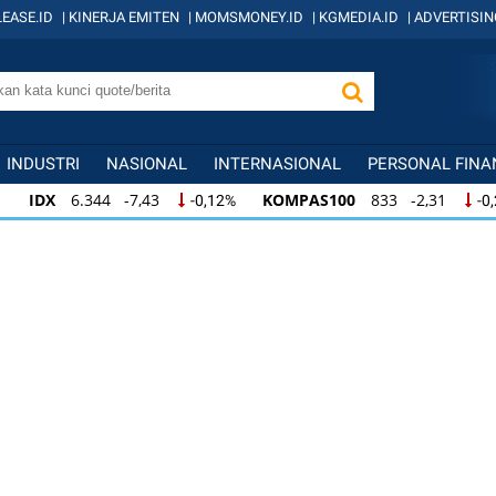
EASE.ID
|
KINERJA EMITEN
|
MOMSMONEY.ID
|
KGMEDIA.ID
|
ADVERTISIN
INDUSTRI
NASIONAL
INTERNASIONAL
PERSONAL FINA
IDX
6.344 -7,43
KOMPAS100
833 -2,31
-0,12%
-0
IDX
6.344 -7,43
KOMPAS100
833 -2,31
-0,12%
-0,
KOMPAS100
833 -2,31
LQ45
631 -3,13
-0,28%
-0,