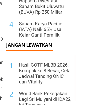
Hapsoro Divestasi
0%
Saham Bukit Uluwatu
(BUVA) Rp 250 Miliar
4
Saham Karya Pacific
(IATA) Naik 65% Usai
Kelar Ganti Pemilik,
00
Kinerja Paruh I Turun
JANGAN LEWATKAN
5
IHSG Berpeluang Uji
Level 6.400, Simak
an
1
Rekomendasi Saham
Hasil GOTF MLBB 2026:
PTRO, BNBR, GTSI, dan
Kompak ke 8 Besar, Cek
BACH
Jadwal Tanding ONIC
ok
dan Vitality
6
n,
Asing Borong Saham
2
Tambang Saat IHSG
World Bank Pekerjakan
Menguat Kemarin, Cek
ih
Lagi Sri Mulyani di IDA22,
yang Banyak Dikoleksi
Ini Tugasnya