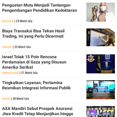
R
T
Penguatan Mutu Menjadi Tantangan
I
Pengembangan Pendidikan Kedokteran
S
I
N
Nasional
| 29 Menit lalu
G
K
Biaya Transaksi Bisa Tekan Hasil
G
Trading, Ini yang Perlu Dicermati
M
E
D
Industri
| 30 Menit lalu
I
A
Israel Tolak 15 Poin Rencana
.
Perdamaian di Gaza yang Disusun
I
Amerika Serikat
D
Internasional
| 37 Menit lalu
Tingkatkan Layanan, Pertamina
SITEMAP
PROFILE
TERM
Resmikan Integrasi Informasi Publik
OF
USE
Native
| 38 Menit lalu
PEDOMAN
PEMBERITAAN
AXA Mandiri Sebut Prospek Asuransi
SIBER
Jiwa Kredit Tetap Menjanjikan hingga
PRIVACY