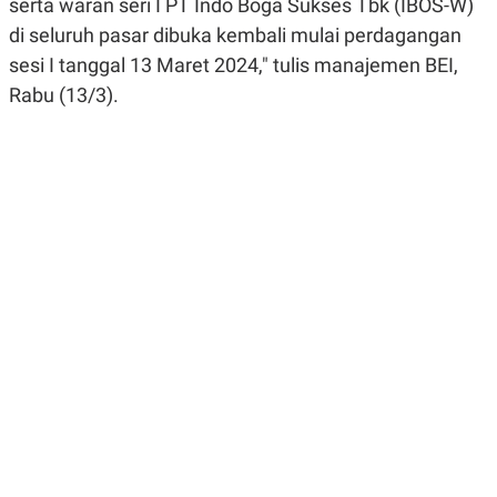
serta waran seri I PT Indo Boga Sukses Tbk (IBOS-W)
R
G
S
I
di seluruh pasar dibuka kembali mulai perdagangan
O
O
sesi I tanggal 13 Maret 2024," tulis manajemen BEI,
N
N
A
A
Rabu (13/3).
L
L
F
I
N
A
N
C
E
Y
C
A
A
N
R
G
I
T
T
E
A
R
H
.
U
.
.
K
L
E
I
S
F