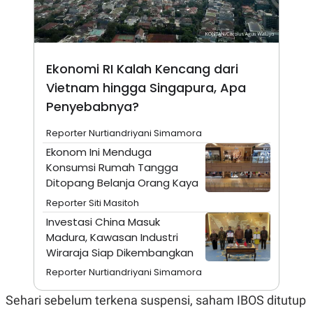
A
I
S
V
K
E
E
M
E
Ekonomi RI Kalah Kencang dari
N
T
Vietnam hingga Singapura, Apa
E
Penyebabnya?
R
I
A
Reporter Nurtiandriyani Simamora
N
Ekonom Ini Menduga
L
Konsumsi Rumah Tangga
E
S
Ditopang Belanja Orang Kaya
T
A
Reporter Siti Masitoh
R
Investasi China Masuk
I
Madura, Kawasan Industri
Wiraraja Siap Dikembangkan
KANAL
Reporter Nurtiandriyani Simamora
P
I
Sehari sebelum terkena suspensi, saham IBOS ditutup
U
M