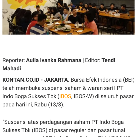
A
A
S
L
I
K
I
E
N
U
D
A
U
N
S
G
T
A
R
N
I
Reporter:
Aulia Ivanka Rahmana
| Editor:
Tendi
P
I
Mahadi
E
N
L
T
U
E
KONTAN.CO.ID - JAKARTA.
Bursa Efek Indonesia (BEI)
A
R
telah membuka suspensi saham & waran seri I PT
N
N
G
A
Indo Boga Sukses Tbk (
IBOS
, IBOS-W) di seluruh pasar
U
S
S
I
pada hari ini, Rabu (13/3).
A
O
H
N
A
A
"Suspensi atas perdagangan saham PT Indo Boga
L
Sukses Tbk (IBOS) di pasar reguler dan pasar tunai
P
R
E
E