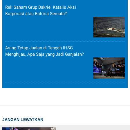
Reli Saham Grup Bakrie: Katalis Aksi
Korporasi atau Euforia Semata?
Asing Tetap Jualan di Tengah IHSG
Menghijau, Apa Saja yang Jadi Ganjalan?
JANGAN LEWATKAN