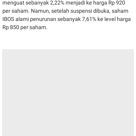
S
A
menguat sebanyak 2,22% menjadi ke harga Rp 920
A
G
per saham. Namun, setelah suspensi dibuka, saham
T
E
D
S
IBOS alami penurunan sebanyak 7,61% ke level harga
A
T
Rp 850 per saham.
A
K
L
O
I
N
P
T
S
A
U
N
S
T
V
JARINGAN
K
P
O
R
N
E
T
S
A
S
N
R
A
E