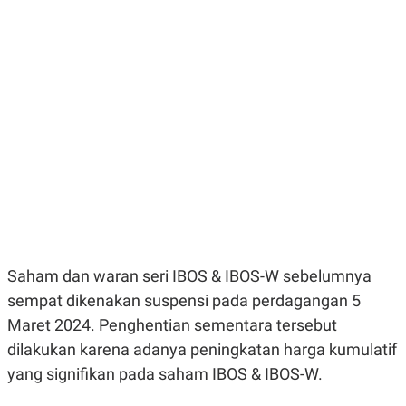
E
E
H
S
A
T
T
Y
A
L
N
E
E
A
N
N
G
A
L
L
I
I
S
S
H
I
S
E
K
X
O
E
L
C
O
Saham dan waran seri IBOS & IBOS-W sebelumnya
U
M
T
sempat dikenakan suspensi pada perdagangan 5
I
V
Maret 2024. Penghentian sementara tersebut
E
dilakukan karena adanya peningkatan harga kumulatif
C
O
yang signifikan pada saham IBOS & IBOS-W.
R
N