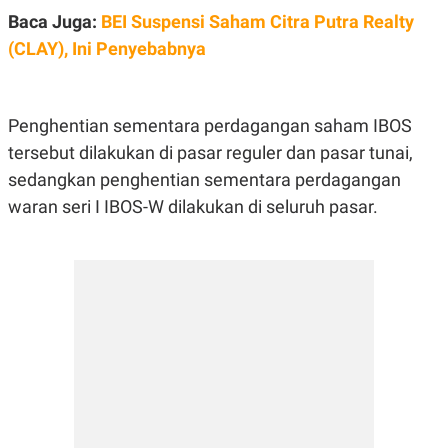
E
Baca Juga:
BEI Suspensi Saham Citra Putra Realty
R
F
B
(CLAY), Ini Penyebabnya
O
U
K
S
U
I
S
N
Penghentian sementara perdagangan saham IBOS
E
S
tersebut dilakukan di pasar reguler dan pasar tunai,
S
I
sedangkan penghentian sementara perdagangan
N
waran seri I IBOS-W dilakukan di seluruh pasar.
S
I
G
H
T
S
B
T
E
O
L
C
A
K
N
S
J
E
A
T
O
U
N
P