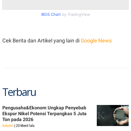
C
L
A
E
D
A
IBOS Chart
by TradingView
E
S
M
E
Y
.
I
D
Cek Berita dan Artikel yang lain di
Google News
L
K
A
I
N
N
G
E
G
R
A
J
N
A
A
E
N
M
C
I
Terbaru
E
T
T
E
A
N
K
Pengusaha&Ekonom Ungkap Penyebab
E
A
Ekspor Nikel Potensi Terpangkas 5 Juta
P
D
Ton pada 2026
A
V
P
E
Industri
| 20 Menit lalu
E
R