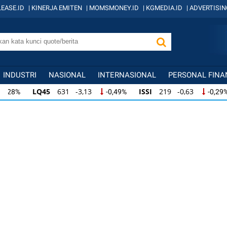
EASE.ID
|
KINERJA EMITEN
|
MOMSMONEY.ID
|
KGMEDIA.ID
|
ADVERTISIN
INDUSTRI
NASIONAL
INTERNASIONAL
PERSONAL FINA
LQ45
631 -3,13
ISSI
219 -0,63
I
-0,49%
-0,29%
LQ45
631 -3,13
ISSI
219 -0,63
ID
-0,49%
-0,29%
ISSI
219 -0,63
IDX30
354 -1,64
I
-0,29%
-0,46%