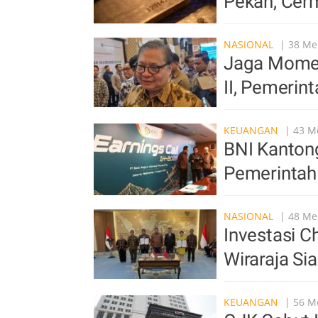
Pekan, Cer
NASIONAL
| 38 Men
Jaga Mome
II, Pemerin
KEUANGAN
| 43 Me
BNI Kantong
Pemerintah
NASIONAL
| 48 Men
Investasi C
Wiraraja S
KEUANGAN
| 56 Me