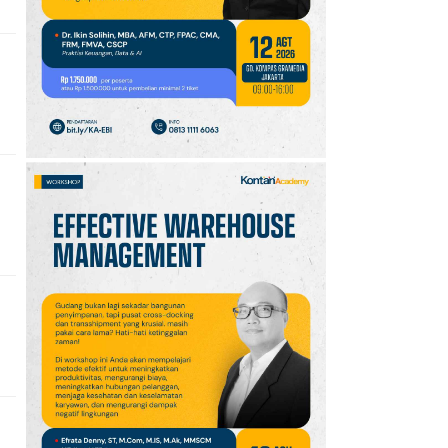
10
Jadwal Persija vs Arema
FC Perebutan Juara 3
Piala Presiden 2026,
Kick-off Sore Ini