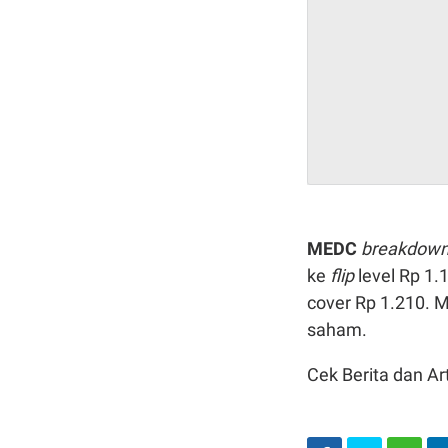
MEDC
breakdown 
ke
flip
level Rp 1
cover Rp 1.210. M
saham.
Cek Berita dan Art