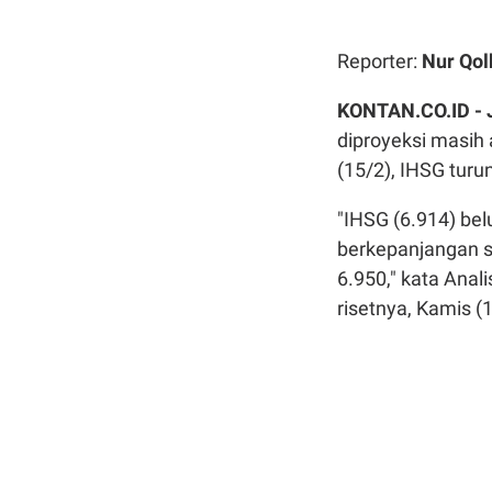
Reporter:
Nur Qol
KONTAN.CO.ID -
diproyeksi masih
(15/2), IHSG turu
"IHSG (6.914) be
berkepanjangan s
6.950," kata Anal
risetnya, Kamis (1