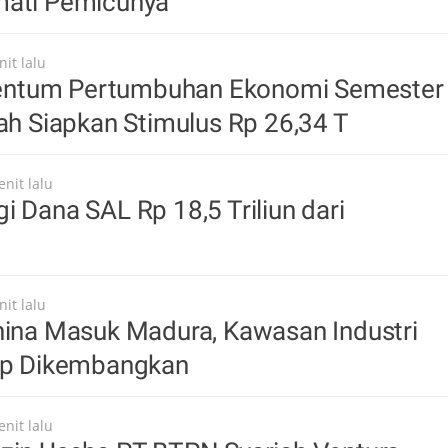
mati Pemicunya
it lalu
ntum Pertumbuhan Ekonomi Semester
tah Siapkan Stimulus Rp 26,34 T
nit lalu
i Dana SAL Rp 18,5 Triliun dari
it lalu
hina Masuk Madura, Kawasan Industri
iap Dikembangkan
nit lalu