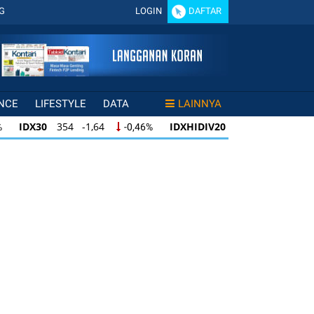
G
LOGIN
DAFTAR
NCE
LIFESTYLE
DATA
LAINNYA
DX30
354 -1,64
IDXHIDIV20
433 -1,50
-0,46%
-0,35%
X30
354 -1,64
IDXHIDIV20
433 -1,50
-0,46%
-0,35%
DXHIDIV20
433 -1,50
IDX80
95 -0,31
-0,35%
-0,33%