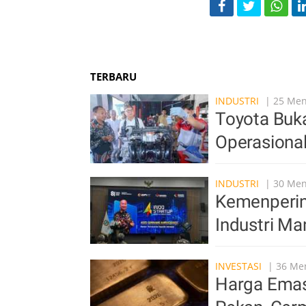
TERBARU
INDUSTRI
| 25 Meni
Toyota Buka
Operasiona
INDUSTRI
| 30 Meni
Kemenperin 
Industri Ma
INVESTASI
| 36 Men
Harga Emas 