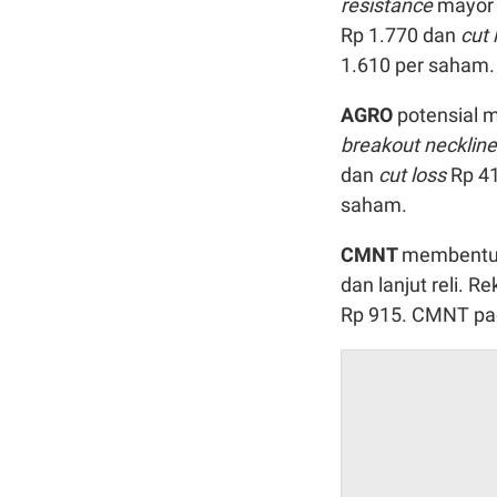
resistance
mayor 
Rp 1.770 dan
cut 
1.610 per saham.
AGRO
potensial
breakout necklin
dan
cut loss
Rp 41
saham.
CMNT
membent
dan lanjut reli. 
Rp 915. CMNT pada