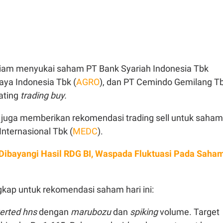
illiam menyukai saham PT Bank Syariah Indonesia Tbk
aya Indonesia Tbk (
AGRO
), dan PT Cemindo Gemilang T
ating
trading buy.
am juga memberikan rekomendasi trading sell untuk saham
nternasional Tbk (
MEDC
).
Dibayangi Hasil RDG BI, Waspada Fluktuasi Pada Saha
gkap untuk rekomendasi saham hari ini:
verted hns
dengan
marubozu
dan
spiking
volume. Target