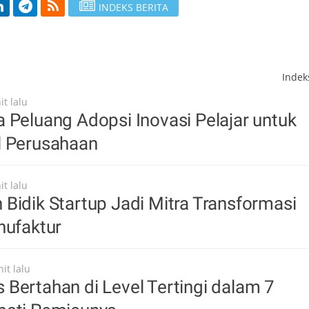
INDEKS BERITA
Inde
t lalu
 Peluang Adopsi Inovasi Pelajar untuk
l Perusahaan
t lalu
Bidik Startup Jadi Mitra Transformasi
nufaktur
it lalu
Bertahan di Level Tertingi dalam 7