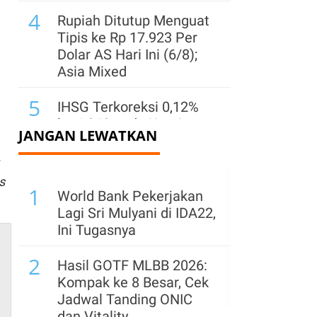
4
Rupiah Ditutup Menguat
Tipis ke Rp 17.923 Per
Dolar AS Hari Ini (6/8);
Asia Mixed
5
IHSG Terkoreksi 0,12%
ke 6.343 pada Kamis
JANGAN LEWATKAN
(6/8), MBMA, MDKA,
EXCL Top Losers LQ45
s
6
1
Saham TOWR Keluar
World Bank Pekerjakan
dari Indeks LQ45, Analis:
Lagi Sri Mulyani di IDA22,
Dampaknya Hanya
Ini Tugasnya
Bersifat Teknikal
2
Hasil GOTF MLBB 2026:
7
IHSG Flat di Level 6.351
Kompak ke 8 Besar, Cek
Sesi I Kamis (6/8), HRTA,
Jadwal Tanding ONIC
PGEO, dan CUAN Jadi
dan Vitality