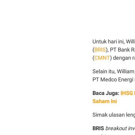
Untuk hari ini, W
(
BRIS
), PT Bank R
(
CMNT
) dengan r
Selain itu, Willi
PT Medco Energi I
Baca Juga:
IHSG 
Saham Ini
Simak ulasan len
BRIS
breakout in