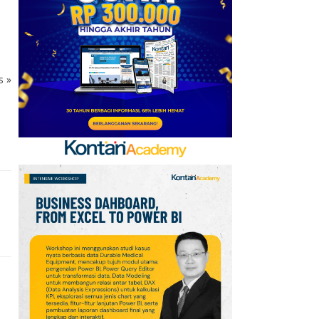
Baru, Ini Daftar 54
Saham HSC BEI per 6
Agustus 2026
7
UEFA hingga Luis Figo,
ks
»
Ini Daftar Pihak yang
Menentang Gianni
Infantino
8
Krisis Migrasi Ancam
Status Maroko sebagai
Tuan Rumah Piala Dunia
2030
9
Promo Super Hemat
Indomaret 6–19 Agustus
2026, Diskon Kebutuhan
Rumah hingga 40%