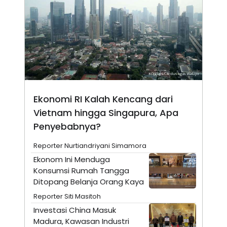
A
I
S
V
K
E
E
M
E
N
T
E
R
I
A
Ekonomi RI Kalah Kencang dari
N
Vietnam hingga Singapura, Apa
L
E
Penyebabnya?
S
T
Reporter Nurtiandriyani Simamora
A
R
Ekonom Ini Menduga
I
Konsumsi Rumah Tangga
Ditopang Belanja Orang Kaya
KANAL
Reporter Siti Masitoh
Investasi China Masuk
P
I
Madura, Kawasan Industri
U
M