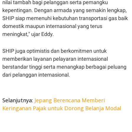
C
L
nilai tambah bagi pelanggan serta pemangku
A
E
kepentingan. Dengan armada yang semakin lengkap,
D
A
E
S
SHIP siap memenuhi kebutuhan transportasi gas baik
M
E
Y
.
domestik maupun internasional yang terus
I
meningkat," ujar Eddy.
D
L
K
A
I
SHIP juga optimistis dan berkomitmen untuk
N
N
G
E
memberikan layanan pelayaran internasional
G
R
A
J
berstandar tinggi serta menangkap berbagai peluang
N
A
dari pelanggan internasional.
A
E
N
M
C
I
E
T
T
E
A
N
Selanjutnya:
Jepang Berencana Memberi
K
Keringanan Pajak untuk Dorong Belanja Modal
E
A
P
D
A
V
P
E
E
R