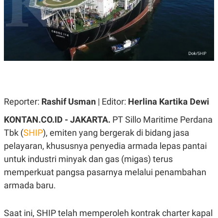
A
A
S
L
I
K
I
E
N
U
D
A
U
N
S
G
T
A
R
N
I
Reporter:
Rashif Usman
| Editor:
Herlina Kartika Dewi
P
I
E
N
L
T
KONTAN.CO.ID - JAKARTA.
PT Sillo Maritime Perdana
U
E
Tbk (
SHIP
), emiten yang bergerak di bidang jasa
A
R
N
N
pelayaran, khususnya penyedia armada lepas pantai
G
A
U
S
untuk industri minyak dan gas (migas) terus
S
I
memperkuat pangsa pasarnya melalui penambahan
A
O
H
N
armada baru.
A
A
L
P
R
Saat ini, SHIP telah memperoleh kontrak charter kapal
E
E