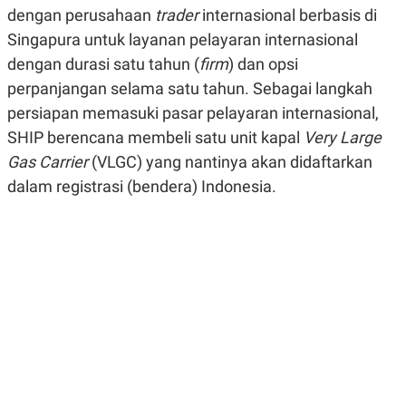
R
G
dengan perusahaan
trader
internasional berbasis di
S
I
Singapura untuk layanan pelayaran internasional
O
O
N
N
dengan durasi satu tahun (
firm
) dan opsi
A
A
L
L
perpanjangan selama satu tahun. Sebagai langkah
F
persiapan memasuki pasar pelayaran internasional,
I
N
SHIP berencana membeli satu unit kapal
Very Large
A
N
Gas Carrier
(VLGC) yang nantinya akan didaftarkan
C
dalam registrasi (bendera) Indonesia.
E
Y
C
A
A
N
R
G
I
T
T
E
A
R
H
.
U
.
.
K
L
E
I
S
F