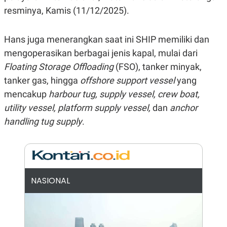
N
S
resminya, Kamis (11/12/2025).
E
E
W
R
S
E
Hans juga menerangkan saat ini SHIP memiliki dan
S
M
E
O
mengoperasikan berbagai jenis kapal, mulai dari
T
N
Floating Storage Offloading
(FSO), tanker minyak,
U
I
P
A
tanker gas, hingga
offshore support vessel
yang
A
K
mencakup
harbour tug, supply vessel, crew boat,
D
I
V
L
utility vessel, platform supply vessel,
dan
anchor
A
S
handling tug supply
.
K
O
R
P
O
R
A
NASIONAL
S
I
K
N
I
A
L
T