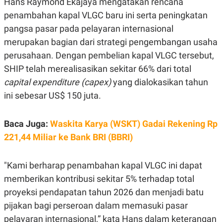
Hans Raymond Ekajaya mengatakan rencana
E
R
penambahan kapal VLGC baru ini serta peningkatan
F
B
pangsa pasar pada pelayaran internasional
O
U
K
S
merupakan bagian dari strategi pengembangan usaha
U
I
perusahaan. Dengan pembelian kapal VLGC tersebut,
S
N
E
SHIP telah merealisasikan sekitar 66% dari total
S
S
capital expenditure (capex)
yang dialokasikan tahun
I
N
ini sebesar US$ 150 juta.
S
I
G
Baca Juga:
Waskita Karya (WSKT) Gadai Rekening Rp
H
T
221,44 Miliar ke Bank BRI (BBRI)
S
B
T
E
O
L
"Kami berharap penambahan kapal VLGC ini dapat
C
A
memberikan kontribusi sekitar 5% terhadap total
K
N
S
J
proyeksi pendapatan tahun 2026 dan menjadi batu
E
A
T
O
pijakan bagi perseroan dalam memasuki pasar
U
N
pelayaran internasional,” kata Hans dalam keterangan
P