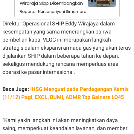
S
A
Wiraraja Siap Dikembangkan
A
G
T
E
Reporter Nurtiandriyani Simamora
D
S
A
Direktur Operasional SHIP Eddy Wirajaya dalam
T
A
kesempatan yang sama menerangkan bahwa
K
L
pembelian kapal VLGC ini merupakan langkah
O
I
strategis dalam ekspansi armada gas yang akan terus
N
P
T
S
dijalankan SHIP dalam beberapa tahun ke depan,
A
U
N
S
sekaligus mendukung rencana memperluas area
T
operasi ke pasar internasional.
V
JARINGAN
Baca Juga:
IHSG Menguat pada Perdagangan Kamis
(11/12) Pagi, EXCL, BUMI, ADMR Top Gainers LQ45
K
P
O
R
N
E
T
S
"Kami yakin langkah ini akan meningkatkan daya
A
S
N
R
saing, memperkuat keandalan layanan, dan memberi
A
E