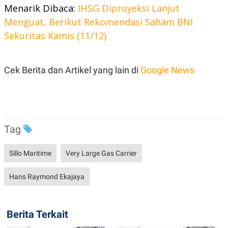
R
T
Menarik Dibaca:
IHSG Diproyeksi Lanjut
I
Menguat, Berikut Rekomendasi Saham BNI
S
I
Sekuritas Kamis (11/12)
N
G
K
G
Cek Berita dan Artikel yang lain di
Google News
M
E
D
I
A
.
I
Tag
D
Sillo Maritime
Very Large Gas Carrier
SITEMAP
PROFILE
TERM
Hans Raymond Ekajaya
OF
USE
PEDOMAN
PEMBERITAAN
Berita Terkait
SIBER
PRIVACY