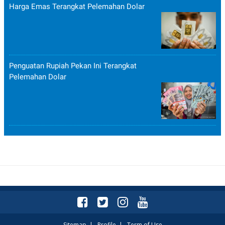
Harga Emas Terangkat Pelemahan Dolar
Penguatan Rupiah Pekan Ini Terangkat
Pelemahan Dolar
Sitemap
|
Profile
|
Term of Use