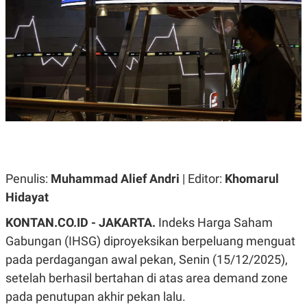
A
A
S
L
I
K
I
E
N
U
D
A
U
N
S
G
T
A
R
N
I
P
I
E
N
L
T
U
E
Penulis:
Muhammad Alief Andri
| Editor:
Khomarul
A
R
Hidayat
N
N
G
A
U
S
KONTAN.CO.ID - JAKARTA.
Indeks Harga Saham
S
I
Gabungan (IHSG) diproyeksikan berpeluang menguat
A
O
H
N
pada perdagangan awal pekan, Senin (15/12/2025),
A
A
L
setelah berhasil bertahan di atas area demand zone
P
R
pada penutupan akhir pekan lalu.
E
E