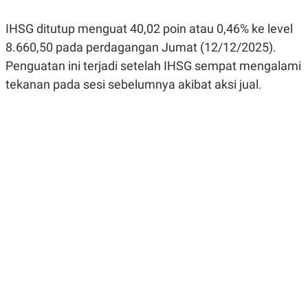
R
G
S
I
IHSG ditutup menguat 40,02 poin atau 0,46% ke level
O
O
N
N
8.660,50 pada perdagangan Jumat (12/12/2025).
A
A
L
L
Penguatan ini terjadi setelah IHSG sempat mengalami
F
tekanan pada sesi sebelumnya akibat aksi jual.
I
N
A
N
C
E
Y
C
A
A
N
R
G
I
T
T
E
A
R
H
.
U
.
.
K
L
E
I
S
F