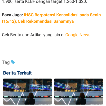
1.900, serta KLBF dengan target 1.260-1.320.
C
L
A
E
D
A
E
S
Baca Juga:
IHSG Berpotensi Konsolidasi pada Senin
M
E
Y
.
(15/12), Cek Rekomendasi Sahamnya
I
D
L
K
Cek Berita dan Artikel yang lain di
Google News
A
I
N
N
G
E
G
R
A
J
N
A
A
E
Tag
N
M
C
I
E
T
Berita Terkait
T
E
A
N
K
E
A
P
D
A
V
P
E
E
R