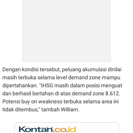
N
S
E
E
W
R
S
E
S
M
E
O
T
N
U
I
P
A
A
K
D
I
V
L
A
Dengan kondisi tersebut, peluang akumulasi dinilai
S
K
masih terbuka selama level demand zone mampu
O
R
dipertahankan. "IHSG masih dalam posisi menguat
P
dan berhasil bertahan di atas demand zone 8.612.
O
R
Potensi buy on weakness terbuka selama area ini
A
S
tidak ditembus," tambah William.
I
K
N
I
A
L
T