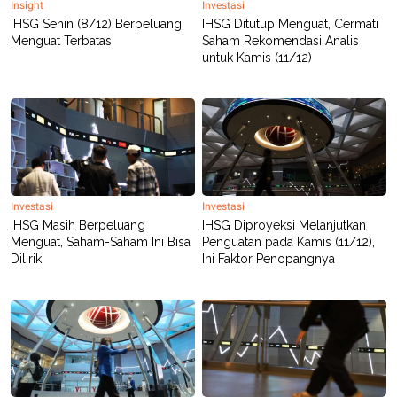
Insight
Investasi
R
T
I
IHSG Senin (8/12) Berpeluang
IHSG Ditutup Menguat, Cermati
S
Menguat Terbatas
Saham Rekomendasi Analis
I
untuk Kamis (11/12)
N
G
K
G
M
E
D
I
A
.
Investasi
Investasi
I
IHSG Masih Berpeluang
IHSG Diproyeksi Melanjutkan
D
Menguat, Saham-Saham Ini Bisa
Penguatan pada Kamis (11/12),
Dilirik
Ini Faktor Penopangnya
SITEMAP
PROFILE
TERM
OF
USE
PEDOMAN
PEMBERITAAN
SIBER
PRIVACY