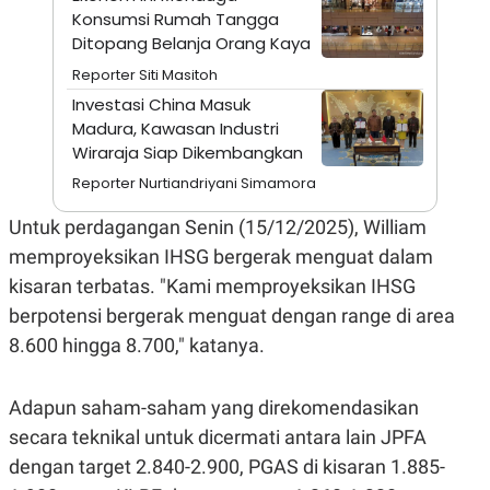
S
A
Konsumsi Rumah Tangga
A
G
T
E
Ditopang Belanja Orang Kaya
D
S
Reporter Siti Masitoh
A
T
Investasi China Masuk
A
Madura, Kawasan Industri
K
L
Wiraraja Siap Dikembangkan
O
I
N
P
Reporter Nurtiandriyani Simamora
T
S
A
U
Untuk perdagangan Senin (15/12/2025), William
N
S
T
memproyeksikan IHSG bergerak menguat dalam
V
kisaran terbatas. "Kami memproyeksikan IHSG
berpotensi bergerak menguat dengan range di area
JARINGAN
8.600 hingga 8.700," katanya.
K
P
O
R
Adapun saham-saham yang direkomendasikan
N
E
T
S
secara teknikal untuk dicermati antara lain JPFA
A
S
N
R
dengan target 2.840-2.900, PGAS di kisaran 1.885-
A
E