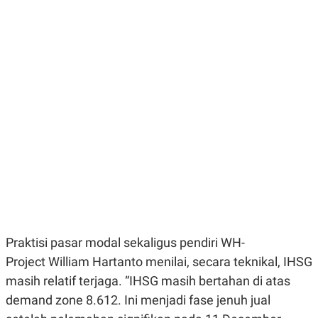
E
E
H
S
A
T
T
Y
A
L
N
E
E
A
N
N
G
A
L
L
I
I
S
S
H
I
S
E
K
X
O
E
L
C
O
U
M
T
Praktisi pasar modal sekaligus pendiri WH-
I
V
Project William Hartanto menilai, secara teknikal, IHSG
E
C
masih relatif terjaga. “IHSG masih bertahan di atas
O
R
demand zone 8.612. Ini menjadi fase jenuh jual
N