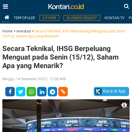
TERPOPULER
E-PAPER
BUSINESS INSIGHT
KONTAN TV
P
Home
>
investasi
>
Secara Teknikal, IHSG Berpeluang Menguat pada Senin
(15/12), Saham Apa yang Menarik?
MY
Secara Teknikal, IHSG Berpeluang
KONTAN
Menguat pada Senin (15/12), Saham
Daftar
Apa yang Menarik?
Masuk
Minggu, 14 Desember 2025 | 12:58 WIB
Baca di App
BERITA
I
N
N
A
V
S
E
I
S
O
T
N