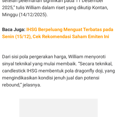
setelah pelemahan signifikan pada 11 Desember
E
R
2025,” tulis William dalam riset yang dikutip Kontan,
F
B
Minggu (14/12/2025).
O
U
K
S
U
I
S
N
Baca Juga:
IHSG Berpeluang Menguat Terbatas pada
E
Senin (15/12), Cek Rekomendasi Saham Emiten Ini
S
S
I
N
S
Dari sisi pola pergerakan harga, William menyoroti
I
G
sinyal teknikal yang mulai membaik. “Secara teknikal,
H
candlestick IHSG membentuk pola dragonfly doji, yang
T
mengindikasikan kondisi jenuh jual dan potensi
S
B
T
E
rebound,” jelasnya.
O
L
C
A
K
N
S
J
E
A
T
O
U
N
P