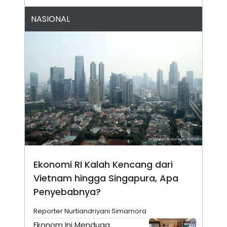
A
I
S
V
NASIONAL
K
E
E
M
E
N
T
E
R
I
A
N
L
E
S
T
A
R
I
Ekonomi RI Kalah Kencang dari
Vietnam hingga Singapura, Apa
KANAL
Penyebabnya?
Reporter Nurtiandriyani Simamora
P
I
U
M
Ekonom Ini Menduga