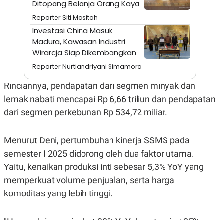
Ditopang Belanja Orang Kaya
A
I
S
V
Reporter Siti Masitoh
K
E
E
Investasi China Masuk
M
Madura, Kawasan Industri
E
N
Wiraraja Siap Dikembangkan
T
Reporter Nurtiandriyani Simamora
E
R
I
Rinciannya, pendapatan dari segmen minyak dan
A
N
lemak nabati mencapai Rp 6,66 triliun dan pendapatan
L
dari segmen perkebunan Rp 534,72 miliar.
E
S
T
Menurut Deni, pertumbuhan kinerja SSMS pada
A
R
semester I 2025 didorong oleh dua faktor utama.
I
Yaitu, kenaikan produksi inti sebesar 5,3% YoY yang
memperkuat volume penjualan, serta harga
KANAL
komoditas yang lebih tinggi.
P
I
U
M