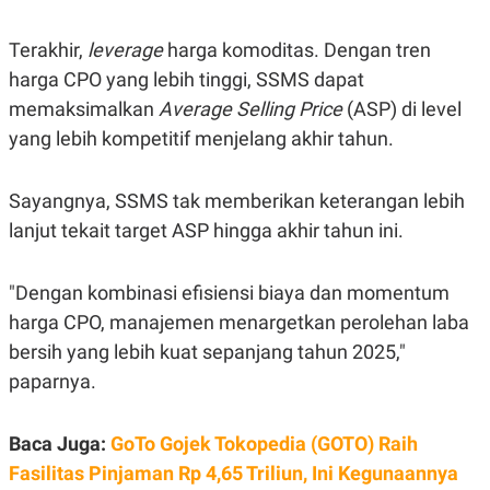
C
L
A
E
D
A
Terakhir,
leverage
harga komoditas. Dengan tren
E
S
M
E
harga CPO yang lebih tinggi, SSMS dapat
Y
.
memaksimalkan
Average Selling Price
(ASP) di level
I
D
yang lebih kompetitif menjelang akhir tahun.
L
K
A
I
N
N
Sayangnya, SSMS tak memberikan keterangan lebih
G
E
G
R
lanjut tekait target ASP hingga akhir tahun ini.
A
J
N
A
A
E
"Dengan kombinasi efisiensi biaya dan momentum
N
M
C
I
harga CPO, manajemen menargetkan perolehan laba
E
T
T
E
bersih yang lebih kuat sepanjang tahun 2025,"
A
N
paparnya.
K
E
A
P
D
Baca Juga:
GoTo Gojek Tokopedia (GOTO) Raih
A
V
P
E
Fasilitas Pinjaman Rp 4,65 Triliun, Ini Kegunaannya
E
R