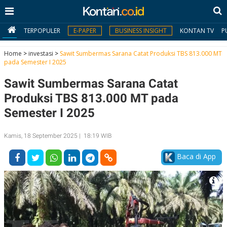
TERPOPULER
E-PAPER
BUSINESS INSIGHT
KONTAN TV
P
Home
>
investasi
>
Sawit Sumbermas Sarana Catat Produksi TBS 813.000 MT
pada Semester I 2025
MY
Sawit Sumbermas Sarana Catat
KONTAN
Produksi TBS 813.000 MT pada
Daftar
Semester I 2025
Masuk
Kamis, 18 September 2025 | 18:19 WIB
Baca di App
BERITA
I
N
N
A
V
S
E
I
S
O
T
N