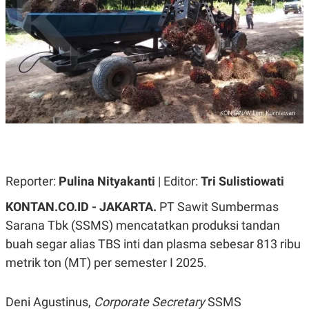
A
A
S
L
I
K
I
E
N
U
D
A
U
N
S
G
T
A
R
N
I
P
I
E
N
L
T
U
E
Reporter:
Pulina Nityakanti
| Editor:
Tri Sulistiowati
A
R
N
N
KONTAN.CO.ID - JAKARTA.
PT Sawit Sumbermas
G
A
U
S
Sarana Tbk (SSMS) mencatatkan produksi tandan
S
I
buah segar alias TBS inti dan plasma sebesar 813 ribu
A
O
H
N
metrik ton (MT) per semester I 2025.
A
A
L
P
R
Deni Agustinus,
Corporate Secretary
SSMS
E
E