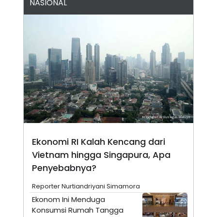
NASIONAL
N
S
E
E
W
R
S
E
S
M
E
O
T
N
U
I
P
A
A
K
D
I
V
L
A
S
K
O
R
Ekonomi RI Kalah Kencang dari
P
Vietnam hingga Singapura, Apa
O
R
Penyebabnya?
A
S
I
Reporter Nurtiandriyani Simamora
K
N
Ekonom Ini Menduga
I
A
Konsumsi Rumah Tangga
L
T