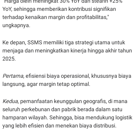
"Harga olein meningkat 30% YoY dan stearin +25%
S
A
A
G
YoY, sehingga memberikan kontribusi signifikan
T
E
D
S
terhadap kenaikan margin dan profitabilitas,"
A
ungkapnya.
T
A
K
L
Ke depan, SSMS memiliki tiga strategi utama untuk
O
I
N
P
menjaga dan meningkatkan kinerja hingga akhir tahun
T
S
A
U
2025.
N
S
T
V
Pertama
, efisiensi biaya operasional, khususnya biaya
langsung, agar margin tetap optimal.
JARINGAN
Kedua,
pemanfaatan keunggulan geografis, di mana
K
P
O
R
seluruh perkebunan dan pabrik berada dalam satu
N
E
hamparan wilayah. Sehingga, bisa mendukung logistik
T
S
A
S
yang lebih efisien dan menekan biaya distribusi.
N
R
A
E