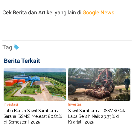
R
T
I
Cek Berita dan Artikel yang lain di
Google News
S
I
N
G
K
G
M
Tag
E
D
I
Berita Terkait
A
.
I
D
SITEMAP
PROFILE
TERM
OF
Investasi
Investasi
USE
Laba Bersih Sawit Sumbermas
Sawit Sumbermas (SSMS) Catat
PEDOMAN
Sarana (SSMS) Melesat 80,81%
Laba Bersih Naik 23,33% di
PEMBERITAAN
di Semester I-2025
Kuartal I 2025
SIBER
PRIVACY