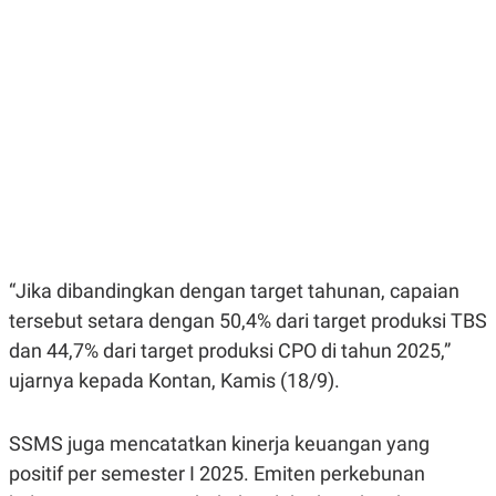
E
E
H
S
A
T
T
Y
A
L
N
E
E
A
N
N
G
A
L
L
I
I
S
S
H
I
S
E
K
“Jika dibandingkan dengan target tahunan, capaian
X
O
E
L
tersebut setara dengan 50,4% dari target produksi TBS
C
O
U
M
dan 44,7% dari target produksi CPO di tahun 2025,”
T
I
ujarnya kepada Kontan, Kamis (18/9).
V
E
C
SSMS juga mencatatkan kinerja keuangan yang
O
R
positif per semester I 2025. Emiten perkebunan
N