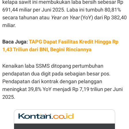
kelapa sawit ini membukukan laba bersih sebesar Rp
E
R
691,44 miliar per Juni 2025. Laba ini tumbuh 80,81%
F
B
secara tahunan atau
Year on Year
(YoY) dari Rp 382,40
O
U
K
S
miliar.
U
I
S
N
E
Baca Juga:
TAPG Dapat Fasilitas Kredit Hingga Rp
S
S
1,43 Triliun dari BNI, Begini Rinciannya
I
N
S
I
Kenaikan laba SSMS ditopang pertumbuhan
G
pendapatan dua digit pada sebagian besar pos.
H
T
Pendapatan dari kontrak dengan pelanggan
S
B
meningkat 39,8% YoY menjadi Rp 7,19 triliun per Juni
T
E
O
L
2025.
C
A
K
N
S
J
E
A
T
O
U
N
P