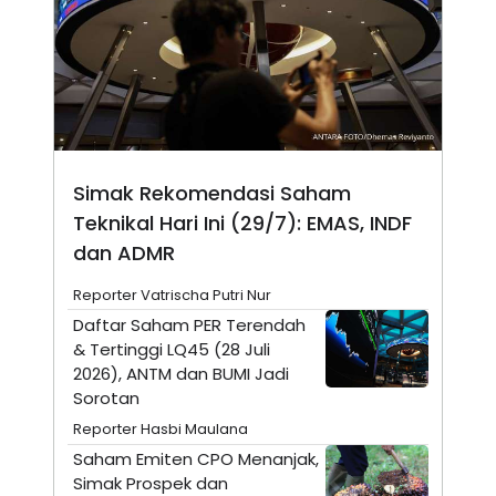
N
S
E
E
W
R
S
E
S
M
E
O
T
N
U
I
P
A
Simak Rekomendasi Saham
A
K
D
I
Teknikal Hari Ini (29/7): EMAS, INDF
V
L
A
dan ADMR
S
K
Reporter Vatrischa Putri Nur
O
R
Daftar Saham PER Terendah
P
& Tertinggi LQ45 (28 Juli
O
R
2026), ANTM dan BUMI Jadi
A
Sorotan
S
I
Reporter Hasbi Maulana
K
N
Saham Emiten CPO Menanjak,
I
A
Simak Prospek dan
L
T