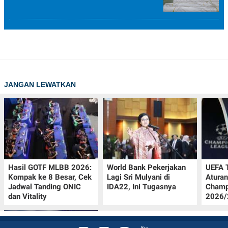
JANGAN LEWATKAN
Hasil GOTF MLBB 2026:
World Bank Pekerjakan
UEFA 
Kompak ke 8 Besar, Cek
Lagi Sri Mulyani di
Aturan
Jadwal Tanding ONIC
IDA22, Ini Tugasnya
Champ
dan Vitality
2026/2