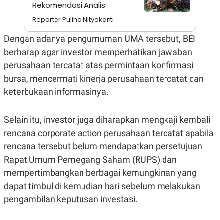
A
I
Rekomendasi Analis
S
V
Reporter Pulina Nityakanti
K
E
E
M
Dengan adanya pengumuman UMA tersebut, BEI
E
N
berharap agar investor memperhatikan jawaban
T
perusahaan tercatat atas permintaan konfirmasi
E
R
bursa, mencermati kinerja perusahaan tercatat dan
I
A
keterbukaan informasinya.
N
L
E
Selain itu, investor juga diharapkan mengkaji kembali
S
rencana corporate action perusahaan tercatat apabila
T
A
rencana tersebut belum mendapatkan persetujuan
R
I
Rapat Umum Pemegang Saham (RUPS) dan
mempertimbangkan berbagai kemungkinan yang
KANAL
dapat timbul di kemudian hari sebelum melakukan
pengambilan keputusan investasi.
P
I
U
M