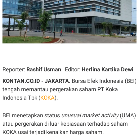
A
A
S
L
I
K
I
E
N
U
D
A
U
N
S
G
T
A
R
N
I
P
I
Reporter:
Rashif Usman
| Editor:
Herlina Kartika Dewi
E
N
L
T
KONTAN.CO.ID -
U
E
JAKARTA.
Bursa Efek Indonesia (BEI)
A
R
tengah memantau pergerakan saham PT Koka
N
N
G
A
Indonesia Tbk (
KOKA
).
U
S
S
I
A
O
BEI menetapkan status
unusual market activity
(UMA)
H
N
A
A
atau pergerakan di luar kebiasaan terhadap saham
L
KOKA usai terjadi kenaikan harga saham.
P
R
E
E