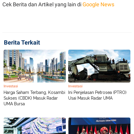
S
A
Cek Berita dan Artikel yang lain di
Google News
A
G
T
E
D
S
A
T
A
K
L
Berita Terkait
O
I
N
P
T
S
A
U
N
S
T
V
Investasi
Investasi
JARINGAN
Harga Saham Terbang, Kosambi
Ini Penjelasan Petrosea (PTRO)
Sukses (CBDK) Masuk Radar
Usai Masuk Radar UMA
K
P
UMA Bursa
O
R
N
E
T
S
A
S
N
R
A
E