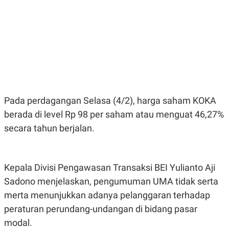
E
E
H
S
A
T
T
Y
A
L
N
E
E
A
N
N
G
A
L
L
I
I
S
S
Pada perdagangan Selasa (4/2), harga saham KOKA
H
I
S
berada di level Rp 98 per saham atau menguat 46,27%
E
K
secara tahun berjalan.
X
O
E
L
C
O
U
M
T
Kepala Divisi Pengawasan Transaksi BEI Yulianto Aji
I
Sadono menjelaskan, pengumuman UMA tidak serta
V
E
merta menunjukkan adanya pelanggaran terhadap
C
O
peraturan perundang-undangan di bidang pasar
R
modal.
N