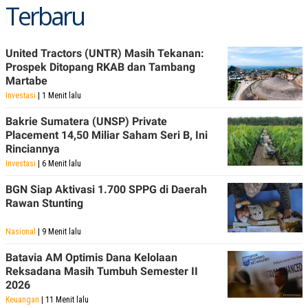
Terbaru
R
T
I
S
I
N
United Tractors (UNTR) Masih Tekanan:
G
Prospek Ditopang RKAB dan Tambang
K
Martabe
G
Investasi
| 1 Menit lalu
M
E
Bakrie Sumatera (UNSP) Private
D
I
Placement 14,50 Miliar Saham Seri B, Ini
A
Rinciannya
.
Investasi
| 6 Menit lalu
I
D
BGN Siap Aktivasi 1.700 SPPG di Daerah
Rawan Stunting
SITEMAP
PROFILE
TERM
Nasional
| 9 Menit lalu
OF
USE
Batavia AM Optimis Dana Kelolaan
PEDOMAN
Reksadana Masih Tumbuh Semester II
PEMBERITAAN
2026
SIBER
Keuangan
| 11 Menit lalu
PRIVACY