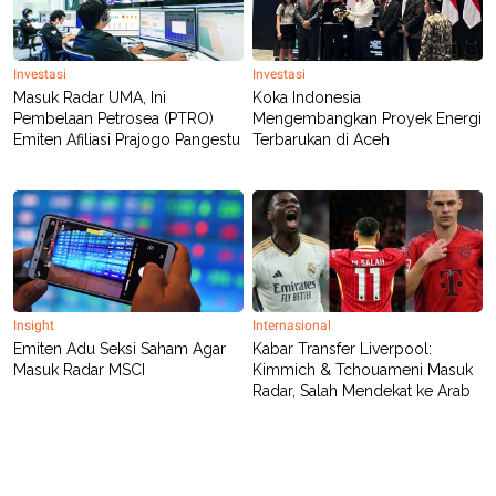
C
L
A
E
D
A
E
S
M
E
Investasi
Investasi
Y
.
Masuk Radar UMA, Ini
Koka Indonesia
I
Pembelaan Petrosea (PTRO)
Mengembangkan Proyek Energi
D
Emiten Afiliasi Prajogo Pangestu
Terbarukan di Aceh
L
K
A
I
N
N
G
E
G
R
A
J
N
A
A
E
N
M
C
I
Insight
Internasional
E
T
Emiten Adu Seksi Saham Agar
Kabar Transfer Liverpool:
T
E
A
N
Masuk Radar MSCI
Kimmich & Tchouameni Masuk
K
Radar, Salah Mendekat ke Arab
E
A
P
D
A
V
P
E
E
R