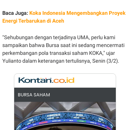
E
R
Baca Juga:
Koka Indonesia Mengembangkan Proyek
F
B
O
U
Energi Terbarukan di Aceh
K
S
U
I
S
N
"Sehubungan dengan terjadinya UMA, perlu kami
E
S
sampaikan bahwa Bursa saat ini sedang mencermati
S
I
perkembangan pola transaksi saham KOKA," ujar
N
S
Yulianto dalam keterangan tertulisnya, Senin (3/2).
I
G
H
T
S
B
T
E
BURSA SAHAM
O
L
C
A
K
N
S
J
E
A
T
O
U
N
P