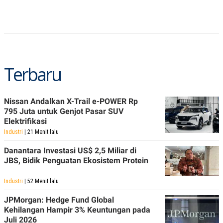
C
L
A
E
D
A
E
S
M
E
Y
.
I
D
Terbaru
L
K
A
I
N
N
G
E
Nissan Andalkan X-Trail e-POWER Rp
G
R
795 Juta untuk Genjot Pasar SUV
A
J
N
A
Elektrifikasi
A
E
Industri
| 21 Menit lalu
N
M
C
I
Danantara Investasi US$ 2,5 Miliar di
E
T
T
E
JBS, Bidik Penguatan Ekosistem Protein
A
N
K
Industri
| 52 Menit lalu
E
A
P
D
JPMorgan: Hedge Fund Global
A
V
Kehilangan Hampir 3% Keuntungan pada
P
E
Juli 2026
E
R