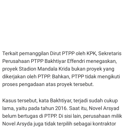
E
E
H
S
A
T
T
Y
A
L
N
E
E
A
N
N
G
A
L
L
I
I
Terkait pemanggilan Dirut PTPP oleh KPK, Sekretaris
S
S
H
I
Perusahaan PTPP Bakhtiyar Effendri menegaskan,
S
proyek Stadion Mandala Krida bukan proyek yang
E
K
X
O
dikerjakan oleh PTPP. Bahkan, PTPP tidak mengikuti
E
L
proses pengadaan atas proyek tersebut.
C
O
U
M
T
I
Kasus tersebut, kata Bakhtiyar, terjadi sudah cukup
V
E
lama, yaitu pada tahun 2016. Saat itu, Novel Arsyad
C
belum bertugas di PTPP. Di sisi lain, perusahaan milik
O
R
Novel Arsyda juga tidak terpilih sebagai kontraktor
N