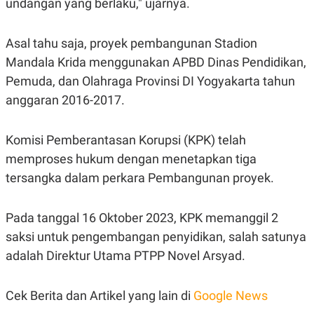
undangan yang berlaku," ujarnya.
S
A
A
G
T
E
D
S
Asal tahu saja, proyek pembangunan Stadion
A
T
Mandala Krida menggunakan APBD Dinas Pendidikan,
A
Pemuda, dan Olahraga Provinsi DI Yogyakarta tahun
K
L
anggaran 2016-2017.
O
I
N
P
T
S
A
U
Komisi Pemberantasan Korupsi (KPK) telah
N
S
T
memproses hukum dengan menetapkan tiga
V
tersangka dalam perkara Pembangunan proyek.
JARINGAN
Pada tanggal 16 Oktober 2023, KPK memanggil 2
saksi untuk pengembangan penyidikan, salah satunya
K
P
O
R
adalah Direktur Utama PTPP Novel Arsyad.
N
E
T
S
A
S
Cek Berita dan Artikel yang lain di
Google News
N
R
A
E