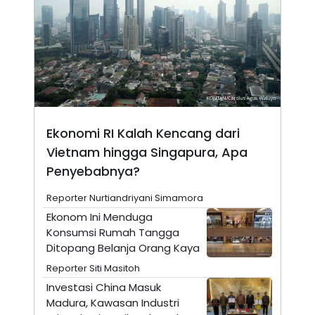
N
S
E
E
W
R
S
E
S
M
E
O
T
N
U
I
P
A
A
K
Ekonomi RI Kalah Kencang dari
D
I
V
L
Vietnam hingga Singapura, Apa
A
S
Penyebabnya?
K
O
Reporter Nurtiandriyani Simamora
R
P
Ekonom Ini Menduga
O
Konsumsi Rumah Tangga
R
A
Ditopang Belanja Orang Kaya
S
Reporter Siti Masitoh
I
Investasi China Masuk
K
N
I
A
Madura, Kawasan Industri
L
T