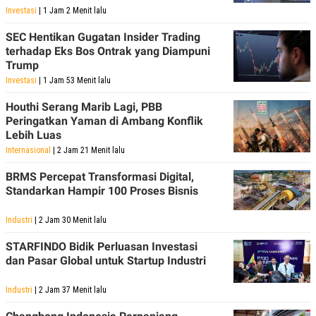
R
T
Investasi
| 1 Jam 2 Menit lalu
I
S
SEC Hentikan Gugatan Insider Trading
I
terhadap Eks Bos Ontrak yang Diampuni
N
G
Trump
K
Investasi
| 1 Jam 53 Menit lalu
G
M
Houthi Serang Marib Lagi, PBB
E
Peringatkan Yaman di Ambang Konflik
D
Lebih Luas
I
A
Internasional
| 2 Jam 21 Menit lalu
.
I
BRMS Percepat Transformasi Digital,
D
Standarkan Hampir 100 Proses Bisnis
Industri
| 2 Jam 30 Menit lalu
SITEMAP
PROFILE
TERM
STARFINDO Bidik Perluasan Investasi
OF
USE
dan Pasar Global untuk Startup Industri
PEDOMAN
PEMBERITAAN
Industri
| 2 Jam 37 Menit lalu
SIBER
PRIVACY