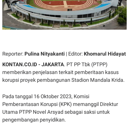
A
A
S
L
I
K
I
E
N
U
D
A
U
N
S
G
T
A
R
Reporter:
N
I
Pulina Nityakanti
| Editor:
Khomarul Hidayat
P
I
KONTAN.CO.ID - JAKARTA
. PT PP Tbk (PTPP)
E
N
L
T
memberikan penjelasan terkait pemberitaan kasus
U
E
A
R
korupsi proyek pembangunan Stadion Mandala Krida.
N
N
G
A
U
S
Pada tanggal 16 Oktober 2023, Komisi
S
I
A
O
Pemberantasan Korupsi (KPK) memanggil Direktur
H
N
Utama PTPP Novel Arsyad sebagai saksi untuk
A
A
L
pengembangan penyidikan.
P
R
E
E