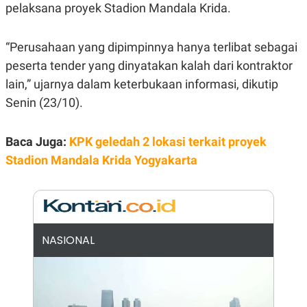
E
pelaksana proyek Stadion Mandala Krida.
R
F
B
O
U
“Perusahaan yang dipimpinnya hanya terlibat sebagai
K
S
peserta tender yang dinyatakan kalah dari kontraktor
U
I
S
N
lain,” ujarnya dalam keterbukaan informasi, dikutip
E
S
Senin (23/10).
S
I
N
Baca Juga:
KPK geledah 2 lokasi terkait proyek
S
I
Stadion Mandala Krida Yogyakarta
G
H
T
S
B
T
E
O
L
C
A
NASIONAL
K
N
S
J
E
A
T
O
U
N
P