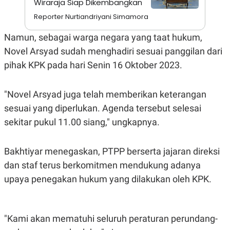
Wiraraja Siap Dikembangkan
A
I
S
V
Reporter Nurtiandriyani Simamora
K
E
E
Namun, sebagai warga negara yang taat hukum,
M
E
Novel Arsyad sudah menghadiri sesuai panggilan dari
N
T
pihak KPK pada hari Senin 16 Oktober 2023.
E
R
I
"Novel Arsyad juga telah memberikan keterangan
A
N
sesuai yang diperlukan. Agenda tersebut selesai
L
sekitar pukul 11.00 siang," ungkapnya.
E
S
T
A
Bakhtiyar menegaskan, PTPP berserta jajaran direksi
R
dan staf terus berkomitmen mendukung adanya
I
upaya penegakan hukum yang dilakukan oleh KPK.
KANAL
P
I
"Kami akan mematuhi seluruh peraturan perundang-
U
M