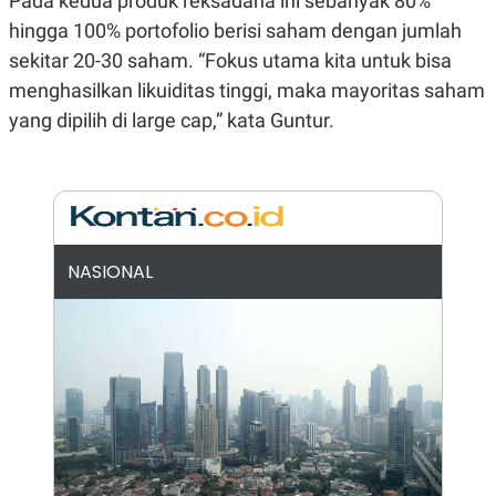
Pada kedua produk reksadana ini sebanyak 80%
E
E
H
S
hingga 100% portofolio berisi saham dengan jumlah
A
T
T
Y
sekitar 20-30 saham. “Fokus utama kita untuk bisa
A
L
menghasilkan likuiditas tinggi, maka mayoritas saham
N
E
yang dipilih di large cap,” kata Guntur.
E
A
N
N
G
A
L
L
I
I
S
S
H
I
S
NASIONAL
E
K
X
O
E
L
C
O
U
M
T
I
V
E
C
O
R
N