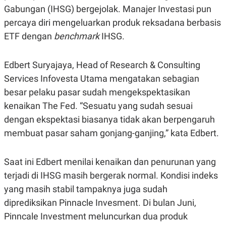
A
A
Gabungan (IHSG) bergejolak. Manajer Investasi pun
S
L
percaya diri mengeluarkan produk reksadana berbasis
I
ETF dengan
benchmark
IHSG.
K
I
E
N
U
D
A
U
Edbert Suryajaya, Head of Research & Consulting
N
S
G
T
Services Infovesta Utama mengatakan sebagian
A
R
besar pelaku pasar sudah mengekspektasikan
N
I
kenaikan The Fed. “Sesuatu yang sudah sesuai
P
I
E
N
dengan ekspektasi biasanya tidak akan berpengaruh
L
T
U
E
membuat pasar saham gonjang-ganjing,” kata Edbert.
A
R
N
N
G
A
Saat ini Edbert menilai kenaikan dan penurunan yang
U
S
S
I
terjadi di IHSG masih bergerak normal. Kondisi indeks
A
O
H
N
yang masih stabil tampaknya juga sudah
A
A
diprediksikan Pinnacle Invesment. Di bulan Juni,
L
Pinncale Investment meluncurkan dua produk
P
R
E
E