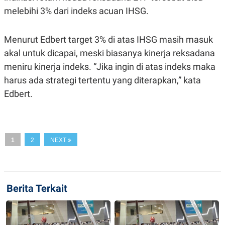
N
S
melebihi 3% dari indeks acuan IHSG.
E
E
W
R
S
E
Menurut Edbert target 3% di atas IHSG masih masuk
S
M
E
O
akal untuk dicapai, meski biasanya kinerja reksadana
T
N
meniru kinerja indeks. “Jika ingin di atas indeks maka
U
I
P
A
harus ada strategi tertentu yang diterapkan,” kata
A
K
Edbert.
D
I
V
L
A
S
K
O
1
2
NEXT
R
P
O
R
A
S
Berita Terkait
I
K
N
I
A
L
T