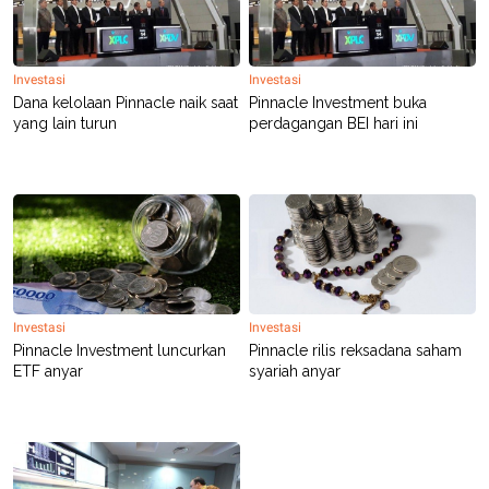
A
I
S
V
K
E
E
M
Investasi
Investasi
E
Dana kelolaan Pinnacle naik saat
Pinnacle Investment buka
N
yang lain turun
perdagangan BEI hari ini
T
E
R
I
A
N
L
E
S
T
A
Investasi
Investasi
R
I
Pinnacle Investment luncurkan
Pinnacle rilis reksadana saham
ETF anyar
syariah anyar
KANAL
P
I
U
M