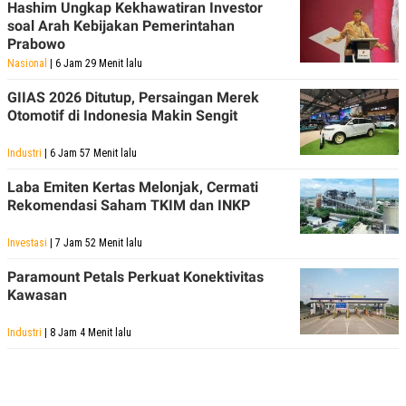
Hashim Ungkap Kekhawatiran Investor
R
T
I
soal Arah Kebijakan Pemerintahan
S
Prabowo
I
Nasional
| 6 Jam 29 Menit lalu
N
G
GIIAS 2026 Ditutup, Persaingan Merek
K
Otomotif di Indonesia Makin Sengit
G
M
E
Industri
| 6 Jam 57 Menit lalu
D
I
Laba Emiten Kertas Melonjak, Cermati
A
Rekomendasi Saham TKIM dan INKP
.
I
D
Investasi
| 7 Jam 52 Menit lalu
Paramount Petals Perkuat Konektivitas
Kawasan
SITEMAP
PROFILE
TERM
OF
USE
Industri
| 8 Jam 4 Menit lalu
PEDOMAN
PEMBERITAAN
SIBER
PRIVACY