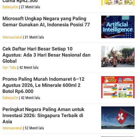
Cuma Rp42.300
C
L
A
E
BelanjaOn
| 27 Menit lalu
D
A
E
S
Microsoft Ungkap Negara yang Paling
M
E
Gemar Gunakan AI, Indonesia Posisi 77
Y
.
I
D
Internasional
| 31 Menit lalu
L
K
Cek Daftar Hari Besar Setiap 10
A
I
N
N
Agustus: Ada 3 Hari Besar Nasional dan
G
E
Global
G
R
Cari Tahu
| 42 Menit lalu
A
J
N
A
A
E
Promo Paling Murah Indomaret 6–12
N
M
Agustus 2026, Le Minerale 600ml 2
C
I
Botol Rp6.000
E
T
T
E
BelanjaOn
| 42 Menit lalu
A
N
K
Peringkat Negara Paling Aman untuk
Investasi 2026: Singapura Terbaik di
E
A
P
D
Asia
A
V
Internasional
| 52 Menit lalu
P
E
E
R