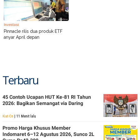
S
A
A
G
T
E
D
S
A
Investasi
T
Pinnacle rilis dua produk ETF
A
anyar April depan
K
L
O
I
N
P
T
S
A
U
N
S
T
V
Terbaru
JARINGAN
45 Contoh Ucapan HUT Ke-81 RI Tahun
2026: Bagikan Semangat via Daring
K
P
O
R
N
E
Kiat On
| 11 Menit lalu
T
S
A
S
Promo Harga Khusus Member
N
R
Indomaret 6–12 Agustus 2026, Sunco 2L
A
E