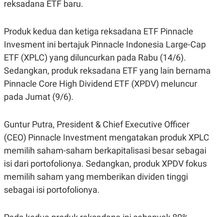
reksadana ETF baru.
R
G
S
I
O
O
N
N
Produk kedua dan ketiga reksadana ETF Pinnacle
A
A
Invesment ini bertajuk Pinnacle Indonesia Large-Cap
L
L
F
ETF (XPLC) yang diluncurkan pada Rabu (14/6).
I
N
Sedangkan, produk reksadana ETF yang lain bernama
A
Pinnacle Core High Dividend ETF (XPDV) meluncur
N
C
pada Jumat (9/6).
E
Y
C
A
A
Guntur Putra, President & Chief Executive Officer
N
R
G
I
(CEO) Pinnacle Investment mengatakan produk XPLC
T
T
memilih saham-saham berkapitalisasi besar sebagai
E
A
R
H
isi dari portofolionya. Sedangkan, produk XPDV fokus
.
U
.
memilih saham yang memberikan dividen tinggi
.
sebagai isi portofolionya.
K
L
E
I
S
F