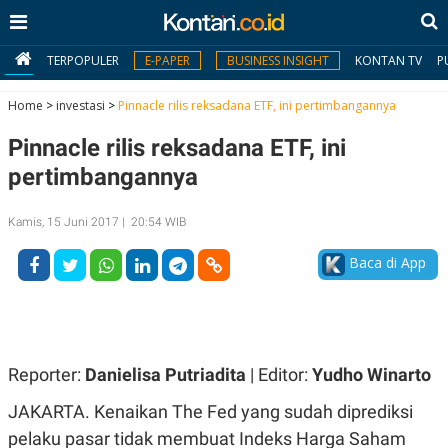
TERPOPULER
E-PAPER
BUSINESS INSIGHT
KONTAN TV
P
Home
>
investasi
>
Pinnacle rilis reksadana ETF, ini pertimbangannya
Pinnacle rilis reksadana ETF, ini
MY
KONTAN
pertimbangannya
Daftar
Kamis, 15 Juni 2017 | 20:54 WIB
Masuk
Baca di App
BERITA
I
N
Reporter:
Danielisa Putriadita
| Editor:
Yudho Winarto
N
A
V
S
JAKARTA. Kenaikan The Fed yang sudah diprediksi
E
I
S
O
pelaku pasar tidak membuat Indeks Harga Saham
T
N