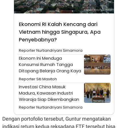
E
R
F
B
O
U
K
S
Ekonomi RI Kalah Kencang dari
U
I
Vietnam hingga Singapura, Apa
S
N
E
Penyebabnya?
S
S
I
Reporter Nurtiandriyani Simamora
N
Ekonom Ini Menduga
S
I
Konsumsi Rumah Tangga
G
Ditopang Belanja Orang Kaya
H
T
Reporter Siti Masitoh
S
B
Investasi China Masuk
T
E
Madura, Kawasan Industri
O
L
C
A
Wiraraja Siap Dikembangkan
K
N
Reporter Nurtiandriyani Simamora
S
J
E
A
T
O
Dengan portofolio tersebut, Guntur mengatakan
U
N
indikasi return kedua reksadana ETF tersebut bisa
P