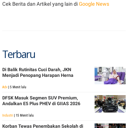
C
L
Cek Berita dan Artikel yang lain di
Google News
A
E
D
A
E
S
M
E
Y
.
I
D
L
K
A
I
Terbaru
N
N
G
E
G
R
A
J
N
A
Di Balik Rutinitas Cuci Darah, JKN
A
E
Menjadi Penopang Harapan Herna
N
M
C
I
E
T
Adv
| 5 Menit lalu
T
E
A
N
DFSK Masuk Segmen SUV Premium,
K
Andalkan E5 Plus PHEV di GIIAS 2026
E
A
P
D
Industri
| 15 Menit lalu
A
V
P
E
Korban Tewas Penembakan Sekolah di
E
R