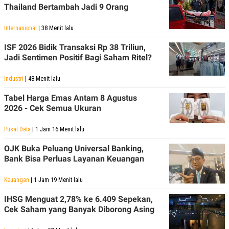
R
T
Thailand Bertambah Jadi 9 Orang
I
S
Internasional
| 38 Menit lalu
I
N
G
ISF 2026 Bidik Transaksi Rp 38 Triliun,
Jadi Sentimen Positif Bagi Saham Ritel?
K
G
M
Industri
| 48 Menit lalu
E
D
Tabel Harga Emas Antam 8 Agustus
I
2026 - Cek Semua Ukuran
A
.
I
Pusat Data
| 1 Jam 16 Menit lalu
D
OJK Buka Peluang Universal Banking,
Bank Bisa Perluas Layanan Keuangan
SITEMAP
PROFILE
TERM
OF
Keuangan
| 1 Jam 19 Menit lalu
USE
IHSG Menguat 2,78% ke 6.409 Sepekan,
PEDOMAN
PEMBERITAAN
Cek Saham yang Banyak Diborong Asing
SIBER
PRIVACY