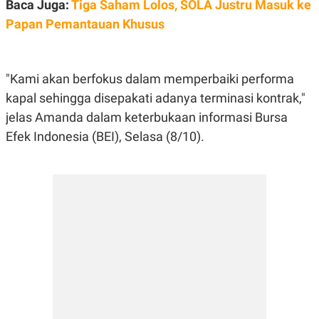
E
Baca Juga:
Tiga Saham Lolos, SOLA Justru Masuk ke
R
Papan Pemantauan Khusus
F
B
O
U
K
S
U
I
"Kami akan berfokus dalam memperbaiki performa
S
N
E
kapal sehingga disepakati adanya terminasi kontrak,"
S
S
jelas Amanda dalam keterbukaan informasi Bursa
I
Efek Indonesia (BEI), Selasa (8/10).
N
S
I
G
H
T
S
B
T
E
O
L
C
A
K
N
S
J
E
A
T
O
U
N
P