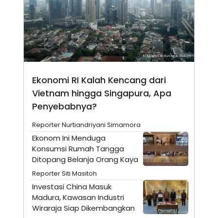
A
I
S
V
K
E
E
M
E
N
T
E
R
Ekonomi RI Kalah Kencang dari
I
A
Vietnam hingga Singapura, Apa
N
Penyebabnya?
L
E
Reporter Nurtiandriyani Simamora
S
T
Ekonom Ini Menduga
A
Konsumsi Rumah Tangga
R
I
Ditopang Belanja Orang Kaya
Reporter Siti Masitoh
KANAL
Investasi China Masuk
Madura, Kawasan Industri
P
I
Wiraraja Siap Dikembangkan
U
M