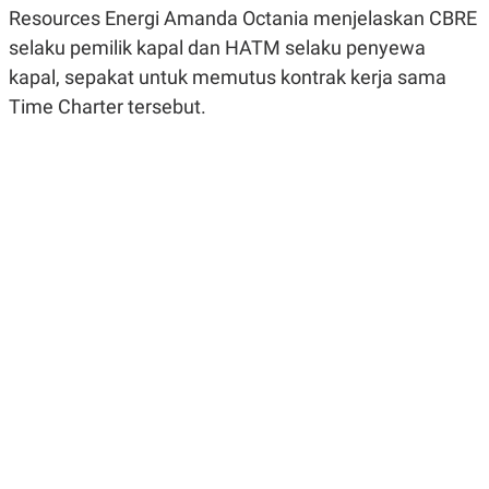
R
G
Resources Energi Amanda Octania menjelaskan CBRE
S
I
selaku pemilik kapal dan HATM selaku penyewa
O
O
N
N
kapal, sepakat untuk memutus kontrak kerja sama
A
A
L
L
Time Charter tersebut.
F
I
N
A
N
C
E
Y
C
A
A
N
R
G
I
T
T
E
A
R
H
.
U
.
.
K
L
E
I
S
F