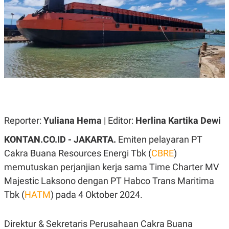
A
A
S
L
I
K
I
E
N
U
D
A
U
N
S
G
T
A
R
N
I
P
I
E
N
Reporter:
Yuliana Hema
| Editor:
Herlina Kartika Dewi
L
T
U
E
KONTAN.CO.ID -
JAKARTA.
Emiten pelayaran PT
A
R
N
N
Cakra Buana Resources Energi Tbk (
CBRE
)
G
A
U
S
memutuskan perjanjian kerja sama Time Charter MV
S
I
Majestic Laksono dengan PT Habco Trans Maritima
A
O
H
N
Tbk (
HATM
) pada 4 Oktober 2024.
A
A
L
P
R
Direktur & Sekretaris Perusahaan Cakra Buana
E
E