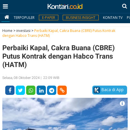
TERPOPULER
E-PAPER
BUSINESS INSIGHT
KONTAN TV
P
Home
>
investasi
>
Perbaiki Kapal, Cakra Buana (CBRE) Putus Kontrak
dengan Habco Trans (HATM)
MY
Perbaiki Kapal, Cakra Buana (CBRE)
KONTAN
Putus Kontrak dengan Habco Trans
Daftar
(HATM)
Masuk
Selasa, 08 Oktober 2024 | 22:09 WIB
Baca di App
BERITA
I
N
N
A
V
S
E
I
S
O
T
N