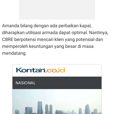
N
S
E
E
W
R
S
E
S
M
E
O
Amanda bilang dengan ada perbaikan kapal,
T
N
diharapkan utilisasi armada dapat optimal. Nantinya,
U
I
P
A
CBRE berpotensi mencari klien yang potensial dan
A
K
memperoleh keuntungan yang besar di masa
D
I
V
L
mendatang.
A
S
K
O
R
P
O
NASIONAL
R
A
S
I
K
N
I
A
L
T