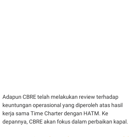
E
E
H
S
A
T
T
Y
A
L
N
E
E
A
N
N
G
A
L
L
I
I
S
S
H
I
S
E
K
X
O
E
L
C
O
U
M
Adapun CBRE telah melakukan review terhadap
T
I
keuntungan operasional yang diperoleh atas hasil
V
kerja sama Time Charter dengan HATM. Ke
E
C
depannya, CBRE akan fokus dalam perbaikan kapal.
O
R
N