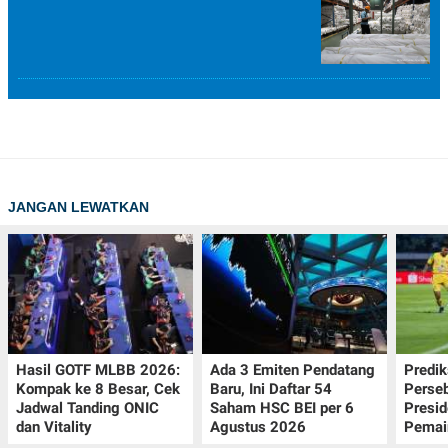
JANGAN LEWATKAN
Hasil GOTF MLBB 2026:
Ada 3 Emiten Pendatang
Predik
Kompak ke 8 Besar, Cek
Baru, Ini Daftar 54
Perseb
Jadwal Tanding ONIC
Saham HSC BEI per 6
Presi
dan Vitality
Agustus 2026
Pemai