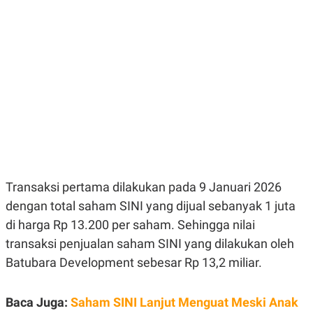
E
E
H
S
A
T
T
Y
A
L
N
E
E
A
N
N
G
A
L
L
I
I
S
S
H
I
S
E
K
X
O
Transaksi pertama dilakukan pada 9 Januari 2026
E
L
dengan total saham SINI yang dijual sebanyak 1 juta
C
O
U
M
di harga Rp 13.200 per saham. Sehingga nilai
T
I
transaksi penjualan saham SINI yang dilakukan oleh
V
E
Batubara Development sebesar Rp 13,2 miliar.
C
O
R
Baca Juga:
Saham SINI Lanjut Menguat Meski Anak
N