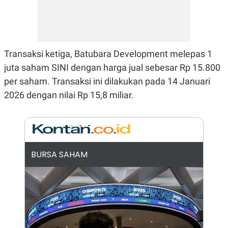
N
S
E
E
W
R
S
E
S
M
E
O
Transaksi ketiga, Batubara Development melepas 1
T
N
juta saham SINI dengan harga jual sebesar Rp 15.800
U
I
P
A
per saham. Transaksi ini dilakukan pada 14 Januari
A
K
2026 dengan nilai Rp 15,8 miliar.
D
I
V
L
A
S
K
O
R
P
BURSA SAHAM
O
R
A
S
I
K
N
I
A
L
T