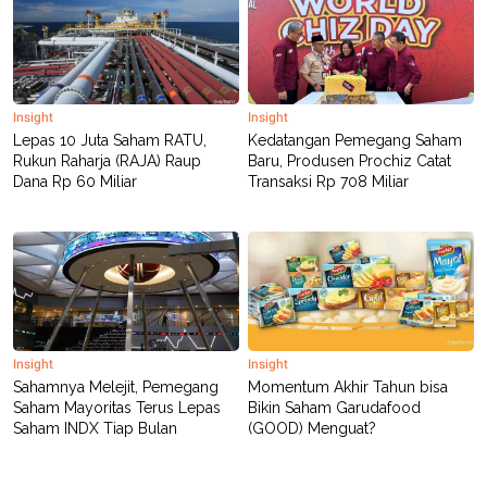
R
T
I
S
I
N
G
Insight
Insight
K
Lepas 10 Juta Saham RATU,
Kedatangan Pemegang Saham
G
M
Rukun Raharja (RAJA) Raup
Baru, Produsen Prochiz Catat
E
Dana Rp 60 Miliar
Transaksi Rp 708 Miliar
D
I
A
.
I
D
SITEMAP
PROFILE
TERM
Insight
Insight
OF
Sahamnya Melejit, Pemegang
Momentum Akhir Tahun bisa
USE
Saham Mayoritas Terus Lepas
Bikin Saham Garudafood
PEDOMAN
Saham INDX Tiap Bulan
(GOOD) Menguat?
PEMBERITAAN
SIBER
PRIVACY