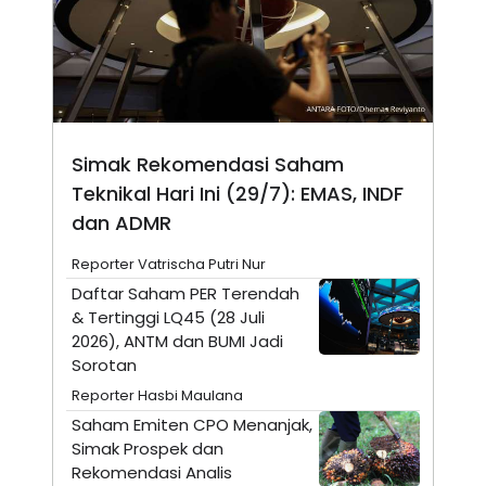
A
I
S
V
K
E
E
M
E
N
T
E
Simak Rekomendasi Saham
R
I
Teknikal Hari Ini (29/7): EMAS, INDF
A
N
dan ADMR
L
E
Reporter Vatrischa Putri Nur
S
Daftar Saham PER Terendah
T
A
& Tertinggi LQ45 (28 Juli
R
2026), ANTM dan BUMI Jadi
I
Sorotan
Reporter Hasbi Maulana
KANAL
Saham Emiten CPO Menanjak,
Simak Prospek dan
P
I
Rekomendasi Analis
U
M