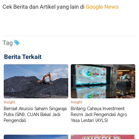
C
L
Cek Berita dan Artikel yang lain di
Google News
A
E
D
A
E
S
M
E
Y
.
I
D
Tag
L
K
A
I
N
N
Berita Terkait
G
E
G
R
A
J
N
A
A
E
N
M
C
I
E
T
T
E
Insight
Insight
A
N
K
Berniat Akuisisi Saham Singaraja
Bintang Cahaya Investment
Putra (SINI), CUAN Bakal Jadi
Resmi Jadi Pengendali Agro
E
A
Pengendali
Yasa Lestari (AYLS)
P
D
A
V
P
E
E
R