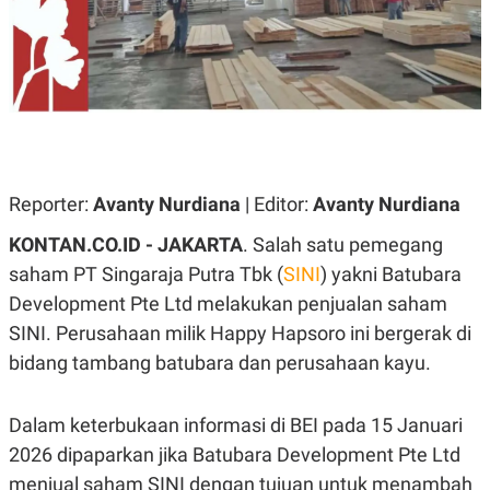
A
A
S
L
I
K
I
E
N
U
D
A
U
N
S
G
T
A
R
Reporter:
N
I
Avanty Nurdiana
| Editor:
Avanty Nurdiana
P
I
KONTAN.CO.ID -
JAKARTA
. Salah satu pemegang
E
N
L
T
saham PT Singaraja Putra Tbk (
SINI
) yakni Batubara
U
E
A
R
Development Pte Ltd melakukan penjualan saham
N
N
SINI. Perusahaan milik Happy Hapsoro ini bergerak di
G
A
U
S
bidang tambang batubara dan perusahaan kayu.
S
I
A
O
H
N
Dalam keterbukaan informasi di BEI pada 15 Januari
A
A
L
2026 dipaparkan jika Batubara Development Pte Ltd
P
R
menjual saham SINI dengan tujuan untuk menambah
E
E