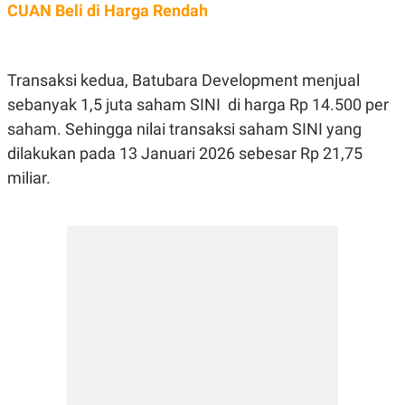
E
CUAN Beli di Harga Rendah
R
F
B
O
U
K
S
Transaksi kedua, Batubara Development menjual
U
I
S
N
sebanyak 1,5 juta saham SINI di harga Rp 14.500 per
E
saham. Sehingga nilai transaksi saham SINI yang
S
S
dilakukan pada 13 Januari 2026 sebesar Rp 21,75
I
N
miliar.
S
I
G
H
T
S
B
T
E
O
L
C
A
K
N
S
J
E
A
T
O
U
N
P