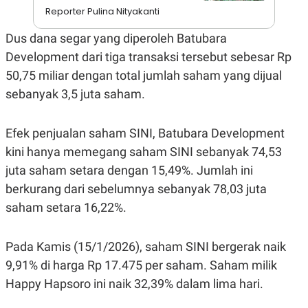
S
A
Reporter Pulina Nityakanti
A
G
T
E
D
S
Dus dana segar yang diperoleh Batubara
A
Development dari tiga transaksi tersebut sebesar Rp
T
A
50,75 miliar dengan total jumlah saham yang dijual
K
L
sebanyak 3,5 juta saham.
O
I
N
P
T
S
A
U
Efek penjualan saham SINI, Batubara Development
N
S
kini hanya memegang saham SINI sebanyak 74,53
T
V
juta saham setara dengan 15,49%. Jumlah ini
berkurang dari sebelumnya sebanyak 78,03 juta
JARINGAN
saham setara 16,22%.
K
P
O
R
Pada Kamis (15/1/2026), saham SINI bergerak naik
N
E
9,91% di harga Rp 17.475 per saham. Saham milik
T
S
A
S
Happy Hapsoro ini naik 32,39% dalam lima hari.
N
R
A
E