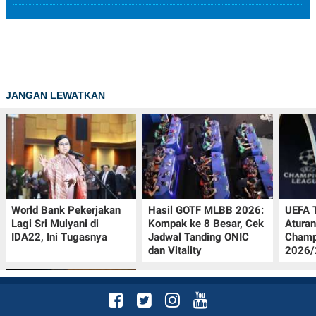
JANGAN LEWATKAN
World Bank Pekerjakan
Hasil GOTF MLBB 2026:
UEFA 
Lagi Sri Mulyani di
Kompak ke 8 Besar, Cek
Aturan
IDA22, Ini Tugasnya
Jadwal Tanding ONIC
Champ
dan Vitality
2026/2