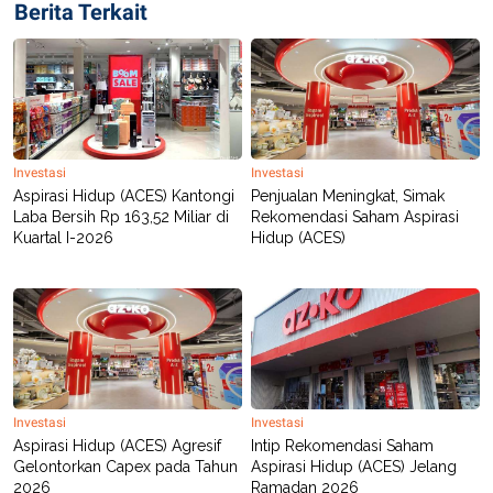
Berita Terkait
POLICY
Investasi
Investasi
Aspirasi Hidup (ACES) Kantongi
Penjualan Meningkat, Simak
Laba Bersih Rp 163,52 Miliar di
Rekomendasi Saham Aspirasi
Kuartal I-2026
Hidup (ACES)
Investasi
Investasi
Aspirasi Hidup (ACES) Agresif
Intip Rekomendasi Saham
Gelontorkan Capex pada Tahun
Aspirasi Hidup (ACES) Jelang
2026
Ramadan 2026