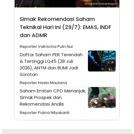
A
I
S
V
K
E
E
Simak Rekomendasi Saham
M
Teknikal Hari Ini (29/7): EMAS, INDF
E
N
dan ADMR
T
E
R
Reporter Vatrischa Putri Nur
I
Daftar Saham PER Terendah
A
N
& Tertinggi LQ45 (28 Juli
2026), ANTM dan BUMI Jadi
L
E
Sorotan
S
T
Reporter Hasbi Maulana
A
Saham Emiten CPO Menanjak,
R
I
Simak Prospek dan
Rekomendasi Analis
KANAL
Reporter Pulina Nityakanti
P
I
U
M