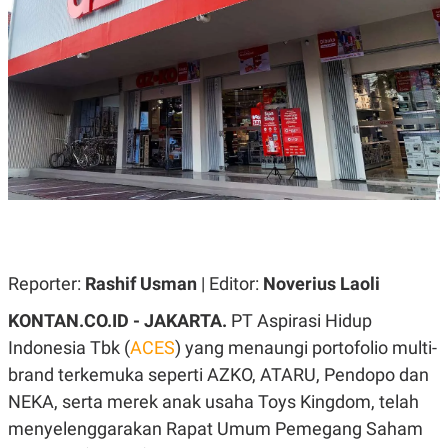
A
A
S
L
I
K
I
E
N
U
D
A
U
N
S
G
T
A
R
N
I
P
I
E
N
L
T
U
E
A
R
Reporter:
Rashif Usman
| Editor:
Noverius Laoli
N
N
G
A
KONTAN.CO.ID - JAKARTA.
PT Aspirasi Hidup
U
S
S
I
Indonesia Tbk (
ACES
) yang menaungi portofolio multi-
A
O
H
N
brand terkemuka seperti AZKO, ATARU, Pendopo dan
A
A
NEKA, serta merek anak usaha Toys Kingdom, telah
L
menyelenggarakan Rapat Umum Pemegang Saham
P
R
E
E