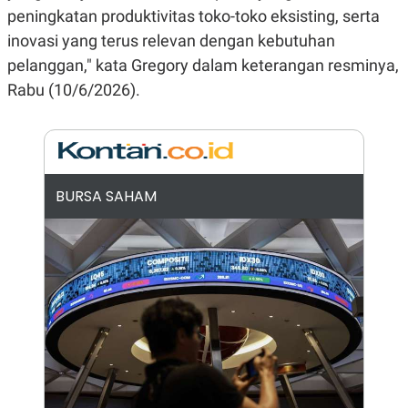
peningkatan produktivitas toko-toko eksisting, serta
N
S
E
E
inovasi yang terus relevan dengan kebutuhan
W
R
S
E
pelanggan," kata Gregory dalam keterangan resminya,
S
M
Rabu (10/6/2026).
E
O
T
N
U
I
P
A
A
K
D
I
V
L
BURSA SAHAM
A
S
K
O
R
P
O
R
A
S
I
K
N
I
A
L
T