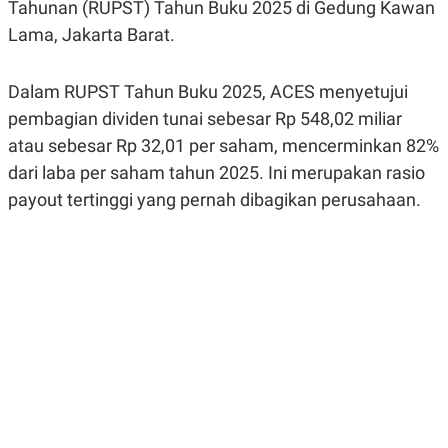
Tahunan (RUPST) Tahun Buku 2025 di Gedung Kawan
R
G
S
I
Lama, Jakarta Barat.
O
O
N
N
A
A
Dalam RUPST Tahun Buku 2025, ACES menyetujui
L
L
F
pembagian dividen tunai sebesar Rp 548,02 miliar
I
N
atau sebesar Rp 32,01 per saham, mencerminkan 82%
A
dari laba per saham tahun 2025. Ini merupakan rasio
N
C
payout tertinggi yang pernah dibagikan perusahaan.
E
Y
C
A
A
N
R
G
I
T
T
E
A
R
H
.
U
.
.
K
L
E
I
S
F