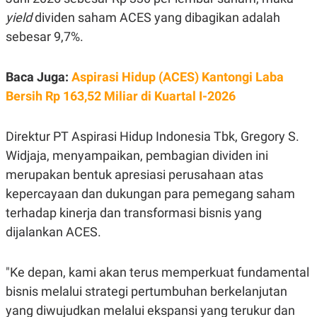
E
R
yield
dividen saham ACES yang dibagikan adalah
F
B
sebesar 9,7%.
O
U
K
S
U
I
Baca Juga:
Aspirasi Hidup (ACES) Kantongi Laba
S
N
E
Bersih Rp 163,52 Miliar di Kuartal I-2026
S
S
I
Direktur PT Aspirasi Hidup Indonesia Tbk, Gregory S.
N
S
Widjaja, menyampaikan, pembagian dividen ini
I
G
merupakan bentuk apresiasi perusahaan atas
H
T
kepercayaan dan dukungan para pemegang saham
S
B
terhadap kinerja dan transformasi bisnis yang
T
E
dijalankan ACES.
O
L
C
A
K
N
S
J
"Ke depan, kami akan terus memperkuat fundamental
E
A
T
O
bisnis melalui strategi pertumbuhan berkelanjutan
U
N
yang diwujudkan melalui ekspansi yang terukur dan
P