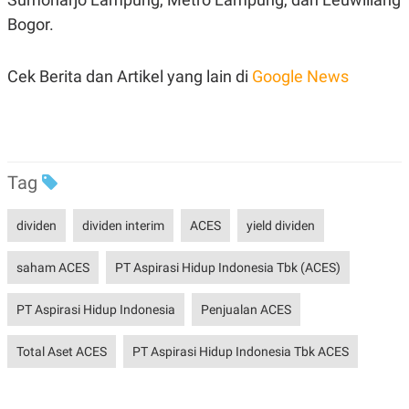
R
T
Bogor.
I
S
I
N
Cek Berita dan Artikel yang lain di
Google News
G
K
G
M
E
D
I
Tag
A
.
I
dividen
dividen interim
ACES
yield dividen
D
saham ACES
PT Aspirasi Hidup Indonesia Tbk (ACES)
SITEMAP
PROFILE
TERM
PT Aspirasi Hidup Indonesia
Penjualan ACES
OF
USE
Total Aset ACES
PT Aspirasi Hidup Indonesia Tbk ACES
PEDOMAN
PEMBERITAAN
SIBER
PRIVACY