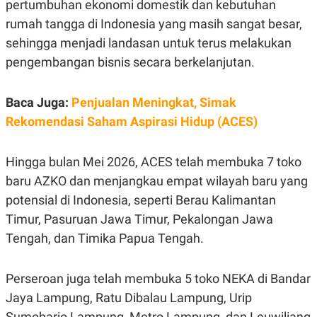
pertumbuhan ekonomi domestik dan kebutuhan
C
L
A
E
rumah tangga di Indonesia yang masih sangat besar,
D
A
E
S
sehingga menjadi landasan untuk terus melakukan
M
E
Y
.
pengembangan bisnis secara berkelanjutan.
I
D
Baca Juga:
L
K
Penjualan Meningkat, Simak
A
I
Rekomendasi Saham Aspirasi Hidup (ACES)
N
N
G
E
G
R
A
J
Hingga bulan Mei 2026, ACES telah membuka 7 toko
N
A
baru AZKO dan menjangkau empat wilayah baru yang
A
E
N
M
potensial di Indonesia, seperti Berau Kalimantan
C
I
E
T
Timur, Pasuruan Jawa Timur, Pekalongan Jawa
T
E
Tengah, dan Timika Papua Tengah.
A
N
K
E
A
Perseroan juga telah membuka 5 toko NEKA di Bandar
P
D
A
V
Jaya Lampung, Ratu Dibalau Lampung, Urip
P
E
E
R
Sumoharjo Lampung, Metro Lampung, dan Leuwiliang