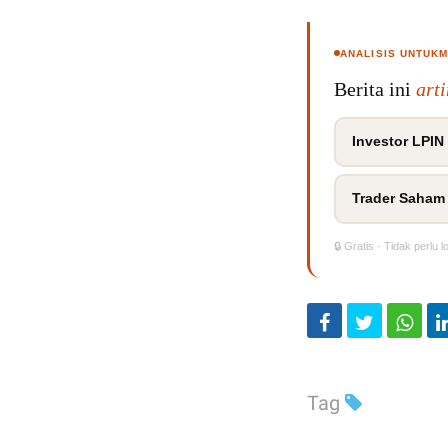
ANALISIS UNTUK
Berita ini
art
Investor LPIN
Trader Saham
🔒 Gratis · Tidak perlu l
Tag