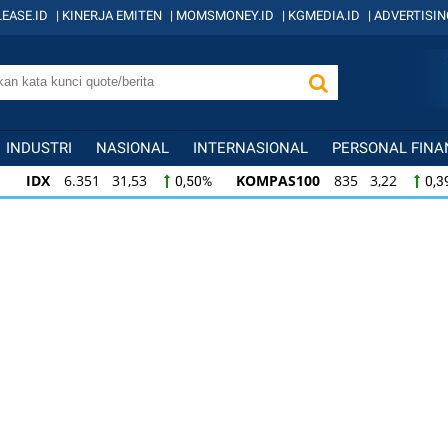
EASE.ID
|
KINERJA EMITEN
|
MOMSMONEY.ID
|
KGMEDIA.ID
|
ADVERTISIN
INDUSTRI
NASIONAL
INTERNASIONAL
PERSONAL FINA
IDX
6.351 31,53
KOMPAS100
835 3,22
0,50%
0,3
IDX
6.351 31,53
KOMPAS100
835 3,22
0,50%
0,3
KOMPAS100
835 3,22
LQ45
634 -1,22
0,39%
-0,1