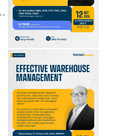
Setiap 6 Agustus dan
Cara Merayakannya
ks
»
10
Oppo A7 Pro Max Rilis
dengan Baterai 10.000
mAh, Terbesar
Sepanjang Sejarah Oppo