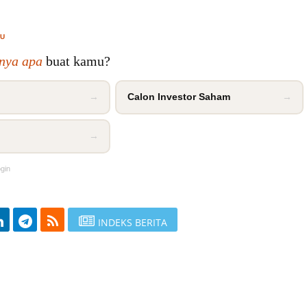
MU
inya apa
buat kamu?
→
Calon Investor Saham
→
→
ogin
INDEKS BERITA