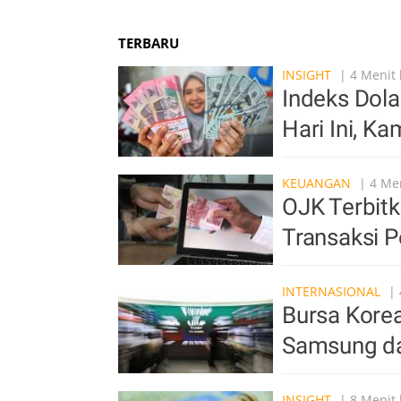
TERBARU
INSIGHT
| 4 Menit 
Indeks Dola
Hari Ini, Ka
KEUANGAN
| 4 Men
OJK Terbit
Transaksi 
INTERNASIONAL
| 
Bursa Korea
Samsung da
INSIGHT
| 8 Menit 