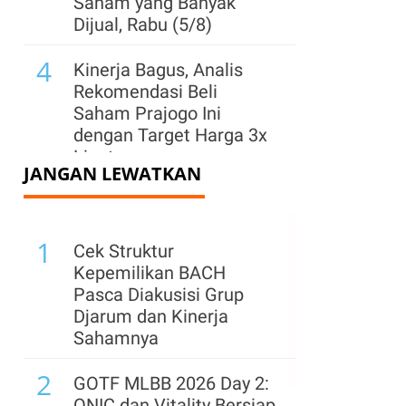
Saham yang Banyak
Dijual, Rabu (5/8)
4
Kinerja Bagus, Analis
Rekomendasi Beli
Saham Prajogo Ini
dengan Target Harga 3x
Lipat
JANGAN LEWATKAN
5
Wall Street Cetak Rekor
Baru, S&P 500 dan Dow
1
Jones Kembali Menguat
Cek Struktur
Kepemilikan BACH
6
Harga Saham Ini Rp 595,
Pasca Diakusisi Grup
Investor Bisa Terima
Djarum dan Kinerja
Dividen dengan Yield 7%
Sahamnya
7
2
Harga Saham Blue Chip
GOTF MLBB 2026 Day 2:
Ini Bangkit Saat Laporan
ONIC dan Vitality Bersiap