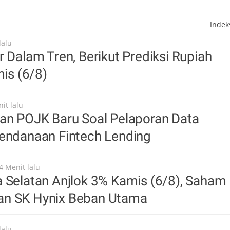
Inde
lalu
r Dalam Tren, Berikut Prediksi Rupiah
mis (6/8)
it lalu
kan POJK Baru Soal Pelaporan Data
Pendanaan Fintech Lending
4 Menit lalu
 Selatan Anjlok 3% Kamis (6/8), Saham
n SK Hynix Beban Utama
lalu