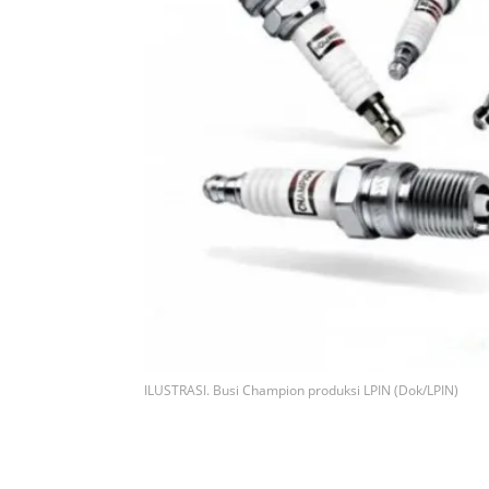
ILUSTRASI. Busi Champion produksi LPIN (Dok/LPIN)