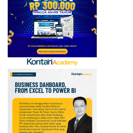
6
Telegram Sempat Hilang
dari App Store, Ini
Penjelasan Apple dan
Durov
7
Kabar Transfer Man
United: 6 Pemain
Berpeluang Hengkang
Sebelum Deadline
8
Link dan Syarat
Dokumen Pendaftaran
Pandang Istana untuk
Ikut Upacara HUT Ke-81
RI
9
Sejarah Hari
Keantariksaan Nasional