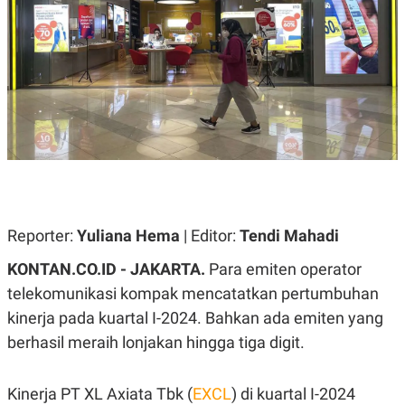
A
A
S
L
I
K
I
E
N
U
D
A
U
N
S
G
T
A
R
N
I
P
I
E
N
L
T
Reporter:
U
E
Yuliana Hema
| Editor:
Tendi Mahadi
A
R
N
N
KONTAN.CO.ID - JAKARTA.
Para emiten operator
G
A
telekomunikasi kompak mencatatkan pertumbuhan
U
S
S
I
kinerja pada kuartal I-2024. Bahkan ada emiten yang
A
O
H
N
berhasil meraih lonjakan hingga tiga digit.
A
A
L
P
R
Kinerja PT XL Axiata Tbk (
EXCL
) di kuartal I-2024
E
E