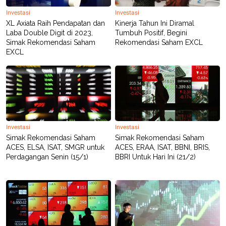
R
T
I
Investasi
Investasi
S
XL Axiata Raih Pendapatan dan
Kinerja Tahun Ini Diramal
I
Laba Double Digit di 2023,
Tumbuh Positif, Begini
N
Simak Rekomendasi Saham
Rekomendasi Saham EXCL
G
EXCL
K
G
M
E
D
I
A
.
I
Investasi
Investasi
D
Simak Rekomendasi Saham
Simak Rekomendasi Saham
ACES, ELSA, ISAT, SMGR untuk
ACES, ERAA, ISAT, BBNI, BRIS,
Perdagangan Senin (15/1)
BBRI Untuk Hari Ini (21/2)
SITEMAP
PROFILE
TERM
OF
USE
PEDOMAN
PEMBERITAAN
SIBER
PRIVACY