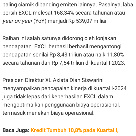
paling ciamik dibanding emiten lainnya. Pasalnya, laba
R
G
S
I
bersih EXCL melesat 168,34% secara tahunan atau
O
O
N
N
year on year
(YoY) menjadi Rp 539,07 miliar
A
A
L
L
F
Raihan ini salah satunya didorong oleh lonjakan
I
N
pendapatan. EXCL berhasil berhasil mengantongi
A
N
pendapatan senilai Rp 8,43 triliun atau naik 11,80%
C
secara tahunan dari Rp 7,54 triliun di kuartal I-2023.
E
Y
C
A
A
Presiden Direktur XL Axiata Dian Siswarini
N
R
G
I
menyampaikan pencapaian kinerja di kuartal I-2024
T
T
E
A
juga tidak lepas dari keberhasilan EXCL dalam
R
H
mengoptimalkan penggunaan biaya operasional,
.
U
.
termasuk menekan biaya operasional.
.
K
L
E
I
Baca Juga:
Kredit Tumbuh 10,8% pada Kuartal I,
S
F