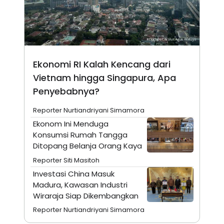
E
R
F
B
O
U
K
S
U
I
S
N
Ekonomi RI Kalah Kencang dari
E
S
Vietnam hingga Singapura, Apa
S
I
Penyebabnya?
N
S
Reporter Nurtiandriyani Simamora
I
G
Ekonom Ini Menduga
H
Konsumsi Rumah Tangga
T
Ditopang Belanja Orang Kaya
S
B
T
E
Reporter Siti Masitoh
O
L
C
A
Investasi China Masuk
K
N
Madura, Kawasan Industri
S
J
Wiraraja Siap Dikembangkan
E
A
T
O
Reporter Nurtiandriyani Simamora
U
N
P