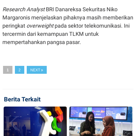
C
L
A
E
Research Analyst
BRI Danareksa Sekuritas Niko
D
A
E
S
Margaronis menjelaskan pihaknya masih memberikan
M
E
peringkat
overweight
pada sektor telekomunikasi. Ini
Y
.
I
tercermin dari kemampuan TLKM untuk
D
mempertahankan pangsa pasar.
L
K
A
I
N
N
G
E
G
R
A
J
1
2
NEXT
N
A
A
E
N
M
C
I
E
T
T
E
Berita Terkait
A
N
K
E
A
P
D
A
V
P
E
E
R