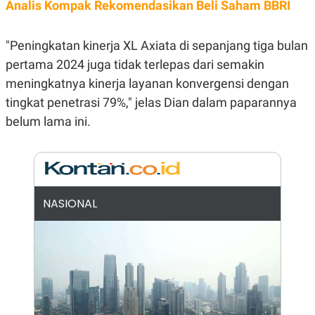
E
E
Analis Kompak Rekomendasikan Beli Saham BBRI
H
S
A
T
T
Y
"Peningkatan kinerja XL Axiata di sepanjang tiga bulan
A
L
N
E
pertama 2024 juga tidak terlepas dari semakin
E
A
meningkatnya kinerja layanan konvergensi dengan
N
N
G
A
tingkat penetrasi 79%," jelas Dian dalam paparannya
L
L
belum lama ini.
I
I
S
S
H
I
S
E
K
X
O
E
L
NASIONAL
C
O
U
M
T
I
V
E
C
O
R
N