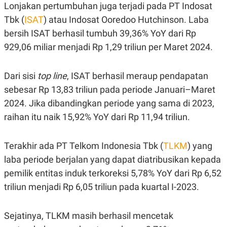
Lonjakan pertumbuhan juga terjadi pada PT Indosat
N
S
E
E
Tbk (
ISAT
) atau Indosat Ooredoo Hutchinson. Laba
W
R
bersih ISAT berhasil tumbuh 39,36% YoY dari Rp
S
E
S
M
929,06 miliar menjadi Rp 1,29 triliun per Maret 2024.
E
O
T
N
U
I
P
A
Dari sisi
top line
, ISAT berhasil meraup pendapatan
A
K
sebesar Rp 13,83 triliun pada periode Januari–Maret
D
I
2024. Jika dibandingkan periode yang sama di 2023,
V
L
A
raihan itu naik 15,92% YoY dari Rp 11,94 triliun.
S
K
O
R
Terakhir ada PT Telkom Indonesia Tbk (
TLKM
) yang
P
laba periode berjalan yang dapat diatribusikan kepada
O
R
pemilik entitas induk terkoreksi 5,78% YoY dari Rp 6,52
A
S
triliun menjadi Rp 6,05 triliun pada kuartal I-2023.
I
K
N
I
A
Sejatinya, TLKM masih berhasil mencetak
L
T