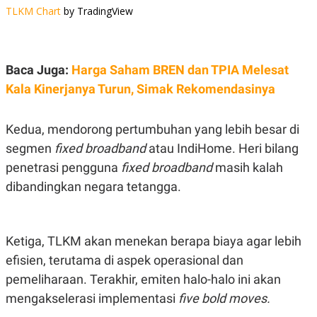
S
A
TLKM Chart
by TradingView
A
G
T
E
D
S
A
T
Baca Juga:
Harga Saham BREN dan TPIA Melesat
A
Kala Kinerjanya Turun, Simak Rekomendasinya
K
L
O
I
N
P
T
S
Kedua, mendorong pertumbuhan yang lebih besar di
A
U
segmen
fixed broadband
atau IndiHome. Heri bilang
N
S
T
penetrasi pengguna
fixed broadband
masih kalah
V
dibandingkan negara tetangga.
JARINGAN
Ketiga, TLKM akan menekan berapa biaya agar lebih
K
P
O
R
efisien, terutama di aspek operasional dan
N
E
T
S
pemeliharaan. Terakhir, emiten halo-halo ini akan
A
S
mengakselerasi implementasi
five bold moves.
N
R
A
E