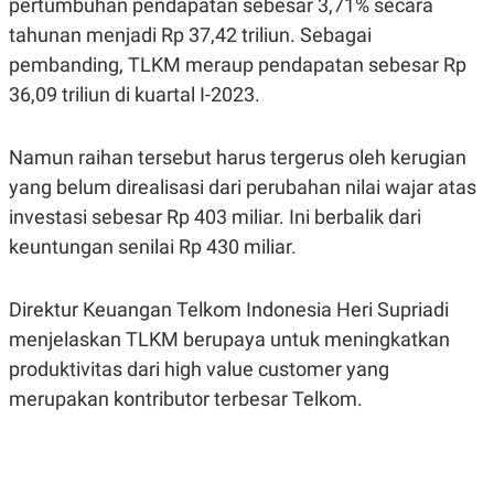
pertumbuhan pendapatan sebesar 3,71% secara
A
I
S
V
tahunan menjadi Rp 37,42 triliun. Sebagai
K
E
E
pembanding, TLKM meraup pendapatan sebesar Rp
M
36,09 triliun di kuartal I-2023.
E
N
T
E
Namun raihan tersebut harus tergerus oleh kerugian
R
I
yang belum direalisasi dari perubahan nilai wajar atas
A
investasi sebesar Rp 403 miliar. Ini berbalik dari
N
keuntungan senilai Rp 430 miliar.
L
E
S
T
Direktur Keuangan Telkom Indonesia Heri Supriadi
A
R
menjelaskan TLKM berupaya untuk meningkatkan
I
produktivitas dari high value customer yang
merupakan kontributor terbesar Telkom.
KANAL
P
I
U
M