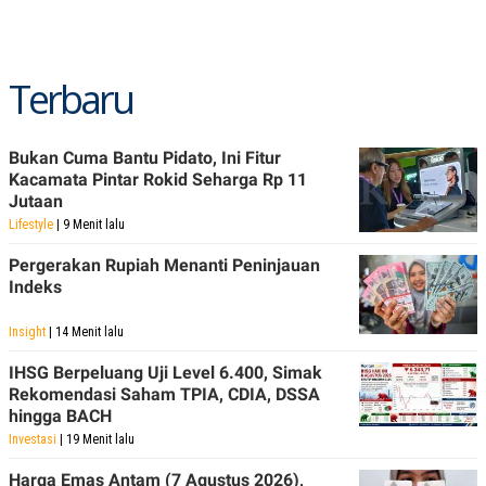
C
L
A
E
D
A
E
S
M
E
Terbaru
Y
.
I
D
L
K
Bukan Cuma Bantu Pidato, Ini Fitur
A
I
Kacamata Pintar Rokid Seharga Rp 11
N
N
Jutaan
G
E
G
R
Lifestyle
| 9 Menit lalu
A
J
N
A
Pergerakan Rupiah Menanti Peninjauan
A
E
Indeks
N
M
C
I
E
T
Insight
| 14 Menit lalu
T
E
A
N
IHSG Berpeluang Uji Level 6.400, Simak
K
Rekomendasi Saham TPIA, CDIA, DSSA
E
A
hingga BACH
P
D
Investasi
| 19 Menit lalu
A
V
P
E
E
R
Harga Emas Antam (7 Agustus 2026),