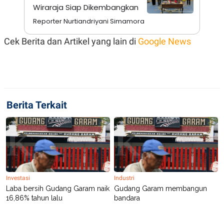
A
I
Wiraraja Siap Dikembangkan
S
V
K
E
Reporter Nurtiandriyani Simamora
E
M
Cek Berita dan Artikel yang lain di
Google News
E
N
T
E
R
I
A
N
Berita Terkait
L
E
S
T
A
R
I
Investasi
Industri
KANAL
Laba bersih Gudang Garam naik
Gudang Garam membangun
16,86% tahun lalu
bandara
P
I
U
M