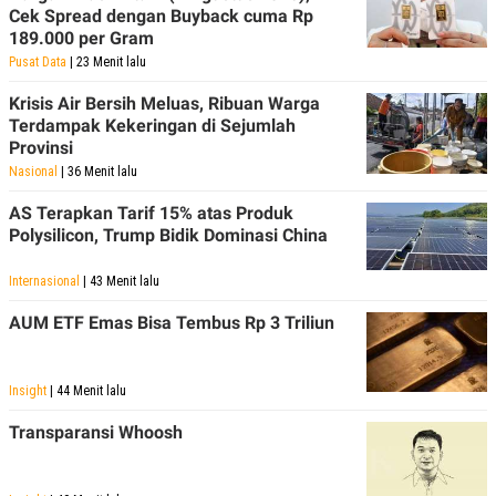
R
T
Cek Spread dengan Buyback cuma Rp
I
189.000 per Gram
S
I
Pusat Data
| 23 Menit lalu
N
G
Krisis Air Bersih Meluas, Ribuan Warga
Terdampak Kekeringan di Sejumlah
K
G
Provinsi
M
Nasional
| 36 Menit lalu
E
D
AS Terapkan Tarif 15% atas Produk
I
A
Polysilicon, Trump Bidik Dominasi China
.
I
Internasional
| 43 Menit lalu
D
AUM ETF Emas Bisa Tembus Rp 3 Triliun
SITEMAP
PROFILE
TERM
OF
Insight
| 44 Menit lalu
USE
Transparansi Whoosh
PEDOMAN
PEMBERITAAN
SIBER
PRIVACY