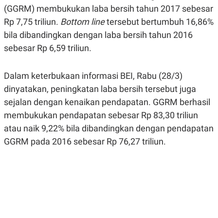
A
A
(GGRM) membukukan laba bersih tahun 2017 sebesar
S
L
Rp 7,75 triliun.
Bottom line
tersebut bertumbuh 16,86%
I
bila dibandingkan dengan laba bersih tahun 2016
K
I
E
N
sebesar Rp 6,59 triliun.
U
D
A
U
N
S
G
T
Dalam keterbukaan informasi BEI, Rabu (28/3)
A
R
dinyatakan, peningkatan laba bersih tersebut juga
N
I
sejalan dengan kenaikan pendapatan. GGRM berhasil
P
I
E
N
membukukan pendapatan sebesar Rp 83,30 triliun
L
T
U
E
atau naik 9,22% bila dibandingkan dengan pendapatan
A
R
GGRM pada 2016 sebesar Rp 76,27 triliun.
N
N
G
A
U
S
S
I
A
O
H
N
A
A
L
P
R
E
E