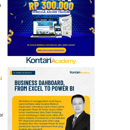
n
i
or