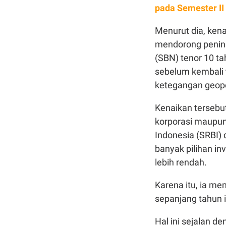
pada Semester II
Menurut dia, ken
mendorong peningk
(SBN) tenor 10 t
sebelum kembali 
ketegangan geopol
Kenaikan tersebut 
korporasi maupun
Indonesia (SRBI) 
banyak pilihan inv
lebih rendah.
Karena itu, ia me
sepanjang tahun i
Hal ini sejalan d