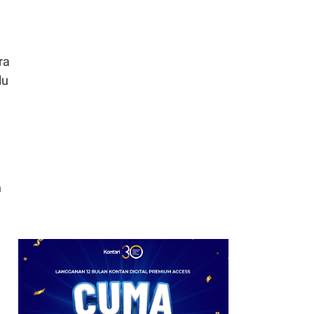
Reksadana ETF Emas
Syariah XDES pada 10
Agustus
ra
lu
h