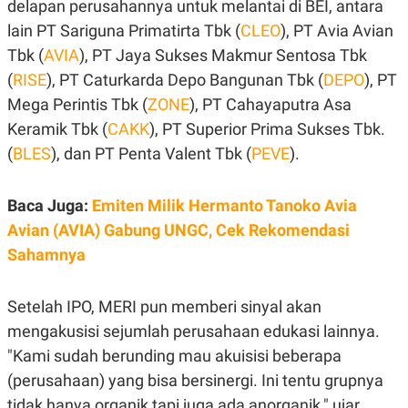
delapan perusahannya untuk melantai di BEI, antara
C
L
A
E
lain PT Sariguna Primatirta Tbk (
CLEO
), PT Avia Avian
D
A
E
S
Tbk (
AVIA
), PT Jaya Sukses Makmur Sentosa Tbk
M
E
Y
.
(
RISE
), PT Caturkarda Depo Bangunan Tbk (
DEPO
), PT
I
Mega Perintis Tbk (
ZONE
), PT Cahayaputra Asa
D
Keramik Tbk (
CAKK
), PT Superior Prima Sukses Tbk.
L
K
A
I
(
BLES
), dan PT Penta Valent Tbk (
PEVE
).
N
N
G
E
G
R
A
J
Baca Juga:
Emiten Milik Hermanto Tanoko Avia
N
A
Avian (AVIA) Gabung UNGC, Cek Rekomendasi
A
E
N
M
Sahamnya
C
I
E
T
T
E
Setelah IPO, MERI pun memberi sinyal akan
A
N
K
mengakusisi sejumlah perusahaan edukasi lainnya.
E
A
"Kami sudah berunding mau akuisisi beberapa
P
D
A
V
(perusahaan) yang bisa bersinergi. Ini tentu grupnya
P
E
E
R
tidak hanya organik tapi juga ada anorganik," ujar