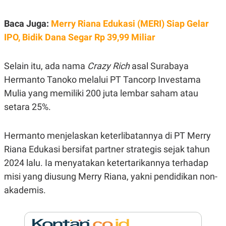
E
R
Baca Juga:
Merry Riana Edukasi (MERI) Siap Gelar
F
B
O
U
IPO, Bidik Dana Segar Rp 39,99 Miliar
K
S
U
I
S
N
E
Selain itu, ada nama
Crazy Rich
asal Surabaya
S
Hermanto Tanoko melalui PT Tancorp Investama
S
I
Mulia yang memiliki 200 juta lembar saham atau
N
S
setara 25%.
I
G
H
Hermanto menjelaskan keterlibatannya di PT Merry
T
Riana Edukasi bersifat partner strategis sejak tahun
S
B
T
E
2024 lalu. Ia menyatakan ketertarikannya terhadap
O
L
C
A
misi yang diusung Merry Riana, yakni pendidikan non-
K
N
akademis.
S
J
E
A
T
O
U
N
P