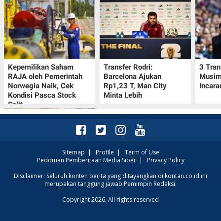
Kepemilikan Saham
Transfer Rodri:
3 Tran
RAJA oleh Pemerintah
Barcelona Ajukan
Musim 
Norwegia Naik, Cek
Rp1,23 T, Man City
Incara
Kondisi Pasca Stock
Minta Lebih
Split
Sitemap
|
Profile
|
Term of Use
Pedoman Pemberitaan Media Siber
|
Privacy Policy
Promo Superindo 10–13
Disclaimer: Seluruh konten berita yang ditayangkan di kontan.co.id ini
merupakan tanggung jawab Pemimpin Redaksi.
Agustus 2026, Minyak
Goreng Rp19.900 hingga
Copyright 2026. All rights reserved
Nugget Rp25.900