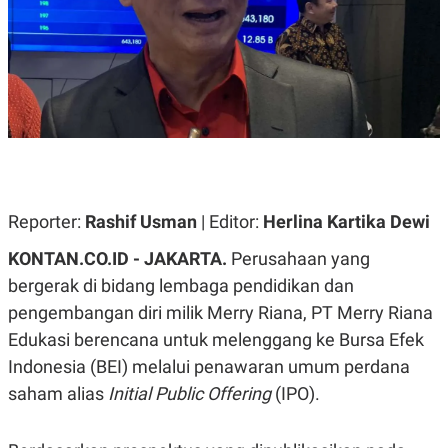
A
A
S
L
I
K
I
E
N
U
D
A
U
N
S
G
T
A
R
N
I
P
I
Reporter:
Rashif Usman
| Editor:
Herlina Kartika Dewi
E
N
L
T
KONTAN.CO.ID - JAKARTA.
Perusahaan yang
U
E
A
R
bergerak di bidang lembaga pendidikan dan
N
N
G
A
pengembangan diri milik Merry Riana, PT Merry Riana
U
S
Edukasi berencana untuk melenggang ke Bursa Efek
S
I
A
O
Indonesia (BEI) melalui penawaran umum perdana
H
N
A
A
saham alias
Initial Public Offering
(IPO).
L
P
R
E
E