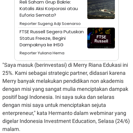
Reli Saham Grup Bakrie:
A
I
S
V
Katalis Aksi Korporasi atau
K
E
Euforia Semata?
E
M
Reporter Sugeng Adji Soenarso
E
N
FTSE Russell Segera Putuskan
T
Status Freeze, Begini
E
Dampaknya ke IHSG
R
I
Reporter Yuliana Hema
A
N
"Saya masuk (berinvestasi) di Merry Riana Edukasi ini
L
E
25%. Kami sebagai strategic partner, didasari karena
S
Merry banyak melakukan pendidikan non akademis
T
A
dengan misi yang sangat mulia menciptakan dampak
R
I
positif bagi Indonesia. Ini saya suka dan selaras
dengan misi saya untuk menciptakan sejuta
KANAL
enterpreneur," kata Hermanto dalam webminar yang
digelar Indonesia Investment Education, Selasa (24/6)
P
I
malam.
U
M