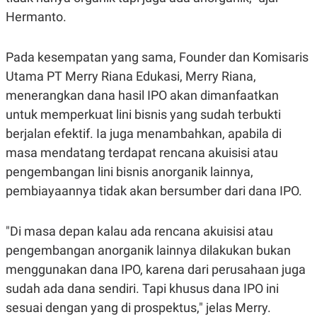
R
T
Hermanto.
I
S
I
N
Pada kesempatan yang sama, Founder dan Komisaris
G
Utama PT Merry Riana Edukasi, Merry Riana,
K
G
menerangkan dana hasil IPO akan dimanfaatkan
M
untuk memperkuat lini bisnis yang sudah terbukti
E
D
berjalan efektif. Ia juga menambahkan, apabila di
I
A
masa mendatang terdapat rencana akuisisi atau
.
pengembangan lini bisnis anorganik lainnya,
I
D
pembiayaannya tidak akan bersumber dari dana IPO.
"Di masa depan kalau ada rencana akuisisi atau
SITEMAP
PROFILE
TERM
OF
pengembangan anorganik lainnya dilakukan bukan
USE
menggunakan dana IPO, karena dari perusahaan juga
PEDOMAN
sudah ada dana sendiri. Tapi khusus dana IPO ini
PEMBERITAAN
SIBER
sesuai dengan yang di prospektus," jelas Merry.
PRIVACY