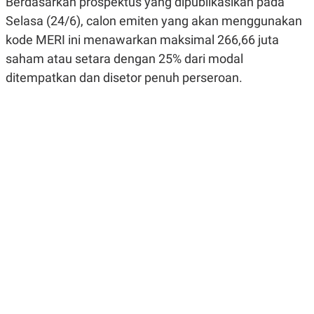
Berdasarkan prospektus yang dipublikasikan pada
R
G
Selasa (24/6), calon emiten yang akan menggunakan
S
I
O
O
kode MERI ini menawarkan maksimal 266,66 juta
N
N
A
A
saham atau setara dengan 25% dari modal
L
L
F
ditempatkan dan disetor penuh perseroan.
I
N
A
N
C
E
Y
C
A
A
N
R
G
I
T
T
E
A
R
H
.
U
.
.
K
L
E
I
S
F