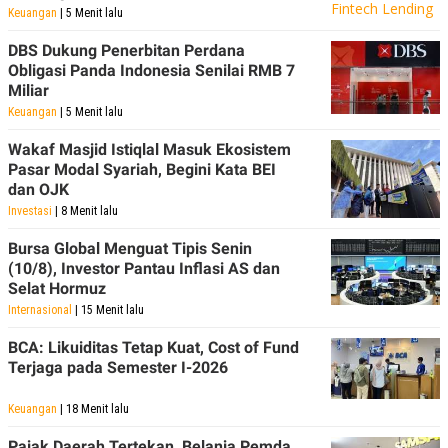
Keuangan
| 5 Menit lalu
DBS Dukung Penerbitan Perdana
Obligasi Panda Indonesia Senilai RMB 7
Miliar
Keuangan
| 5 Menit lalu
Wakaf Masjid Istiqlal Masuk Ekosistem
Pasar Modal Syariah, Begini Kata BEI
dan OJK
Investasi
| 8 Menit lalu
Bursa Global Menguat Tipis Senin
(10/8), Investor Pantau Inflasi AS dan
Selat Hormuz
Internasional
| 15 Menit lalu
BCA: Likuiditas Tetap Kuat, Cost of Fund
Terjaga pada Semester I-2026
Keuangan
| 18 Menit lalu
Pajak Daerah Tertekan, Belanja Pemda