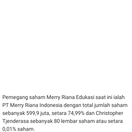
E
E
H
S
A
T
T
Y
A
L
N
E
E
A
N
N
G
A
L
L
I
I
S
S
H
I
S
E
K
X
O
E
L
C
O
U
M
T
Pemegang saham Merry Riana Edukasi saat ini ialah
I
PT Merry Riana Indonesia dengan total jumlah saham
V
E
sebanyak 599,9 juta, setara 74,99% dan Christopher
C
O
Tjenderasa sebanyak 80 lembar saham atau setara
R
0,01% saham.
N