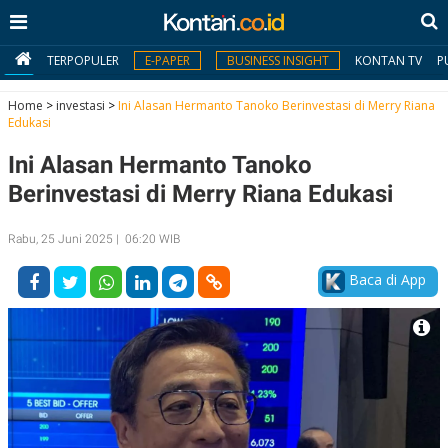
TERPOPULER
E-PAPER
BUSINESS INSIGHT
KONTAN TV
P
Home
>
investasi
>
Ini Alasan Hermanto Tanoko Berinvestasi di Merry Riana
Edukasi
MY
Ini Alasan Hermanto Tanoko
KONTAN
Berinvestasi di Merry Riana Edukasi
Daftar
Rabu, 25 Juni 2025 | 06:20 WIB
Masuk
Baca di App
BERITA
I
N
N
A
V
S
E
I
S
O
T
N