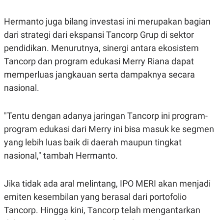
S
A
A
G
T
E
Hermanto juga bilang investasi ini merupakan bagian
D
S
dari strategi dari ekspansi Tancorp Grup di sektor
A
T
pendidikan. Menurutnya, sinergi antara ekosistem
A
Tancorp dan program edukasi Merry Riana dapat
K
L
O
I
memperluas jangkauan serta dampaknya secara
N
P
T
S
nasional.
A
U
N
S
T
"Tentu dengan adanya jaringan Tancorp ini program-
V
program edukasi dari Merry ini bisa masuk ke segmen
yang lebih luas baik di daerah maupun tingkat
JARINGAN
nasional," tambah Hermanto.
K
P
O
R
Jika tidak ada aral melintang, IPO MERI akan menjadi
N
E
T
S
emiten kesembilan yang berasal dari portofolio
A
S
N
R
Tancorp. Hingga kini, Tancorp telah mengantarkan
A
E