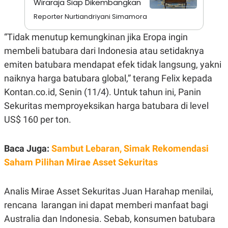
Wiraraja Siap Dikembangkan
N
S
Reporter Nurtiandriyani Simamora
E
E
W
R
S
E
“Tidak menutup kemungkinan jika Eropa ingin
S
M
membeli batubara dari Indonesia atau setidaknya
E
O
T
N
emiten batubara mendapat efek tidak langsung, yakni
U
I
P
A
naiknya harga batubara global,” terang Felix kepada
A
K
Kontan.co.id, Senin (11/4). Untuk tahun ini, Panin
D
I
V
L
Sekuritas memproyeksikan harga batubara di level
A
US$ 160 per ton.
S
K
O
R
Baca Juga:
Sambut Lebaran, Simak Rekomendasi
P
Saham Pilihan Mirae Asset Sekuritas
O
R
A
S
Analis Mirae Asset Sekuritas Juan Harahap menilai,
I
rencana larangan ini dapat memberi manfaat bagi
K
N
I
A
Australia dan Indonesia. Sebab, konsumen batubara
L
T