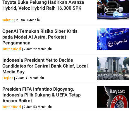
Toyota Buka Peluang Hadirkan Avanza
R
T
I
Hybrid, Veloz Hybrid Raih 16.000 SPK
S
I
Industri
| 2 Jam 8 Menit lalu
N
G
OpenAI Temukan Risiko Siber Kritis
K
pada Model AI Astra, Perketat
G
Pengamanan
M
E
Internasional
| 2 Jam 22 Menit lalu
D
I
Indonesia President Yet to Decide
A
Candidates for Central Bank Chief, Local
.
I
Media Say
D
English
| 2 Jam 41 Menit lalu
Presiden FIFA Infantino Digoyang,
Indonesia Pilih Dukung & UEFA Tetap
SITEMAP
PROFILE
TERM
Ancam Boikot
OF
USE
Internasional
| 2 Jam 53 Menit lalu
PEDOMAN
PEMBERITAAN
SIBER
PRIVACY