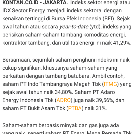
KONTAN.CO.ID - JAKARTA.
Indeks sektor energi atau
A
A
S
L
IDX Sector Energy menjadi indeks sektoral dengan
I
kenaikan tertinggi di Bursa Efek Indonesia (BEI). Sejak
K
I
awal tahun atau secara
year-to-date
(ytd), indeks yang
E
N
U
D
berisikan saham-saham tambang komoditas energi,
A
U
N
S
kontraktor tambang, dan utilitas energi ini naik 41,29%.
G
T
A
R
N
I
Bersamaan, sejumlah saham penghuni indeks ini naik
P
I
cukup signifikan, khususnya saham-saham yang
E
N
L
T
berkaitan dengan tambang batubara. Ambil contoh,
U
E
A
R
saham PT Indo Tambangraya Megah Tbk (
ITMG
) yang
N
N
sejak awal tahun naik 34,80%. Saham PT Adaro
G
A
U
S
Energy Indonesia Tbk (
ADRO
) juga naik 39,56%, dan
S
I
A
O
saham PT Bukit Asam Tbk (
PTBA
) naik 31%.
H
N
A
A
L
Saham-saham berbasis minyak dan gas juga ada
P
R
yang naik, seperti saham PT Energi Mega Persada Tbk
E
E