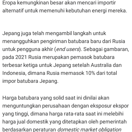
Eropa kemungkinan besar akan mencari importir
A
I
S
V
alternatif untuk memenuhi kebutuhan energi mereka.
K
E
E
M
E
N
Jepang juga telah mengambil langkah untuk
T
E
menangguhkan pengiriman batubara baru dari Rusia
R
untuk pengguna akhir (
end users
). Sebagai gambaran,
I
A
pada 2021 Rusia merupakan pemasok batubara
N
terbesar ketiga untuk Jepang setelah Australia dan
L
E
Indonesia, dimana Rusia memasok 10% dari total
S
impor batubara Jepang.
T
A
R
I
Harga batubara yang solid saat ini dinilai akan
menguntungkan perusahaan dengan eksposur ekspor
KANAL
yang tinggi, dimana harga rata-rata saat ini melebihi
harga jual domestik yang ditetapkan oleh pemerintah
P
I
berdasarkan peraturan
domestic market obligation
U
M