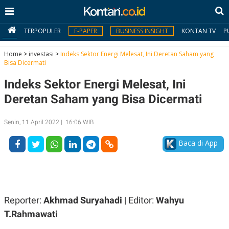
TERPOPULER
E-PAPER
BUSINESS INSIGHT
KONTAN TV
P
Home
>
investasi
>
Indeks Sektor Energi Melesat, Ini Deretan Saham yang
Bisa Dicermati
MY
Indeks Sektor Energi Melesat, Ini
KONTAN
Deretan Saham yang Bisa Dicermati
Daftar
Senin, 11 April 2022 | 16:06 WIB
Masuk
Baca di App
BERITA
I
N
N
A
Reporter:
Akhmad Suryahadi
| Editor:
Wahyu
V
S
E
I
T.Rahmawati
S
O
T
N