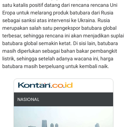
E
E
satu katalis positif datang dari rencana rencana Uni
H
S
A
T
Eropa untuk melarang produk batubara dari Rusia
T
Y
A
L
sebagai sanksi atas intervensi ke Ukraina. Rusia
N
E
merupakan salah satu pengekspor batubara global
E
A
N
N
terbesar, sehingga rencana ini akan menjadikan suplai
G
A
batubara global semakin ketat. Di sisi lain, batubara
L
L
I
I
masih diperlukan sebagai bahan bakar pembangkit
S
S
H
I
listrik, sehingga setelah adanya wacana ini, harga
S
batubara masih berpeluang untuk kembali naik.
E
K
X
O
E
L
C
O
U
M
T
I
NASIONAL
V
E
C
O
R
N