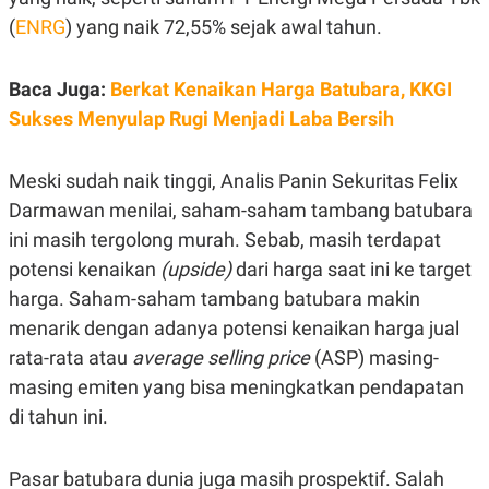
R
G
(
ENRG
) yang naik 72,55% sejak awal tahun.
S
I
O
O
N
N
A
A
Baca Juga:
Berkat Kenaikan Harga Batubara, KKGI
L
L
Sukses Menyulap Rugi Menjadi Laba Bersih
F
I
N
A
Meski sudah naik tinggi, Analis Panin Sekuritas Felix
N
C
Darmawan menilai, saham-saham tambang batubara
E
ini masih tergolong murah. Sebab, masih terdapat
Y
C
potensi kenaikan
(upside)
dari harga saat ini ke target
A
A
N
R
harga. Saham-saham tambang batubara makin
G
I
T
T
menarik dengan adanya potensi kenaikan harga jual
E
A
rata-rata atau
average selling price
(ASP) masing-
R
H
.
U
masing emiten yang bisa meningkatkan pendapatan
.
.
di tahun ini.
K
L
E
I
S
F
Pasar batubara dunia juga masih prospektif. Salah