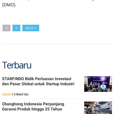
S
A
(DMO).
A
G
T
E
D
S
A
T
A
1
2
NEXT
K
L
O
I
N
P
T
S
A
U
N
S
T
Terbaru
V
JARINGAN
STARFINDO Bidik Perluasan Investasi
dan Pasar Global untuk Startup Industri
K
P
O
R
Industri
| 6 Menit lalu
N
E
T
S
A
S
Changhong Indonesia Perpanjang
N
R
Garansi Produk hingga 25 Tahun
A
E