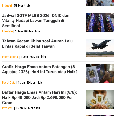
C
L
A
E
Industri
| 53 Menit lalu
D
A
E
S
Jadwal GOTF MLBB 2026: ONIC dan
M
E
Vitality Hadapi Lawan Tangguh di
Y
.
Semifinal
I
D
Lifestyle
| 1 Jam 20 Menit lalu
L
K
Taiwan Kecam China soal Aturan Lalu
A
I
N
N
Lintas Kapal di Selat Taiwan
G
E
G
R
Internasional
| 1 Jam 26 Menit lalu
A
J
N
A
A
E
Grafik Harga Emas Antam Batangan (8
N
M
Agustus 2026), Hari Ini Turun atau Naik?
C
I
E
T
T
E
Pusat Data
| 1 Jam 49 Menit lalu
A
N
K
Daftar Harga Emas Antam Hari Ini (8/8):
Naik Rp 40.000 Jadi Rp 2.690.000 Per
E
A
P
D
Gram
A
V
Investasi
| 1 Jam 50 Menit lalu
P
E
E
R