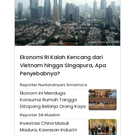
E
R
F
B
O
U
K
S
U
I
S
N
E
S
S
I
Ekonomi RI Kalah Kencang dari
N
S
Vietnam hingga Singapura, Apa
I
G
Penyebabnya?
H
T
Reporter Nurtiandriyani Simamora
S
B
Ekonom Ini Menduga
T
E
O
L
Konsumsi Rumah Tangga
C
A
Ditopang Belanja Orang Kaya
K
N
S
J
Reporter Siti Masitoh
E
A
Investasi China Masuk
T
O
U
N
Madura, Kawasan Industri
P