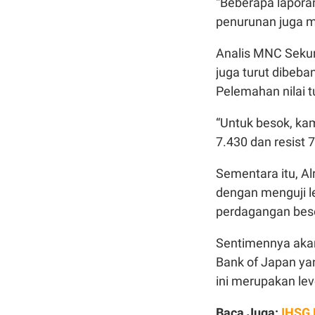
“Beberapa lapora
penurunan juga men
Analis MNC Sekur
juga turut dibeba
Pelemahan nilai 
“Untuk besok, ka
7.430 dan resist 7
Sementara itu, A
dengan menguji le
perdagangan beso
Sentimennya akan
Bank of Japan ya
ini merupakan lev
Baca Juga:
IHSG 