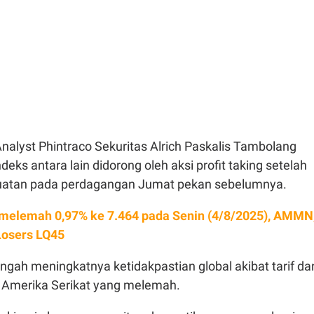
nalyst Phintraco Sekuritas Alrich Paskalis Tambolang
ndeks antara lain didorong oleh aksi profit taking setelah
atan pada perdagangan Jumat pekan sebelumnya.
melemah 0,97% ke 7.464 pada Senin (4/8/2025), AMMN
Losers LQ45
 tengah meningkatnya ketidakpastian global akibat tarif da
a Amerika Serikat yang melemah.