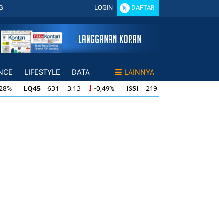
G
LOGIN
DAFTAR
NCE
LIFESTYLE
DATA
LAINNYA
LQ45
631 -3,13
ISSI
219 -0,63
,28%
-0,49%
-0,29%
LQ45
631 -3,13
ISSI
219 -0,63
28%
-0,49%
-0,29%
ISSI
219 -0,63
IDX30
354 -1,64
49%
-0,29%
-0,46%