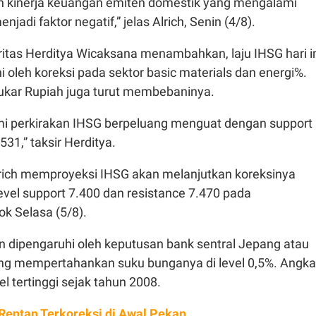
n kinerja keuangan emiten domestik yang mengalami
jadi faktor negatif,” jelas Alrich, Senin (4/8).
itas Herditya Wicaksana menambahkan, laju IHSG hari i
ni oleh koreksi pada sektor basic materials dan energi%.
tukar Rupiah juga turut membebaninya.
mi perkirakan IHSG berpeluang menguat dengan support
531,” taksir Herditya.
lrich memproyeksi IHSG akan melanjutkan koreksinya
vel support 7.400 dan resistance 7.470 pada
k Selasa (5/8).
 dipengaruhi oleh keputusan bank sentral Jepang atau
ng mempertahankan suku bunganya di level 0,5%. Angka
el tertinggi sejak tahun 2008.
Rentan Terkoreksi di Awal Pekan