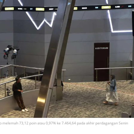
p melemah 73,12 poin atau 0,97% ke 7.464,64 pada akhir perdagangan Senin