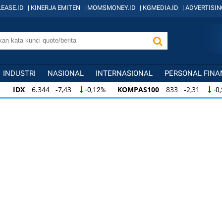
EASE.ID
|
KINERJA EMITEN
|
MOMSMONEY.ID
|
KGMEDIA.ID
|
ADVERTISIN
INDUSTRI
NASIONAL
INTERNASIONAL
PERSONAL FINA
IDX
6.344 -7,43
KOMPAS100
833 -2,31
-0,12%
-0
IDX
6.344 -7,43
KOMPAS100
833 -2,31
-0,12%
-0,
KOMPAS100
833 -2,31
LQ45
631 -3,13
-0,28%
-0,