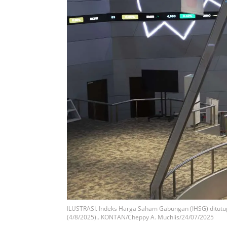
ILUSTRASI. Indeks Harga Saham Gabungan (IHSG) ditutu
(4/8/2025).. KONTAN/Cheppy A. Muchlis/24/07/2025