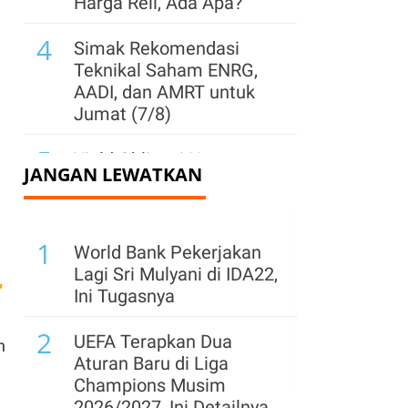
Harga Reli, Ada Apa?
4
Simak Rekomendasi
Teknikal Saham ENRG,
AADI, dan AMRT untuk
Jumat (7/8)
5
Yield Obligasi Negara
JANGAN LEWATKAN
Diproyeksi Sideways,
Simak Prospek SBN
hingga Akhir 2026
1
World Bank Pekerjakan
6
Baru 7 Emiten IPO per
Lagi Sri Mulyani di IDA22,
,
Juli 2026, BEI Ungkap
Ini Tugasnya
Prospek Hingga Akhir
2
Tahun
UEFA Terapkan Dua
n
Aturan Baru di Liga
7
Bakrie Sumatera (UNSP)
Champions Musim
Private Placement 14,50
2026/2027, Ini Detailnya