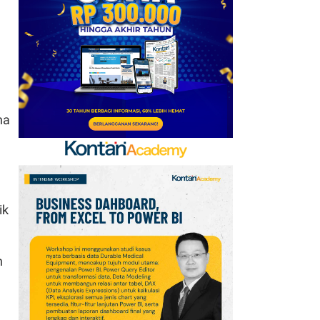
Ini Daftar Pihak yang
Menentang Gianni
Infantino
7
Krisis Migrasi Ancam
Status Maroko sebagai
Tuan Rumah Piala Dunia
na
2030
8
Promo Super Hemat
Indomaret 6–19 Agustus
2026, Diskon Kebutuhan
ik
Rumah hingga 40%
9
Jadwal Persija vs Arema
n
FC Perebutan Juara 3
Piala Presiden 2026,
Kick-off Sore Ini