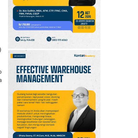
10
Intip Prakiraan Cuaca
Sumsel Kamis (6/8):
Hujan Ringan
Mendominasi, Siapkan
Payung!
)
o
a