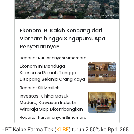
N
S
E
E
W
R
S
E
S
M
Ekonomi RI Kalah Kencang dari
E
O
T
N
Vietnam hingga Singapura, Apa
U
I
P
A
Penyebabnya?
A
K
D
I
Reporter Nurtiandriyani Simamora
V
L
Ekonom Ini Menduga
A
S
Konsumsi Rumah Tangga
K
Ditopang Belanja Orang Kaya
O
R
Reporter Siti Masitoh
P
O
Investasi China Masuk
R
Madura, Kawasan Industri
A
Wiraraja Siap Dikembangkan
S
I
Reporter Nurtiandriyani Simamora
K
N
I
A
- PT Kalbe Farma Tbk (
KLBF
) turun 2,50% ke Rp 1.365
L
T