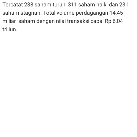
Tercatat 238 saham turun, 311 saham naik, dan 231
R
G
S
I
saham stagnan. Total volume perdagangan 14,45
O
O
N
N
miliar saham dengan nilai transaksi capai Rp 6,04
A
A
L
L
triliun.
F
I
N
A
N
C
E
Y
C
A
A
N
R
G
I
T
T
E
A
R
H
.
U
.
.
K
L
E
I
S
F