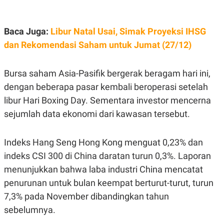
C
L
A
E
D
A
E
S
Baca Juga:
Libur Natal Usai, Simak Proyeksi IHSG
M
E
Y
.
dan Rekomendasi Saham untuk Jumat (27/12)
I
D
L
K
Bursa saham Asia-Pasifik bergerak beragam hari ini,
A
I
dengan beberapa pasar kembali beroperasi setelah
N
N
G
E
libur Hari Boxing Day. Sementara investor mencerna
G
R
A
J
sejumlah data ekonomi dari kawasan tersebut.
N
A
A
E
N
M
Indeks Hang Seng Hong Kong menguat 0,23% dan
C
I
E
T
indeks CSI 300 di China daratan turun 0,3%. Laporan
T
E
A
N
menunjukkan bahwa laba industri China mencatat
K
penurunan untuk bulan keempat berturut-turut, turun
E
A
7,3% pada November dibandingkan tahun
P
D
A
V
sebelumnya.
P
E
E
R