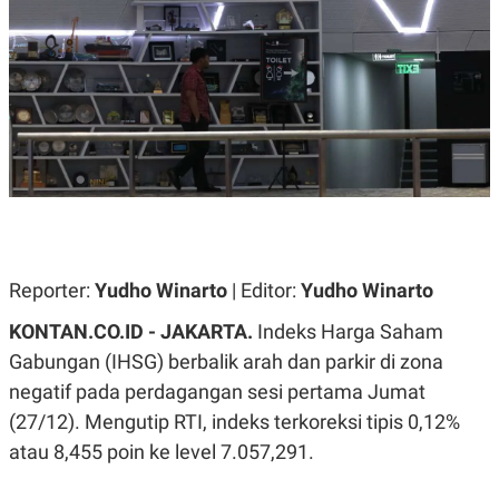
A
A
S
L
I
K
I
E
N
U
D
A
U
N
S
G
T
A
R
N
I
P
I
E
N
L
T
Reporter:
U
E
Yudho Winarto
| Editor:
Yudho Winarto
A
R
N
N
KONTAN.CO.ID -
JAKARTA.
Indeks Harga Saham
G
A
Gabungan (IHSG) berbalik arah dan parkir di zona
U
S
S
I
negatif pada perdagangan sesi pertama Jumat
A
O
H
N
(27/12). Mengutip RTI, indeks terkoreksi tipis 0,12%
A
A
L
atau 8,455 poin ke level 7.057,291.
P
R
E
E