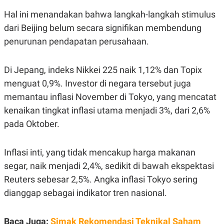
R
T
I
Hal ini menandakan bahwa langkah-langkah stimulus
S
dari Beijing belum secara signifikan membendung
I
N
penurunan pendapatan perusahaan.
G
K
G
Di Jepang, indeks Nikkei 225 naik 1,12% dan Topix
M
E
menguat 0,9%. Investor di negara tersebut juga
D
memantau inflasi November di Tokyo, yang mencatat
I
A
kenaikan tingkat inflasi utama menjadi 3%, dari 2,6%
.
I
pada Oktober.
D
Inflasi inti, yang tidak mencakup harga makanan
segar, naik menjadi 2,4%, sedikit di bawah ekspektasi
SITEMAP
PROFILE
TERM
OF
Reuters sebesar 2,5%. Angka inflasi Tokyo sering
USE
dianggap sebagai indikator tren nasional.
PEDOMAN
PEMBERITAAN
SIBER
Baca Juga:
Simak Rekomendasi Teknikal Saham
PRIVACY