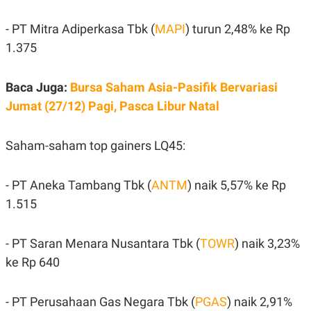
A
I
S
V
K
E
- PT Mitra Adiperkasa Tbk (
MAPI
) turun 2,48% ke Rp
E
1.375
M
E
N
T
Baca Juga:
Bursa Saham Asia-Pasifik Bervariasi
E
Jumat (27/12) Pagi, Pasca Libur Natal
R
I
A
N
Saham-saham top gainers LQ45:
L
E
S
- PT Aneka Tambang Tbk (
ANTM
) naik 5,57% ke Rp
T
A
1.515
R
I
- PT Saran Menara Nusantara Tbk (
TOWR
) naik 3,23%
KANAL
ke Rp 640
P
I
- PT Perusahaan Gas Negara Tbk (
PGAS
) naik 2,91%
U
M