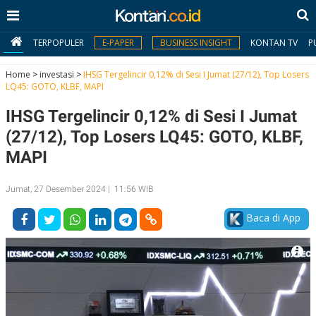
TERPOPULER
E-PAPER
BUSINESS INSIGHT
KONTAN TV
P
Home
>
investasi
>
IHSG Tergelincir 0,12% di Sesi I Jumat (27/12), Top Losers
LQ45: GOTO, KLBF, MAPI
MY
IHSG Tergelincir 0,12% di Sesi I Jumat
KONTAN
(27/12), Top Losers LQ45: GOTO, KLBF,
Daftar
MAPI
Masuk
Jumat, 27 Desember 2024 | 11:56 WIB
Baca di App
BERITA
I
N
N
A
V
S
E
I
S
O
T
N