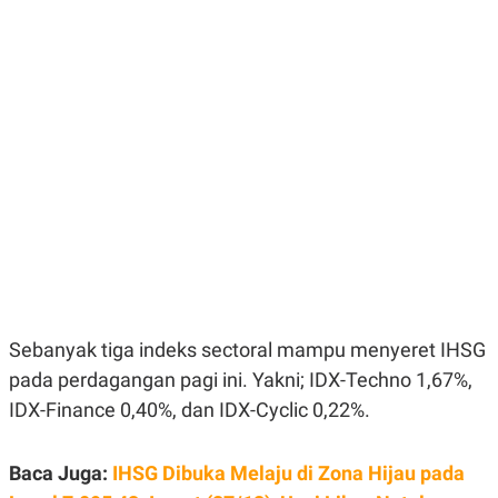
E
E
H
S
A
T
T
Y
A
L
N
E
E
A
N
N
G
A
L
L
I
I
S
S
H
I
S
E
K
X
O
E
L
C
O
U
M
Sebanyak tiga indeks sectoral mampu menyeret IHSG
T
pada perdagangan pagi ini. Yakni; IDX-Techno 1,67%,
I
V
IDX-Finance 0,40%, dan IDX-Cyclic 0,22%.
E
C
O
R
Baca Juga:
IHSG Dibuka Melaju di Zona Hijau pada
N