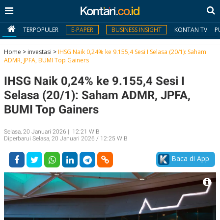
TERPOPULER
E-PAPER
BUSINESS INSIGHT
KONTAN TV
P
Home
>
investasi
>
IHSG Naik 0,24% ke 9.155,4 Sesi I Selasa (20/1): Saham
ADMR, JPFA, BUMI Top Gainers
MY
IHSG Naik 0,24% ke 9.155,4 Sesi I
KONTAN
Selasa (20/1): Saham ADMR, JPFA,
Daftar
BUMI Top Gainers
Masuk
Selasa, 20 Januari 2026 | 12:21 WIB
Diperbarui Selasa, 20 Januari 2026 / 12:25 WIB
BERITA
Baca di App
I
N
N
A
V
S
E
I
S
O
T
N