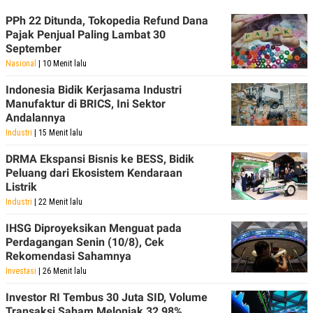
R
T
I
PPh 22 Ditunda, Tokopedia Refund Dana
S
Pajak Penjual Paling Lambat 30
I
September
N
G
Nasional
| 10 Menit lalu
K
Indonesia Bidik Kerjasama Industri
G
M
Manufaktur di BRICS, Ini Sektor
E
Andalannya
D
Industri
| 15 Menit lalu
I
A
DRMA Ekspansi Bisnis ke BESS, Bidik
.
I
Peluang dari Ekosistem Kendaraan
D
Listrik
Industri
| 22 Menit lalu
IHSG Diproyeksikan Menguat pada
SITEMAP
PROFILE
TERM
Perdagangan Senin (10/8), Cek
OF
Rekomendasi Sahamnya
USE
Investasi
| 26 Menit lalu
PEDOMAN
PEMBERITAAN
SIBER
Investor RI Tembus 30 Juta SID, Volume
Transaksi Saham Melonjak 32,98%
PRIVACY