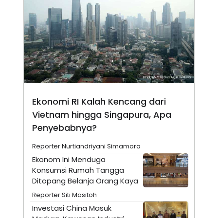
E
R
F
B
O
U
K
S
U
I
S
N
E
S
S
I
N
Ekonomi RI Kalah Kencang dari
S
I
Vietnam hingga Singapura, Apa
G
H
Penyebabnya?
T
S
B
Reporter Nurtiandriyani Simamora
T
E
Ekonom Ini Menduga
O
L
C
A
Konsumsi Rumah Tangga
K
N
Ditopang Belanja Orang Kaya
S
J
E
A
Reporter Siti Masitoh
T
O
U
N
Investasi China Masuk
P