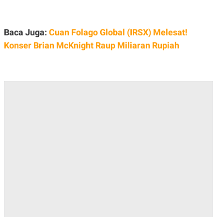
A
I
S
V
K
E
E
Baca Juga:
Cuan Folago Global (IRSX) Melesat!
M
E
Konser Brian McKnight Raup Miliaran Rupiah
N
T
E
R
I
A
N
L
E
S
T
A
R
I
KANAL
P
I
U
M