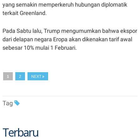
C
L
yang semakin memperkeruh hubungan diplomatik
A
E
D
A
terkait Greenland.
E
S
M
E
Y
.
Pada Sabtu lalu, Trump mengumumkan bahwa ekspor
I
D
dari delapan negara Eropa akan dikenakan tarif awal
L
K
sebesar 10% mulai 1 Februari.
A
I
N
N
G
E
G
R
A
J
N
A
1
2
NEXT
A
E
N
M
C
I
E
T
T
E
Tag
A
N
K
E
A
P
D
Terbaru
A
V
P
E
E
R