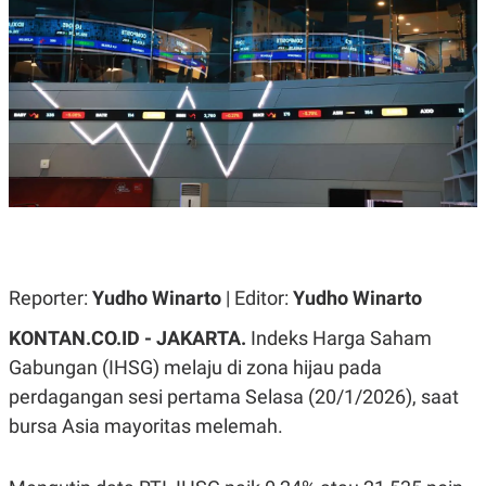
A
A
S
L
I
K
I
E
N
U
D
A
U
N
S
G
T
A
R
N
I
P
I
E
N
L
T
U
E
Reporter:
Yudho Winarto
| Editor:
Yudho Winarto
A
R
N
N
G
A
KONTAN.CO.ID -
JAKARTA.
Indeks Harga Saham
U
S
Gabungan (IHSG) melaju di zona hijau pada
S
I
A
O
perdagangan sesi pertama Selasa (20/1/2026), saat
H
N
A
A
bursa Asia mayoritas melemah.
L
P
R
E
E