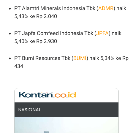
E
E
H
S
PT Alamtri Minerals Indonesia Tbk (
ADMR
) naik
A
T
T
Y
5,43% ke Rp 2.040
A
L
N
E
E
A
PT Japfa Comfeed Indonesia Tbk (
JPFA
) naik
N
N
5,40% ke Rp 2.930
G
A
L
L
I
I
S
S
PT Bumi Resources Tbk (
BUMI
) naik 5,34% ke Rp
H
I
S
434
E
K
X
O
E
L
C
O
U
M
T
I
V
NASIONAL
E
C
O
R
N