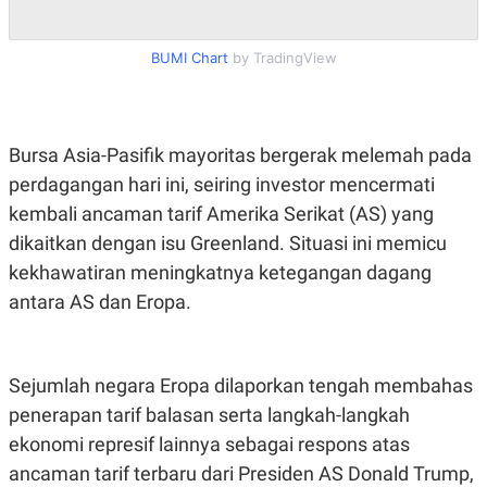
S
A
A
G
T
E
BUMI Chart
by TradingView
D
S
A
T
A
K
L
Bursa Asia-Pasifik mayoritas bergerak melemah pada
O
I
N
P
perdagangan hari ini, seiring investor mencermati
T
S
A
U
kembali ancaman tarif Amerika Serikat (AS) yang
N
S
dikaitkan dengan isu Greenland. Situasi ini memicu
T
V
kekhawatiran meningkatnya ketegangan dagang
antara AS dan Eropa.
JARINGAN
K
P
Sejumlah negara Eropa dilaporkan tengah membahas
O
R
N
E
penerapan tarif balasan serta langkah-langkah
T
S
A
S
ekonomi represif lainnya sebagai respons atas
N
R
ancaman tarif terbaru dari Presiden AS Donald Trump,
A
E