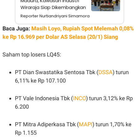
Madura, Kawasan Industri
N
S
Wiraraja Siap Dikembangkan
E
E
W
R
Reporter Nurtiandriyani Simamora
S
E
S
M
Baca Juga:
Masih Loyo, Rupiah Spot Melemah 0,08%
E
O
T
N
ke Rp 16.969 per Dolar AS Selasa (20/1) Siang
U
I
P
A
A
K
Saham top losers LQ45:
D
I
V
L
A
PT Dian Swastatika Sentosa Tbk (
DSSA
) turun
S
K
6,11% ke Rp 107.100
O
R
P
PT Vale Indonesia Tbk (
INCO
) turun 3,12% ke Rp
O
R
6.200
A
S
I
PT Mitra Adiperkasa Tbk (
MAPI
) turun 1,70% ke
K
N
I
A
Rp 1.155
L
T