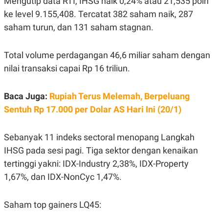
Mengutip data RTI, IHSG naik 0,24% atau 21,535 poin
R
G
ke level 9.155,408. Tercatat 382 saham naik, 287
S
I
O
O
saham turun, dan 131 saham stagnan.
N
N
A
A
L
L
F
Total volume perdagangan 46,6 miliar saham dengan
I
nilai transaksi capai Rp 16 triliun.
N
A
N
C
Baca Juga:
Rupiah Terus Melemah, Berpeluang
E
Sentuh Rp 17.000 per Dolar AS Hari Ini (20/1)
Y
C
A
A
N
R
Sebanyak 11 indeks sectoral menopang Langkah
G
I
T
T
IHSG pada sesi pagi. Tiga sektor dengan kenaikan
E
A
R
H
tertinggi yakni: IDX-Industry 2,38%, IDX-Property
.
U
.
1,67%, dan IDX-NonCyc 1,47%.
.
K
L
Saham top gainers LQ45:
E
I
S
F