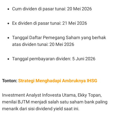
S
A
A
G
Cum dividen di pasar tunai: 20 Mei 2026
T
E
D
S
A
T
Ex dividen di pasar tunai: 21 Mei 2026
A
K
L
O
I
Tanggal Daftar Pemegang Saham yang berhak
N
P
atas dividen tunai: 20 Mei 2026
T
S
A
U
N
S
T
Tanggal pembayaran dividen: 5 Juni 2026
V
JARINGAN
Tonton:
Strategi Menghadapi Ambruknya IHSG
K
P
O
R
N
E
Investment Analyst Infovesta Utama, Ekky Topan,
T
S
menilai BJTM menjadi salah satu saham bank paling
A
S
N
R
menarik dari sisi dividend yield saat ini.
A
E