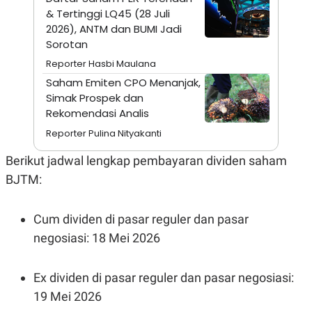
A
I
& Tertinggi LQ45 (28 Juli
S
V
K
E
2026), ANTM dan BUMI Jadi
E
Sorotan
M
E
Reporter Hasbi Maulana
N
Saham Emiten CPO Menanjak,
T
E
Simak Prospek dan
R
Rekomendasi Analis
I
A
Reporter Pulina Nityakanti
N
L
Berikut jadwal lengkap pembayaran dividen saham
E
BJTM:
S
T
A
R
Cum dividen di pasar reguler dan pasar
I
negosiasi: 18 Mei 2026
KANAL
Ex dividen di pasar reguler dan pasar negosiasi:
P
I
19 Mei 2026
U
M