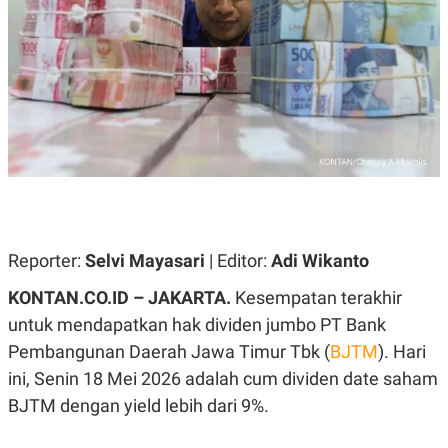
A
A
S
L
I
K
I
E
N
U
D
A
U
N
S
G
T
A
R
N
I
P
I
E
N
L
T
Reporter:
U
E
Selvi Mayasari
| Editor:
Adi Wikanto
A
R
N
N
KONTAN.CO.ID – JAKARTA.
Kesempatan terakhir
G
A
untuk mendapatkan hak dividen jumbo PT Bank
U
S
S
I
Pembangunan Daerah Jawa Timur Tbk (
BJTM
). Hari
A
O
H
N
ini, Senin 18 Mei 2026 adalah cum dividen date saham
A
A
L
BJTM dengan yield lebih dari 9%.
P
R
E
E