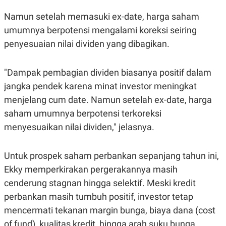
R
T
I
Namun setelah memasuki ex-date, harga saham
S
I
umumnya berpotensi mengalami koreksi seiring
N
penyesuaian nilai dividen yang dibagikan.
G
K
G
"Dampak pembagian dividen biasanya positif dalam
M
E
jangka pendek karena minat investor meningkat
D
I
menjelang cum date. Namun setelah ex-date, harga
A
saham umumnya berpotensi terkoreksi
.
I
menyesuaikan nilai dividen," jelasnya.
D
Untuk prospek saham perbankan sepanjang tahun ini,
SITEMAP
PROFILE
TERM
Ekky memperkirakan pergerakannya masih
OF
cenderung stagnan hingga selektif. Meski kredit
USE
perbankan masih tumbuh positif, investor tetap
PEDOMAN
PEMBERITAAN
mencermati tekanan margin bunga, biaya dana (cost
SIBER
of fund), kualitas kredit, hingga arah suku bunga
PRIVACY