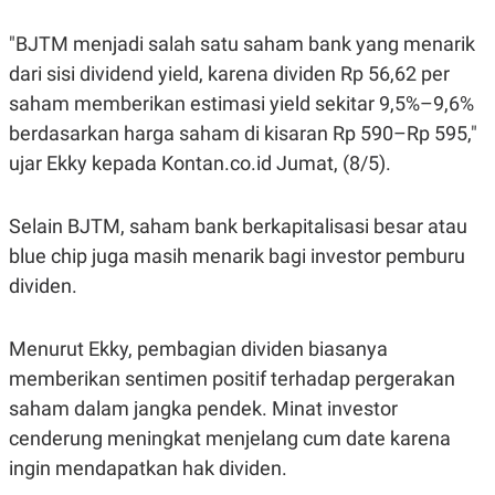
C
L
A
E
D
A
"BJTM menjadi salah satu saham bank yang menarik
E
S
dari sisi dividend yield, karena dividen Rp 56,62 per
M
E
Y
.
saham memberikan estimasi yield sekitar 9,5%–9,6%
I
D
berdasarkan harga saham di kisaran Rp 590–Rp 595,"
L
K
ujar Ekky kepada Kontan.co.id Jumat, (8/5).
A
I
N
N
G
E
Selain BJTM, saham bank berkapitalisasi besar atau
G
R
A
J
blue chip juga masih menarik bagi investor pemburu
N
A
A
E
dividen.
N
M
C
I
E
T
Menurut Ekky, pembagian dividen biasanya
T
E
A
N
memberikan sentimen positif terhadap pergerakan
K
saham dalam jangka pendek. Minat investor
E
A
P
D
cenderung meningkat menjelang cum date karena
A
V
ingin mendapatkan hak dividen.
P
E
E
R