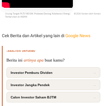
Usung Target PLTS 100 GW, Prabowo Dorong Kolaborasi Energi
© 2026 Konten oleh Kontan
Terbarukan di ASEAN
Cek Berita dan Artikel yang lain di
Google News
ANALISIS UNTUKMU
Berita ini
artinya apa
buat kamu?
Investor Pemburu Dividen
→
Investor Jangka Pendek
→
Calon Investor Saham BJTM
→