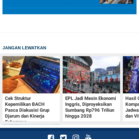
JANGAN LEWATKAN
Cek Struktur
EPL Jadi Mesin Ekonomi
Hasil
Kepemilikan BACH
Inggris, Diproyeksikan
Kompa
Pasca Diakusisi Grup
Sumbang Rp796 Triliun
Jadwa
Djarum dan Kinerja
hingga 2028
dan Vi
Sahamnya