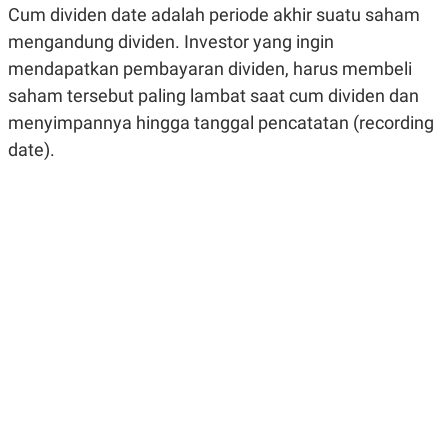
Cum dividen date adalah periode akhir suatu saham
R
G
S
I
mengandung dividen. Investor yang ingin
O
O
N
N
mendapatkan pembayaran dividen, harus membeli
A
A
L
L
saham tersebut paling lambat saat cum dividen dan
F
menyimpannya hingga tanggal pencatatan (recording
I
N
date).
A
N
C
E
Y
C
A
A
N
R
G
I
T
T
E
A
R
H
.
U
.
.
K
L
E
I
S
F