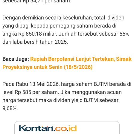
sebesar Rp 54,71 per saham.
E
R
F
B
Dengan demikian secara keseluruhan, total dividen
O
U
K
S
yang dibagi kepada pemegang saham berada di
U
I
angka Rp 850,18 miliar. Jumlah tersebut sebesar 55%
S
N
E
dari laba bersih tahun 2025.
S
S
I
N
Baca Juga:
Rupiah Berpotensi Lanjut Tertekan, Simak
S
Proyeksinya untuk Senin (18/5/2026)
I
G
H
T
Pada Rabu 13 Mei 2026, harga saham BJTM berada di
S
B
level Rp 585 per saham. Jika menggunakan acuan
T
E
O
L
harga tersebut maka dividen yield BJTM sebesar
C
A
9,68%.
K
N
S
J
E
A
T
O
U
N
P