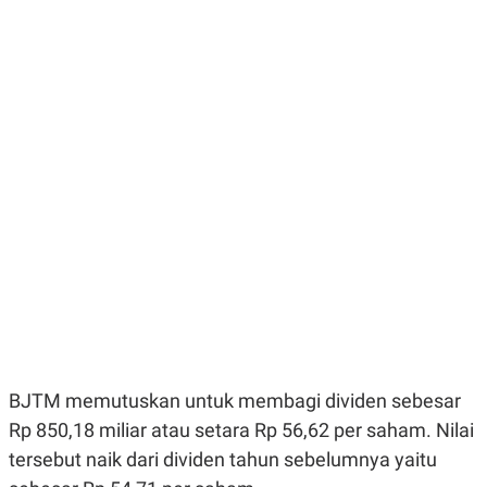
E
E
H
S
A
T
T
Y
A
L
N
E
E
A
N
N
G
A
L
L
I
I
S
S
H
I
S
E
K
X
O
E
L
C
O
U
M
T
I
V
BJTM memutuskan untuk membagi dividen sebesar
E
C
Rp 850,18 miliar atau setara Rp 56,62 per saham. Nilai
O
tersebut naik dari dividen tahun sebelumnya yaitu
R
N