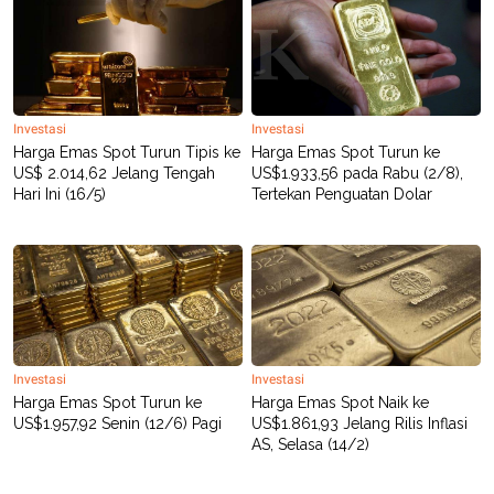
R
T
I
S
I
N
G
K
Investasi
Investasi
G
Harga Emas Spot Turun Tipis ke
Harga Emas Spot Turun ke
M
US$ 2.014,62 Jelang Tengah
US$1.933,56 pada Rabu (2/8),
E
Hari Ini (16/5)
Tertekan Penguatan Dolar
D
I
A
.
I
D
SITEMAP
PROFILE
TERM
Investasi
Investasi
OF
Harga Emas Spot Turun ke
Harga Emas Spot Naik ke
USE
US$1.957,92 Senin (12/6) Pagi
US$1.861,93 Jelang Rilis Inflasi
PEDOMAN
AS, Selasa (14/2)
PEMBERITAAN
SIBER
PRIVACY