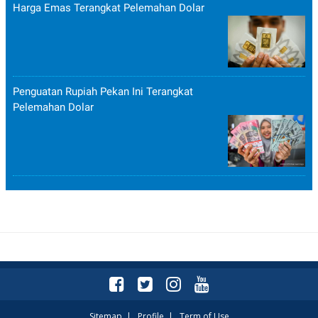
Harga Emas Terangkat Pelemahan Dolar
Penguatan Rupiah Pekan Ini Terangkat
Pelemahan Dolar
Sitemap
|
Profile
|
Term of Use