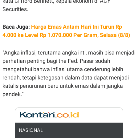
kata Clifford Bennett, kepala ekonom di ACY
E
R
Securities.
F
B
O
U
K
S
Baca Juga:
Harga Emas Antam Hari Ini Turun Rp
U
I
S
N
4.000 ke Level Rp 1.070.000 Per Gram, Selasa (8/8)
E
S
S
"Angka inflasi, terutama angka inti, masih bisa menjadi
I
N
perhatian penting bagi the Fed. Pasar sudah
S
mengetahui bahwa inflasi utama cenderung lebih
I
G
rendah, tetapi ketegasan dalam data dapat menjadi
H
T
katalis penurunan baru untuk emas dalam jangka
S
B
pendek."
T
E
O
L
C
A
K
N
S
J
E
A
T
O
NASIONAL
U
N
P