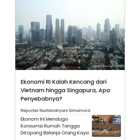
N
S
E
E
W
R
S
E
S
M
E
O
T
N
U
I
P
A
A
K
D
I
V
L
A
S
K
Ekonomi RI Kalah Kencang dari
O
R
Vietnam hingga Singapura, Apa
P
Penyebabnya?
O
R
A
Reporter Nurtiandriyani Simamora
S
Ekonom Ini Menduga
I
Konsumsi Rumah Tangga
K
N
I
A
Ditopang Belanja Orang Kaya
L
T