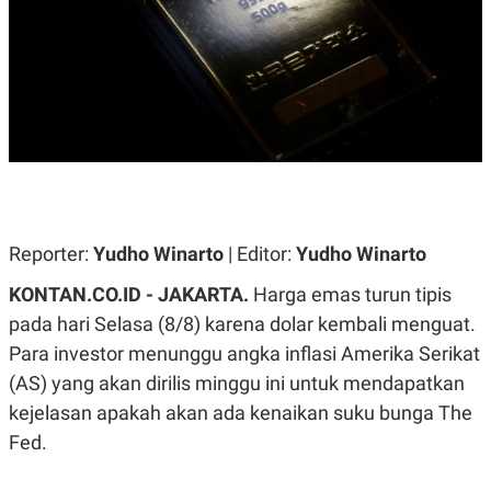
A
A
S
L
I
K
I
E
N
U
D
A
U
N
S
G
T
A
R
N
I
P
I
E
N
Reporter:
Yudho Winarto
| Editor:
Yudho Winarto
L
T
U
E
KONTAN.CO.ID -
JAKARTA.
Harga emas turun tipis
A
R
N
N
pada hari Selasa (8/8) karena dolar kembali menguat.
G
A
Para investor menunggu angka inflasi Amerika Serikat
U
S
S
I
(AS) yang akan dirilis minggu ini untuk mendapatkan
A
O
H
N
kejelasan apakah akan ada kenaikan suku bunga The
A
A
Fed.
L
P
R
E
E