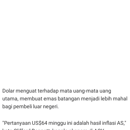
E
E
H
S
A
T
T
Y
A
L
N
E
E
A
N
N
G
A
L
L
I
I
S
S
H
I
S
E
K
X
O
E
L
C
O
U
M
Dolar menguat terhadap mata uang-mata uang
T
utama, membuat emas batangan menjadi lebih mahal
I
V
bagi pembeli luar negeri.
E
C
O
R
"Pertanyaan US$64 minggu ini adalah hasil inflasi AS,"
N