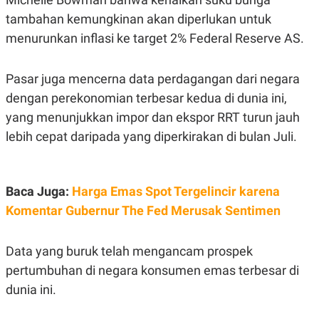
S
A
A
G
tambahan kemungkinan akan diperlukan untuk
T
E
menurunkan inflasi ke target 2% Federal Reserve AS.
D
S
A
T
A
Pasar juga mencerna data perdagangan dari negara
K
L
dengan perekonomian terbesar kedua di dunia ini,
O
I
N
P
yang menunjukkan impor dan ekspor RRT turun jauh
T
S
lebih cepat daripada yang diperkirakan di bulan Juli.
A
U
N
S
T
V
Baca Juga:
Harga Emas Spot Tergelincir karena
Komentar Gubernur The Fed Merusak Sentimen
JARINGAN
K
P
Data yang buruk telah mengancam prospek
O
R
N
E
pertumbuhan di negara konsumen emas terbesar di
T
S
dunia ini.
A
S
N
R
A
E