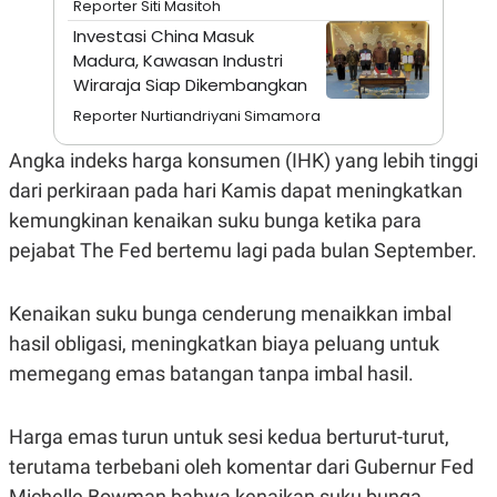
Reporter Siti Masitoh
A
I
S
V
Investasi China Masuk
K
E
Madura, Kawasan Industri
E
M
Wiraraja Siap Dikembangkan
E
N
Reporter Nurtiandriyani Simamora
T
E
Angka indeks harga konsumen (IHK) yang lebih tinggi
R
I
dari perkiraan pada hari Kamis dapat meningkatkan
A
kemungkinan kenaikan suku bunga ketika para
N
pejabat The Fed bertemu lagi pada bulan September.
L
E
S
T
Kenaikan suku bunga cenderung menaikkan imbal
A
R
hasil obligasi, meningkatkan biaya peluang untuk
I
memegang emas batangan tanpa imbal hasil.
KANAL
Harga emas turun untuk sesi kedua berturut-turut,
terutama terbebani oleh komentar dari Gubernur Fed
P
I
U
M
Michelle Bowman bahwa kenaikan suku bunga