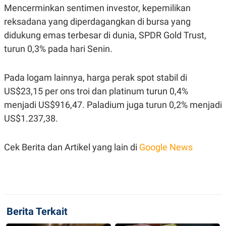
C
L
Mencerminkan sentimen investor, kepemilikan
A
E
D
A
reksadana yang diperdagangkan di bursa yang
E
S
didukung emas terbesar di dunia, SPDR Gold Trust,
M
E
Y
.
turun 0,3% pada hari Senin.
I
D
L
K
Pada logam lainnya, harga perak spot stabil di
A
I
N
N
US$23,15 per ons troi dan platinum turun 0,4%
G
E
menjadi US$916,47. Paladium juga turun 0,2% menjadi
G
R
A
J
US$1.237,38.
N
A
A
E
N
M
C
I
Cek Berita dan Artikel yang lain di
Google News
E
T
T
E
A
N
K
E
A
P
D
A
V
Berita Terkait
P
E
E
R