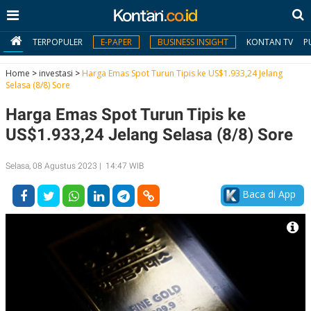
TERPOPULER
E-PAPER
BUSINESS INSIGHT
KONTAN TV
P
Home
>
investasi
>
Harga Emas Spot Turun Tipis ke US$1.933,24 Jelang
Selasa (8/8) Sore
MY
Harga Emas Spot Turun Tipis ke
KONTAN
US$1.933,24 Jelang Selasa (8/8) Sore
Daftar
Selasa, 08 Agustus 2023 | 14:47 WIB
Masuk
Baca di App
BERITA
I
N
N
A
V
S
E
I
S
O
T
N