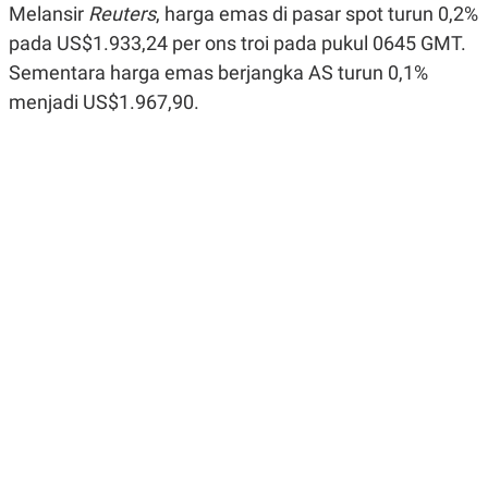
Melansir
Reuters
, harga emas di pasar spot turun 0,2%
R
G
S
I
pada US$1.933,24 per ons troi pada pukul 0645 GMT.
O
O
N
N
Sementara harga emas berjangka AS turun 0,1%
A
A
menjadi US$1.967,90.
L
L
F
I
N
A
N
C
E
Y
C
A
A
N
R
G
I
T
T
E
A
R
H
.
U
.
.
K
L
E
I
S
F