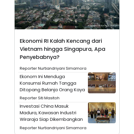
N
S
E
E
W
R
S
E
S
M
E
O
T
N
U
I
Ekonomi RI Kalah Kencang dari
P
A
Vietnam hingga Singapura, Apa
A
K
Penyebabnya?
D
I
V
L
A
Reporter Nurtiandriyani Simamora
S
K
Ekonom Ini Menduga
O
Konsumsi Rumah Tangga
R
Ditopang Belanja Orang Kaya
P
O
Reporter Siti Masitoh
R
A
Investasi China Masuk
S
Madura, Kawasan Industri
I
Wiraraja Siap Dikembangkan
K
N
I
A
Reporter Nurtiandriyani Simamora
L
T