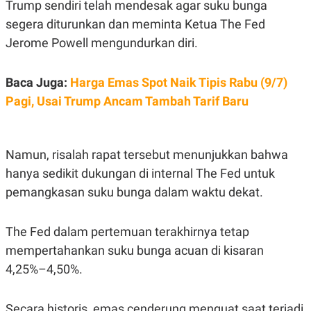
C
L
Trump sendiri telah mendesak agar suku bunga
A
E
segera diturunkan dan meminta Ketua The Fed
D
A
E
S
Jerome Powell mengundurkan diri.
M
E
Y
.
I
D
Baca Juga:
Harga Emas Spot Naik Tipis Rabu (9/7)
L
K
Pagi, Usai Trump Ancam Tambah Tarif Baru
A
I
N
N
G
E
G
R
Namun, risalah rapat tersebut menunjukkan bahwa
A
J
N
A
hanya sedikit dukungan di internal The Fed untuk
A
E
N
M
pemangkasan suku bunga dalam waktu dekat.
C
I
E
T
T
E
The Fed dalam pertemuan terakhirnya tetap
A
N
K
mempertahankan suku bunga acuan di kisaran
E
A
4,25%–4,50%.
P
D
A
V
P
E
E
R
Secara historis, emas cenderung menguat saat terjadi