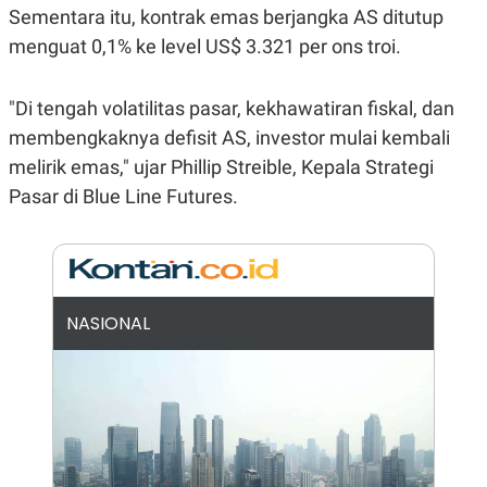
E
Sementara itu, kontrak emas berjangka AS ditutup
R
menguat 0,1% ke level US$ 3.321 per ons troi.
F
B
O
U
K
S
U
I
"Di tengah volatilitas pasar, kekhawatiran fiskal, dan
S
N
membengkaknya defisit AS, investor mulai kembali
E
S
melirik emas," ujar Phillip Streible, Kepala Strategi
S
I
Pasar di Blue Line Futures.
N
S
I
G
H
T
NASIONAL
S
B
T
E
O
L
C
A
K
N
S
J
E
A
T
O
U
N
P