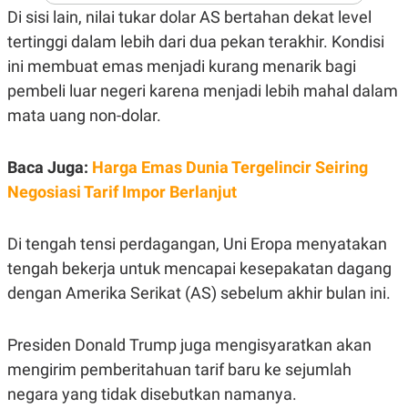
A
I
Di sisi lain, nilai tukar dolar AS bertahan dekat level
S
V
K
E
tertinggi dalam lebih dari dua pekan terakhir. Kondisi
E
M
ini membuat emas menjadi kurang menarik bagi
E
pembeli luar negeri karena menjadi lebih mahal dalam
N
T
mata uang non-dolar.
E
R
I
Baca Juga:
Harga Emas Dunia Tergelincir Seiring
A
N
Negosiasi Tarif Impor Berlanjut
L
E
S
Di tengah tensi perdagangan, Uni Eropa menyatakan
T
A
tengah bekerja untuk mencapai kesepakatan dagang
R
dengan Amerika Serikat (AS) sebelum akhir bulan ini.
I
KANAL
Presiden Donald Trump juga mengisyaratkan akan
mengirim pemberitahuan tarif baru ke sejumlah
P
I
negara yang tidak disebutkan namanya.
U
M