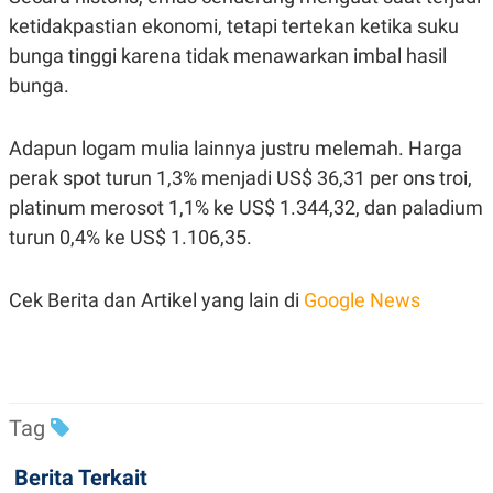
R
T
ketidakpastian ekonomi, tetapi tertekan ketika suku
I
S
bunga tinggi karena tidak menawarkan imbal hasil
I
N
bunga.
G
K
G
Adapun logam mulia lainnya justru melemah. Harga
M
perak spot turun 1,3% menjadi US$ 36,31 per ons troi,
E
D
platinum merosot 1,1% ke US$ 1.344,32, dan paladium
I
A
turun 0,4% ke US$ 1.106,35.
.
I
D
Cek Berita dan Artikel yang lain di
Google News
SITEMAP
PROFILE
TERM
OF
USE
Tag
PEDOMAN
PEMBERITAAN
SIBER
Berita Terkait
PRIVACY