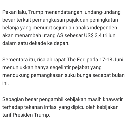
S
A
A
G
T
E
Pekan lalu, Trump menandatangani undang-undang
D
S
besar terkait pemangkasan pajak dan peningkatan
A
T
belanja yang menurut sejumlah analis independen
A
akan menambah utang AS sebesar US$ 3,4 triliun
K
L
O
I
dalam satu dekade ke depan.
N
P
T
S
A
U
Sementara itu, risalah rapat The Fed pada 17-18 Juni
N
S
T
menunjukkan hanya segelintir pejabat yang
V
mendukung pemangkasan suku bunga secepat bulan
ini.
JARINGAN
K
P
Sebagian besar pengambil kebijakan masih khawatir
O
R
terhadap tekanan inflasi yang dipicu oleh kebijakan
N
E
T
S
tarif Presiden Trump.
A
S
N
R
A
E