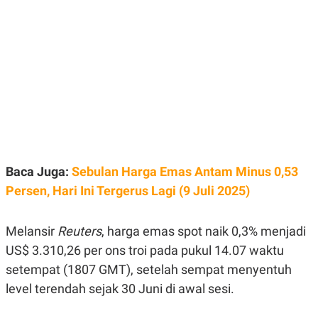
E
E
H
S
A
T
T
Y
A
L
N
E
E
A
N
N
G
A
L
L
I
I
S
S
H
I
S
Baca Juga:
Sebulan Harga Emas Antam Minus 0,53
E
K
X
O
Persen, Hari Ini Tergerus Lagi (9 Juli 2025)
E
L
C
O
U
M
Melansir
Reuters
, harga emas spot naik 0,3% menjadi
T
I
US$ 3.310,26 per ons troi pada pukul 14.07 waktu
V
E
setempat (1807 GMT), setelah sempat menyentuh
C
level terendah sejak 30 Juni di awal sesi.
O
R
N