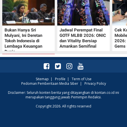
Bukan Hanya Sri
Jadwal Perempat Final
Cek K
Mulyani, Ini Deretan
GOTF MLBB 2026: ONIC
Mobil
Tokoh Indonesia di
dan Vitality Bersiap
2026:
Lembaga Keuangan
Amankan Semifinal
Gems G
Dunia
Sitemap
|
Profile
|
Term of Use
Pedoman Pemberitaan Media Siber
|
Privacy Policy
Promo JSM Superindo
Disclaimer: Seluruh konten berita yang ditayangkan di kontan.co.id ini
merupakan tanggung jawab Pemimpin Redaksi.
7–9 Agustus 2026,
Minyak Goreng
Copyright 2026. All rights reserved
Rp37.900 hingga Buah
Diskon 50%