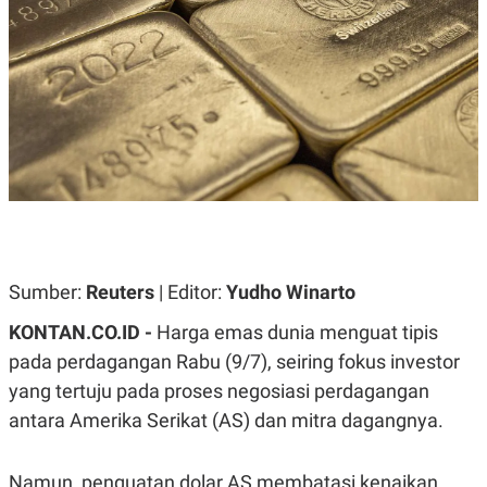
A
A
S
L
I
K
I
E
N
U
D
A
U
N
S
G
T
A
R
N
I
P
I
E
N
L
T
U
E
Sumber:
Reuters
| Editor:
Yudho Winarto
A
R
N
N
KONTAN.CO.ID -
Harga emas dunia menguat tipis
G
A
U
S
pada perdagangan Rabu (9/7), seiring fokus investor
S
I
A
O
yang tertuju pada proses negosiasi perdagangan
H
N
antara Amerika Serikat (AS) dan mitra dagangnya.
A
A
L
P
R
Namun, penguatan dolar AS membatasi kenaikan
E
E