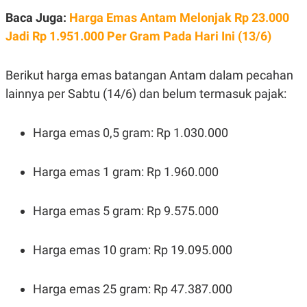
E
R
Baca Juga:
Harga Emas Antam Melonjak Rp 23.000
F
B
Jadi Rp 1.951.000 Per Gram Pada Hari Ini (13/6)
O
U
K
S
U
I
Berikut harga emas batangan Antam dalam pecahan
S
N
E
lainnya per Sabtu (14/6) dan belum termasuk pajak:
S
S
I
N
Harga emas 0,5 gram: Rp 1.030.000
S
I
G
Harga emas 1 gram: Rp 1.960.000
H
T
S
B
Harga emas 5 gram: Rp 9.575.000
T
E
O
L
C
A
K
N
Harga emas 10 gram: Rp 19.095.000
S
J
E
A
T
O
Harga emas 25 gram: Rp 47.387.000
U
N
P