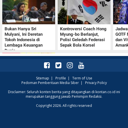
Bukan Hanya Sri
Kontroversi Coach Hong
Jadwal
Mulyani, Ini Deretan
Myung-bo Berlanjut,
GOTF 
Tokoh Indonesia di
Polisi Geledah Federasi
dan Vi
Lembaga Keuangan
Sepak Bola Korsel
Amank
Dunia
Sitemap
|
Profile
|
Term of Use
Pedoman Pemberitaan Media Siber
|
Privacy Policy
Promo JSM Alfamart 7–
Disclaimer: Seluruh konten berita yang ditayangkan di kontan.co.id ini
merupakan tanggung jawab Pemimpin Redaksi.
9 Agustus 2026, Minyak
Goreng 2 Liter Mulai
Copyright 2026. All rights reserved
Rp41.500