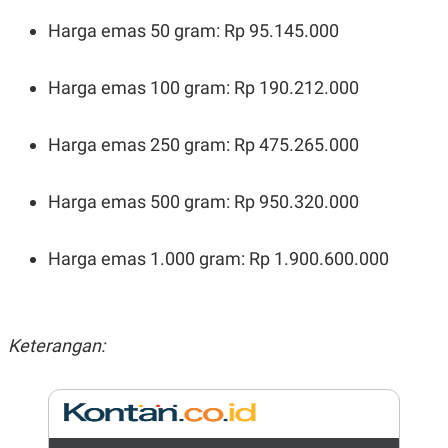
N
S
Harga emas 50 gram: Rp 95.145.000
E
E
W
R
S
E
S
M
Harga emas 100 gram: Rp 190.212.000
E
O
T
N
U
I
Harga emas 250 gram: Rp 475.265.000
P
A
A
K
D
I
Harga emas 500 gram: Rp 950.320.000
V
L
A
S
K
Harga emas 1.000 gram: Rp 1.900.600.000
O
R
P
O
R
Keterangan:
A
S
I
K
N
I
A
L
T