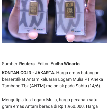
A
A
S
L
I
K
I
E
N
U
D
A
U
N
S
G
T
A
R
N
I
P
I
E
N
L
T
U
E
Sumber:
Reuters
| Editor:
Yudho Winarto
A
R
N
N
KONTAN.CO.ID -
JAKARTA.
Harga emas batangan
G
A
U
S
bersertifikat Antam keluaran Logam Mulia PT Aneka
S
I
Tambang Tbk (ANTM) melonjak pada Sabtu (14/6).
A
O
H
N
A
A
L
Mengutip situs Logam Mulia, harga pecahan satu
P
R
gram emas Antam berada di Rp 1.960.000. Harga
E
E