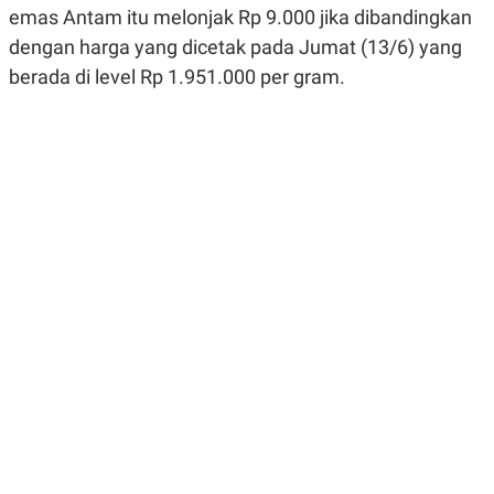
R
G
emas Antam itu melonjak Rp 9.000 jika dibandingkan
S
I
dengan harga yang dicetak pada Jumat (13/6) yang
O
O
N
N
berada di level Rp 1.951.000 per gram.
A
A
L
L
F
I
N
A
N
C
E
Y
C
A
A
N
R
G
I
T
T
E
A
R
H
.
U
.
.
K
L
E
I
S
F