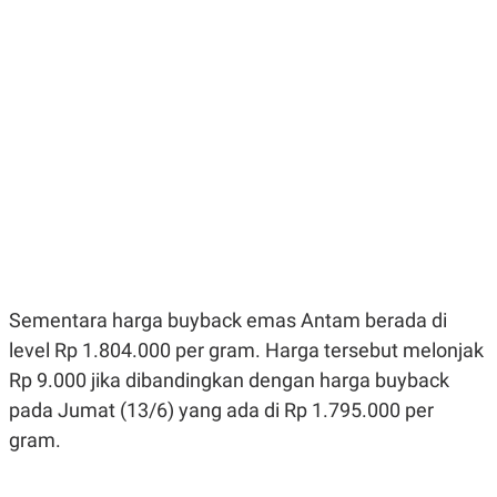
E
E
H
S
A
T
T
Y
A
L
N
E
E
A
N
N
G
A
L
L
I
I
S
S
H
I
S
E
K
X
O
E
L
Sementara harga buyback emas Antam berada di
C
O
U
M
level Rp 1.804.000 per gram. Harga tersebut melonjak
T
I
Rp 9.000 jika dibandingkan dengan harga buyback
V
pada Jumat (13/6) yang ada di Rp 1.795.000 per
E
C
gram.
O
R
N