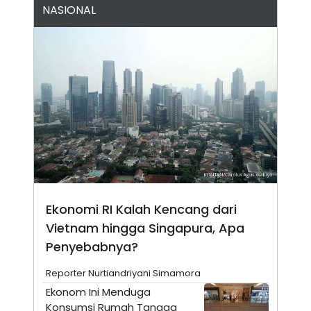
A
I
NASIONAL
S
V
K
E
E
M
E
N
T
E
R
I
A
N
L
E
S
T
A
Ekonomi RI Kalah Kencang dari
R
I
Vietnam hingga Singapura, Apa
Penyebabnya?
KANAL
Reporter Nurtiandriyani Simamora
Ekonom Ini Menduga
P
I
U
M
Konsumsi Rumah Tangga