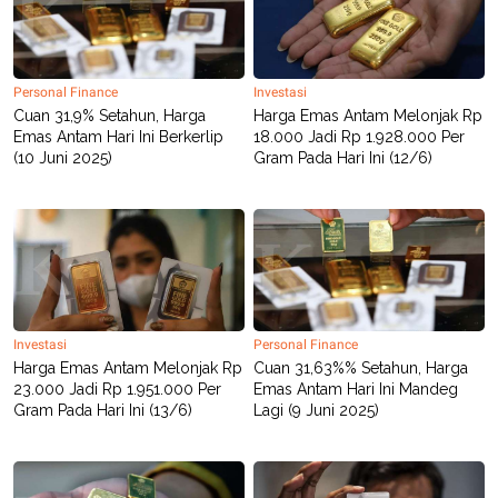
R
T
I
S
I
N
Personal Finance
Investasi
G
Cuan 31,9% Setahun, Harga
Harga Emas Antam Melonjak Rp
K
Emas Antam Hari Ini Berkerlip
18.000 Jadi Rp 1.928.000 Per
G
(10 Juni 2025)
Gram Pada Hari Ini (12/6)
M
E
D
I
A
.
I
D
Investasi
Personal Finance
Harga Emas Antam Melonjak Rp
Cuan 31,63%% Setahun, Harga
SITEMAP
PROFILE
TERM
OF
23.000 Jadi Rp 1.951.000 Per
Emas Antam Hari Ini Mandeg
USE
Gram Pada Hari Ini (13/6)
Lagi (9 Juni 2025)
PEDOMAN
PEMBERITAAN
SIBER
PRIVACY