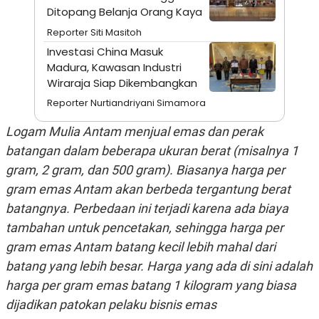
S
A
Ditopang Belanja Orang Kaya
A
G
T
E
Reporter Siti Masitoh
D
S
A
Investasi China Masuk
T
Madura, Kawasan Industri
A
Wiraraja Siap Dikembangkan
K
L
O
I
Reporter Nurtiandriyani Simamora
N
P
T
S
Logam Mulia Antam menjual emas dan perak
A
U
N
S
batangan dalam beberapa ukuran berat (misalnya 1
T
gram, 2 gram, dan 500 gram). Biasanya harga per
V
gram emas Antam akan berbeda tergantung berat
batangnya. Perbedaan ini terjadi karena ada biaya
JARINGAN
tambahan untuk pencetakan, sehingga harga per
K
P
gram emas Antam batang kecil lebih mahal dari
O
R
batang yang lebih besar. Harga yang ada di sini adalah
N
E
T
S
harga per gram emas batang 1 kilogram yang biasa
A
S
N
R
dijadikan patokan pelaku bisnis emas
A
E