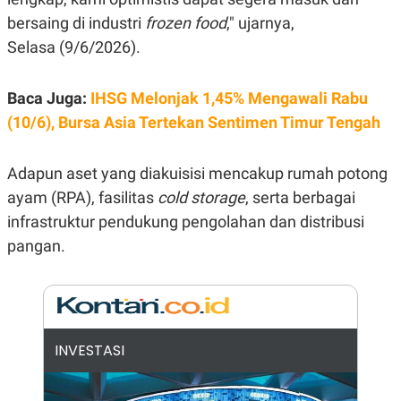
E
R
bersaing di industri
frozen food
," ujarnya,
F
B
Selasa (9/6/2026).
O
U
K
S
U
I
Baca Juga:
IHSG Melonjak 1,45% Mengawali Rabu
S
N
E
(10/6), Bursa Asia Tertekan Sentimen Timur Tengah
S
S
I
N
Adapun aset yang diakuisisi mencakup rumah potong
S
ayam (RPA), fasilitas
cold storage
, serta berbagai
I
G
infrastruktur pendukung pengolahan dan distribusi
H
T
pangan.
S
B
T
E
O
L
C
A
K
N
S
J
INVESTASI
E
A
T
O
U
N
P