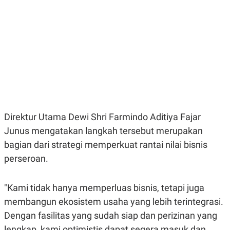
E
E
H
S
A
T
T
Y
A
L
N
E
E
A
N
N
G
A
L
L
I
I
S
S
H
I
S
Direktur Utama Dewi Shri Farmindo Aditiya Fajar
E
K
Junus mengatakan langkah tersebut merupakan
X
O
E
L
bagian dari strategi memperkuat rantai nilai bisnis
C
O
perseroan.
U
M
T
I
V
"Kami tidak hanya memperluas bisnis, tetapi juga
E
C
membangun ekosistem usaha yang lebih terintegrasi.
O
Dengan fasilitas yang sudah siap dan perizinan yang
R
N
lengkap, kami optimistis dapat segera masuk dan