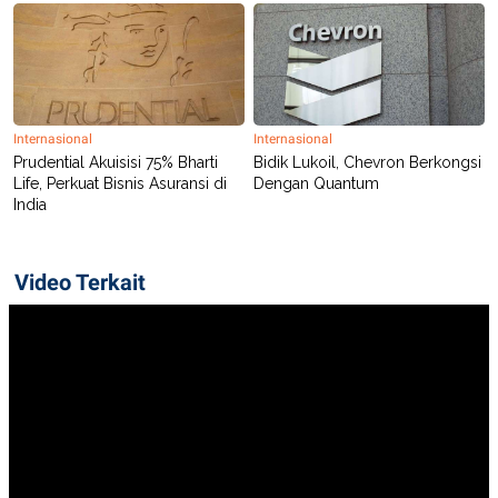
POLICY
Internasional
Internasional
Prudential Akuisisi 75% Bharti
Bidik Lukoil, Chevron Berkongsi
Life, Perkuat Bisnis Asuransi di
Dengan Quantum
India
Video Terkait