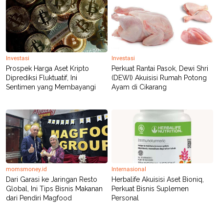
R
T
I
S
I
N
G
K
Investasi
Investasi
G
Prospek Harga Aset Kripto
Perkuat Rantai Pasok, Dewi Shri
M
Diprediksi Fluktuatif, Ini
(DEWI) Akuisisi Rumah Potong
E
Sentimen yang Membayangi
Ayam di Cikarang
D
I
A
.
I
D
SITEMAP
PROFILE
TERM
momsmoney.id
Internasional
OF
USE
Dari Garasi ke Jaringan Resto
Herbalife Akuisisi Aset Bioniq,
Global, Ini Tips Bisnis Makanan
Perkuat Bisnis Suplemen
PEDOMAN
dari Pendiri Magfood
Personal
PEMBERITAAN
SIBER
PRIVACY