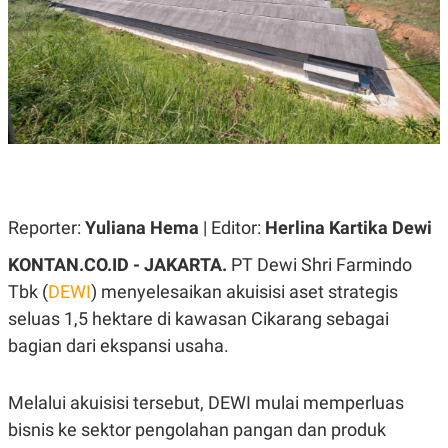
A
A
S
L
I
K
I
E
N
U
D
A
U
N
S
G
T
A
R
N
I
P
I
Reporter:
Yuliana Hema
| Editor:
Herlina Kartika Dewi
E
N
L
T
U
E
KONTAN.CO.ID - JAKARTA.
PT Dewi Shri Farmindo
A
R
Tbk (
DEWI
) menyelesaikan akuisisi aset strategis
N
N
G
A
seluas 1,5 hektare di kawasan Cikarang sebagai
U
S
S
I
bagian dari ekspansi usaha.
A
O
H
N
A
A
Melalui akuisisi tersebut, DEWI mulai memperluas
L
bisnis ke sektor pengolahan pangan dan produk
P
R
E
E