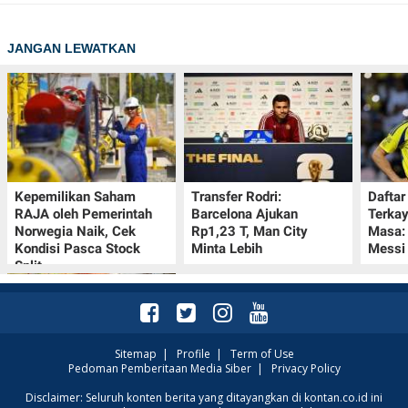
JANGAN LEWATKAN
Kepemilikan Saham
Transfer Rodri:
Daftar
RAJA oleh Pemerintah
Barcelona Ajukan
Terka
Norwegia Naik, Cek
Rp1,23 T, Man City
Masa:
Kondisi Pasca Stock
Minta Lebih
Messi
Split
Sitemap
|
Profile
|
Term of Use
Pedoman Pemberitaan Media Siber
|
Privacy Policy
Promo Superindo 10–13
Disclaimer: Seluruh konten berita yang ditayangkan di kontan.co.id ini