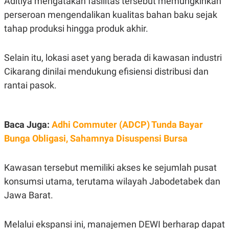
Aditiya mengatakan fasilitas tersebut memungkinkan
S
A
A
G
perseroan mengendalikan kualitas bahan baku sejak
T
E
tahap produksi hingga produk akhir.
D
S
A
T
A
Selain itu, lokasi aset yang berada di kawasan industri
K
L
Cikarang dinilai mendukung efisiensi distribusi dan
O
I
N
P
rantai pasok.
T
S
A
U
N
S
T
V
Baca Juga:
Adhi Commuter (ADCP) Tunda Bayar
Bunga Obligasi, Sahamnya Disuspensi Bursa
JARINGAN
Kawasan tersebut memiliki akses ke sejumlah pusat
K
P
konsumsi utama, terutama wilayah Jabodetabek dan
O
R
N
E
Jawa Barat.
T
S
A
S
N
R
Melalui ekspansi ini, manajemen DEWI berharap dapat
A
E