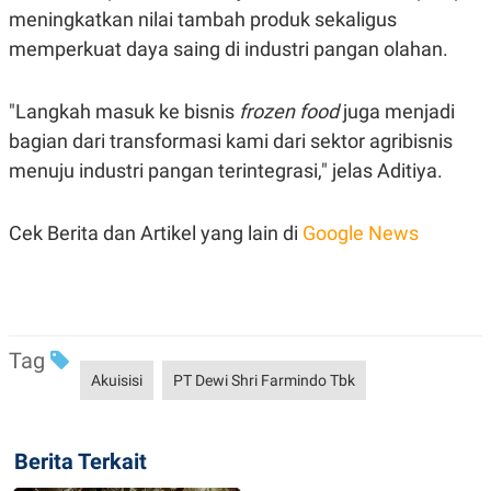
C
L
meningkatkan nilai tambah produk sekaligus
A
E
D
A
memperkuat daya saing di industri pangan olahan.
E
S
M
E
Y
.
"Langkah masuk ke bisnis
frozen food
juga menjadi
I
D
bagian dari transformasi kami dari sektor agribisnis
L
K
menuju industri pangan terintegrasi," jelas Aditiya.
A
I
N
N
G
E
G
R
Cek Berita dan Artikel yang lain di
Google News
A
J
N
A
A
E
N
M
C
I
E
T
T
E
Tag
A
N
Akuisisi
PT Dewi Shri Farmindo Tbk
K
E
A
P
D
A
V
Berita Terkait
P
E
E
R