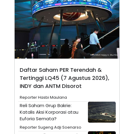
N
S
E
E
W
R
S
E
S
M
E
O
T
N
U
I
P
A
A
K
D
I
V
L
A
Daftar Saham PER Terendah &
S
K
Tertinggi LQ45 (7 Agustus 2026),
O
INDY dan ANTM Disorot
R
P
O
Reporter Hasbi Maulana
R
A
Reli Saham Grup Bakrie:
S
Katalis Aksi Korporasi atau
I
Euforia Semata?
K
N
I
A
Reporter Sugeng Adji Soenarso
L
T