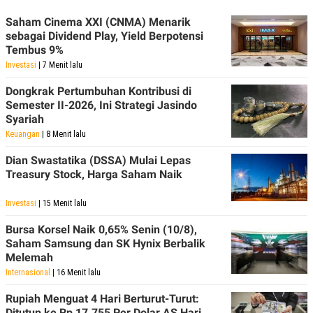
Saham Cinema XXI (CNMA) Menarik
sebagai Dividend Play, Yield Berpotensi
Tembus 9%
Investasi
| 7 Menit lalu
Dongkrak Pertumbuhan Kontribusi di
Semester II-2026, Ini Strategi Jasindo
Syariah
Keuangan
| 8 Menit lalu
Dian Swastatika (DSSA) Mulai Lepas
Treasury Stock, Harga Saham Naik
Investasi
| 15 Menit lalu
Bursa Korsel Naik 0,65% Senin (10/8),
Saham Samsung dan SK Hynix Berbalik
Melemah
Internasional
| 16 Menit lalu
Rupiah Menguat 4 Hari Berturut-Turut:
Ditutup ke Rp 17.755 Per Dolar AS Hari