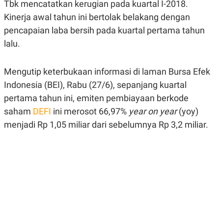
Tbk mencatatkan kerugian pada kuartal I-2018.
A
A
S
L
Kinerja awal tahun ini bertolak belakang dengan
I
pencapaian laba bersih pada kuartal pertama tahun
K
I
lalu.
E
N
U
D
A
U
N
S
Mengutip keterbukaan informasi di laman Bursa Efek
G
T
A
R
Indonesia (BEI), Rabu (27/6), sepanjang kuartal
N
I
pertama tahun ini, emiten pembiayaan berkode
P
I
saham
DEFI
ini merosot 66,97%
year on year
(yoy)
E
N
L
T
menjadi Rp 1,05 miliar dari sebelumnya Rp 3,2 miliar.
U
E
A
R
N
N
G
A
U
S
S
I
A
O
H
N
A
A
L
P
R
E
E