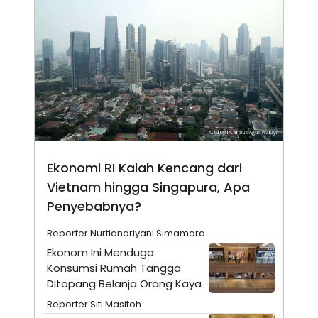
N
S
E
E
W
R
S
E
S
M
E
O
T
N
U
I
P
A
A
K
D
I
V
L
A
Ekonomi RI Kalah Kencang dari
S
K
Vietnam hingga Singapura, Apa
O
R
Penyebabnya?
P
O
Reporter Nurtiandriyani Simamora
R
A
Ekonom Ini Menduga
S
Konsumsi Rumah Tangga
I
Ditopang Belanja Orang Kaya
K
N
I
A
Reporter Siti Masitoh
L
T