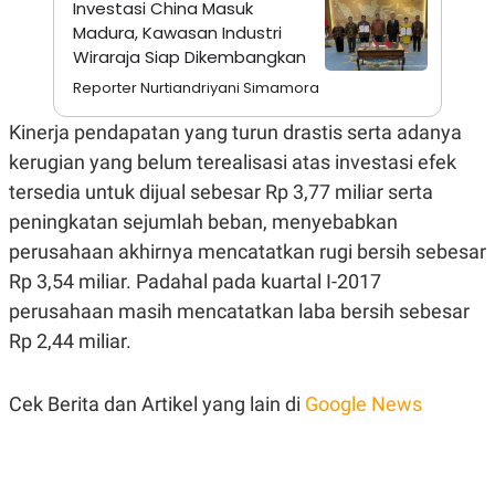
Investasi China Masuk
A
I
S
V
Madura, Kawasan Industri
K
E
Wiraraja Siap Dikembangkan
E
M
Reporter Nurtiandriyani Simamora
E
N
Kinerja pendapatan yang turun drastis serta adanya
T
E
kerugian yang belum terealisasi atas investasi efek
R
I
tersedia untuk dijual sebesar Rp 3,77 miliar serta
A
peningkatan sejumlah beban, menyebabkan
N
L
perusahaan akhirnya mencatatkan rugi bersih sebesar
E
Rp 3,54 miliar. Padahal pada kuartal I-2017
S
T
perusahaan masih mencatatkan laba bersih sebesar
A
R
Rp 2,44 miliar.
I
Cek Berita dan Artikel yang lain di
Google News
KANAL
P
I
U
M