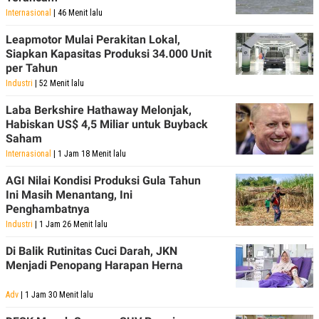
R
T
Internasional
| 46 Menit lalu
I
S
Leapmotor Mulai Perakitan Lokal,
I
N
Siapkan Kapasitas Produksi 34.000 Unit
G
per Tahun
K
Industri
| 52 Menit lalu
G
M
Laba Berkshire Hathaway Melonjak,
E
Habiskan US$ 4,5 Miliar untuk Buyback
D
Saham
I
A
Internasional
| 1 Jam 18 Menit lalu
.
I
AGI Nilai Kondisi Produksi Gula Tahun
D
Ini Masih Menantang, Ini
Penghambatnya
Industri
| 1 Jam 26 Menit lalu
SITEMAP
PROFILE
TERM
OF
Di Balik Rutinitas Cuci Darah, JKN
USE
Menjadi Penopang Harapan Herna
PEDOMAN
PEMBERITAAN
Adv
| 1 Jam 30 Menit lalu
SIBER
PRIVACY