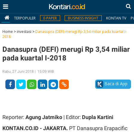
TERPOPULER
E-PAPER
BUSINESS INSIGHT
KONTAN TV
P
Home
>
investasi
>
Danasupra (DEFI) merugi Rp 3,54 miliar pada kuartal I-
2018
MY
Danasupra (DEFI) merugi Rp 3,54 miliar
KONTAN
pada kuartal I-2018
Daftar
Rabu, 27 Juni 2018 | 15:09 WIB
Masuk
Baca di App
BERITA
I
N
N
A
Reporter:
Agung Jatmiko
| Editor:
Dupla Kartini
V
S
E
I
KONTAN.CO.ID - JAKARTA.
PT Danasupra Erapacific
S
O
T
N