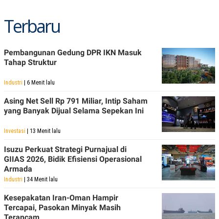
C
L
A
E
D
A
Terbaru
E
S
M
E
Y
.
I
Pembangunan Gedung DPR IKN Masuk
D
Tahap Struktur
L
K
A
I
Industri
| 6 Menit lalu
N
N
G
E
Asing Net Sell Rp 791 Miliar, Intip Saham
G
R
A
J
yang Banyak Dijual Selama Sepekan Ini
N
A
A
E
Investasi
| 13 Menit lalu
N
M
C
I
E
T
Isuzu Perkuat Strategi Purnajual di
T
E
GIIAS 2026, Bidik Efisiensi Operasional
A
N
Armada
K
Industri
| 34 Menit lalu
E
A
P
D
Kesepakatan Iran-Oman Hampir
A
V
Tercapai, Pasokan Minyak Masih
P
E
E
R
Terancam