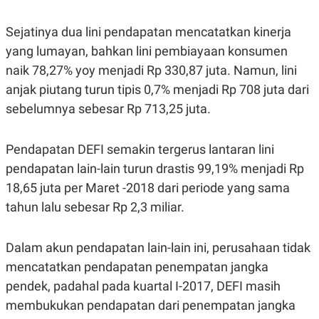
E
E
H
S
A
T
Sejatinya dua lini pendapatan mencatatkan kinerja
T
Y
A
L
yang lumayan, bahkan lini pembiayaan konsumen
N
E
naik 78,27% yoy menjadi Rp 330,87 juta. Namun, lini
E
A
N
N
anjak piutang turun tipis 0,7% menjadi Rp 708 juta dari
G
A
sebelumnya sebesar Rp 713,25 juta.
L
L
I
I
S
S
H
I
Pendapatan DEFI semakin tergerus lantaran lini
S
pendapatan lain-lain turun drastis 99,19% menjadi Rp
E
K
X
O
18,65 juta per Maret -2018 dari periode yang sama
E
L
tahun lalu sebesar Rp 2,3 miliar.
C
O
U
M
T
I
Dalam akun pendapatan lain-lain ini, perusahaan tidak
V
mencatatkan pendapatan penempatan jangka
E
C
pendek, padahal pada kuartal I-2017, DEFI masih
O
R
membukukan pendapatan dari penempatan jangka
N