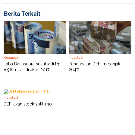
S
A
A
G
T
E
Berita Terkait
D
S
A
T
A
K
L
O
I
N
P
T
S
A
U
Keuangan
Investasi
N
S
Laba Danasupra susut jadi Rp
Pendapatan DEFI melonjak
T
8,96 miliar di akhir 2017
264%
V
JARINGAN
Investasi
K
P
DEFI akan stock split 1:10
O
R
N
E
T
S
A
S
N
R
A
E