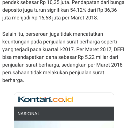
E
pendek sebesar Rp 10,35 juta. Pendapatan dari bunga
R
deposito juga turun signifikan 54,12% dari Rp 36,36
F
B
juta menjadi Rp 16,68 juta per Maret 2018.
O
U
K
S
U
I
S
N
Selain itu, perseroan juga tidak mencatatkan
E
S
keuntungan pada penjualan surat berharga seperti
S
yang terjadi pada kuartal I-2017. Per Maret 2017, DEFI
I
N
bisa mendapatkan dana sebesar Rp 5,22 miliar dari
S
I
penjualan surat berharga, sedangkan per Maret 2018
G
perusahaan tidak melakukan penjualan surat
H
T
berharga.
S
B
T
E
O
L
C
A
K
N
S
J
E
A
NASIONAL
T
O
U
N
P