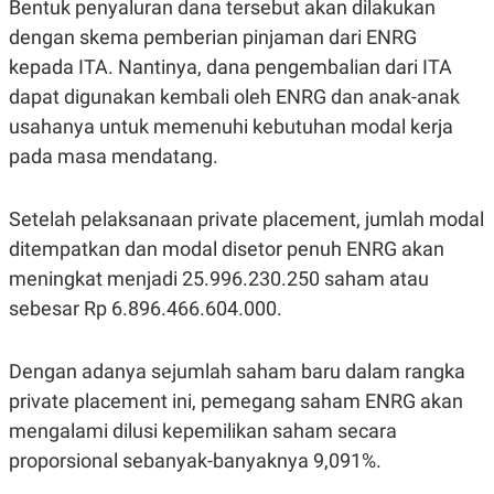
Bentuk penyaluran dana tersebut akan dilakukan
S
A
A
G
dengan skema pemberian pinjaman dari ENRG
T
E
D
S
kepada ITA. Nantinya, dana pengembalian dari ITA
A
T
dapat digunakan kembali oleh ENRG dan anak-anak
A
usahanya untuk memenuhi kebutuhan modal kerja
K
L
pada masa mendatang.
O
I
N
P
T
S
A
U
Setelah pelaksanaan private placement, jumlah modal
N
S
T
ditempatkan dan modal disetor penuh ENRG akan
V
meningkat menjadi 25.996.230.250 saham atau
sebesar Rp 6.896.466.604.000.
JARINGAN
Dengan adanya sejumlah saham baru dalam rangka
K
P
O
R
private placement ini, pemegang saham ENRG akan
N
E
T
S
mengalami dilusi kepemilikan saham secara
A
S
proporsional sebanyak-banyaknya 9,091%.
N
R
A
E