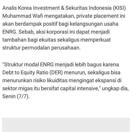
C
L
A
E
Analis Korea Investment & Sekuritas Indonesia (KISI)
D
A
Muhammad Wafi mengatakan, private placement ini
E
S
M
E
akan berdampak positif bagi kelangsungan usaha
Y
.
I
ENRG. Sebab, aksi korporasi ini dapat menjadi
D
tambahan bagi ekuitas sekaligus memperkuat
L
K
A
I
struktur permodalan perusahaan.
N
N
G
E
G
R
"Struktur modal ENRG menjadi lebih bagus karena
A
J
N
A
Debt to Equity Ratio (DER) menurun, sekaligus bisa
A
E
N
M
menurunkan risiko likuiditas mengingat ekspansi di
C
I
sektor migas itu bersifat capital intensive," ungkap dia,
E
T
T
E
Senin (7/7).
A
N
K
E
A
P
D
A
V
P
E
E
R