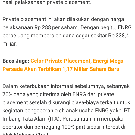
E
hasil pelaksanaan private placement.
R
F
B
Private placement ini akan dilakukan dengan harga
O
U
K
S
pelaksanaan Rp 288 per saham. Dengan begitu, ENRG
U
I
S
N
berpeluang memperoleh dana segar sekitar Rp 338,4
E
S
miliar.
S
I
N
Baca Juga:
Gelar Private Placement, Energi Mega
S
I
Persada Akan Terbitkan 1,17 Miliar Saham Baru
G
H
T
Dalam keterbukaan informasi sebelumnya, sebanyak
S
B
70% dana yang diterima oleh ENRG dari private
T
E
O
L
placement setelah dikurangi biaya-biaya terkait untuk
C
A
K
N
kegiatan pengeboran oleh anak usaha ENRG yakni PT
S
J
Imbang Tata Alam (ITA). Perusahaan ini merupakan
E
A
T
O
operator dan pemegang 100% partisipasi interest di
U
N
P
Blok Malacca Strait.