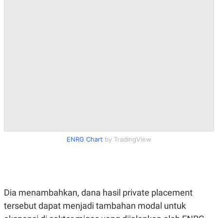
R
T
I
S
I
N
G
K
G
M
E
D
I
A
.
I
D
ENRG Chart
by TradingView
SITEMAP
PROFILE
TERM
OF
USE
PEDOMAN
Dia menambahkan, dana hasil private placement
PEMBERITAAN
tersebut dapat menjadi tambahan modal untuk
SIBER
PRIVACY