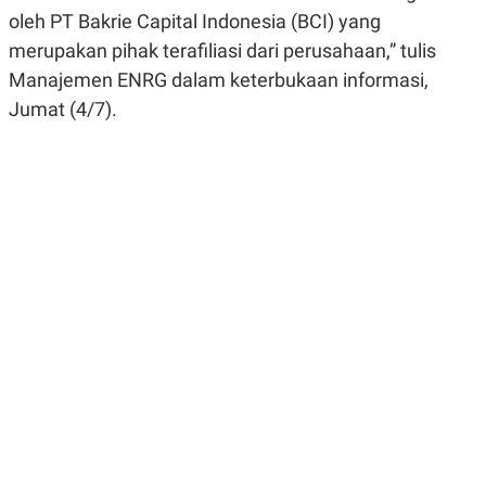
R
G
oleh PT Bakrie Capital Indonesia (BCI) yang
S
I
O
O
merupakan pihak terafiliasi dari perusahaan,” tulis
N
N
Manajemen ENRG dalam keterbukaan informasi,
A
A
L
L
Jumat (4/7).
F
I
N
A
N
C
E
Y
C
A
A
N
R
G
I
T
T
E
A
R
H
.
U
.
.
K
L
E
I
S
F