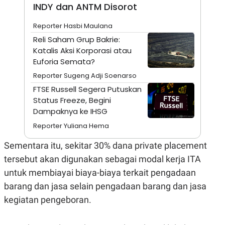
A
I
INDY dan ANTM Disorot
S
V
K
E
Reporter Hasbi Maulana
E
M
Reli Saham Grup Bakrie:
E
Katalis Aksi Korporasi atau
N
T
Euforia Semata?
E
Reporter Sugeng Adji Soenarso
R
I
FTSE Russell Segera Putuskan
A
Status Freeze, Begini
N
Dampaknya ke IHSG
L
E
Reporter Yuliana Hema
S
T
Sementara itu, sekitar 30% dana private placement
A
R
tersebut akan digunakan sebagai modal kerja ITA
I
untuk membiayai biaya-biaya terkait pengadaan
barang dan jasa selain pengadaan barang dan jasa
KANAL
kegiatan pengeboran.
P
I
U
M