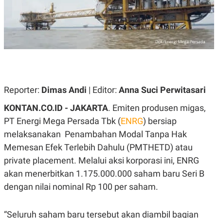
A
A
S
L
I
K
I
E
N
U
D
A
U
N
S
G
T
A
R
Reporter:
Dimas Andi
| Editor:
Anna Suci Perwitasari
N
I
P
I
KONTAN.CO.ID - JAKARTA
. Emiten produsen migas,
E
N
L
T
PT Energi Mega Persada Tbk (
ENRG
) bersiap
U
E
melaksanakan Penambahan Modal Tanpa Hak
A
R
N
N
Memesan Efek Terlebih Dahulu (PMTHETD) atau
G
A
U
S
private placement. Melalui aksi korporasi ini, ENRG
S
I
A
O
akan menerbitkan 1.175.000.000 saham baru Seri B
H
N
dengan nilai nominal Rp 100 per saham.
A
A
L
P
R
“Seluruh saham baru tersebut akan diambil bagian
E
E