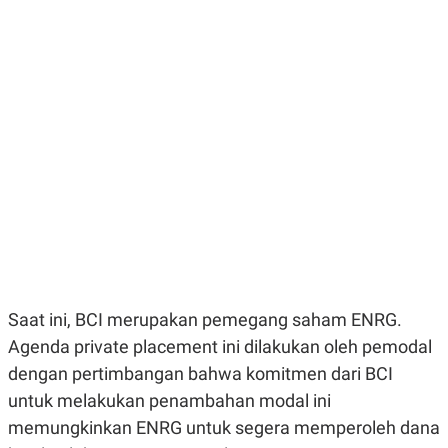
E
E
H
S
A
T
T
Y
A
L
N
E
E
A
N
N
G
A
L
L
I
I
S
S
H
I
S
E
K
X
O
E
L
C
O
U
M
Saat ini, BCI merupakan pemegang saham ENRG.
T
I
Agenda private placement ini dilakukan oleh pemodal
V
dengan pertimbangan bahwa komitmen dari BCI
E
C
untuk melakukan penambahan modal ini
O
R
memungkinkan ENRG untuk segera memperoleh dana
N