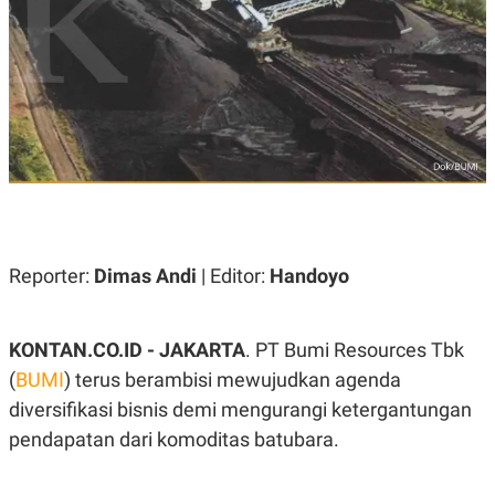
A
A
S
L
I
K
I
E
N
U
D
A
U
N
S
G
T
A
R
N
I
P
I
E
N
L
T
Reporter:
Dimas Andi
| Editor:
Handoyo
U
E
A
R
N
N
G
A
KONTAN.CO.ID - JAKARTA
. PT Bumi Resources Tbk
U
S
S
I
(
BUMI
) terus berambisi mewujudkan agenda
A
O
diversifikasi bisnis demi mengurangi ketergantungan
H
N
A
A
pendapatan dari komoditas batubara.
L
P
R
E
E