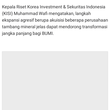
R
T
I
Kepala Riset Korea Investment & Sekuritas Indonesia
S
(KISI) Muhammad Wafi mengatakan, langkah
I
N
ekspansi agresif berupa akuisisi beberapa perusahaan
G
tambang mineral jelas dapat mendorong transformasi
K
G
jangka panjang bagi BUMI.
M
E
D
I
A
.
I
D
SITEMAP
PROFILE
TERM
OF
USE
PEDOMAN
PEMBERITAAN
SIBER
PRIVACY