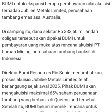
S
A
BUMI untuk ekspansi berupa pembayaran nilai akuisisi
A
G
T
E
terhadap Jubilee Metals Limited, perusahaan
D
S
tambang emas asal Australia.
A
T
A
Di samping itu, dana sekitar Rp 333,60 miliar dari
K
L
O
I
obligasi tersebut akan dipakai BUMI untuk
N
P
T
S
pembayaran uang muka atas rencana akuisisi PT
A
U
Laman Mining, perusahaan tambang bauksit di
N
S
T
Indonesia.
V
Direktur Bumi Resources Rio Supin menambahkan,
JARINGAN
proses akuisisi Jubilee Metals Limited telah
K
P
berlangsung sejak awal 2025. Pihak BUMI akan
O
R
mengakuisisi maksimal 65% saham perusahaan
N
E
T
S
tambang yang berbasis di Queensland tersebut.
A
S
N
R
Setelah itu, BUMI belum memiliki rencana untuk
A
E