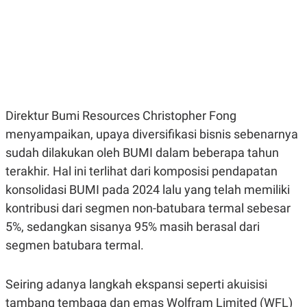
E
E
H
S
A
T
T
Y
A
L
N
E
E
A
N
N
G
A
L
L
Direktur Bumi Resources Christopher Fong
I
I
S
S
menyampaikan, upaya diversifikasi bisnis sebenarnya
H
I
S
sudah dilakukan oleh BUMI dalam beberapa tahun
E
K
terakhir. Hal ini terlihat dari komposisi pendapatan
X
O
konsolidasi BUMI pada 2024 lalu yang telah memiliki
E
L
C
O
kontribusi dari segmen non-batubara termal sebesar
U
M
T
5%, sedangkan sisanya 95% masih berasal dari
I
segmen batubara termal.
V
E
C
O
Seiring adanya langkah ekspansi seperti akuisisi
R
N
tambang tembaga dan emas Wolfram Limited (WFL)