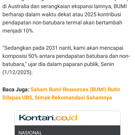
E
di Australia dan serangkaian ekspansi lainnya, BUMI
R
berharap dalam waktu dekat atau 2025 kontribusi
F
B
O
U
pendapatan non-batubara termal akan bertambah
K
S
U
I
menjadi 10%.
S
N
E
S
"Sedangkan pada 2031 nanti, kami akan mencapai
S
I
komposisi 50% antara pendapatan batubara dan non-
N
S
batubara," ujar dia dalam paparan publik, Senin
I
(1/12/2025).
G
H
T
Baca Juga:
Saham Bumi Resources (BUMI) Rutin
S
B
T
E
Dilepas UBS, Simak Rekomendasi Sahamnya
O
L
C
A
K
N
S
J
E
A
T
O
U
N
NASIONAL
P