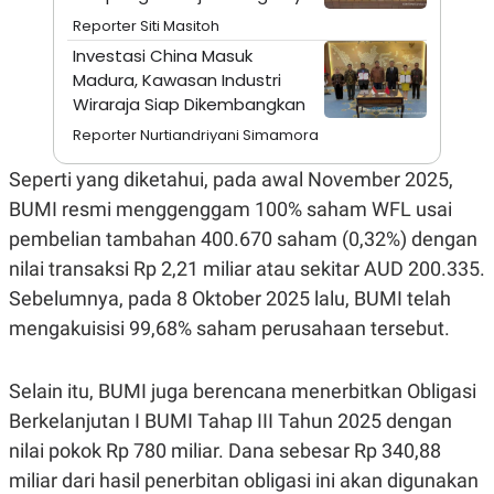
A
I
Reporter Siti Masitoh
S
V
K
E
Investasi China Masuk
E
Madura, Kawasan Industri
M
E
Wiraraja Siap Dikembangkan
N
T
Reporter Nurtiandriyani Simamora
E
R
Seperti yang diketahui, pada awal November 2025,
I
A
BUMI resmi menggenggam 100% saham WFL usai
N
pembelian tambahan 400.670 saham (0,32%) dengan
L
E
nilai transaksi Rp 2,21 miliar atau sekitar AUD 200.335.
S
Sebelumnya, pada 8 Oktober 2025 lalu, BUMI telah
T
A
mengakuisisi 99,68% saham perusahaan tersebut.
R
I
Selain itu, BUMI juga berencana menerbitkan Obligasi
KANAL
Berkelanjutan I BUMI Tahap III Tahun 2025 dengan
nilai pokok Rp 780 miliar. Dana sebesar Rp 340,88
P
I
miliar dari hasil penerbitan obligasi ini akan digunakan
U
M