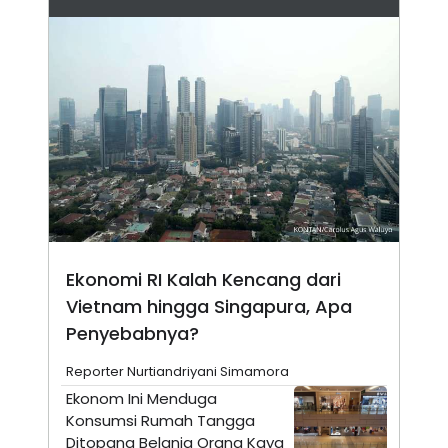
N
S
E
E
W
R
S
E
S
M
E
O
T
N
U
I
P
A
A
K
D
I
V
L
A
S
K
O
Ekonomi RI Kalah Kencang dari
R
P
Vietnam hingga Singapura, Apa
O
Penyebabnya?
R
A
S
Reporter Nurtiandriyani Simamora
I
Ekonom Ini Menduga
K
N
Konsumsi Rumah Tangga
I
A
L
T
Ditopang Belanja Orang Kaya