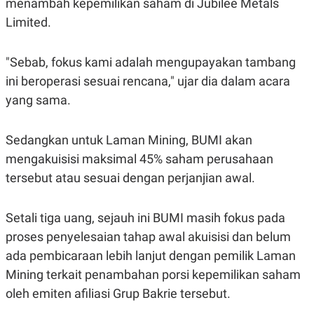
menambah kepemilikan saham di Jubilee Metals
C
L
A
E
Limited.
D
A
E
S
M
E
Y
.
"Sebab, fokus kami adalah mengupayakan tambang
I
ini beroperasi sesuai rencana," ujar dia dalam acara
D
yang sama.
L
K
A
I
N
N
G
E
Sedangkan untuk Laman Mining, BUMI akan
G
R
A
J
mengakuisisi maksimal 45% saham perusahaan
N
A
tersebut atau sesuai dengan perjanjian awal.
A
E
N
M
C
I
E
T
Setali tiga uang, sejauh ini BUMI masih fokus pada
T
E
A
N
proses penyelesaian tahap awal akuisisi dan belum
K
ada pembicaraan lebih lanjut dengan pemilik Laman
E
A
Mining terkait penambahan porsi kepemilikan saham
P
D
A
V
oleh emiten afiliasi Grup Bakrie tersebut.
P
E
E
R