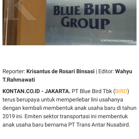
A
A
S
L
I
K
I
E
N
U
D
A
U
N
S
G
T
A
R
N
I
P
I
E
N
Reporter:
Krisantus de Rosari Binsasi
| Editor:
Wahyu
L
T
T.Rahmawati
U
E
A
R
N
N
KONTAN.CO.ID - JAKARTA.
PT Blue Bird Tbk (
BIRD
)
G
A
terus berupaya untuk memperlebar lini usahanya
U
S
S
I
dengan kembali membentuk anak usaha baru di tahun
A
O
H
N
2019 ini. Emiten sektor transportasi ini membentuk
A
A
anak usaha baru bernama PT Trans Antar Nusabird.
L
P
R
E
E