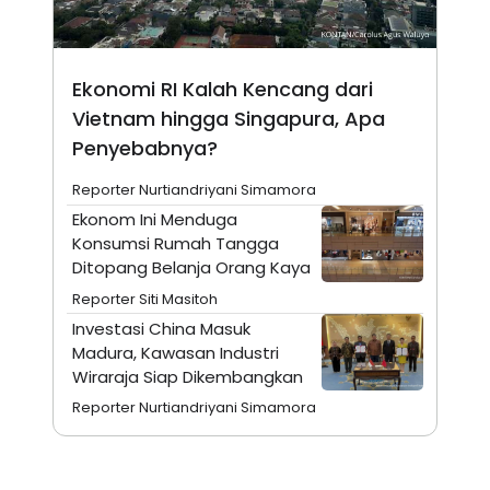
A
I
S
V
K
E
E
M
Ekonomi RI Kalah Kencang dari
E
N
Vietnam hingga Singapura, Apa
T
Penyebabnya?
E
R
I
Reporter Nurtiandriyani Simamora
A
N
Ekonom Ini Menduga
Konsumsi Rumah Tangga
L
E
Ditopang Belanja Orang Kaya
S
Reporter Siti Masitoh
T
A
Investasi China Masuk
R
Madura, Kawasan Industri
I
Wiraraja Siap Dikembangkan
Reporter Nurtiandriyani Simamora
KANAL
P
I
U
M