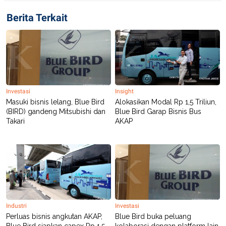
S
A
A
G
Berita Terkait
T
E
D
S
A
T
A
K
L
O
I
N
P
T
S
Investasi
Insight
A
U
Masuki bisnis lelang, Blue Bird
Alokasikan Modal Rp 1,5 Triliun,
N
S
(BIRD) gandeng Mitsubishi dan
Blue Bird Garap Bisnis Bus
T
V
Takari
AKAP
JARINGAN
K
P
O
R
N
E
T
S
A
S
Industri
Investasi
N
R
Perluas bisnis angkutan AKAP,
Blue Bird buka peluang
A
E
Blue Bird siapkan capex Rp 1,5
kolaborasi dengan platform lain