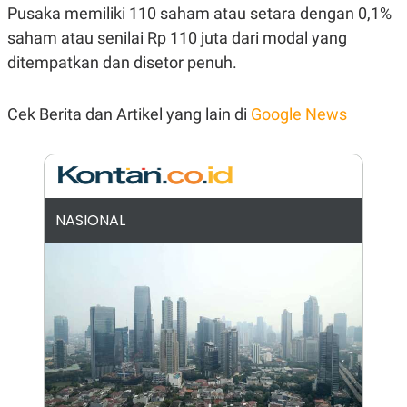
Pusaka memiliki 110 saham atau setara dengan 0,1%
N
S
E
E
saham atau senilai Rp 110 juta dari modal yang
W
R
S
E
ditempatkan dan disetor penuh.
S
M
E
O
T
N
Cek Berita dan Artikel yang lain di
Google News
U
I
P
A
A
K
D
I
V
L
A
S
NASIONAL
K
O
R
P
O
R
A
S
I
K
N
I
A
L
T