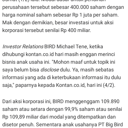
E
R
perusahaan tersebut sebesar 400.000 saham dengan
F
B
harga nominal saham sebesar Rp 1 juta per saham.
O
U
Mak dengan demikian, besar investasi untuk aksi
K
S
U
I
korporasi tersebut senilai Rp 400 miliar.
S
N
E
S
S
Investor Relations
BIRD Michael Tene, ketika
I
dihubungi kontan.co.id hari masih enggan merinci
N
S
bisnis anak usaha ini. "Mohon maaf untuk topik ini
I
G
saya belum bisa
disclose
dulu. Ya, masih sebatas
H
informasi yang ada di keterbukaan informasi itu dulu
T
saja," paparnya kepada Kontan.co.id, hari ini (4/2).
S
B
T
E
O
L
C
A
Dari aksi korporasi ini, BIRD menggenggam 109.890
K
N
S
J
saham atau setara dengan 99,9% saham atau senilai
E
A
Rp 109,89 miliar dari modal yang ditempatkan dan
T
O
U
N
disetor penuh. Sementara anak usahanya PT Big Bird
P