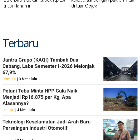
C
L
triliun tahun ini
di luar Gojek
A
E
D
A
E
S
M
E
Y
.
I
D
Terbaru
L
K
A
I
N
N
Jantra Grupo (KAQI) Tambah Dua
G
E
G
R
Cabang, Laba Semester I-2026 Melonjak
A
J
67,9%
N
A
Investasi
| 3 Menit lalu
A
E
N
M
C
I
Petani Tebu Minta HPP Gula Naik
E
T
Menjadi Rp16.875 per Kg, Apa
T
E
Alasannya?
A
N
K
Industri
| 4 Menit lalu
E
A
Teknologi Keselamatan Jadi Arah Baru
P
D
Persaingan Industri Otomotif
A
V
P
E
E
R