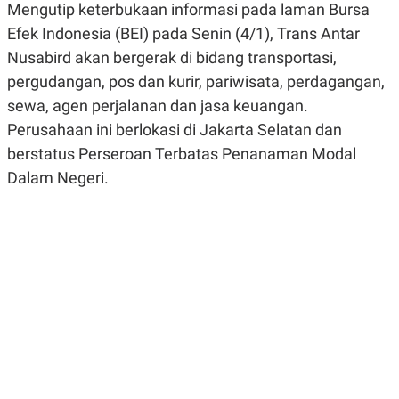
Mengutip keterbukaan informasi pada laman Bursa
R
G
S
I
Efek Indonesia (BEI) pada Senin (4/1), Trans Antar
O
O
N
N
Nusabird akan bergerak di bidang transportasi,
A
A
pergudangan, pos dan kurir, pariwisata, perdagangan,
L
L
F
sewa, agen perjalanan dan jasa keuangan.
I
N
Perusahaan ini berlokasi di Jakarta Selatan dan
A
berstatus Perseroan Terbatas Penanaman Modal
N
C
Dalam Negeri.
E
Y
C
A
A
N
R
G
I
T
T
E
A
R
H
.
U
.
.
K
L
E
I
S
F