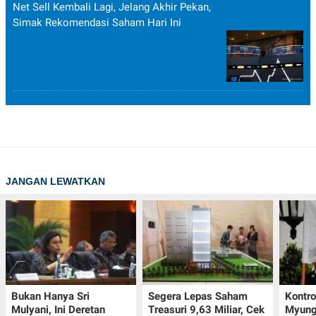
Net Sell Kembali Lagi, Jelang Akhir Pekan,
Simak Rekomendasi Saham Hari Ini
JANGAN LEWATKAN
Bukan Hanya Sri
Segera Lepas Saham
Kontr
Mulyani, Ini Deretan
Treasuri 9,63 Miliar, Cek
Myung-