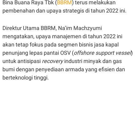
Bina Buana Raya Tbk (
BBRM
) terus melakukan
A
A
S
L
pembenahan dan upaya strategis di tahun 2022 ini.
I
K
I
E
N
Direktur Utama BBRM, Na’im Machzyumi
U
D
mengatakan, upaya manajemen di tahun 2022 ini
A
U
N
S
akan tetap fokus pada segmen bisnis jasa kapal
G
T
A
R
penunjang lepas pantai OSV (
offshore support vessel
)
N
I
untuk antisipasi
recovery
industri minyak dan gas
P
I
bumi dengan penyediaan armada yang efisien dan
E
N
L
T
berteknologi tinggi.
U
E
A
R
N
N
G
A
U
S
S
I
A
O
H
N
A
A
L
P
R
E
E