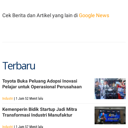
C
L
A
E
D
A
Cek Berita dan Artikel yang lain di
Google News
E
S
M
E
Y
.
I
D
L
K
A
I
N
N
G
E
G
R
Terbaru
A
J
N
A
A
E
N
M
Toyota Buka Peluang Adopsi Inovasi
C
I
E
T
Pelajar untuk Operasional Perusahaan
T
E
A
N
Industri
| 1 Jam 52 Menit lalu
K
E
A
Kemenperin Bidik Startup Jadi Mitra
P
D
Transformasi Industri Manufaktur
A
V
P
E
E
R
Industri
| 1 Jam 57 Menit lalu