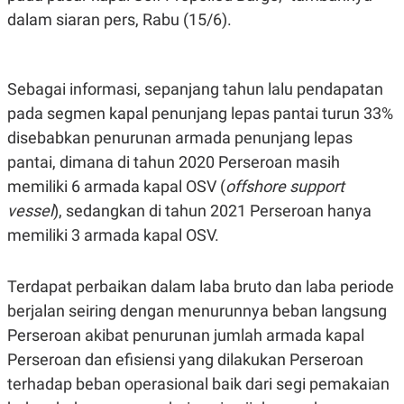
A
I
dalam siaran pers, Rabu (15/6).
S
V
K
E
E
M
E
Sebagai informasi, sepanjang tahun lalu pendapatan
N
T
pada segmen kapal penunjang lepas pantai turun 33%
E
R
disebabkan penurunan armada penunjang lepas
I
pantai, dimana di tahun 2020 Perseroan masih
A
N
memiliki 6 armada kapal OSV (
offshore support
L
vessel
), sedangkan di tahun 2021 Perseroan hanya
E
S
memiliki 3 armada kapal OSV.
T
A
R
Terdapat perbaikan dalam laba bruto dan laba periode
I
berjalan seiring dengan menurunnya beban langsung
Perseroan akibat penurunan jumlah armada kapal
KANAL
Perseroan dan efisiensi yang dilakukan Perseroan
P
I
terhadap beban operasional baik dari segi pemakaian
U
M