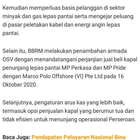
E
E
H
S
Kemudian memperluas basis pelanggan di sektor
A
T
T
Y
minyak dan gas lepas pantai serta mengejar peluang
A
L
di pasar peletakan kabel dan energi angin lepas
N
E
pantai.
E
A
N
N
G
A
L
L
Selain itu, BBRM melakukan penambahan armada
I
I
S
S
OSV dengan menandatangani perjanjian jual beli kapal
H
I
penunjang lepas pantai MP Perkasa dan MP Pride
S
dengan Marco Polo Offshore (VI) Pte Ltd pada 16
E
K
X
O
Oktober 2020.
E
L
C
O
U
M
T
Selanjutnya, pengaturan arus kas yang lebih baik,
I
termasuk opsi penjualan kapal yang berumur tua dan
V
E
tidak efisien untuk menunjang operasional Perseroan.
C
O
R
Baca Juga:
N
Pendapatan Pelayaran Nasional Bina