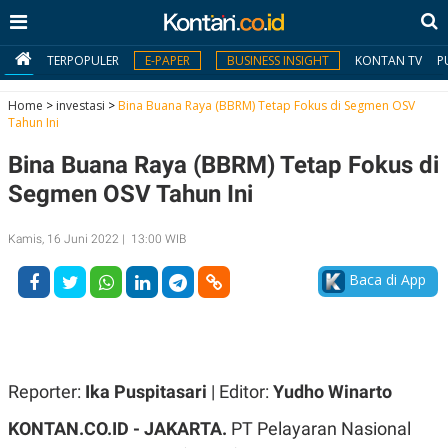
TERPOPULER
E-PAPER
BUSINESS INSIGHT
KONTAN TV
P
Home
>
investasi
>
Bina Buana Raya (BBRM) Tetap Fokus di Segmen OSV
Tahun Ini
MY
Bina Buana Raya (BBRM) Tetap Fokus di
KONTAN
Segmen OSV Tahun Ini
Daftar
Kamis, 16 Juni 2022 | 13:00 WIB
Masuk
Baca di App
BERITA
I
N
N
A
Reporter:
Ika Puspitasari
| Editor:
Yudho Winarto
V
S
E
I
KONTAN.CO.ID - JAKARTA.
PT Pelayaran Nasional
S
O
T
N