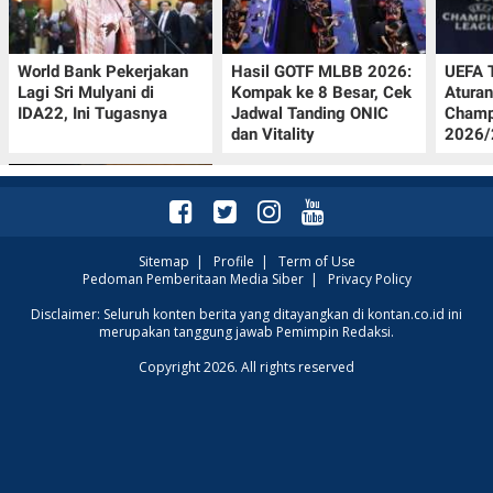
World Bank Pekerjakan
Hasil GOTF MLBB 2026:
UEFA 
Lagi Sri Mulyani di
Kompak ke 8 Besar, Cek
Aturan
IDA22, Ini Tugasnya
Jadwal Tanding ONIC
Champ
dan Vitality
2026/2
Sitemap
|
Profile
|
Term of Use
Pedoman Pemberitaan Media Siber
|
Privacy Policy
Jadwal Persija vs Arema
Disclaimer: Seluruh konten berita yang ditayangkan di kontan.co.id ini
merupakan tanggung jawab Pemimpin Redaksi.
FC Perebutan Juara 3
Piala Presiden 2026,
Copyright 2026. All rights reserved
Kick-off Sore Ini