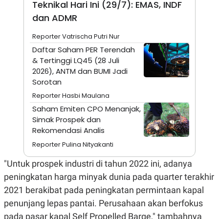
Teknikal Hari Ini (29/7): EMAS, INDF
N
S
dan ADMR
E
E
W
R
S
E
Reporter Vatrischa Putri Nur
S
M
E
O
Daftar Saham PER Terendah
T
N
& Tertinggi LQ45 (28 Juli
U
I
2026), ANTM dan BUMI Jadi
P
A
Sorotan
A
K
D
I
Reporter Hasbi Maulana
V
L
A
Saham Emiten CPO Menanjak,
S
Simak Prospek dan
K
Rekomendasi Analis
O
R
Reporter Pulina Nityakanti
P
O
R
"Untuk prospek industri di tahun 2022 ini, adanya
A
peningkatan harga minyak dunia pada quarter terakhir
S
I
2021 berakibat pada peningkatan permintaan kapal
K
N
penunjang lepas pantai. Perusahaan akan berfokus
I
A
L
T
pada pasar kapal Self Propelled Barge," tambahnya