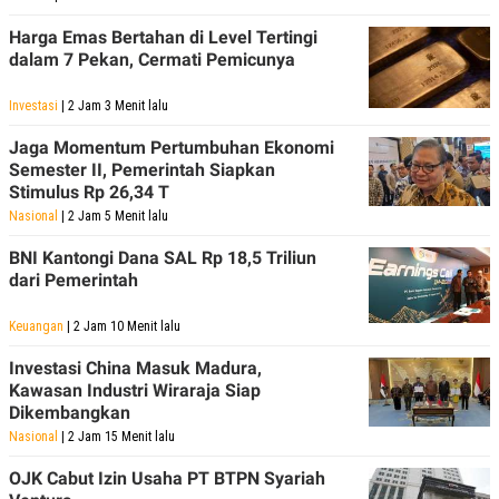
R
T
I
Harga Emas Bertahan di Level Tertingi
S
dalam 7 Pekan, Cermati Pemicunya
I
N
G
Investasi
| 2 Jam 3 Menit lalu
K
G
Jaga Momentum Pertumbuhan Ekonomi
M
Semester II, Pemerintah Siapkan
E
Stimulus Rp 26,34 T
D
I
Nasional
| 2 Jam 5 Menit lalu
A
.
BNI Kantongi Dana SAL Rp 18,5 Triliun
I
dari Pemerintah
D
Keuangan
| 2 Jam 10 Menit lalu
Investasi China Masuk Madura,
SITEMAP
PROFILE
TERM
OF
Kawasan Industri Wiraraja Siap
USE
Dikembangkan
PEDOMAN
Nasional
| 2 Jam 15 Menit lalu
PEMBERITAAN
SIBER
OJK Cabut Izin Usaha PT BTPN Syariah
PRIVACY