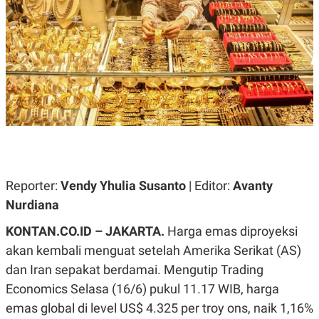
A
A
S
L
I
K
I
E
N
U
D
A
U
N
S
G
T
A
R
N
I
P
I
E
N
L
T
Reporter:
U
E
Vendy Yhulia Susanto
| Editor:
Avanty
A
R
Nurdiana
N
N
G
A
KONTAN.CO.ID – JAKARTA.
U
S
Harga emas diproyeksi
S
I
akan kembali menguat setelah Amerika Serikat (AS)
A
O
H
N
dan Iran sepakat berdamai. Mengutip Trading
A
A
L
Economics Selasa (16/6) pukul 11.17 WIB, harga
P
R
emas global di level US$ 4.325 per troy ons, naik 1,16%
E
E