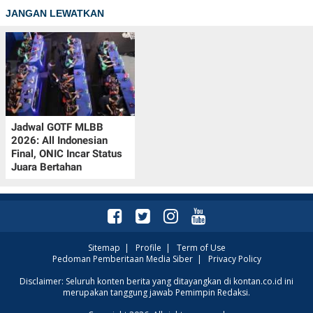
JANGAN LEWATKAN
Jadwal GOTF MLBB
2026: All Indonesian
Final, ONIC Incar Status
Juara Bertahan
Sitemap
|
Profile
|
Term of Use
Pedoman Pemberitaan Media Siber
|
Privacy Policy
Disclaimer: Seluruh konten berita yang ditayangkan di kontan.co.id ini
merupakan tanggung jawab Pemimpin Redaksi.