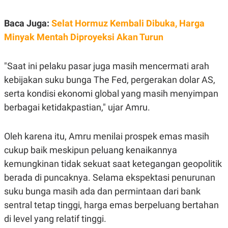
C
L
A
E
D
A
Baca Juga:
Selat Hormuz Kembali Dibuka, Harga
E
S
M
E
Minyak Mentah Diproyeksi Akan Turun
Y
.
I
D
"Saat ini pelaku pasar juga masih mencermati arah
L
K
kebijakan suku bunga The Fed, pergerakan dolar AS,
A
I
N
N
serta kondisi ekonomi global yang masih menyimpan
G
E
G
R
berbagai ketidakpastian," ujar Amru.
A
J
N
A
A
E
Oleh karena itu, Amru menilai prospek emas masih
N
M
C
I
cukup baik meskipun peluang kenaikannya
E
T
T
E
kemungkinan tidak sekuat saat ketegangan geopolitik
A
N
berada di puncaknya. Selama ekspektasi penurunan
K
suku bunga masih ada dan permintaan dari bank
E
A
P
D
sentral tetap tinggi, harga emas berpeluang bertahan
A
V
P
E
di level yang relatif tinggi.
E
R