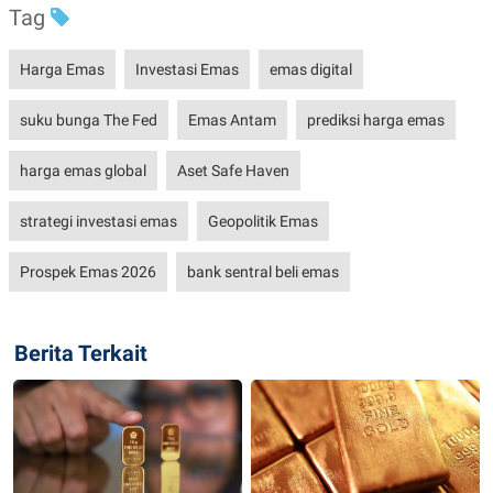
Tag
Harga Emas
Investasi Emas
emas digital
suku bunga The Fed
Emas Antam
prediksi harga emas
harga emas global
Aset Safe Haven
strategi investasi emas
Geopolitik Emas
Prospek Emas 2026
bank sentral beli emas
Berita Terkait