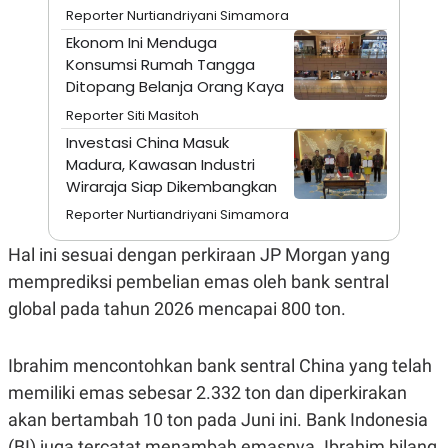
A
I
Reporter Nurtiandriyani Simamora
S
V
K
E
Ekonom Ini Menduga
E
Konsumsi Rumah Tangga
M
Ditopang Belanja Orang Kaya
E
N
Reporter Siti Masitoh
T
E
Investasi China Masuk
R
Madura, Kawasan Industri
I
A
Wiraraja Siap Dikembangkan
N
Reporter Nurtiandriyani Simamora
L
E
Hal ini sesuai dengan perkiraan JP Morgan yang
S
T
memprediksi pembelian emas oleh bank sentral
A
R
global pada tahun 2026 mencapai 800 ton.
I
Ibrahim mencontohkan bank sentral China yang telah
KANAL
memiliki emas sebesar 2.332 ton dan diperkirakan
akan bertambah 10 ton pada Juni ini. Bank Indonesia
P
I
U
M
(BI) juga tercatat menambah emasnya. Ibrahim bilang