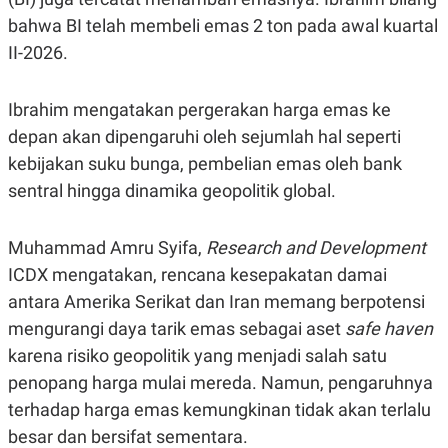
S
A
A
G
bahwa BI telah membeli emas 2 ton pada awal kuartal
T
E
II-2026.
D
S
A
T
A
Ibrahim mengatakan pergerakan harga emas ke
K
L
depan akan dipengaruhi oleh sejumlah hal seperti
O
I
N
P
kebijakan suku bunga, pembelian emas oleh bank
T
S
sentral hingga dinamika geopolitik global.
A
U
N
S
T
V
Muhammad Amru Syifa,
Research and Development
ICDX mengatakan, rencana kesepakatan damai
JARINGAN
antara Amerika Serikat dan Iran memang berpotensi
mengurangi daya tarik emas sebagai aset
safe
haven
K
P
karena risiko geopolitik yang menjadi salah satu
O
R
N
E
penopang harga mulai mereda. Namun, pengaruhnya
T
S
A
S
terhadap harga emas kemungkinan tidak akan terlalu
N
R
besar dan bersifat sementara.
A
E