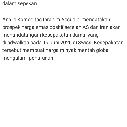
dalam sepekan.
R
G
S
I
O
O
N
N
Analis Komoditas Ibrahim Assuaibi mengatakan
A
A
L
L
prospek harga emas positif setelah AS dan Iran akan
F
menandatangani kesepakatan damai yang
I
N
dijadwalkan pada 19 Juni 2026 di Swiss. Kesepakatan
A
N
tersebut membuat harga minyak mentah global
C
mengalami penurunan.
E
Y
C
A
A
N
R
G
I
T
T
E
A
R
H
.
U
.
.
K
L
E
I
S
F