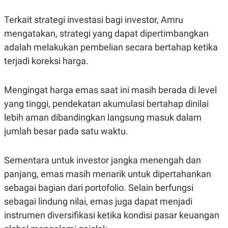
R
T
I
Terkait strategi investasi bagi investor, Amru
S
I
mengatakan, strategi yang dapat dipertimbangkan
N
G
adalah melakukan pembelian secara bertahap ketika
K
terjadi koreksi harga.
G
M
E
Mengingat harga emas saat ini masih berada di level
D
I
yang tinggi, pendekatan akumulasi bertahap dinilai
A
.
lebih aman dibandingkan langsung masuk dalam
I
jumlah besar pada satu waktu.
D
Sementara untuk investor jangka menengah dan
SITEMAP
PROFILE
TERM
panjang, emas masih menarik untuk dipertahankan
OF
USE
sebagai bagian dari portofolio. Selain berfungsi
PEDOMAN
sebagai lindung nilai, emas juga dapat menjadi
PEMBERITAAN
instrumen diversifikasi ketika kondisi pasar keuangan
SIBER
PRIVACY