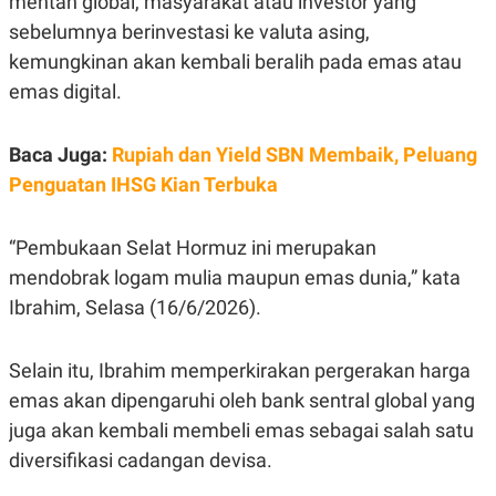
mentah global, masyarakat atau investor yang
E
R
sebelumnya berinvestasi ke valuta asing,
F
B
kemungkinan akan kembali beralih pada emas atau
O
U
K
S
emas digital.
U
I
S
N
E
Baca Juga:
Rupiah dan Yield SBN Membaik, Peluang
S
S
Penguatan IHSG Kian Terbuka
I
N
S
“Pembukaan Selat Hormuz ini merupakan
I
G
mendobrak logam mulia maupun emas dunia,” kata
H
T
Ibrahim, Selasa (16/6/2026).
S
B
T
E
O
L
Selain itu, Ibrahim memperkirakan pergerakan harga
C
A
emas akan dipengaruhi oleh bank sentral global yang
K
N
S
J
juga akan kembali membeli emas sebagai salah satu
E
A
T
O
diversifikasi cadangan devisa.
U
N
P